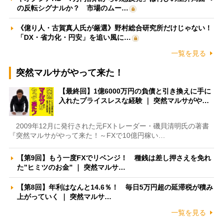
の反転シグナルか？ 市場のムー…
《億り人・古賀真人氏が厳選》野村総合研究所だけじゃない！
「DX・省力化・円安」を追い風に…
一覧を見る
突然マルサがやって来た！
【最終回】1億6000万円の負債と引き換えに手に
入れたプライスレスな経験 ｜ 突然マルサがや…
2009年12月に発行された元FXトレーダー・磯貝清明氏の著書
『突然マルサがやって来た！～FXで10億円稼い…
【第9回】もう一度FXでリベンジ！ 種銭は差し押さえを免れ
た”ヒミツのお金” ｜ 突然マルサ…
【第8回】年利はなんと14.6％！ 毎日5万円超の延滞税が積み
上がっていく ｜ 突然マルサ…
一覧を見る