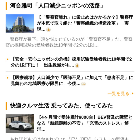
河合雅司「人口減少ニッポンの活路」
【「警察官離れ」に歯止めはかかるか？】警察庁
が本気で取り組む「警察組織の構造改革」 実
現…
警察庁が目下、頭を悩ませているのが「警察官不足」だ。警察
官の採用試験の受験者数は10年間で2分の1以…
【安全・安心ニッポンの危機】採用試験受験者数は10年間で2
分の1以下に！ 出生数減がも…
【医療崩壊】人口減少で「医師不足」に加えて「患者不足」に
見舞われ地域医療が限界に 今後…
一覧を見る
快適クルマ生活 乗ってみた、使ってみた
【4ヶ月間で受注累計6000台】BEV普及の障壁と
なる「航続距離の不安」「充電のストレス」解
消…
あれほどもてはやされていた「EV（BEV）シフト」の潮流も、