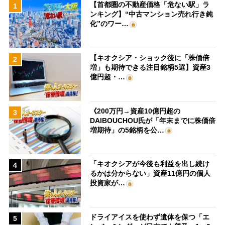
【首都圏の不動産価格「危ない駅」ラ
1
ンキング】“中古マンション売れ行き鈍
化”のワー…
【キオクシア・ショック後に「株価倍
2
増」も期待できる注目銘柄5選】資産3
億円超・…
《200万円→資産10億円超の
3
DAIBOUCHOU氏が「年末までに株価倍
増期待」の5銘柄を公…
「キオクシアが今後も利益を出し続け
4
るかは分からない」資産11億円の個人
投資家が…
ドライアイスを使わず遺体を保つ「エ
5