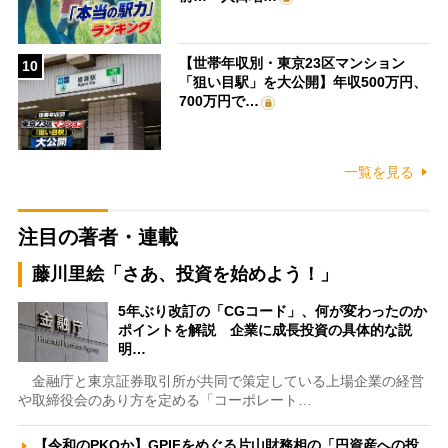
【世帯年収別・東京23区マンション
10
「狙い目駅」を大公開】年収500万円、
700万円で…
一覧を見る
注目の著者・連載
藤川里絵「さあ、投資を始めよう！」
5年ぶり改訂の「CGコード」、何が変わったのか
ポイントを解説 企業に成長投資の具体的な説
明…
金融庁と東京証券取引所が共同で策定している上場企業の経営
や取締役会のあり方を定める「コーポレート…
【令和のPKOか】GPIFをめぐる片山財務相の「円資産への投