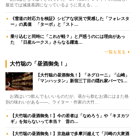
最近では減速基調になっているように見える。…
《雪道の対応力を検証》シビアな状況で実感した「フォレスタ
ー」の真価 「ターボ」と「スト…
乗り込むと同時に「これが軽？」と戸惑うのには理由があっ
た 「日産ルークス」さらなる躍進…
一覧を見る
大竹聡の「昼酒御免！」
【大竹聡の昼酒御免！】「ネグローニ」「山崎」
「マンハッタン」新宿三丁目の隠れ家バーで1…
お酒はいつ飲んでもいいものだが、昼から飲むお酒にはまた格
別の味わいがある――。ライター・作家の大竹…
【大竹聡の昼酒御免！】今の若者は「なめろう」や「キヌカツ
ギ」を知らないって本当？ 昔の…
【大竹聡の昼酒御免！】京急線で多摩川越えて「川崎の大衆酒