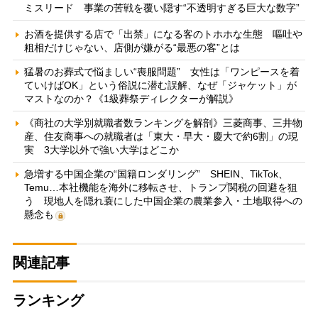
ミスリード 事業の苦戦を覆い隠す“不透明すぎる巨大な数字”
お酒を提供する店で「出禁」になる客のトホホな生態 嘔吐や
粗相だけじゃない、店側が嫌がる“最悪の客”とは
猛暑のお葬式で悩ましい“喪服問題” 女性は「ワンピースを着
ていけばOK」という俗説に潜む誤解、なぜ「ジャケット」が
マストなのか？《1級葬祭ディレクターが解説》
《商社の大学別就職者数ランキングを解剖》三菱商事、三井物
産、住友商事への就職者は「東大・早大・慶大で約6割」の現
実 3大学以外で強い大学はどこか
急増する中国企業の“国籍ロンダリング” SHEIN、TikTok、
Temu…本社機能を海外に移転させ、トランプ関税の回避を狙
う 現地人を隠れ蓑にした中国企業の農業参入・土地取得への
懸念も
関連記事
ランキング