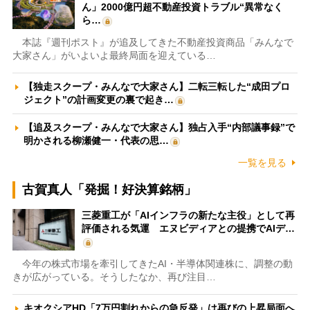
ん」2000億円超不動産投資トラブル“異常なく
ら…
本誌『週刊ポスト』が追及してきた不動産投資商品「みんなで
大家さん」がいよいよ最終局面を迎えている…
【独走スクープ・みんなで大家さん】二転三転した“成田プロ
ジェクト”の計画変更の裏で起き…
【追及スクープ・みんなで大家さん】独占入手“内部議事録”で
明かされる柳瀬健一・代表の思…
一覧を見る
古賀真人「発掘！好決算銘柄」
三菱重工が「AIインフラの新たな主役」として再
評価される気運 エヌビディアとの提携でAIデ…
今年の株式市場を牽引してきたAI・半導体関連株に、調整の動
きが広がっている。そうしたなか、再び注目…
キオクシアHD「7万円割れからの急反発」は再びの上昇局面へ