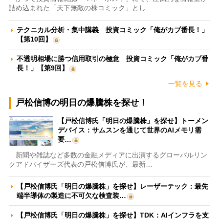
詰め込まれた「天下無敵の株コミック」とし…
テクニカル分析・集中講義 投資コミック「俺がカブ番長！」
【第10回】
不透明相場に勝つ信用取引の極意 投資コミック「俺がカブ番
長！」【第9回】
一覧を見る
戸松信博の明日の爆騰株を探せ！
【戸松信博氏「明日の爆騰株」を探せ】トーメン
デバイス：サムスンを通じて世界のAIメモリ需
要…
新聞や雑誌など多数の金融メディアに出演するグローバルリン
クアドバイザーズ代表の戸松信博氏が、最新…
【戸松信博氏「明日の爆騰株」を探せ】レーザーテック：最先
端半導体の製造に不可欠な検査装…
【戸松信博氏「明日の爆騰株」を探せ】TDK：AIインフラを支