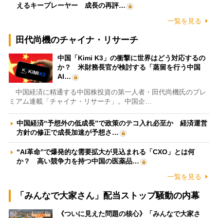
えるキープレーヤー 成長の再評…
一覧を見る
田代尚機のチャイナ・リサーチ
中国「Kimi K3」の衝撃に世界はどう対応するの
か？ 米財務長官が検討する「蒸留を行う中国
AI…
中国経済に精通する中国株投資の第一人者・田代尚機氏のプレ
ミアム連載「チャイナ・リサーチ」。中国企…
中国経済“予想外の低成長”で政策のテコ入れ必至か 経済運営
方針の修正で成長加速が予想さ…
“AI革命”で爆発的な需要拡大が見込まれる「CXO」とは何
か？ 高い競争力を持つ中国の医薬品…
一覧を見る
「みんなで大家さん」配当ストップ騒動の内幕
《ついに見えた問題の核心》「みんなで大家さ