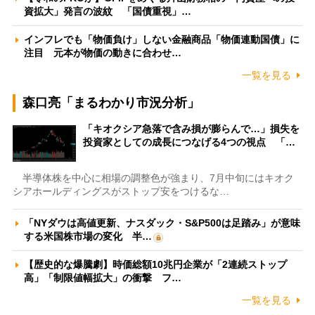
資拡大」発言の波紋 「国債重視」…
インフレでも「物価負け」しない金融商品「物価連動国債」に
注目 元本が物価の動きに合わせ…
一覧を見る
森口亮「まるわかり市況分析」
「キオクシア急落で含み損が膨らんで…」損失を
投資家としての成長につなげる4つの視点 「…
半導体株を中心に相場の調整色が強まり、7月中旬にはキオク
シアホールディングスがストップ安をつけるな…
「NYダウは高値更新、ナスダック・S&P500は足踏み」が意味
する米国株市場の変化 半…
【歴史的な爆騰劇】時価総額10兆円企業が「2連続ストップ
高」「制限値幅拡大」の衝撃 フ…
一覧を見る