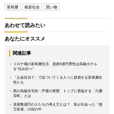
富裕層
格差社会
買い物
あわせて読みたい
あなたにオススメ
関連記事
コロナ禍の富裕層生活 資産6億円男性は高級ホテル
を“住み比べ”
「お金目当て」で近づいてくる人々に辟易する富裕層女
性たち
西の高級住宅街・芦屋の実態 トップに君臨する「六麓
荘町」とは
資産数億円の人たちの考え方とは？ 私が出会った「億
万長者」の頭の中