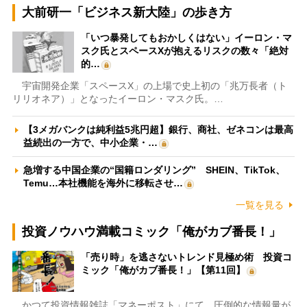
大前研一「ビジネス新大陸」の歩き方
「いつ暴発してもおかしくはない」イーロン・マ
スク氏とスペースXが抱えるリスクの数々「絶対
的…
宇宙開発企業「スペースX」の上場で史上初の「兆万長者（ト
リリオネア）」となったイーロン・マスク氏。…
【3メガバンクは純利益5兆円超】銀行、商社、ゼネコンは最高
益続出の一方で、中小企業・…
急増する中国企業の“国籍ロンダリング” SHEIN、TikTok、
Temu…本社機能を海外に移転させ…
一覧を見る
投資ノウハウ満載コミック「俺がカブ番長！」
「売り時」を逃さないトレンド見極め術 投資コ
ミック「俺がカブ番長！」【第11回】
かつて投資情報雑誌「マネーポスト」にて、圧倒的な情報量が