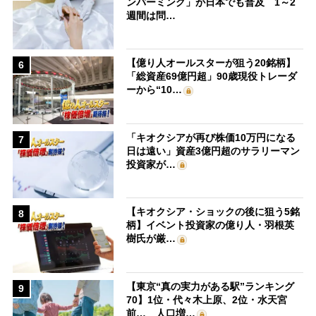
ンバーミング」が日本でも普及 1～2
週間は問…
【億り人オールスターが狙う20銘柄】
6
「総資産69億円超」90歳現役トレーダ
ーから“10…
「キオクシアが再び株価10万円になる
7
日は遠い」資産3億円超のサラリーマン
投資家が…
【キオクシア・ショックの後に狙う5銘
8
柄】イベント投資家の億り人・羽根英
樹氏が厳…
【東京“真の実力がある駅”ランキング
9
70】1位・代々木上原、2位・水天宮
前… 人口増…