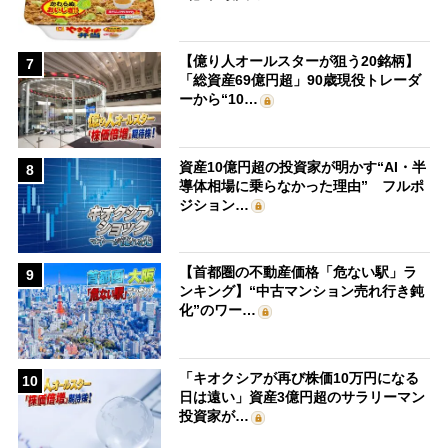
【億り人オールスターが狙う20銘柄】
7
「総資産69億円超」90歳現役トレーダ
ーから“10…
資産10億円超の投資家が明かす“AI・半
8
導体相場に乗らなかった理由” フルポ
ジション…
【首都圏の不動産価格「危ない駅」ラ
9
ンキング】“中古マンション売れ行き鈍
化”のワー…
「キオクシアが再び株価10万円になる
10
日は遠い」資産3億円超のサラリーマン
投資家が…