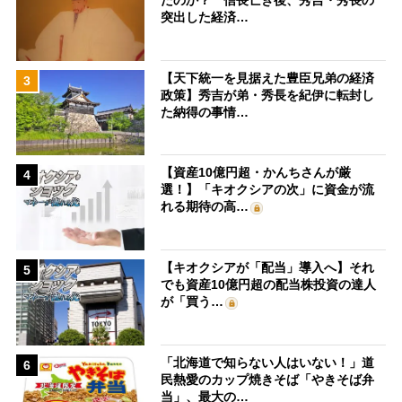
たのか？ 信長亡き後、秀吉・秀長の
突出した経済…
【天下統一を見据えた豊臣兄弟の経済
3
政策】秀吉が弟・秀長を紀伊に転封し
た納得の事情…
【資産10億円超・かんちさんが厳
4
選！】「キオクシアの次」に資金が流
れる期待の高…
【キオクシアが「配当」導入へ】それ
5
でも資産10億円超の配当株投資の達人
が「買う…
「北海道で知らない人はいない！」道
6
民熱愛のカップ焼きそば「やきそば弁
当」、最大の…