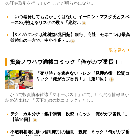
の証券取引を行っていたことが明らかになり…
「いつ暴発してもおかしくはない」イーロン・マスク氏とスペ
ースXが抱えるリスクの数々「絶対…
【3メガバンクは純利益5兆円超】銀行、商社、ゼネコンは最高
益続出の一方で、中小企業・…
一覧を見る
投資ノウハウ満載コミック「俺がカブ番長！」
「売り時」を逃さないトレンド見極め術 投資コ
ミック「俺がカブ番長！」【第11回】
かつて投資情報雑誌「マネーポスト」にて、圧倒的な情報量が
詰め込まれた「天下無敵の株コミック」とし…
テクニカル分析・集中講義 投資コミック「俺がカブ番長！」
【第10回】
不透明相場に勝つ信用取引の極意 投資コミック「俺がカブ番