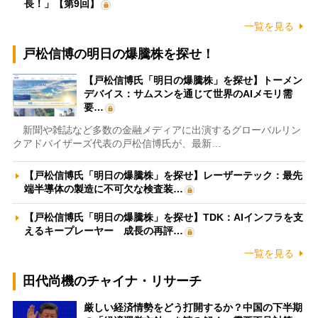
長！」【第9回】
一覧を見る
戸松信博の明日の爆騰株を探せ！
【戸松信博氏「明日の爆騰株」を探せ】トーメン
デバイス：サムスンを通じて世界のAIメモリ需
要…
新聞や雑誌など多数の金融メディアに出演するグローバルリン
クアドバイザーズ代表の戸松信博氏が、最新…
【戸松信博氏「明日の爆騰株」を探せ】レーザーテック：最先
端半導体の製造に不可欠な検査装…
【戸松信博氏「明日の爆騰株」を探せ】TDK：AIインフラを支
えるキープレーヤー 成長の再評…
一覧を見る
田代尚機のチャイナ・リサーチ
厳しい経済情勢をどう打開するか？中国の下半期