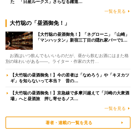
た 「日産ルークス」さらなる躍進…
一覧を見る
大竹聡の「昼酒御免！」
【大竹聡の昼酒御免！】「ネグローニ」「山崎」
「マンハッタン」新宿三丁目の隠れ家バーで1…
お酒はいつ飲んでもいいものだが、昼から飲むお酒にはまた格
別の味わいがある――。ライター・作家の大竹…
【大竹聡の昼酒御免！】今の若者は「なめろう」や「キヌカツ
ギ」を知らないって本当？ 昔の…
【大竹聡の昼酒御免！】京急線で多摩川越えて「川崎の大衆酒
場」へと昼酒旅 押し寄せるノス…
一覧を見る
著者・連載の一覧を見る