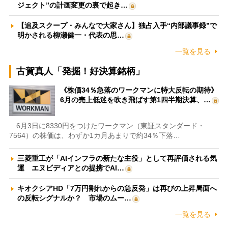
ジェクト”の計画変更の裏で起き…
【追及スクープ・みんなで大家さん】独占入手“内部議事録”で
明かされる柳瀬健一・代表の思…
一覧を見る
古賀真人「発掘！好決算銘柄」
《株価34％急落のワークマンに特大反転の期待》
6月の売上低迷を吹き飛ばす第1四半期決算、…
6月3日に8330円をつけたワークマン（東証スタンダード・
7564）の株価は、わずか1カ月あまりで約34％下落…
三菱重工が「AIインフラの新たな主役」として再評価される気
運 エヌビディアとの提携でAI…
キオクシアHD「7万円割れからの急反発」は再びの上昇局面へ
の反転シグナルか？ 市場のムー…
一覧を見る