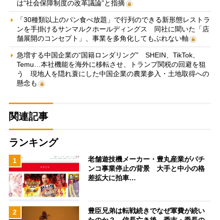
は“社会保障制度の改革議論”と指摘
「30種類以上のパン食べ放題」で行列のできる新形態レストラ
ンを手掛けるサンマルクホールディングス 同社に聞いた「店
舗展開のコンセプト」、事業を多角化してもぶれない軸
急増する中国企業の“国籍ロンダリング” SHEIN、TikTok、
Temu…本社機能を海外に移転させ、トランプ関税の回避を狙
う 現地人を隠れ蓑にした中国企業の農業参入・土地取得への
懸念も
関連記事
ランキング
老舗遊技機メーカー・豊丸産業がパチ
1
ンコ事業停止の背景 大手と中小の格
差拡大に拍車…
豊臣兄弟は転戦続きでなぜ軍費が続い
2