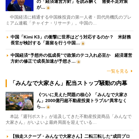
の「経済運営方針」を読み解く 需要不足対策
が…
中国経済に精通する中国株投資の第一人者・田代尚機氏のプレ
ミアム連載「チャイナ・リサーチ」。中国の…
中国「Kimi K3」の衝撃に世界はどう対応するのか？ 米財務
長官が検討する「蒸留を行う中国…
中国経済“予想外の低成長”で政策のテコ入れ必至か 経済運営
方針の修正で成長加速が予想さ…
一覧を見る
「みんなで大家さん」配当ストップ騒動の内幕
《ついに見えた問題の核心》「みんなで大家さ
ん」2000億円超不動産投資トラブル“異常なく
ら…
本誌『週刊ポスト』が追及してきた不動産投資商品「みんなで
大家さん」がいよいよ最終局面を迎えている…
【独走スクープ・みんなで大家さん】二転三転した“成田プロ