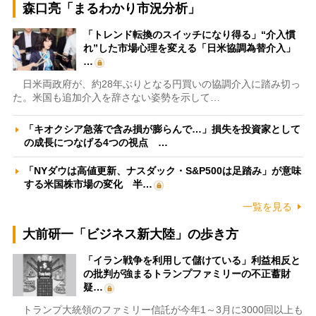
森口亮「まるわかり市況分析」
「トレンド転換のスイッチになり得る」“介入慣
れ”した市場心理を変える「日米協調為替介入」
…
日米両政府が、約28年ぶりとなる円買いの協調介入に踏み切っ
た。米国も追加介入を辞さない姿勢を示して…
「キオクシア急落で含み損が膨らんで…」損失を投資家として
の成長につなげる4つの視点 …
「NYダウは高値更新、ナスダック・S&P500は足踏み」が意味
する米国株市場の変化 半…
一覧を見る
大前研一「ビジネス新大陸」の歩き方
「イラン戦争を利用して儲けている」利益相反と
の批判が強まるトランプファミリーの不正蓄財
疑…
トランプ大統領のファミリー信託が今年1～3月に3000回以上も