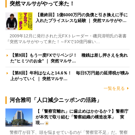
突然マルサがやって来た！
【最終回】1億6000万円の負債と引き換えに手に
入れたプライスレスな経験 ｜ 突然マルサがや…
2009年12月に発行された元FXトレーダー・磯貝清明氏の著書
『突然マルサがやって来た！～FXで10億円稼い…
【第9回】もう一度FXでリベンジ！ 種銭は差し押さえを免れ
た”ヒミツのお金” ｜ 突然マルサ…
【第8回】年利はなんと14.6％！ 毎日5万円超の延滞税が積み
上がっていく ｜ 突然マルサ…
一覧を見る
河合雅司「人口減少ニッポンの活路」
【「警察官離れ」に歯止めはかかるか？】警察庁
が本気で取り組む「警察組織の構造改革」 実
現…
警察庁が目下、頭を悩ませているのが「警察官不足」だ。警察