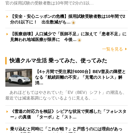
官の採用試験の受験者数は10年間で2分の1以…
【安全・安心ニッポンの危機】採用試験受験者数は10年間で2
分の1以下に！ 出生数減がも…
【医療崩壊】人口減少で「医師不足」に加えて「患者不足」に
見舞われ地域医療が限界に 今後…
一覧を見る
快適クルマ生活 乗ってみた、使ってみた
【4ヶ月間で受注累計6000台】BEV普及の障壁と
なる「航続距離の不安」「充電のストレス」解
消…
あれほどもてはやされていた「EV（BEV）シフト」の潮流も、
最近では減速基調になっているように見える。…
《雪道の対応力を検証》シビアな状況で実感した「フォレスタ
ー」の真価 「ターボ」と「スト…
乗り込むと同時に「これが軽？」と戸惑うのには理由があっ