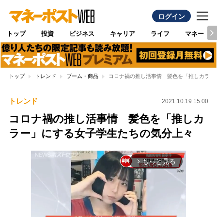
ログイン
トップ
投資
ビジネス
キャリア
ライフ
マネー
トップ
トレンド
ブーム・商品
コロナ禍の推し活事情 髪色を「推しカラー
トレンド
2021.10.19 15:00
コロナ禍の推し活事情 髪色を「推しカ
ラー」にする女子学生たちの気分上々
もっと見る
arrow_forward_ios