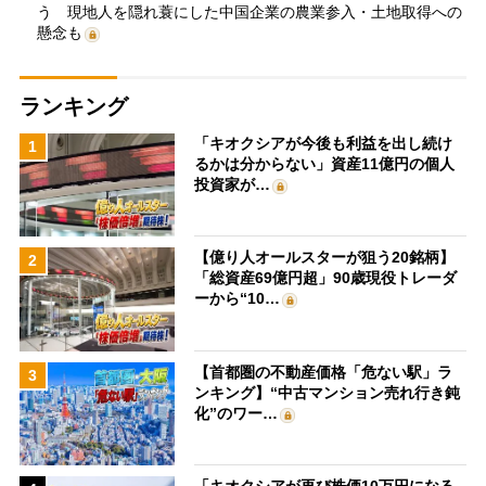
う 現地人を隠れ蓑にした中国企業の農業参入・土地取得への
懸念も
ランキング
「キオクシアが今後も利益を出し続け
1
るかは分からない」資産11億円の個人
投資家が…
【億り人オールスターが狙う20銘柄】
2
「総資産69億円超」90歳現役トレーダ
ーから“10…
【首都圏の不動産価格「危ない駅」ラ
3
ンキング】“中古マンション売れ行き鈍
化”のワー…