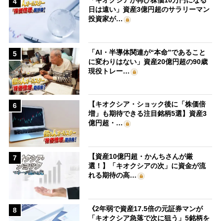
「キオクシアが再び株価10万円になる
4
日は遠い」資産3億円超のサラリーマン
投資家が…
「AI・半導体関連が“本命”であること
5
に変わりはない」資産20億円超の90歳
現役トレー…
【キオクシア・ショック後に「株価倍
6
増」も期待できる注目銘柄5選】資産3
億円超・…
【資産10億円超・かんちさんが厳
7
選！】「キオクシアの次」に資金が流
れる期待の高…
《2年弱で資産17.5倍の元証券マンが
8
「キオクシア急落で次に狙う」5銘柄を