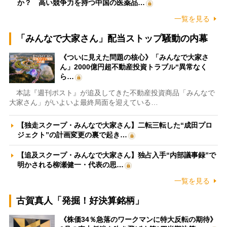
か？ 高い競争力を持つ中国の医薬品…
一覧を見る
「みんなで大家さん」配当ストップ騒動の内幕
《ついに見えた問題の核心》「みんなで大家さ
ん」2000億円超不動産投資トラブル“異常なく
ら…
本誌『週刊ポスト』が追及してきた不動産投資商品「みんなで
大家さん」がいよいよ最終局面を迎えている…
【独走スクープ・みんなで大家さん】二転三転した“成田プロ
ジェクト”の計画変更の裏で起き…
【追及スクープ・みんなで大家さん】独占入手“内部議事録”で
明かされる柳瀬健一・代表の思…
一覧を見る
古賀真人「発掘！好決算銘柄」
《株価34％急落のワークマンに特大反転の期待》