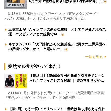
6月の売上低迷を吹き飛ばす第1四半期決算、…
6月3日に8330円をつけたワークマン（東証スタンダード・
7564）の株価は、わずか1カ月あまりで約34％下落…
三菱重工が「AIインフラの新たな主役」として再評価される気
運 エヌビディアとの提携でAI…
キオクシアHD「7万円割れからの急反発」は再びの上昇局面へ
の反転シグナルか？ 市場のムー…
一覧を見る
突然マルサがやって来た！
【最終回】1億6000万円の負債と引き換えに手に
入れたプライスレスな経験 ｜ 突然マルサがや…
2009年12月に発行された元FXトレーダー・磯貝清明氏の著書
『突然マルサがやって来た！～FXで10億円稼い…
【第9回】もう一度FXでリベンジ！ 種銭は差し押さえを免れ