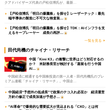
クアドバイザーズ代表の戸松信博氏が、最新…
【戸松信博氏「明日の爆騰株」を探せ】レーザーテック：最先
端半導体の製造に不可欠な検査装…
【戸松信博氏「明日の爆騰株」を探せ】TDK：AIインフラを支
えるキープレーヤー 成長の再評…
一覧を見る
田代尚機のチャイナ・リサーチ
中国「Kimi K3」の衝撃に世界はどう対応するの
か？ 米財務長官が検討する「蒸留を行う中国
AI…
中国経済に精通する中国株投資の第一人者・田代尚機氏のプレ
ミアム連載「チャイナ・リサーチ」。中国企…
中国経済“予想外の低成長”で政策のテコ入れ必至か 経済運営
方針の修正で成長加速が予想さ…
“AI革命”で爆発的な需要拡大が見込まれる「CXO」とは何