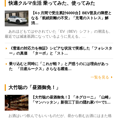
快適クルマ生活 乗ってみた、使ってみた
【4ヶ月間で受注累計6000台】BEV普及の障壁と
なる「航続距離の不安」「充電のストレス」解
消…
あれほどもてはやされていた「EV（BEV）シフト」の潮流も、
最近では減速基調になっているように見える。…
《雪道の対応力を検証》シビアな状況で実感した「フォレスタ
ー」の真価 「ターボ」と「スト…
乗り込むと同時に「これが軽？」と戸惑うのには理由があっ
た 「日産ルークス」さらなる躍進…
一覧を見る
大竹聡の「昼酒御免！」
【大竹聡の昼酒御免！】「ネグローニ」「山崎」
「マンハッタン」新宿三丁目の隠れ家バーで1…
お酒はいつ飲んでもいいものだが、昼から飲むお酒にはまた格