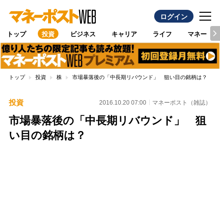
ログイン
トップ
投資
ビジネス
キャリア
ライフ
マネー
トップ
投資
株
市場暴落後の「中長期リバウンド」 狙い目の銘柄は？
投資
2016.10.20 07:00
マネーポスト（雑誌）
市場暴落後の「中長期リバウンド」 狙
い目の銘柄は？
Loaded
:
100.00%
/
Unmute