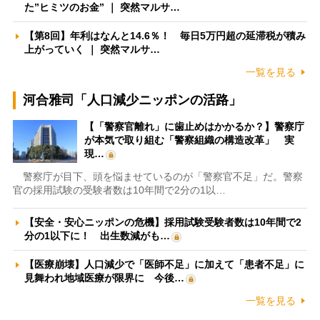
た”ヒミツのお金” ｜ 突然マルサ…
【第8回】年利はなんと14.6％！ 毎日5万円超の延滞税が積み
上がっていく ｜ 突然マルサ…
一覧を見る
河合雅司「人口減少ニッポンの活路」
【「警察官離れ」に歯止めはかかるか？】警察庁
が本気で取り組む「警察組織の構造改革」 実
現…
警察庁が目下、頭を悩ませているのが「警察官不足」だ。警察
官の採用試験の受験者数は10年間で2分の1以…
【安全・安心ニッポンの危機】採用試験受験者数は10年間で2
分の1以下に！ 出生数減がも…
【医療崩壊】人口減少で「医師不足」に加えて「患者不足」に
見舞われ地域医療が限界に 今後…
一覧を見る