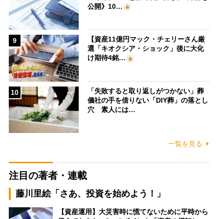
公開》10…
【資産11億円マック・チェリーさん厳
9
選「キオクシア・ショック」後に大化
け期待4銘…
「失敗すると取り返しがつかない」葬
10
儀社の手を借りない「DIY葬」の落とし
穴 素人には…
一覧を見る
注目の著者・連載
藤川里絵「さあ、投資を始めよう！」
【資産運用】大災害時に慌てないために平時から