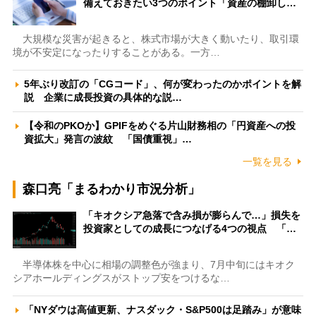
備えておきたい3つのポイント「資産の棚卸し…
大規模な災害が起きると、株式市場が大きく動いたり、取引環
境が不安定になったりすることがある。一方…
5年ぶり改訂の「CGコード」、何が変わったのかポイントを解
説 企業に成長投資の具体的な説…
【令和のPKOか】GPIFをめぐる片山財務相の「円資産への投
資拡大」発言の波紋 「国債重視」…
一覧を見る
森口亮「まるわかり市況分析」
「キオクシア急落で含み損が膨らんで…」損失を
投資家としての成長につなげる4つの視点 「…
半導体株を中心に相場の調整色が強まり、7月中旬にはキオク
シアホールディングスがストップ安をつけるな…
「NYダウは高値更新、ナスダック・S&P500は足踏み」が意味