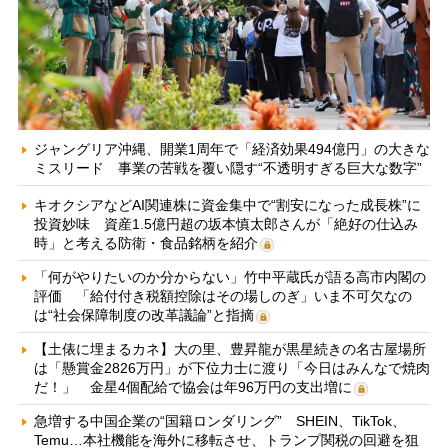
ジャングリア沖縄、開業1周年で「経済効果494億円」の大きな
ミスリード 事業の苦戦を覆い隠す“不透明すぎる巨大な数字”
キオクシアなどAI関連株に資金集中で“割安になった成長株”に
投資妙味 資産1.5億円超の坂本慎太郎さんが「絶好の仕込み
時」と考える防衛・食品銘柄を紹介
「何がやりたいのか分からない」竹中平蔵氏が語る高市内閣の
評価 「給付付き税額控除はその場しのぎ」いま不可欠なの
は“社会保障制度の改革議論”と指摘
【土俵に埋まるカネ】大の里、豊昇龍が黒星続きの名古屋場所
は「懸賞金2826万円」が下位力士に渡り「今日はみんなで焼肉
だ！」 金星4個配給で協会は年96万円の支出増に
急増する中国企業の“国籍ロンダリング” SHEIN、TikTok、
Temu…本社機能を海外に移転させ、トランプ関税の回避を狙