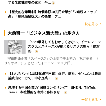
する米国株市場の変化 半…
【歴史的な爆騰劇】時価総額10兆円企業が「2連続ストップ
高」「制限値幅拡大」の衝撃 フ…
一覧を見る
大前研一「ビジネス新大陸」の歩き方
「いつ暴発してもおかしくはない」イーロン・マ
スク氏とスペースXが抱えるリスクの数々「絶対
的…
宇宙開発企業「スペースX」の上場で史上初の「兆万長者（ト
リリオネア）」となったイーロン・マスク氏。…
【3メガバンクは純利益5兆円超】銀行、商社、ゼネコンは最高
益続出の一方で、中小企業・…
急増する中国企業の“国籍ロンダリング” SHEIN、TikTok、
Temu…本社機能を海外に移転させ…
一覧を見る