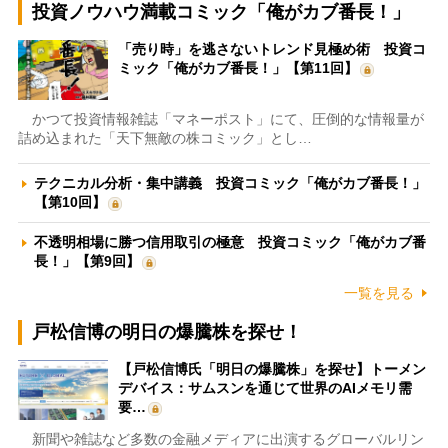
投資ノウハウ満載コミック「俺がカブ番長！」
「売り時」を逃さないトレンド見極め術 投資コ
ミック「俺がカブ番長！」【第11回】
かつて投資情報雑誌「マネーポスト」にて、圧倒的な情報量が
詰め込まれた「天下無敵の株コミック」とし…
テクニカル分析・集中講義 投資コミック「俺がカブ番長！」
【第10回】
不透明相場に勝つ信用取引の極意 投資コミック「俺がカブ番
長！」【第9回】
一覧を見る
戸松信博の明日の爆騰株を探せ！
【戸松信博氏「明日の爆騰株」を探せ】トーメン
デバイス：サムスンを通じて世界のAIメモリ需
要…
新聞や雑誌など多数の金融メディアに出演するグローバルリン