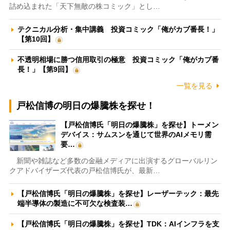
詰め込まれた「天下無敵の株コミック」とし…
テクニカル分析・集中講義 投資コミック「俺がカブ番長！」
【第10回】
不透明相場に勝つ信用取引の極意 投資コミック「俺がカブ番
長！」【第9回】
一覧を見る
戸松信博の明日の爆騰株を探せ！
【戸松信博氏「明日の爆騰株」を探せ】トーメン
デバイス：サムスンを通じて世界のAIメモリ需
要…
新聞や雑誌など多数の金融メディアに出演するグローバルリン
クアドバイザーズ代表の戸松信博氏が、最新…
【戸松信博氏「明日の爆騰株」を探せ】レーザーテック：最先
端半導体の製造に不可欠な検査装…
【戸松信博氏「明日の爆騰株」を探せ】TDK：AIインフラを支