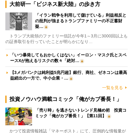
大前研一「ビジネス新大陸」の歩き方
「イラン戦争を利用して儲けている」利益相反と
の批判が強まるトランプファミリーの不正蓄財
疑…
トランプ大統領のファミリー信託が今年1～3月に3000回以上も
の証券取引を行っていたことが明らかになり…
「いつ暴発してもおかしくはない」イーロン・マスク氏とスペ
ースXが抱えるリスクの数々「絶対…
【3メガバンクは純利益5兆円超】銀行、商社、ゼネコンは最高
益続出の一方で、中小企業・…
一覧を見る
投資ノウハウ満載コミック「俺がカブ番長！」
「売り時」を逃さないトレンド見極め術 投資コ
ミック「俺がカブ番長！」【第11回】
かつて投資情報雑誌「マネーポスト」にて、圧倒的な情報量が