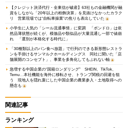
【クレジット決済代行・全東信が破産】63社もの金融機関が融
資をしながら「20年以上の粉飾決算」を見抜けなかったカラク
リ 営業現場では“自転車操業”の焦りも表出していた
小学生に人気の「シール流通事情」に変調 「ボンドロ」は依
然品薄状態が続くが、模倣品や類似品が大量流通し一部で値崩
れ 「選別が本格化する時代に」
「30種類以上のパン食べ放題」で行列のできる新形態レストラ
ンを手掛けるサンマルクホールディングス 同社に聞いた「店
舗展開のコンセプト」、事業を多角化してもぶれない軸
急増する中国企業の“国籍ロンダリング” SHEIN、TikTok、
Temu…本社機能を海外に移転させ、トランプ関税の回避を狙
う 現地人を隠れ蓑にした中国企業の農業参入・土地取得への
懸念も
関連記事
ランキング