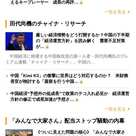
えるキープレーヤー 成長の再評…
一覧を見る
田代尚機のチャイナ・リサーチ
厳しい経済情勢をどう打開するか？中国の下半期
の「経済運営方針」を読み解く 需要不足対策
が…
中国経済に精通する中国株投資の第一人者・田代尚機氏のプレ
ミアム連載「チャイナ・リサーチ」。中国の…
中国「Kimi K3」の衝撃に世界はどう対応するのか？ 米財務
長官が検討する「蒸留を行う中国…
中国経済“予想外の低成長”で政策のテコ入れ必至か 経済運営
方針の修正で成長加速が予想さ…
一覧を見る
「みんなで大家さん」配当ストップ騒動の内幕
《ついに見えた問題の核心》「みんなで大家さ