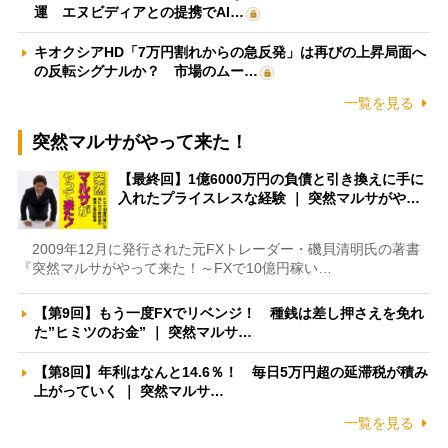
運 エヌビディアとの提携でAI…
キオクシアHD「7万円割れからの急反発」は再びの上昇局面へ
の反転シグナルか？ 市場のムー…
一覧を見る
突然マルサがやって来た！
【最終回】1億6000万円の負債と引き換えに手に
入れたプライスレスな経験 ｜ 突然マルサがや…
2009年12月に発行された元FXトレーダー・磯貝清明氏の著書
『突然マルサがやって来た！～FXで10億円稼い…
【第9回】もう一度FXでリベンジ！ 種銭は差し押さえを免れ
た”ヒミツのお金” ｜ 突然マルサ…
【第8回】年利はなんと14.6％！ 毎日5万円超の延滞税が積み
上がっていく ｜ 突然マルサ…
一覧を見る