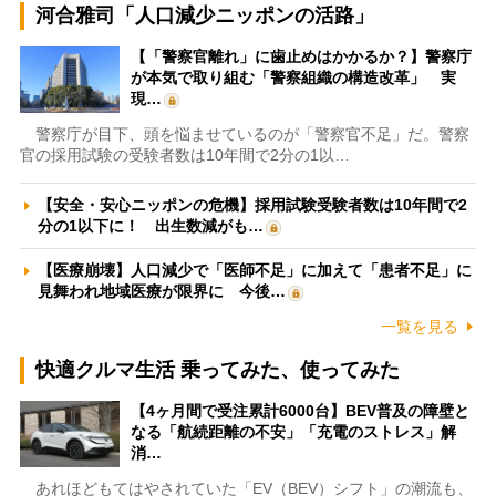
河合雅司「人口減少ニッポンの活路」
【「警察官離れ」に歯止めはかかるか？】警察庁
が本気で取り組む「警察組織の構造改革」 実
現…
警察庁が目下、頭を悩ませているのが「警察官不足」だ。警察
官の採用試験の受験者数は10年間で2分の1以…
【安全・安心ニッポンの危機】採用試験受験者数は10年間で2
分の1以下に！ 出生数減がも…
【医療崩壊】人口減少で「医師不足」に加えて「患者不足」に
見舞われ地域医療が限界に 今後…
一覧を見る
快適クルマ生活 乗ってみた、使ってみた
【4ヶ月間で受注累計6000台】BEV普及の障壁と
なる「航続距離の不安」「充電のストレス」解
消…
あれほどもてはやされていた「EV（BEV）シフト」の潮流も、