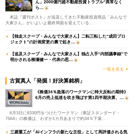
ん」2000億円超不動産投資トラブル“異常なく
ら…
本誌『週刊ポスト』が追及してきた不動産投資商品「みんなで
大家さん」がいよいよ最終局面を迎えている…
【独走スクープ・みんなで大家さん】二転三転した“成田プロ
ジェクト”の計画変更の裏で起き…
【追及スクープ・みんなで大家さん】独占入手“内部議事録”で
明かされる柳瀬健一・代表の思…
一覧を見る
古賀真人「発掘！好決算銘柄」
《株価34％急落のワークマンに特大反転の期待》
6月の売上低迷を吹き飛ばす第1四半期決算、…
6月3日に8330円をつけたワークマン（東証スタンダード・
7564）の株価は、わずか1カ月あまりで約34％下落…
三菱重工が「AIインフラの新たな主役」として再評価される気