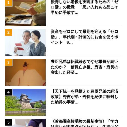
後悔しない老後を実現するための「ゼ
1
ロ活」の極意 「思い入れある品こそ
早めに手放す…
資産をゼロにして最期を迎える「ゼロ
2
活」、年代別・計画的にお金を使うポ
イント 6…
豊臣兄弟は転戦続きでなぜ軍費が続い
3
たのか？ 信長亡き後、秀吉・秀長の
突出した経済…
【天下統一を見据えた豊臣兄弟の経済
4
政策】秀吉が弟・秀長を紀伊に転封し
た納得の事情…
《首都圏高校受験の最新事情》「学力
5
は高いが内申点がとれない」生徒はど