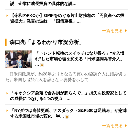
説 企業に成長投資の具体的な説…
【令和のPKOか】GPIFをめぐる片山財務相の「円資産への投
資拡大」発言の波紋 「国債重視」…
一覧を見る
森口亮「まるわかり市況分析」
「トレンド転換のスイッチになり得る」“介入慣
れ”した市場心理を変える「日米協調為替介入」
…
日米両政府が、約28年ぶりとなる円買いの協調介入に踏み切っ
た。米国も追加介入を辞さない姿勢を示して…
「キオクシア急落で含み損が膨らんで…」損失を投資家として
の成長につなげる4つの視点 …
「NYダウは高値更新、ナスダック・S&P500は足踏み」が意味
する米国株市場の変化 半…
一覧を見る