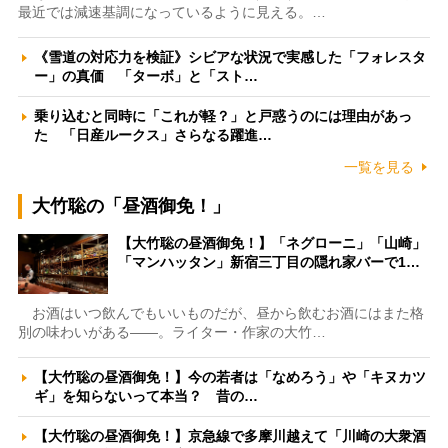
最近では減速基調になっているように見える。…
《雪道の対応力を検証》シビアな状況で実感した「フォレスタ
ー」の真価 「ターボ」と「スト…
乗り込むと同時に「これが軽？」と戸惑うのには理由があっ
た 「日産ルークス」さらなる躍進…
一覧を見る
大竹聡の「昼酒御免！」
【大竹聡の昼酒御免！】「ネグローニ」「山崎」
「マンハッタン」新宿三丁目の隠れ家バーで1…
お酒はいつ飲んでもいいものだが、昼から飲むお酒にはまた格
別の味わいがある――。ライター・作家の大竹…
【大竹聡の昼酒御免！】今の若者は「なめろう」や「キヌカツ
ギ」を知らないって本当？ 昔の…
【大竹聡の昼酒御免！】京急線で多摩川越えて「川崎の大衆酒