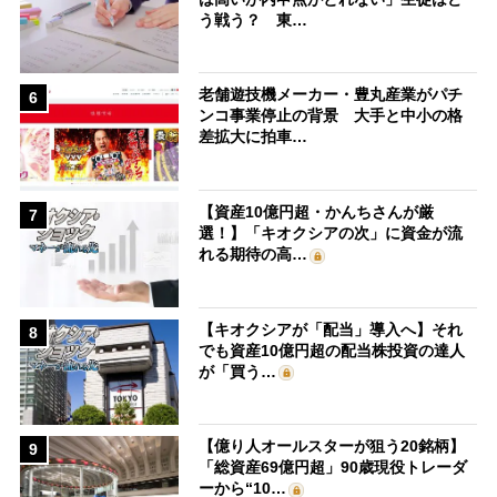
う戦う？ 東…
老舗遊技機メーカー・豊丸産業がパチ
6
ンコ事業停止の背景 大手と中小の格
差拡大に拍車…
【資産10億円超・かんちさんが厳
7
選！】「キオクシアの次」に資金が流
れる期待の高…
【キオクシアが「配当」導入へ】それ
8
でも資産10億円超の配当株投資の達人
が「買う…
【億り人オールスターが狙う20銘柄】
9
「総資産69億円超」90歳現役トレーダ
ーから“10…