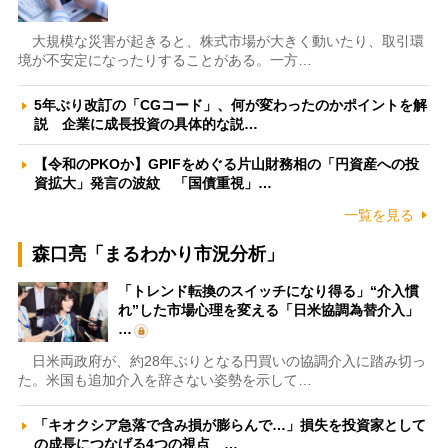
大規模な災害が起きると、株式市場が大きく動いたり、取引環
境が不安定になったりすることがある。一方…
5年ぶり改訂の「CGコード」、何が変わったのかポイントを解
説 企業に成長投資の具体的な説…
【令和のPKOか】GPIFをめぐる片山財務相の「円資産への投
資拡大」発言の波紋 「国債重視」…
一覧を見る
森口亮「まるわかり市況分析」
「トレンド転換のスイッチになり得る」“介入慣
れ”した市場心理を変える「日米協調為替介入」
…
日米両政府が、約28年ぶりとなる円買いの協調介入に踏み切っ
た。米国も追加介入を辞さない姿勢を示して…
「キオクシア急落で含み損が膨らんで…」損失を投資家として
の成長につなげる4つの視点 …