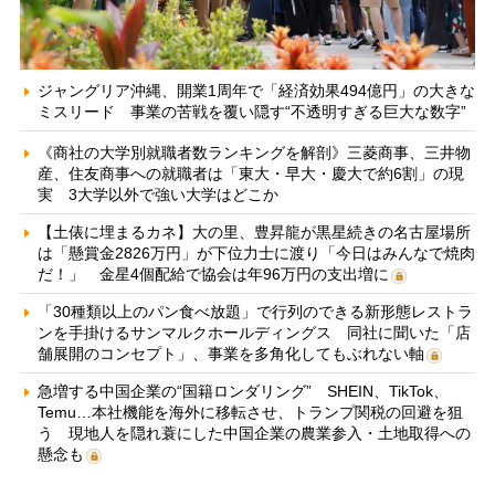
ジャングリア沖縄、開業1周年で「経済効果494億円」の大きな
ミスリード 事業の苦戦を覆い隠す“不透明すぎる巨大な数字”
《商社の大学別就職者数ランキングを解剖》三菱商事、三井物
産、住友商事への就職者は「東大・早大・慶大で約6割」の現
実 3大学以外で強い大学はどこか
【土俵に埋まるカネ】大の里、豊昇龍が黒星続きの名古屋場所
は「懸賞金2826万円」が下位力士に渡り「今日はみんなで焼肉
だ！」 金星4個配給で協会は年96万円の支出増に
「30種類以上のパン食べ放題」で行列のできる新形態レストラ
ンを手掛けるサンマルクホールディングス 同社に聞いた「店
舗展開のコンセプト」、事業を多角化してもぶれない軸
急増する中国企業の“国籍ロンダリング” SHEIN、TikTok、
Temu…本社機能を海外に移転させ、トランプ関税の回避を狙
う 現地人を隠れ蓑にした中国企業の農業参入・土地取得への
懸念も