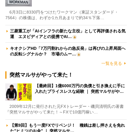
6月3日に8330円をつけたワークマン（東証スタンダード・
7564）の株価は、わずか1カ月あまりで約34％下落…
三菱重工が「AIインフラの新たな主役」として再評価される気
運 エヌビディアとの提携でAI…
キオクシアHD「7万円割れからの急反発」は再びの上昇局面へ
の反転シグナルか？ 市場のムー…
一覧を見る
突然マルサがやって来た！
【最終回】1億6000万円の負債と引き換えに手に
入れたプライスレスな経験 ｜ 突然マルサがや…
2009年12月に発行された元FXトレーダー・磯貝清明氏の著書
『突然マルサがやって来た！～FXで10億円稼い…
【第9回】もう一度FXでリベンジ！ 種銭は差し押さえを免れ
た”ヒミツのお金” ｜ 突然マルサ…