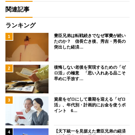
関連記事
ランキング
豊臣兄弟は転戦続きでなぜ軍費が続い
1
たのか？ 信長亡き後、秀吉・秀長の
突出した経済…
後悔しない老後を実現するための「ゼ
2
ロ活」の極意 「思い入れある品こそ
早めに手放す…
資産をゼロにして最期を迎える「ゼロ
3
活」、年代別・計画的にお金を使うポ
イント 6…
【天下統一を見据えた豊臣兄弟の経済
4