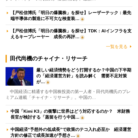
【戸松信博氏「明日の爆騰株」を探せ】レーザーテック：最先
端半導体の製造に不可欠な検査装…
【戸松信博氏「明日の爆騰株」を探せ】TDK：AIインフラを支
えるキープレーヤー 成長の再評…
一覧を見る
田代尚機のチャイナ・リサーチ
厳しい経済情勢をどう打開するか？中国の下半期
の「経済運営方針」を読み解く 需要不足対策
が…
中国経済に精通する中国株投資の第一人者・田代尚機氏のプレ
ミアム連載「チャイナ・リサーチ」。中国の…
中国「Kimi K3」の衝撃に世界はどう対応するのか？ 米財務
長官が検討する「蒸留を行う中国…
中国経済“予想外の低成長”で政策のテコ入れ必至か 経済運営
方針の修正で成長加速が予想さ…