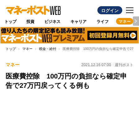
ログイン
トップ
投資
ビジネス
キャリア
ライフ
マネー
トップ
マネー
税金・給付
医療費控除 100万円の負担なら確定申告で27万
マネー
2021.12.16 07:00
週刊ポスト
医療費控除 100万円の負担なら確定申
告で27万円戻ってくる例も
Loaded
:
97.10%
/
Unmute