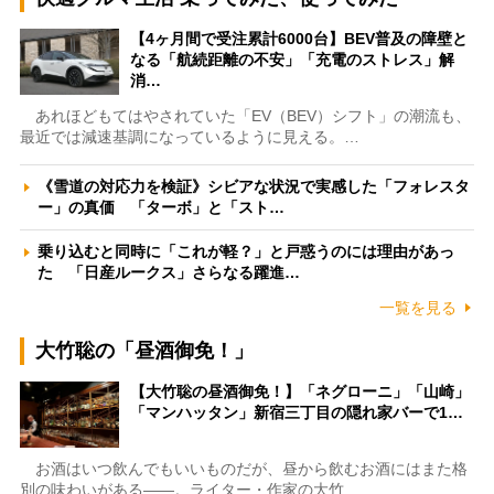
【4ヶ月間で受注累計6000台】BEV普及の障壁と
なる「航続距離の不安」「充電のストレス」解
消…
あれほどもてはやされていた「EV（BEV）シフト」の潮流も、
最近では減速基調になっているように見える。…
《雪道の対応力を検証》シビアな状況で実感した「フォレスタ
ー」の真価 「ターボ」と「スト…
乗り込むと同時に「これが軽？」と戸惑うのには理由があっ
た 「日産ルークス」さらなる躍進…
一覧を見る
大竹聡の「昼酒御免！」
【大竹聡の昼酒御免！】「ネグローニ」「山崎」
「マンハッタン」新宿三丁目の隠れ家バーで1…
お酒はいつ飲んでもいいものだが、昼から飲むお酒にはまた格
別の味わいがある――。ライター・作家の大竹…