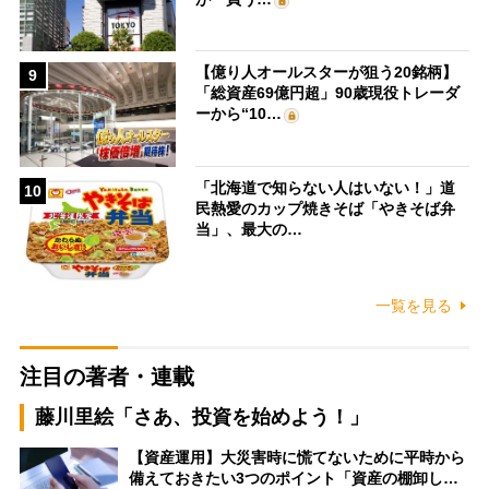
【億り人オールスターが狙う20銘柄】
9
「総資産69億円超」90歳現役トレーダ
ーから“10…
「北海道で知らない人はいない！」道
10
民熱愛のカップ焼きそば「やきそば弁
当」、最大の…
一覧を見る
注目の著者・連載
藤川里絵「さあ、投資を始めよう！」
【資産運用】大災害時に慌てないために平時から
備えておきたい3つのポイント「資産の棚卸し…