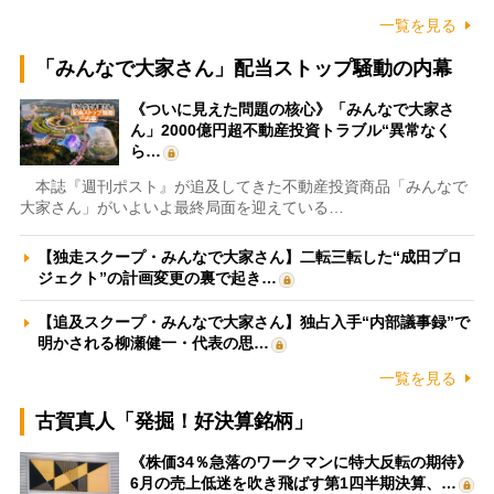
一覧を見る
「みんなで大家さん」配当ストップ騒動の内幕
《ついに見えた問題の核心》「みんなで大家さ
ん」2000億円超不動産投資トラブル“異常なく
ら…
本誌『週刊ポスト』が追及してきた不動産投資商品「みんなで
大家さん」がいよいよ最終局面を迎えている…
【独走スクープ・みんなで大家さん】二転三転した“成田プロ
ジェクト”の計画変更の裏で起き…
【追及スクープ・みんなで大家さん】独占入手“内部議事録”で
明かされる柳瀬健一・代表の思…
一覧を見る
古賀真人「発掘！好決算銘柄」
《株価34％急落のワークマンに特大反転の期待》
6月の売上低迷を吹き飛ばす第1四半期決算、…