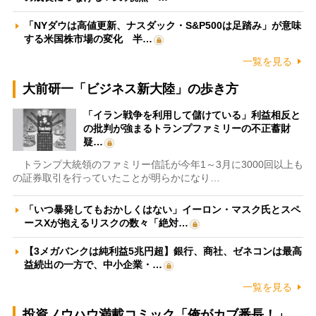
「NYダウは高値更新、ナスダック・S&P500は足踏み」が意味
する米国株市場の変化 半…
一覧を見る
大前研一「ビジネス新大陸」の歩き方
「イラン戦争を利用して儲けている」利益相反と
の批判が強まるトランプファミリーの不正蓄財
疑…
トランプ大統領のファミリー信託が今年1～3月に3000回以上も
の証券取引を行っていたことが明らかになり…
「いつ暴発してもおかしくはない」イーロン・マスク氏とスペ
ースXが抱えるリスクの数々「絶対…
【3メガバンクは純利益5兆円超】銀行、商社、ゼネコンは最高
益続出の一方で、中小企業・…
一覧を見る
投資ノウハウ満載コミック「俺がカブ番長！」