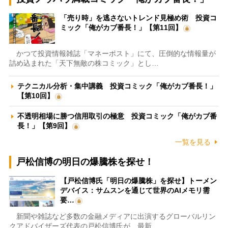
「売り時」を逃さないトレンド見極め術 投資コ
ミック「俺がカブ番長！」【第11回】
かつて投資情報雑誌「マネーポスト」にて、圧倒的な情報量が
詰め込まれた「天下無敵の株コミック」とし…
テクニカル分析・集中講義 投資コミック「俺がカブ番長！」
【第10回】
不透明相場に勝つ信用取引の極意 投資コミック「俺がカブ番
長！」【第9回】
一覧を見る
戸松信博の明日の爆騰株を探せ！
【戸松信博氏「明日の爆騰株」を探せ】トーメン
デバイス：サムスンを通じて世界のAIメモリ需
要…
新聞や雑誌など多数の金融メディアに出演するグローバルリン
クアドバイザーズ代表の戸松信博氏が、最新…