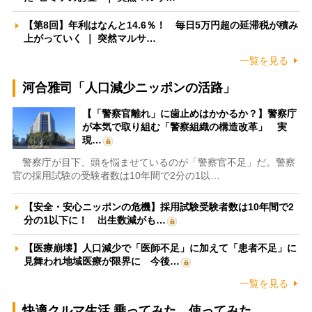
【第8回】年利はなんと14.6％！ 毎日5万円超の延滞税が積み
上がっていく ｜ 突然マルサ…
一覧を見る
河合雅司「人口減少ニッポンの活路」
【「警察官離れ」に歯止めはかかるか？】警察庁
が本気で取り組む「警察組織の構造改革」 実
現…
警察庁が目下、頭を悩ませているのが「警察官不足」だ。警察
官の採用試験の受験者数は10年間で2分の1以…
【安全・安心ニッポンの危機】採用試験受験者数は10年間で2
分の1以下に！ 出生数減がも…
【医療崩壊】人口減少で「医師不足」に加えて「患者不足」に
見舞われ地域医療が限界に 今後…
一覧を見る
快適クルマ生活 乗ってみた、使ってみた