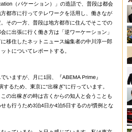
cation（バケーション）」の造語で、普段は都会
地方都市に行ってテレワークを活用し、働きなが
だ。その一方、普段は地方都市に住んでそこでの
都会に出張に行く働き方は「逆ワーケーション」
市に移住したネットニュース編集者の中川淳一郎
リットについてレポートする。
ますが、月に1回、『ABEMA Prime』
演するため、東京に“出稼ぎ”に行っています。
、この出稼ぎの時は古くからの知人と会うことも
せも行うため3泊4日か4泊5日するのが慣例とな
なっているな、と日々感じています。私は東京