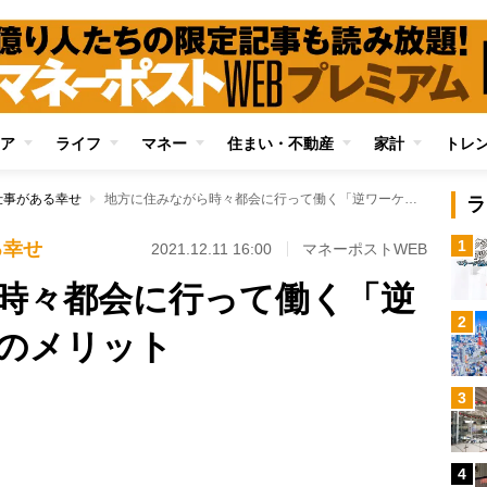
ア
ライフ
マネー
住まい・不動産
家計
トレ
仕事がある幸せ
地方に住みながら時々都会に行って働く「逆ワーケーション」のメリット
ラ
1
る幸せ
2021.12.11 16:00
マネーポストWEB
時々都会に行って働く「逆
2
のメリット
Loaded
:
3
96.70%
/
4