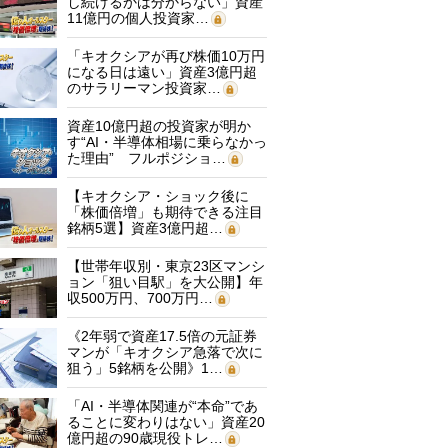
し続けるかは分からない」資産
11億円の個人投資家…
「キオクシアが再び株価10万円
になる日は遠い」資産3億円超
のサラリーマン投資家…
資産10億円超の投資家が明か
す“AI・半導体相場に乗らなかっ
た理由” フルポジショ…
【キオクシア・ショック後に
「株価倍増」も期待できる注目
銘柄5選】資産3億円超…
【世帯年収別・東京23区マンシ
ョン「狙い目駅」を大公開】年
収500万円、700万円…
《2年弱で資産17.5倍の元証券
マンが「キオクシア急落で次に
狙う」5銘柄を公開》1…
「AI・半導体関連が“本命”であ
ることに変わりはない」資産20
億円超の90歳現役トレ…