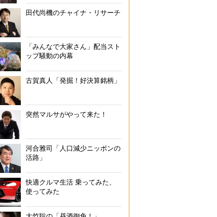
田代尚機のチャイナ・リサーチ
「みんなで大家さん」配当スト
ップ騒動の内幕
古賀真人「発掘！好決算銘柄」
突然マルサがやって来た！
河合雅司「人口減少ニッポンの
活路」
快適クルマ生活 乗ってみた、
使ってみた
大竹聡の「昼酒御免！」