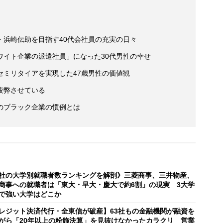
・浜崎伝助を目指す40代会社員の充実の日々
ワイト企業の派遣社員」になった30代男性の幸せ
セミリタイアを実現した47歳男性の価値観
疲弊させている
のブラック企業の慣例とは
社の大学別就職者数ランキングを解剖》三菱商事、三井物産、
商事への就職者は「東大・早大・慶大で約6割」の現実 3大学
で強い大学はどこか
レジット決済代行・全東信が破産】63社もの金融機関が融資を
がら「20年以上の粉飾決算」を見抜けなかったカラクリ 営業