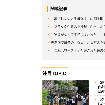
関連記事
「出世しない人生最強！」山岡士郎
「ブラック企業の正社員」から「ホ
「物欲がなくて本当によかった」 
先進国で最多の「祝日」が日本人を
「これはワースト」と評された最悪
注目TOPIC
《商
住友
以外
【ク
しな