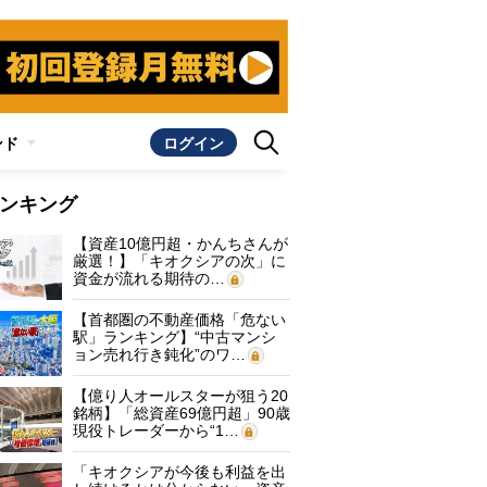
ンド
ログイン
ンキング
【資産10億円超・かんちさんが
厳選！】「キオクシアの次」に
資金が流れる期待の…
【首都圏の不動産価格「危ない
駅」ランキング】“中古マンシ
ョン売れ行き鈍化”のワ…
【億り人オールスターが狙う20
銘柄】「総資産69億円超」90歳
現役トレーダーから“1…
「キオクシアが今後も利益を出