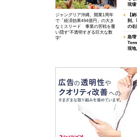
現場
ジャングリア沖縄、開業1周年
【納
で「経済効果494億円」の大き
到、
なミスリード 事業の苦戦を覆
の右
い隠す“不透明すぎる巨大な数
急増
字”
Te
現地