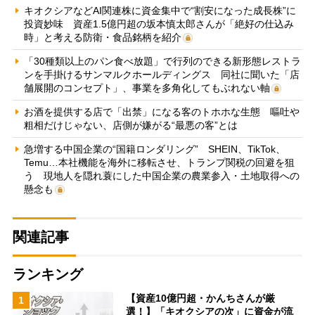
キオクシアなどAI関連株に資金集中で“割安になった成長株”に
投資妙味 資産1.5億円超の坂本慎太郎さんが「絶好の仕込み
時」と考える防衛・食品銘柄を紹介
「30種類以上のパン食べ放題」で行列のできる新形態レストラ
ンを手掛けるサンマルクホールディングス 同社に聞いた「店
舗展開のコンセプト」、事業を多角化してもぶれない軸
お酒を提供する店で「出禁」になる客のトホホな生態 嘔吐や
粗相だけじゃない、店側が嫌がる“最悪の客”とは
急増する中国企業の“国籍ロンダリング” SHEIN、TikTok、
Temu…本社機能を海外に移転させ、トランプ関税の回避を狙
う 現地人を隠れ蓑にした中国企業の農業参入・土地取得への
懸念も
関連記事
ランキング
【資産10億円超・かんちさんが厳
1
選！】「キオクシアの次」に資金が流