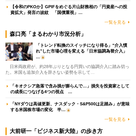
【令和のPKOか】GPIFをめぐる片山財務相の「円資産への投
資拡大」発言の波紋 「国債重視」…
一覧を見る
森口亮「まるわかり市況分析」
「トレンド転換のスイッチになり得る」“介入慣
れ”した市場心理を変える「日米協調為替介入」
…
日米両政府が、約28年ぶりとなる円買いの協調介入に踏み切っ
た。米国も追加介入を辞さない姿勢を示して…
「キオクシア急落で含み損が膨らんで…」損失を投資家として
の成長につなげる4つの視点 …
「NYダウは高値更新、ナスダック・S&P500は足踏み」が意味
する米国株市場の変化 半…
一覧を見る
大前研一「ビジネス新大陸」の歩き方