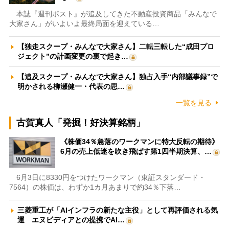
本誌『週刊ポスト』が追及してきた不動産投資商品「みんなで
大家さん」がいよいよ最終局面を迎えている…
【独走スクープ・みんなで大家さん】二転三転した“成田プロ
ジェクト”の計画変更の裏で起き…
【追及スクープ・みんなで大家さん】独占入手“内部議事録”で
明かされる柳瀬健一・代表の思…
一覧を見る
古賀真人「発掘！好決算銘柄」
《株価34％急落のワークマンに特大反転の期待》
6月の売上低迷を吹き飛ばす第1四半期決算、…
6月3日に8330円をつけたワークマン（東証スタンダード・
7564）の株価は、わずか1カ月あまりで約34％下落…
三菱重工が「AIインフラの新たな主役」として再評価される気
運 エヌビディアとの提携でAI…