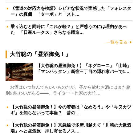
《雪道の対応力を検証》シビアな状況で実感した「フォレスタ
ー」の真価 「ターボ」と「スト…
乗り込むと同時に「これが軽？」と戸惑うのには理由があっ
た 「日産ルークス」さらなる躍進…
一覧を見る
大竹聡の「昼酒御免！」
【大竹聡の昼酒御免！】「ネグローニ」「山崎」
「マンハッタン」新宿三丁目の隠れ家バーで1…
お酒はいつ飲んでもいいものだが、昼から飲むお酒にはまた格
別の味わいがある――。ライター・作家の大竹…
【大竹聡の昼酒御免！】今の若者は「なめろう」や「キヌカツ
ギ」を知らないって本当？ 昔の…
【大竹聡の昼酒御免！】京急線で多摩川越えて「川崎の大衆酒
場」へと昼酒旅 押し寄せるノス…