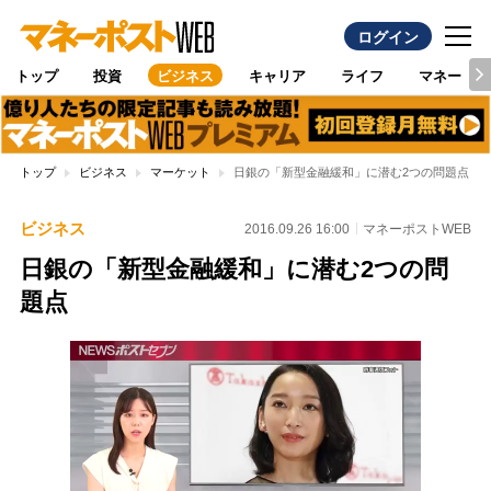
ログイン
トップ
投資
ビジネス
キャリア
ライフ
マネー
トップ
ビジネス
マーケット
日銀の「新型金融緩和」に潜む2つの問題点
ビジネス
2016.09.26 16:00
マネーポストWEB
日銀の「新型金融緩和」に潜む2つの問
題点