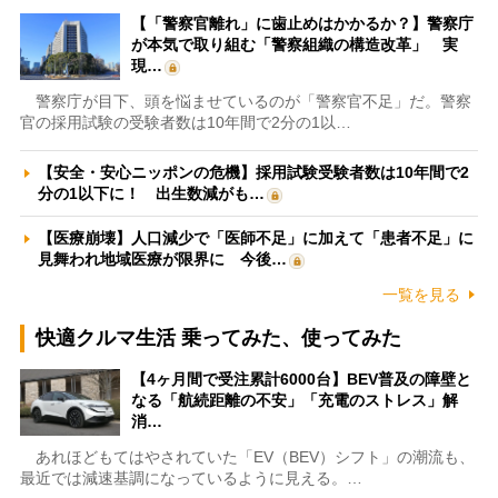
【「警察官離れ」に歯止めはかかるか？】警察庁
が本気で取り組む「警察組織の構造改革」 実
現…
警察庁が目下、頭を悩ませているのが「警察官不足」だ。警察
官の採用試験の受験者数は10年間で2分の1以…
【安全・安心ニッポンの危機】採用試験受験者数は10年間で2
分の1以下に！ 出生数減がも…
【医療崩壊】人口減少で「医師不足」に加えて「患者不足」に
見舞われ地域医療が限界に 今後…
一覧を見る
快適クルマ生活 乗ってみた、使ってみた
【4ヶ月間で受注累計6000台】BEV普及の障壁と
なる「航続距離の不安」「充電のストレス」解
消…
あれほどもてはやされていた「EV（BEV）シフト」の潮流も、
最近では減速基調になっているように見える。…