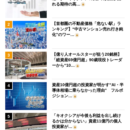
れる期待の高…
【首都圏の不動産価格「危ない駅」ラ
2
ンキング】“中古マンション売れ行き鈍
化”のワー…
【億り人オールスターが狙う20銘柄】
3
「総資産69億円超」90歳現役トレーダ
ーから“10…
資産10億円超の投資家が明かす“AI・半
4
導体相場に乗らなかった理由” フルポ
ジション…
「キオクシアが今後も利益を出し続け
5
るかは分からない」資産11億円の個人
投資家が…