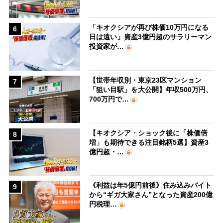
「キオクシアが再び株価10万円になる
6
日は遠い」資産3億円超のサラリーマン
投資家が…
【世帯年収別・東京23区マンション
7
「狙い目駅」を大公開】年収500万円、
700万円で…
【キオクシア・ショック後に「株価倍
8
増」も期待できる注目銘柄5選】資産3
億円超・…
《利益は年5億円前後》住み込みバイト
9
から“ギガ大家さん”となった資産200億
円税理…