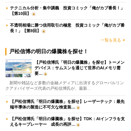
テクニカル分析・集中講義 投資コミック「俺がカブ番長！」
【第10回】
不透明相場に勝つ信用取引の極意 投資コミック「俺がカブ番
長！」【第9回】
一覧を見る
戸松信博の明日の爆騰株を探せ！
【戸松信博氏「明日の爆騰株」を探せ】トーメン
デバイス：サムスンを通じて世界のAIメモリ需
要…
新聞や雑誌など多数の金融メディアに出演するグローバルリン
クアドバイザーズ代表の戸松信博氏が、最新…
【戸松信博氏「明日の爆騰株」を探せ】レーザーテック：最先
端半導体の製造に不可欠な検査装…
【戸松信博氏「明日の爆騰株」を探せ】TDK：AIインフラを支
えるキープレーヤー 成長の再評…