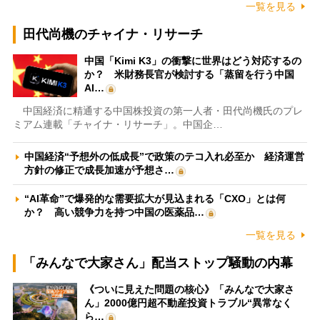
一覧を見る
田代尚機のチャイナ・リサーチ
中国「Kimi K3」の衝撃に世界はどう対応するの
か？ 米財務長官が検討する「蒸留を行う中国
AI…
中国経済に精通する中国株投資の第一人者・田代尚機氏のプレ
ミアム連載「チャイナ・リサーチ」。中国企…
中国経済“予想外の低成長”で政策のテコ入れ必至か 経済運営
方針の修正で成長加速が予想さ…
“AI革命”で爆発的な需要拡大が見込まれる「CXO」とは何
か？ 高い競争力を持つ中国の医薬品…
一覧を見る
「みんなで大家さん」配当ストップ騒動の内幕
《ついに見えた問題の核心》「みんなで大家さ
ん」2000億円超不動産投資トラブル“異常なく
ら…