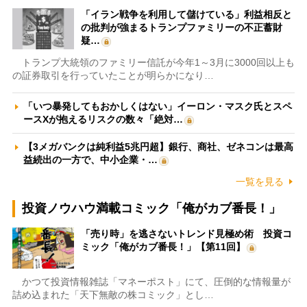
「イラン戦争を利用して儲けている」利益相反と
の批判が強まるトランプファミリーの不正蓄財
疑…
トランプ大統領のファミリー信託が今年1～3月に3000回以上も
の証券取引を行っていたことが明らかになり…
「いつ暴発してもおかしくはない」イーロン・マスク氏とスペ
ースXが抱えるリスクの数々「絶対…
【3メガバンクは純利益5兆円超】銀行、商社、ゼネコンは最高
益続出の一方で、中小企業・…
一覧を見る
投資ノウハウ満載コミック「俺がカブ番長！」
「売り時」を逃さないトレンド見極め術 投資コ
ミック「俺がカブ番長！」【第11回】
かつて投資情報雑誌「マネーポスト」にて、圧倒的な情報量が
詰め込まれた「天下無敵の株コミック」とし…