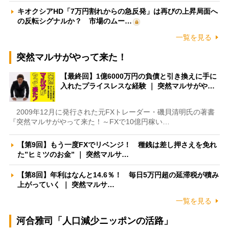
キオクシアHD「7万円割れからの急反発」は再びの上昇局面へ
の反転シグナルか？ 市場のムー…
一覧を見る
突然マルサがやって来た！
【最終回】1億6000万円の負債と引き換えに手に
入れたプライスレスな経験 ｜ 突然マルサがや…
2009年12月に発行された元FXトレーダー・磯貝清明氏の著書
『突然マルサがやって来た！～FXで10億円稼い…
【第9回】もう一度FXでリベンジ！ 種銭は差し押さえを免れ
た”ヒミツのお金” ｜ 突然マルサ…
【第8回】年利はなんと14.6％！ 毎日5万円超の延滞税が積み
上がっていく ｜ 突然マルサ…
一覧を見る
河合雅司「人口減少ニッポンの活路」