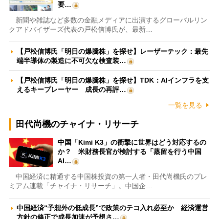
要…
新聞や雑誌など多数の金融メディアに出演するグローバルリン
クアドバイザーズ代表の戸松信博氏が、最新…
【戸松信博氏「明日の爆騰株」を探せ】レーザーテック：最先
端半導体の製造に不可欠な検査装…
【戸松信博氏「明日の爆騰株」を探せ】TDK：AIインフラを支
えるキープレーヤー 成長の再評…
一覧を見る
田代尚機のチャイナ・リサーチ
中国「Kimi K3」の衝撃に世界はどう対応するの
か？ 米財務長官が検討する「蒸留を行う中国
AI…
中国経済に精通する中国株投資の第一人者・田代尚機氏のプレ
ミアム連載「チャイナ・リサーチ」。中国企…
中国経済“予想外の低成長”で政策のテコ入れ必至か 経済運営
方針の修正で成長加速が予想さ…