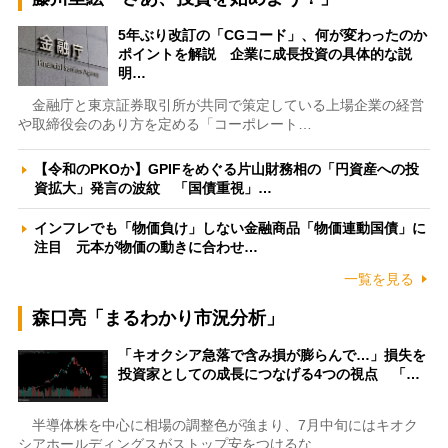
5年ぶり改訂の「CGコード」、何が変わったのか
ポイントを解説 企業に成長投資の具体的な説
明…
金融庁と東京証券取引所が共同で策定している上場企業の経営
や取締役会のあり方を定める「コーポレート…
【令和のPKOか】GPIFをめぐる片山財務相の「円資産への投
資拡大」発言の波紋 「国債重視」…
インフレでも「物価負け」しない金融商品「物価連動国債」に
注目 元本が物価の動きに合わせ…
一覧を見る
森口亮「まるわかり市況分析」
「キオクシア急落で含み損が膨らんで…」損失を
投資家としての成長につなげる4つの視点 「…
半導体株を中心に相場の調整色が強まり、7月中旬にはキオク
シアホールディングスがストップ安をつけるな…