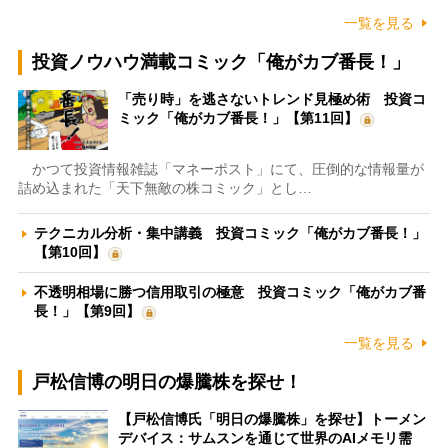
一覧を見る
投資ノウハウ満載コミック「俺がカブ番長！」
「売り時」を逃さないトレンド見極め術 投資コ
ミック「俺がカブ番長！」【第11回】
かつて投資情報雑誌「マネーポスト」にて、圧倒的な情報量が
詰め込まれた「天下無敵の株コミック」とし…
テクニカル分析・集中講義 投資コミック「俺がカブ番長！」
【第10回】
不透明相場に勝つ信用取引の極意 投資コミック「俺がカブ番
長！」【第9回】
一覧を見る
戸松信博の明日の爆騰株を探せ！
【戸松信博氏「明日の爆騰株」を探せ】トーメン
デバイス：サムスンを通じて世界のAIメモリ需