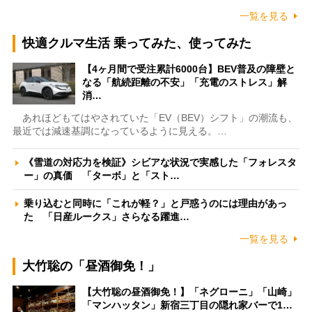
一覧を見る
快適クルマ生活 乗ってみた、使ってみた
【4ヶ月間で受注累計6000台】BEV普及の障壁と
なる「航続距離の不安」「充電のストレス」解
消…
あれほどもてはやされていた「EV（BEV）シフト」の潮流も、
最近では減速基調になっているように見える。…
《雪道の対応力を検証》シビアな状況で実感した「フォレスタ
ー」の真価 「ターボ」と「スト…
乗り込むと同時に「これが軽？」と戸惑うのには理由があっ
た 「日産ルークス」さらなる躍進…
一覧を見る
大竹聡の「昼酒御免！」
【大竹聡の昼酒御免！】「ネグローニ」「山崎」
「マンハッタン」新宿三丁目の隠れ家バーで1…