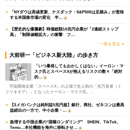
「NYダウは高値更新、ナスダック・S&P500は足踏み」が意味
する米国株市場の変化 半…
【歴史的な爆騰劇】時価総額10兆円企業が「2連続ストップ
高」「制限値幅拡大」の衝撃 フ…
一覧を見る
大前研一「ビジネス新大陸」の歩き方
「いつ暴発してもおかしくはない」イーロン・マ
スク氏とスペースXが抱えるリスクの数々「絶対
的…
宇宙開発企業「スペースX」の上場で史上初の「兆万長者（ト
リリオネア）」となったイーロン・マスク氏。…
【3メガバンクは純利益5兆円超】銀行、商社、ゼネコンは最高
益続出の一方で、中小企業・…
急増する中国企業の“国籍ロンダリング” SHEIN、TikTok、
Temu…本社機能を海外に移転させ…