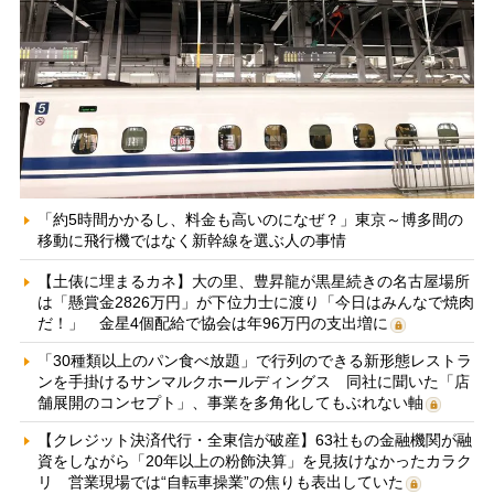
「約5時間かかるし、料金も高いのになぜ？」東京～博多間の
移動に飛行機ではなく新幹線を選ぶ人の事情
【土俵に埋まるカネ】大の里、豊昇龍が黒星続きの名古屋場所
は「懸賞金2826万円」が下位力士に渡り「今日はみんなで焼肉
だ！」 金星4個配給で協会は年96万円の支出増に
「30種類以上のパン食べ放題」で行列のできる新形態レストラ
ンを手掛けるサンマルクホールディングス 同社に聞いた「店
舗展開のコンセプト」、事業を多角化してもぶれない軸
【クレジット決済代行・全東信が破産】63社もの金融機関が融
資をしながら「20年以上の粉飾決算」を見抜けなかったカラク
リ 営業現場では“自転車操業”の焦りも表出していた