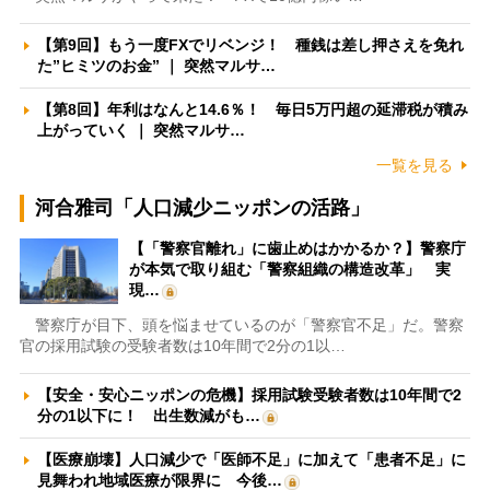
【第9回】もう一度FXでリベンジ！ 種銭は差し押さえを免れ
た”ヒミツのお金” ｜ 突然マルサ…
【第8回】年利はなんと14.6％！ 毎日5万円超の延滞税が積み
上がっていく ｜ 突然マルサ…
一覧を見る
河合雅司「人口減少ニッポンの活路」
【「警察官離れ」に歯止めはかかるか？】警察庁
が本気で取り組む「警察組織の構造改革」 実
現…
警察庁が目下、頭を悩ませているのが「警察官不足」だ。警察
官の採用試験の受験者数は10年間で2分の1以…
【安全・安心ニッポンの危機】採用試験受験者数は10年間で2
分の1以下に！ 出生数減がも…
【医療崩壊】人口減少で「医師不足」に加えて「患者不足」に
見舞われ地域医療が限界に 今後…