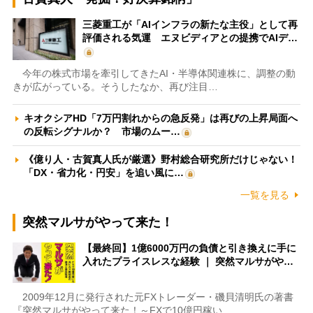
三菱重工が「AIインフラの新たな主役」として再
評価される気運 エヌビディアとの提携でAIデ…
今年の株式市場を牽引してきたAI・半導体関連株に、調整の動
きが広がっている。そうしたなか、再び注目…
キオクシアHD「7万円割れからの急反発」は再びの上昇局面へ
の反転シグナルか？ 市場のムー…
《億り人・古賀真人氏が厳選》野村総合研究所だけじゃない！
「DX・省力化・円安」を追い風に…
一覧を見る
突然マルサがやって来た！
【最終回】1億6000万円の負債と引き換えに手に
入れたプライスレスな経験 ｜ 突然マルサがや…
2009年12月に発行された元FXトレーダー・磯貝清明氏の著書
『突然マルサがやって来た！～FXで10億円稼い…