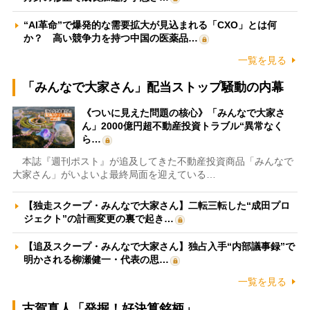
“AI革命”で爆発的な需要拡大が見込まれる「CXO」とは何
か？ 高い競争力を持つ中国の医薬品…
一覧を見る
「みんなで大家さん」配当ストップ騒動の内幕
《ついに見えた問題の核心》「みんなで大家さ
ん」2000億円超不動産投資トラブル“異常なく
ら…
本誌『週刊ポスト』が追及してきた不動産投資商品「みんなで
大家さん」がいよいよ最終局面を迎えている…
【独走スクープ・みんなで大家さん】二転三転した“成田プロ
ジェクト”の計画変更の裏で起き…
【追及スクープ・みんなで大家さん】独占入手“内部議事録”で
明かされる柳瀬健一・代表の思…
一覧を見る
古賀真人「発掘！好決算銘柄」