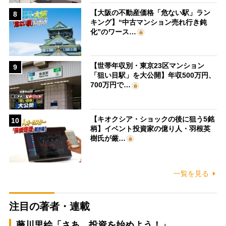
【大阪の不動産価格「危ない駅」ラン
8
キング】“中古マンション売れ行き鈍
化”のワース…
【世帯年収別・東京23区マンション
9
「狙い目駅」を大公開】年収500万円、
700万円で…
【キオクシア・ショックの後に狙う5銘
10
柄】イベント投資家の億り人・羽根英
樹氏が厳…
一覧を見る
注目の著者・連載
藤川里絵「さあ、投資を始めよう！」