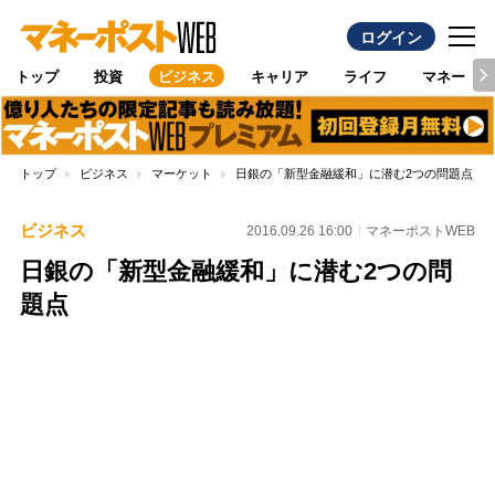
ログイン
トップ
投資
ビジネス
キャリア
ライフ
マネー
トップ
ビジネス
マーケット
日銀の「新型金融緩和」に潜む2つの問題点
ビジネス
2016.09.26 16:00
マネーポストWEB
日銀の「新型金融緩和」に潜む2つの問
題点
Loaded
:
100.00%
/
Unmute