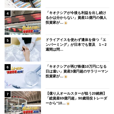
「キオクシアが今後も利益を出し続け
4
るかは分からない」資産11億円の個人
投資家が…
ドライアイスを使わず遺体を保つ「エ
5
ンバーミング」が日本でも普及 1～2
週間は問…
「キオクシアが再び株価10万円になる
6
日は遠い」資産3億円超のサラリーマン
投資家が…
【億り人オールスターが狙う20銘柄】
7
「総資産69億円超」90歳現役トレーダ
ーから“10…