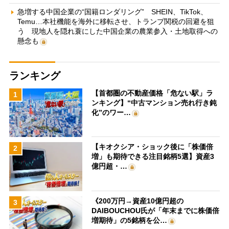
急増する中国企業の“国籍ロンダリング” SHEIN、TikTok、
Temu…本社機能を海外に移転させ、トランプ関税の回避を狙
う 現地人を隠れ蓑にした中国企業の農業参入・土地取得への
懸念も
ランキング
【首都圏の不動産価格「危ない駅」ラ
1
ンキング】“中古マンション売れ行き鈍
化”のワー…
【キオクシア・ショック後に「株価倍
2
増」も期待できる注目銘柄5選】資産3
億円超・…
《200万円→資産10億円超の
3
DAIBOUCHOU氏が「年末までに株価倍
増期待」の5銘柄を公…