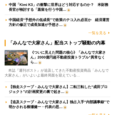
中国「Kimi K3」の衝撃に世界はどう対応するのか？ 米財務
長官が検討する「蒸留を行う中国…
中国経済“予想外の低成長”で政策のテコ入れ必至か 経済運営
方針の修正で成長加速が予想さ…
一覧を見る
「みんなで大家さん」配当ストップ騒動の内幕
《ついに見えた問題の核心》「みんなで大家さ
ん」2000億円超不動産投資トラブル“異常なく
ら…
本誌『週刊ポスト』が追及してきた不動産投資商品「みんなで
大家さん」がいよいよ最終局面を迎えている…
【独走スクープ・みんなで大家さん】二転三転した“成田プロ
ジェクト”の計画変更の裏で起き…
【追及スクープ・みんなで大家さん】独占入手“内部議事録”で
明かされる柳瀬健一・代表の思…