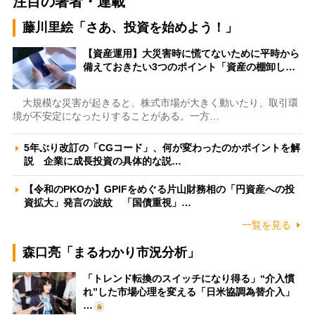
注目の著者・連載
藤川里絵「さあ、投資を始めよう！」
【資産運用】大災害時に慌てないために平時から
備えておきたい3つのポイント「資産の棚卸し…
大規模な災害が起きると、株式市場が大きく動いたり、取引環
境が不安定になったりすることがある。一方…
5年ぶり改訂の「CGコード」、何が変わったのかポイントを解
説 企業に成長投資の具体的な説…
【令和のPKOか】GPIFをめぐる片山財務相の「円資産への投
資拡大」発言の波紋 「国債重視」…
一覧を見る
森口亮「まるわかり市況分析」
「トレンド転換のスイッチになり得る」“介入慣
れ”した市場心理を変える「日米協調為替介入」
…