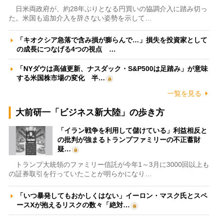
日米両政府が、約28年ぶりとなる円買いの協調介入に踏み切っ
た。米国も追加介入を辞さない姿勢を示して…
「キオクシア急落で含み損が膨らんで…」損失を投資家として
の成長につなげる4つの視点 …
「NYダウは高値更新、ナスダック・S&P500は足踏み」が意味
する米国株市場の変化 半…
一覧を見る
大前研一「ビジネス新大陸」の歩き方
「イラン戦争を利用して儲けている」利益相反と
の批判が強まるトランプファミリーの不正蓄財
疑…
トランプ大統領のファミリー信託が今年1～3月に3000回以上も
の証券取引を行っていたことが明らかになり…
「いつ暴発してもおかしくはない」イーロン・マスク氏とスペ
ースXが抱えるリスクの数々「絶対…