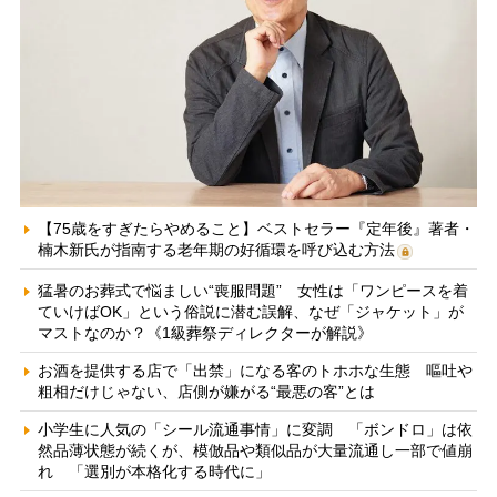
【75歳をすぎたらやめること】ベストセラー『定年後』著者・
楠木新氏が指南する老年期の好循環を呼び込む方法
猛暑のお葬式で悩ましい“喪服問題” 女性は「ワンピースを着
ていけばOK」という俗説に潜む誤解、なぜ「ジャケット」が
マストなのか？《1級葬祭ディレクターが解説》
お酒を提供する店で「出禁」になる客のトホホな生態 嘔吐や
粗相だけじゃない、店側が嫌がる“最悪の客”とは
小学生に人気の「シール流通事情」に変調 「ボンドロ」は依
然品薄状態が続くが、模倣品や類似品が大量流通し一部で値崩
れ 「選別が本格化する時代に」