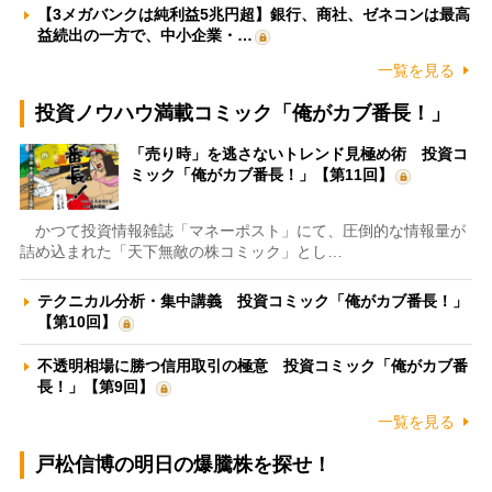
【3メガバンクは純利益5兆円超】銀行、商社、ゼネコンは最高
益続出の一方で、中小企業・…
一覧を見る
投資ノウハウ満載コミック「俺がカブ番長！」
「売り時」を逃さないトレンド見極め術 投資コ
ミック「俺がカブ番長！」【第11回】
かつて投資情報雑誌「マネーポスト」にて、圧倒的な情報量が
詰め込まれた「天下無敵の株コミック」とし…
テクニカル分析・集中講義 投資コミック「俺がカブ番長！」
【第10回】
不透明相場に勝つ信用取引の極意 投資コミック「俺がカブ番
長！」【第9回】
一覧を見る
戸松信博の明日の爆騰株を探せ！