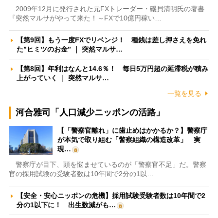
2009年12月に発行された元FXトレーダー・磯貝清明氏の著書
『突然マルサがやって来た！～FXで10億円稼い…
【第9回】もう一度FXでリベンジ！ 種銭は差し押さえを免れ
た”ヒミツのお金” ｜ 突然マルサ…
【第8回】年利はなんと14.6％！ 毎日5万円超の延滞税が積み
上がっていく ｜ 突然マルサ…
一覧を見る
河合雅司「人口減少ニッポンの活路」
【「警察官離れ」に歯止めはかかるか？】警察庁
が本気で取り組む「警察組織の構造改革」 実
現…
警察庁が目下、頭を悩ませているのが「警察官不足」だ。警察
官の採用試験の受験者数は10年間で2分の1以…
【安全・安心ニッポンの危機】採用試験受験者数は10年間で2
分の1以下に！ 出生数減がも…