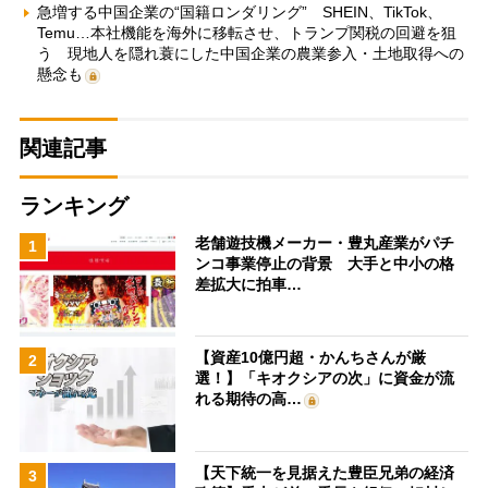
急増する中国企業の“国籍ロンダリング” SHEIN、TikTok、
Temu…本社機能を海外に移転させ、トランプ関税の回避を狙
う 現地人を隠れ蓑にした中国企業の農業参入・土地取得への
懸念も
関連記事
ランキング
老舗遊技機メーカー・豊丸産業がパチ
1
ンコ事業停止の背景 大手と中小の格
差拡大に拍車…
【資産10億円超・かんちさんが厳
2
選！】「キオクシアの次」に資金が流
れる期待の高…
【天下統一を見据えた豊臣兄弟の経済
3