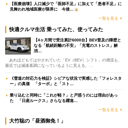
【医療崩壊】人口減少で「医師不足」に加えて「患者不足」に
見舞われ地域医療が限界に 今後…
一覧を見る
快適クルマ生活 乗ってみた、使ってみた
【4ヶ月間で受注累計6000台】BEV普及の障壁と
なる「航続距離の不安」「充電のストレス」解
消…
あれほどもてはやされていた「EV（BEV）シフト」の潮流も、
最近では減速基調になっているように見える。…
《雪道の対応力を検証》シビアな状況で実感した「フォレスタ
ー」の真価 「ターボ」と「スト…
乗り込むと同時に「これが軽？」と戸惑うのには理由があっ
た 「日産ルークス」さらなる躍進…
一覧を見る
大竹聡の「昼酒御免！」