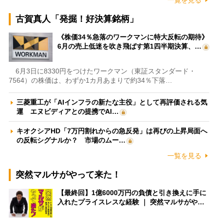
一覧を見る
古賀真人「発掘！好決算銘柄」
《株価34％急落のワークマンに特大反転の期待》
6月の売上低迷を吹き飛ばす第1四半期決算、…
6月3日に8330円をつけたワークマン（東証スタンダード・
7564）の株価は、わずか1カ月あまりで約34％下落…
三菱重工が「AIインフラの新たな主役」として再評価される気
運 エヌビディアとの提携でAI…
キオクシアHD「7万円割れからの急反発」は再びの上昇局面へ
の反転シグナルか？ 市場のムー…
一覧を見る
突然マルサがやって来た！
【最終回】1億6000万円の負債と引き換えに手に
入れたプライスレスな経験 ｜ 突然マルサがや…