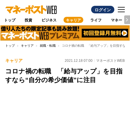
ログイン
トップ
投資
ビジネス
キャリア
ライフ
マネー
トップ
キャリア
就職・転職
コロナ禍の転職 「給与アップ」を目指すなら“
キャリア
2021.12.18 07:00
マネーポストWEB
コロナ禍の転職 「給与アップ」を目指
すなら“自分の希少価値”に注目
Loaded
:
100.00%
/
Unmute