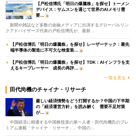
【戸松信博氏「明日の爆騰株」を探せ】トーメン
デバイス：サムスンを通じて世界のAIメモリ需
要…
新聞や雑誌など多数の金融メディアに出演するグローバルリン
クアドバイザーズ代表の戸松信博氏が、最新…
【戸松信博氏「明日の爆騰株」を探せ】レーザーテック：最先
端半導体の製造に不可欠な検査装…
【戸松信博氏「明日の爆騰株」を探せ】TDK：AIインフラを支
えるキープレーヤー 成長の再評…
一覧を見る
田代尚機のチャイナ・リサーチ
厳しい経済情勢をどう打開するか？中国の下半期
の「経済運営方針」を読み解く 需要不足対策
が…
中国経済に精通する中国株投資の第一人者・田代尚機氏のプレ
ミアム連載「チャイナ・リサーチ」。中国の…