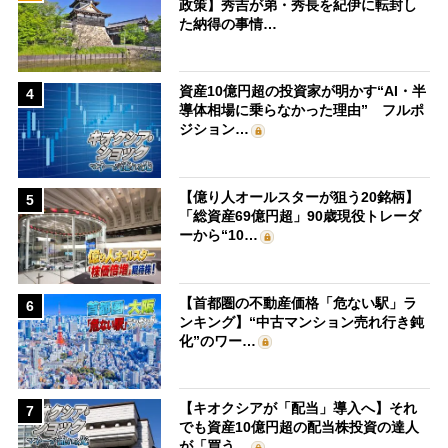
政策】秀吉が弟・秀長を紀伊に転封し
た納得の事情…
資産10億円超の投資家が明かす“AI・半
4
導体相場に乗らなかった理由” フルポ
ジション…
【億り人オールスターが狙う20銘柄】
5
「総資産69億円超」90歳現役トレーダ
ーから“10…
【首都圏の不動産価格「危ない駅」ラ
6
ンキング】“中古マンション売れ行き鈍
化”のワー…
【キオクシアが「配当」導入へ】それ
7
でも資産10億円超の配当株投資の達人
が「買う…