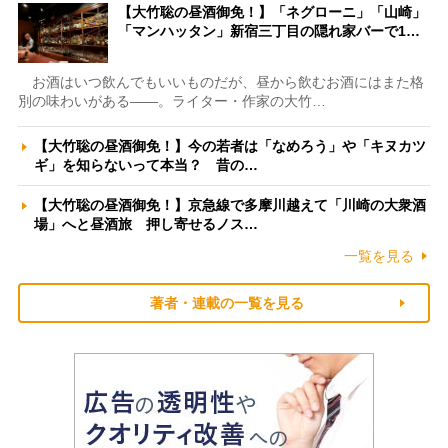
【大竹聡の昼酒御免！】「ネグローニ」「山崎」
「マンハッタン」新宿三丁目の隠れ家バーで1…
お酒はいつ飲んでもいいものだが、昼から飲むお酒にはまた格
別の味わいがある――。ライター・作家の大竹…
【大竹聡の昼酒御免！】今の若者は「なめろう」や「キヌカツ
ギ」を知らないって本当？ 昔の…
【大竹聡の昼酒御免！】京急線で多摩川越えて「川崎の大衆酒
場」へと昼酒旅 押し寄せるノス…
一覧を見る
著者・連載の一覧を見る