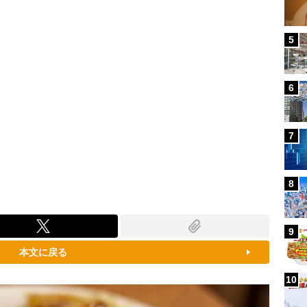
5
6
7
8
9
本文に戻る
10