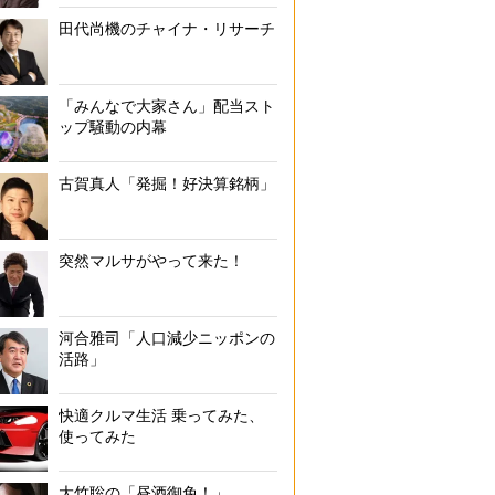
田代尚機のチャイナ・リサーチ
「みんなで大家さん」配当スト
ップ騒動の内幕
古賀真人「発掘！好決算銘柄」
突然マルサがやって来た！
河合雅司「人口減少ニッポンの
活路」
快適クルマ生活 乗ってみた、
使ってみた
大竹聡の「昼酒御免！」