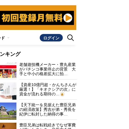
ンド
ログイン
ンキング
老舗遊技機メーカー・豊丸産業
がパチンコ事業停止の背景 大
手と中小の格差拡大に拍…
【資産10億円超・かんちさんが
厳選！】「キオクシアの次」に
資金が流れる期待の…
【天下統一を見据えた豊臣兄弟
の経済政策】秀吉が弟・秀長を
紀伊に転封した納得の事…
豊臣兄弟は転戦続きでなぜ軍費