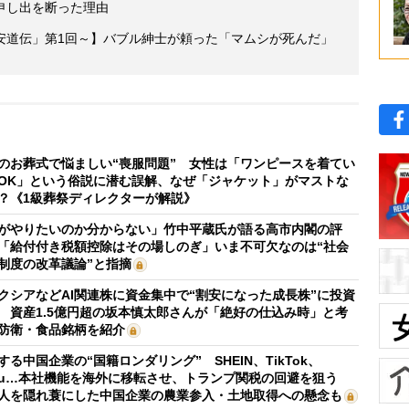
申し出を断った理由
安道伝」第1回～】バブル紳士が頼った「マムシが死んだ」
のお葬式で悩ましい“喪服問題” 女性は「ワンピースを着てい
OK」という俗説に潜む誤解、なぜ「ジャケット」がマストな
？《1級葬祭ディレクターが解説》
がやりたいのか分からない」竹中平蔵氏が語る高市内閣の評
「給付付き税額控除はその場しのぎ」いま不可欠なのは“社会
制度の改革議論”と指摘
クシアなどAI関連株に資金集中で“割安になった成長株”に投資
 資産1.5億円超の坂本慎太郎さんが「絶好の仕込み時」と考
防衛・食品銘柄を紹介
する中国企業の“国籍ロンダリング” SHEIN、TikTok、
mu…本社機能を海外に移転させ、トランプ関税の回避を狙う
人を隠れ蓑にした中国企業の農業参入・土地取得への懸念も