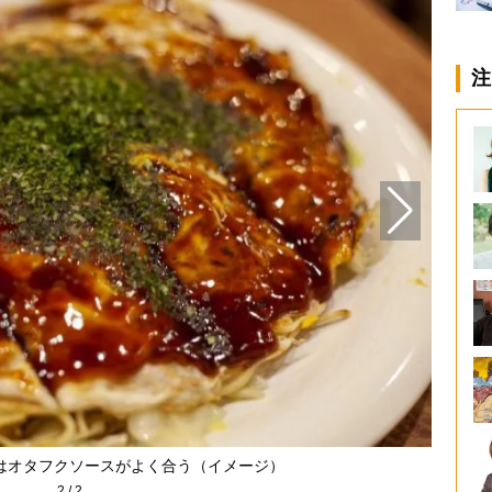
注
はオタフクソースがよく合う（イメージ）
2
/
2