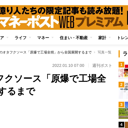
ア
ライフ
マネー
住まい・不動産
家計
トレ
年のオタフクソース「原爆で工場全焼」から全国展開するまで
写真一覧
ラ
1
2022.01.10 07:00
週刊ポスト
タフクソース「原爆で工場全
2
するまで
3
4