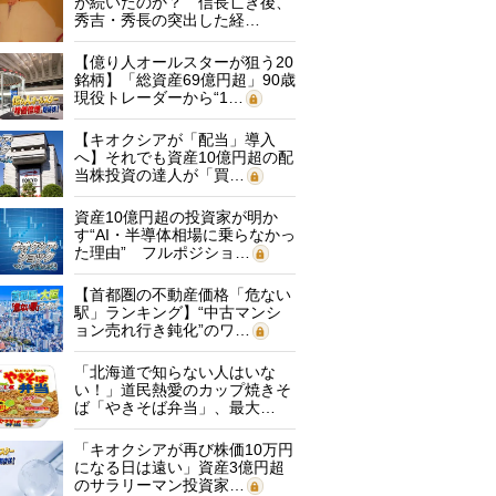
が続いたのか？ 信長亡き後、
秀吉・秀長の突出した経…
【億り人オールスターが狙う20
銘柄】「総資産69億円超」90歳
現役トレーダーから“1…
【キオクシアが「配当」導入
へ】それでも資産10億円超の配
当株投資の達人が「買…
資産10億円超の投資家が明か
す“AI・半導体相場に乗らなかっ
た理由” フルポジショ…
【首都圏の不動産価格「危ない
駅」ランキング】“中古マンシ
ョン売れ行き鈍化”のワ…
「北海道で知らない人はいな
い！」道民熱愛のカップ焼きそ
ば「やきそば弁当」、最大…
「キオクシアが再び株価10万円
になる日は遠い」資産3億円超
のサラリーマン投資家…