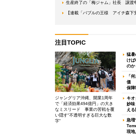
生産終了の「梅ジャム」社長 譲渡
【連載「バブルの王様 アイチ森下
注目TOPIC
猛暑
けば
のか
「何
価 
保障
ジャングリア沖縄、開業1周年
キオ
で「経済効果494億円」の大き
妙味
なミスリード 事業の苦戦を覆
える
い隠す“不透明すぎる巨大な数
急増
字”
Te
現地