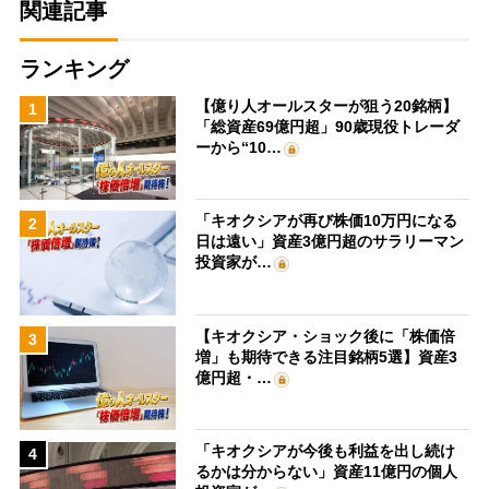
関連記事
ランキング
【億り人オールスターが狙う20銘柄】
1
「総資産69億円超」90歳現役トレーダ
ーから“10…
「キオクシアが再び株価10万円になる
2
日は遠い」資産3億円超のサラリーマン
投資家が…
【キオクシア・ショック後に「株価倍
3
増」も期待できる注目銘柄5選】資産3
億円超・…
「キオクシアが今後も利益を出し続け
4
るかは分からない」資産11億円の個人