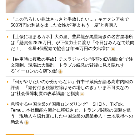
「この恐ろしい株はさっさと手放したい…」キオクシア株で
500万円の利益を出した女性が“夢よもう一度”と再購入
【土俵に埋まるカネ】大の里、豊昇龍が黒星続きの名古屋場所
は「懸賞金2826万円」が下位力士に渡り「今日はみんなで焼肉
だ！」 金星4個配給で協会は年96万円の支出増に
【納車時に複数の事故】テスラジャパン“多額のEV補助金”で注
文殺到、現場は大混乱 トラブル続発の背後に見え隠れす
る“イーロンの右腕”の影
「何がやりたいのか分からない」竹中平蔵氏が語る高市内閣の
評価 「給付付き税額控除はその場しのぎ」いま不可欠なの
は“社会保障制度の改革議論”と指摘
急増する中国企業の“国籍ロンダリング” SHEIN、TikTok、
Temu…本社機能を海外に移転させ、トランプ関税の回避を狙
う 現地人を隠れ蓑にした中国企業の農業参入・土地取得への
懸念も