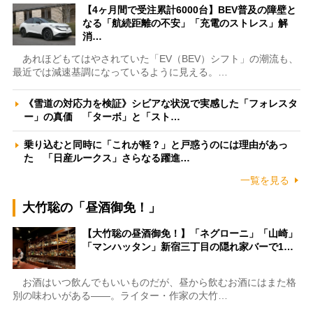
【4ヶ月間で受注累計6000台】BEV普及の障壁と
なる「航続距離の不安」「充電のストレス」解
消…
あれほどもてはやされていた「EV（BEV）シフト」の潮流も、
最近では減速基調になっているように見える。…
《雪道の対応力を検証》シビアな状況で実感した「フォレスタ
ー」の真価 「ターボ」と「スト…
乗り込むと同時に「これが軽？」と戸惑うのには理由があっ
た 「日産ルークス」さらなる躍進…
一覧を見る
大竹聡の「昼酒御免！」
【大竹聡の昼酒御免！】「ネグローニ」「山崎」
「マンハッタン」新宿三丁目の隠れ家バーで1…
お酒はいつ飲んでもいいものだが、昼から飲むお酒にはまた格
別の味わいがある――。ライター・作家の大竹…