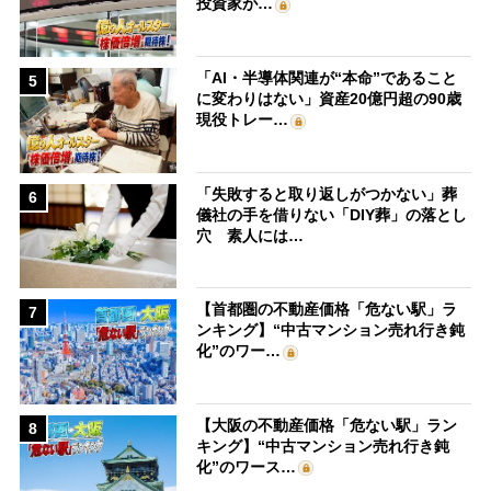
投資家が…
「AI・半導体関連が“本命”であること
5
に変わりはない」資産20億円超の90歳
現役トレー…
「失敗すると取り返しがつかない」葬
6
儀社の手を借りない「DIY葬」の落とし
穴 素人には…
【首都圏の不動産価格「危ない駅」ラ
7
ンキング】“中古マンション売れ行き鈍
化”のワー…
【大阪の不動産価格「危ない駅」ラン
8
キング】“中古マンション売れ行き鈍
化”のワース…