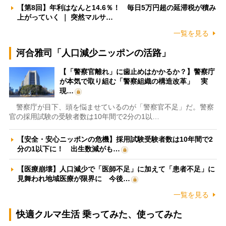
【第8回】年利はなんと14.6％！ 毎日5万円超の延滞税が積み
上がっていく ｜ 突然マルサ…
一覧を見る
河合雅司「人口減少ニッポンの活路」
【「警察官離れ」に歯止めはかかるか？】警察庁
が本気で取り組む「警察組織の構造改革」 実
現…
警察庁が目下、頭を悩ませているのが「警察官不足」だ。警察
官の採用試験の受験者数は10年間で2分の1以…
【安全・安心ニッポンの危機】採用試験受験者数は10年間で2
分の1以下に！ 出生数減がも…
【医療崩壊】人口減少で「医師不足」に加えて「患者不足」に
見舞われ地域医療が限界に 今後…
一覧を見る
快適クルマ生活 乗ってみた、使ってみた