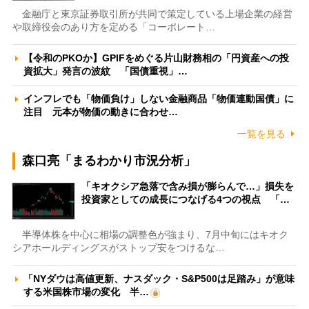
金融庁と東京証券取引所が共同で策定している上場企業の経営
や取締役会のあり方を定める「コーポレート…
【令和のPKOか】GPIFをめぐる片山財務相の「円資産への投
資拡大」発言の波紋 「国債重視」…
インフレでも「物価負け」しない金融商品「物価連動国債」に
注目 元本が物価の動きに合わせ…
一覧を見る
森口亮「まるわかり市況分析」
「キオクシア急落で含み損が膨らんで…」損失を
投資家としての成長につなげる4つの視点 「…
半導体株を中心に相場の調整色が強まり、7月中旬にはキオク
シアホールディングスがストップ安をつけるな…
「NYダウは高値更新、ナスダック・S&P500は足踏み」が意味
する米国株市場の変化 半…