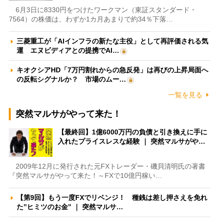
6月3日に8330円をつけたワークマン（東証スタンダード・
7564）の株価は、わずか1カ月あまりで約34％下落…
三菱重工が「AIインフラの新たな主役」として再評価される気
運 エヌビディアとの提携でAI…
キオクシアHD「7万円割れからの急反発」は再びの上昇局面へ
の反転シグナルか？ 市場のムー…
一覧を見る
突然マルサがやって来た！
【最終回】1億6000万円の負債と引き換えに手に
入れたプライスレスな経験 ｜ 突然マルサがや…
2009年12月に発行された元FXトレーダー・磯貝清明氏の著書
『突然マルサがやって来た！～FXで10億円稼い…
【第9回】もう一度FXでリベンジ！ 種銭は差し押さえを免れ
た”ヒミツのお金” ｜ 突然マルサ…