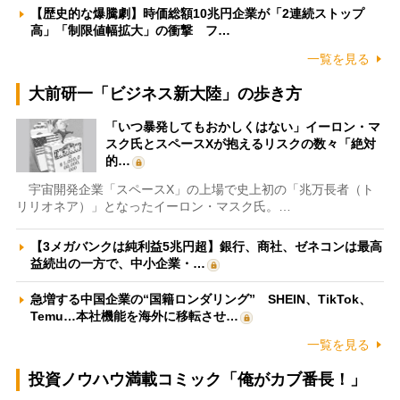
【歴史的な爆騰劇】時価総額10兆円企業が「2連続ストップ
高」「制限値幅拡大」の衝撃 フ…
一覧を見る
大前研一「ビジネス新大陸」の歩き方
「いつ暴発してもおかしくはない」イーロン・マ
スク氏とスペースXが抱えるリスクの数々「絶対
的…
宇宙開発企業「スペースX」の上場で史上初の「兆万長者（ト
リリオネア）」となったイーロン・マスク氏。…
【3メガバンクは純利益5兆円超】銀行、商社、ゼネコンは最高
益続出の一方で、中小企業・…
急増する中国企業の“国籍ロンダリング” SHEIN、TikTok、
Temu…本社機能を海外に移転させ…
一覧を見る
投資ノウハウ満載コミック「俺がカブ番長！」