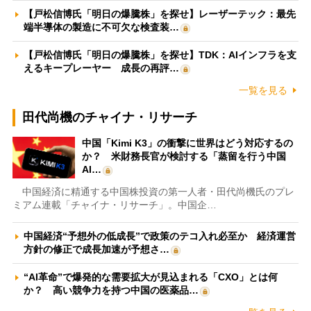
【戸松信博氏「明日の爆騰株」を探せ】レーザーテック：最先
端半導体の製造に不可欠な検査装…
【戸松信博氏「明日の爆騰株」を探せ】TDK：AIインフラを支
えるキープレーヤー 成長の再評…
一覧を見る
田代尚機のチャイナ・リサーチ
中国「Kimi K3」の衝撃に世界はどう対応するの
か？ 米財務長官が検討する「蒸留を行う中国
AI…
中国経済に精通する中国株投資の第一人者・田代尚機氏のプレ
ミアム連載「チャイナ・リサーチ」。中国企…
中国経済“予想外の低成長”で政策のテコ入れ必至か 経済運営
方針の修正で成長加速が予想さ…
“AI革命”で爆発的な需要拡大が見込まれる「CXO」とは何
か？ 高い競争力を持つ中国の医薬品…