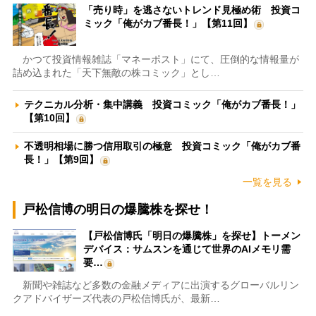
「売り時」を逃さないトレンド見極め術 投資コ
ミック「俺がカブ番長！」【第11回】
かつて投資情報雑誌「マネーポスト」にて、圧倒的な情報量が
詰め込まれた「天下無敵の株コミック」とし…
テクニカル分析・集中講義 投資コミック「俺がカブ番長！」
【第10回】
不透明相場に勝つ信用取引の極意 投資コミック「俺がカブ番
長！」【第9回】
一覧を見る
戸松信博の明日の爆騰株を探せ！
【戸松信博氏「明日の爆騰株」を探せ】トーメン
デバイス：サムスンを通じて世界のAIメモリ需
要…
新聞や雑誌など多数の金融メディアに出演するグローバルリン
クアドバイザーズ代表の戸松信博氏が、最新…