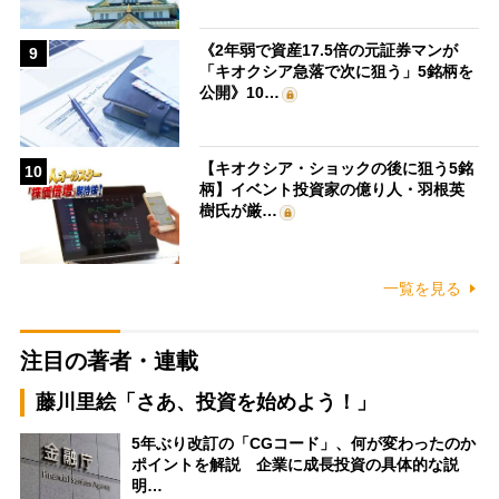
《2年弱で資産17.5倍の元証券マンが
9
「キオクシア急落で次に狙う」5銘柄を
公開》10…
【キオクシア・ショックの後に狙う5銘
10
柄】イベント投資家の億り人・羽根英
樹氏が厳…
一覧を見る
注目の著者・連載
藤川里絵「さあ、投資を始めよう！」
5年ぶり改訂の「CGコード」、何が変わったのか
ポイントを解説 企業に成長投資の具体的な説
明…