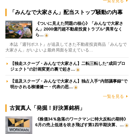
一覧を見る
「みんなで大家さん」配当ストップ騒動の内幕
《ついに見えた問題の核心》「みんなで大家さ
ん」2000億円超不動産投資トラブル“異常なく
ら…
本誌『週刊ポスト』が追及してきた不動産投資商品「みんなで
大家さん」がいよいよ最終局面を迎えている…
【独走スクープ・みんなで大家さん】二転三転した“成田プロ
ジェクト”の計画変更の裏で起き…
【追及スクープ・みんなで大家さん】独占入手“内部議事録”で
明かされる柳瀬健一・代表の思…
一覧を見る
古賀真人「発掘！好決算銘柄」
《株価34％急落のワークマンに特大反転の期待》
6月の売上低迷を吹き飛ばす第1四半期決算、…