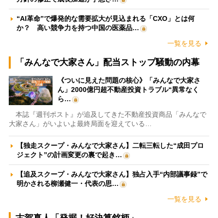
“AI革命”で爆発的な需要拡大が見込まれる「CXO」とは何
か？ 高い競争力を持つ中国の医薬品…
一覧を見る
「みんなで大家さん」配当ストップ騒動の内幕
《ついに見えた問題の核心》「みんなで大家さ
ん」2000億円超不動産投資トラブル“異常なく
ら…
本誌『週刊ポスト』が追及してきた不動産投資商品「みんなで
大家さん」がいよいよ最終局面を迎えている…
【独走スクープ・みんなで大家さん】二転三転した“成田プロ
ジェクト”の計画変更の裏で起き…
【追及スクープ・みんなで大家さん】独占入手“内部議事録”で
明かされる柳瀬健一・代表の思…
一覧を見る