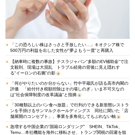
「この恐ろしい株はさっさと手放したい…」キオクシア株で
500万円の利益を出した女性が“夢よもう一度”と再購入
【納車時に複数の事故】テスラジャパン“多額のEV補助金”で注
文殺到、現場は大混乱 トラブル続発の背後に見え隠れす
る“イーロンの右腕”の影
「何がやりたいのか分からない」竹中平蔵氏が語る高市内閣の
評価 「給付付き税額控除はその場しのぎ」いま不可欠なの
は“社会保障制度の改革議論”と指摘
「30種類以上のパン食べ放題」で行列のできる新形態レストラ
ンを手掛けるサンマルクホールディングス 同社に聞いた「店
舗展開のコンセプト」、事業を多角化してもぶれない軸
急増する中国企業の“国籍ロンダリング” SHEIN、TikTok、
Temu…本社機能を海外に移転させ、トランプ関税の回避を狙