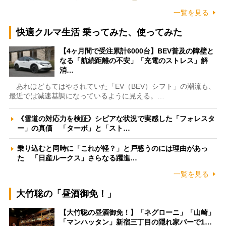
一覧を見る
快適クルマ生活 乗ってみた、使ってみた
【4ヶ月間で受注累計6000台】BEV普及の障壁と
なる「航続距離の不安」「充電のストレス」解
消…
あれほどもてはやされていた「EV（BEV）シフト」の潮流も、
最近では減速基調になっているように見える。…
《雪道の対応力を検証》シビアな状況で実感した「フォレスタ
ー」の真価 「ターボ」と「スト…
乗り込むと同時に「これが軽？」と戸惑うのには理由があっ
た 「日産ルークス」さらなる躍進…
一覧を見る
大竹聡の「昼酒御免！」
【大竹聡の昼酒御免！】「ネグローニ」「山崎」
「マンハッタン」新宿三丁目の隠れ家バーで1…