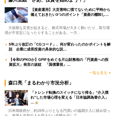
藤川里絵「さあ、投資を始めよう！」
【資産運用】大災害時に慌てないために平時から
備えておきたい3つのポイント「資産の棚卸し…
大規模な災害が起きると、株式市場が大きく動いたり、取引環
境が不安定になったりすることがある。一方…
5年ぶり改訂の「CGコード」、何が変わったのかポイントを解
説 企業に成長投資の具体的な説…
【令和のPKOか】GPIFをめぐる片山財務相の「円資産への投
資拡大」発言の波紋 「国債重視」…
一覧を見る
森口亮「まるわかり市況分析」
「トレンド転換のスイッチになり得る」“介入慣
れ”した市場心理を変える「日米協調為替介入」
…
日米両政府が、約28年ぶりとなる円買いの協調介入に踏み切っ
た。米国も追加介入を辞さない姿勢を示して…