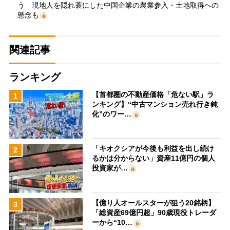
う 現地人を隠れ蓑にした中国企業の農業参入・土地取得への
懸念も
関連記事
ランキング
【首都圏の不動産価格「危ない駅」ラ
1
ンキング】“中古マンション売れ行き鈍
化”のワー…
「キオクシアが今後も利益を出し続け
2
るかは分からない」資産11億円の個人
投資家が…
【億り人オールスターが狙う20銘柄】
3
「総資産69億円超」90歳現役トレーダ
ーから“10…