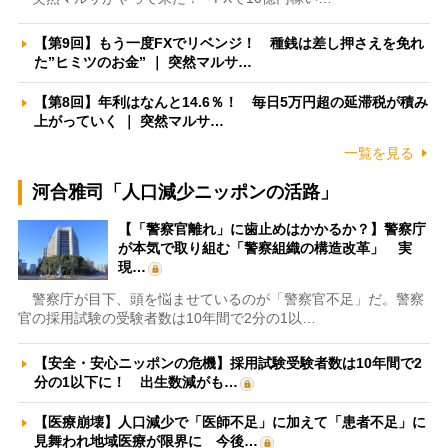
【第9回】もう一度FXでリベンジ！ 種銭は差し押さえを免れ
た”ヒミツのお金” ｜ 突然マルサ…
【第8回】年利はなんと14.6％！ 毎日5万円超の延滞税が積み
上がっていく ｜ 突然マルサ…
一覧を見る
河合雅司「人口減少ニッポンの活路」
【「警察官離れ」に歯止めはかかるか？】警察庁
が本気で取り組む「警察組織の構造改革」 実
現…
警察庁が目下、頭を悩ませているのが「警察官不足」だ。警察
官の採用試験の受験者数は10年間で2分の1以…
【安全・安心ニッポンの危機】採用試験受験者数は10年間で2
分の1以下に！ 出生数減がも…
【医療崩壊】人口減少で「医師不足」に加えて「患者不足」に
見舞われ地域医療が限界に 今後…