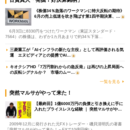
古賀真人「発掘！好決算銘柄」
《株価34％急落のワークマンに特大反転の期待》
6月の売上低迷を吹き飛ばす第1四半期決算、…
6月3日に8330円をつけたワークマン（東証スタンダード・
7564）の株価は、わずか1カ月あまりで約34％下落…
三菱重工が「AIインフラの新たな主役」として再評価される気
運 エヌビディアとの提携でAI…
キオクシアHD「7万円割れからの急反発」は再びの上昇局面へ
の反転シグナルか？ 市場のムー…
一覧を見る
突然マルサがやって来た！
【最終回】1億6000万円の負債と引き換えに手に
入れたプライスレスな経験 ｜ 突然マルサがや…
2009年12月に発行された元FXトレーダー・磯貝清明氏の著書
『突然マルサがやって来た！～FXで10億円稼い…