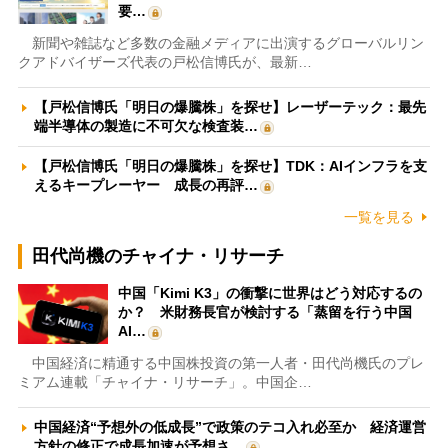
要…
新聞や雑誌など多数の金融メディアに出演するグローバルリン
クアドバイザーズ代表の戸松信博氏が、最新…
【戸松信博氏「明日の爆騰株」を探せ】レーザーテック：最先
端半導体の製造に不可欠な検査装…
【戸松信博氏「明日の爆騰株」を探せ】TDK：AIインフラを支
えるキープレーヤー 成長の再評…
一覧を見る
田代尚機のチャイナ・リサーチ
中国「Kimi K3」の衝撃に世界はどう対応するの
か？ 米財務長官が検討する「蒸留を行う中国
AI…
中国経済に精通する中国株投資の第一人者・田代尚機氏のプレ
ミアム連載「チャイナ・リサーチ」。中国企…
中国経済“予想外の低成長”で政策のテコ入れ必至か 経済運営
方針の修正で成長加速が予想さ…