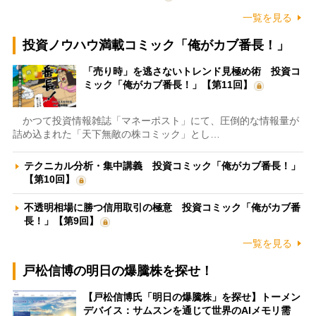
一覧を見る
投資ノウハウ満載コミック「俺がカブ番長！」
「売り時」を逃さないトレンド見極め術 投資コ
ミック「俺がカブ番長！」【第11回】
かつて投資情報雑誌「マネーポスト」にて、圧倒的な情報量が
詰め込まれた「天下無敵の株コミック」とし…
テクニカル分析・集中講義 投資コミック「俺がカブ番長！」
【第10回】
不透明相場に勝つ信用取引の極意 投資コミック「俺がカブ番
長！」【第9回】
一覧を見る
戸松信博の明日の爆騰株を探せ！
【戸松信博氏「明日の爆騰株」を探せ】トーメン
デバイス：サムスンを通じて世界のAIメモリ需