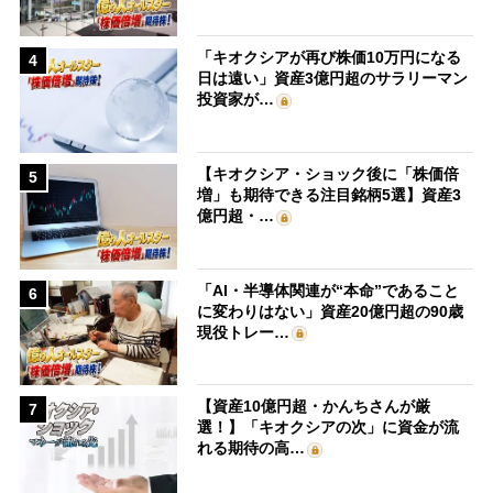
「キオクシアが再び株価10万円になる
4
日は遠い」資産3億円超のサラリーマン
投資家が…
【キオクシア・ショック後に「株価倍
5
増」も期待できる注目銘柄5選】資産3
億円超・…
「AI・半導体関連が“本命”であること
6
に変わりはない」資産20億円超の90歳
現役トレー…
【資産10億円超・かんちさんが厳
7
選！】「キオクシアの次」に資金が流
れる期待の高…