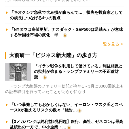
「キオクシア急落で含み損が膨らんで…」損失を投資家として
の成長につなげる4つの視点 …
「NYダウは高値更新、ナスダック・S&P500は足踏み」が意味
する米国株市場の変化 半…
一覧を見る
大前研一「ビジネス新大陸」の歩き方
「イラン戦争を利用して儲けている」利益相反と
の批判が強まるトランプファミリーの不正蓄財
疑…
トランプ大統領のファミリー信託が今年1～3月に3000回以上も
の証券取引を行っていたことが明らかになり…
「いつ暴発してもおかしくはない」イーロン・マスク氏とスペ
ースXが抱えるリスクの数々「絶対…
【3メガバンクは純利益5兆円超】銀行、商社、ゼネコンは最高
益続出の一方で、中小企業・…