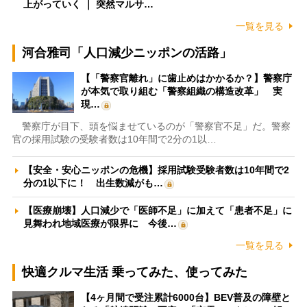
上がっていく ｜ 突然マルサ…
一覧を見る
河合雅司「人口減少ニッポンの活路」
【「警察官離れ」に歯止めはかかるか？】警察庁
が本気で取り組む「警察組織の構造改革」 実
現…
警察庁が目下、頭を悩ませているのが「警察官不足」だ。警察
官の採用試験の受験者数は10年間で2分の1以…
【安全・安心ニッポンの危機】採用試験受験者数は10年間で2
分の1以下に！ 出生数減がも…
【医療崩壊】人口減少で「医師不足」に加えて「患者不足」に
見舞われ地域医療が限界に 今後…
一覧を見る
快適クルマ生活 乗ってみた、使ってみた
【4ヶ月間で受注累計6000台】BEV普及の障壁と