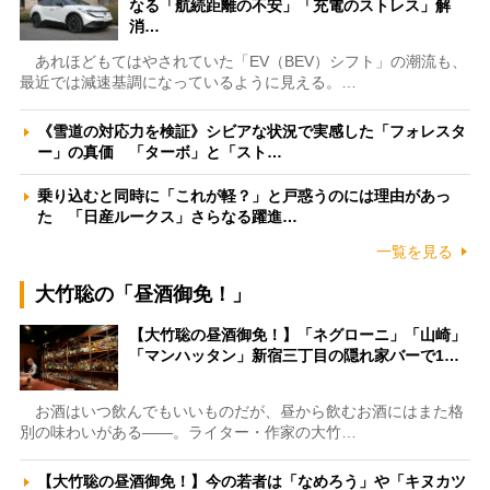
なる「航続距離の不安」「充電のストレス」解
消…
あれほどもてはやされていた「EV（BEV）シフト」の潮流も、
最近では減速基調になっているように見える。…
《雪道の対応力を検証》シビアな状況で実感した「フォレスタ
ー」の真価 「ターボ」と「スト…
乗り込むと同時に「これが軽？」と戸惑うのには理由があっ
た 「日産ルークス」さらなる躍進…
一覧を見る
大竹聡の「昼酒御免！」
【大竹聡の昼酒御免！】「ネグローニ」「山崎」
「マンハッタン」新宿三丁目の隠れ家バーで1…
お酒はいつ飲んでもいいものだが、昼から飲むお酒にはまた格
別の味わいがある――。ライター・作家の大竹…
【大竹聡の昼酒御免！】今の若者は「なめろう」や「キヌカツ