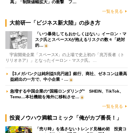
高」「制限値幅拡大」の衝撃 フ…
一覧を見る
大前研一「ビジネス新大陸」の歩き方
「いつ暴発してもおかしくはない」イーロン・マ
スク氏とスペースXが抱えるリスクの数々「絶対
的…
宇宙開発企業「スペースX」の上場で史上初の「兆万長者（ト
リリオネア）」となったイーロン・マスク氏。…
【3メガバンクは純利益5兆円超】銀行、商社、ゼネコンは最高
益続出の一方で、中小企業・…
急増する中国企業の“国籍ロンダリング” SHEIN、TikTok、
Temu…本社機能を海外に移転させ…
一覧を見る
投資ノウハウ満載コミック「俺がカブ番長！」
「売り時」を逃さないトレンド見極め術 投資コ