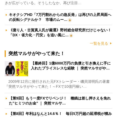
きが広がっている。そうしたなか、再び注目…
キオクシアHD「7万円割れからの急反発」は再びの上昇局面へ
の反転シグナルか？ 市場のムー…
《億り人・古賀真人氏が厳選》野村総合研究所だけじゃない！
「DX・省力化・円安」を追い風に…
一覧を見る
突然マルサがやって来た！
【最終回】1億6000万円の負債と引き換えに手に
入れたプライスレスな経験 ｜ 突然マルサがや…
2009年12月に発行された元FXトレーダー・磯貝清明氏の著書
『突然マルサがやって来た！～FXで10億円稼い…
【第9回】もう一度FXでリベンジ！ 種銭は差し押さえを免れ
た”ヒミツのお金” ｜ 突然マルサ…
【第8回】年利はなんと14.6％！ 毎日5万円超の延滞税が積み