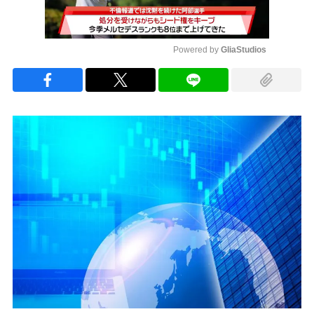
Powered by 
GliaStudios
Mute