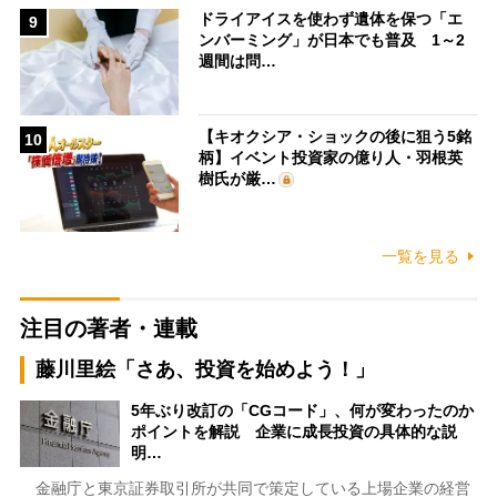
ドライアイスを使わず遺体を保つ「エ
9
ンバーミング」が日本でも普及 1～2
週間は問…
【キオクシア・ショックの後に狙う5銘
10
柄】イベント投資家の億り人・羽根英
樹氏が厳…
一覧を見る
注目の著者・連載
藤川里絵「さあ、投資を始めよう！」
5年ぶり改訂の「CGコード」、何が変わったのか
ポイントを解説 企業に成長投資の具体的な説
明…
金融庁と東京証券取引所が共同で策定している上場企業の経営