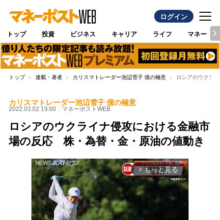
ログイン
トップ
投資
ビジネス
キャリア
ライフ
マネー
トップ
連載・著者
カリスマトレーダー池辺雪子 億の極意
ロシアのウクライ
カリスマトレーダー池辺雪子 億の極意
2022.03.02 19:00
マネーポストWEB
ロシアのウクライナ侵攻における金融市
場の反応 株・為替・金・原油の値動き
もっと見る
arrow_forward_ios