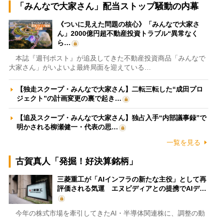
「みんなで大家さん」配当ストップ騒動の内幕
《ついに見えた問題の核心》「みんなで大家さ
ん」2000億円超不動産投資トラブル“異常なく
ら…
本誌『週刊ポスト』が追及してきた不動産投資商品「みんなで
大家さん」がいよいよ最終局面を迎えている…
【独走スクープ・みんなで大家さん】二転三転した“成田プロ
ジェクト”の計画変更の裏で起き…
【追及スクープ・みんなで大家さん】独占入手“内部議事録”で
明かされる柳瀬健一・代表の思…
一覧を見る
古賀真人「発掘！好決算銘柄」
三菱重工が「AIインフラの新たな主役」として再
評価される気運 エヌビディアとの提携でAIデ…
今年の株式市場を牽引してきたAI・半導体関連株に、調整の動