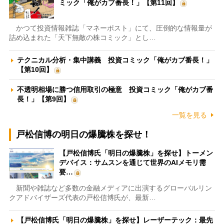
ミック「俺がカブ番長！」【第11回】
かつて投資情報雑誌「マネーポスト」にて、圧倒的な情報量が
詰め込まれた「天下無敵の株コミック」とし…
テクニカル分析・集中講義 投資コミック「俺がカブ番長！」
【第10回】
不透明相場に勝つ信用取引の極意 投資コミック「俺がカブ番
長！」【第9回】
一覧を見る
戸松信博の明日の爆騰株を探せ！
【戸松信博氏「明日の爆騰株」を探せ】トーメン
デバイス：サムスンを通じて世界のAIメモリ需
要…
新聞や雑誌など多数の金融メディアに出演するグローバルリン
クアドバイザーズ代表の戸松信博氏が、最新…
【戸松信博氏「明日の爆騰株」を探せ】レーザーテック：最先