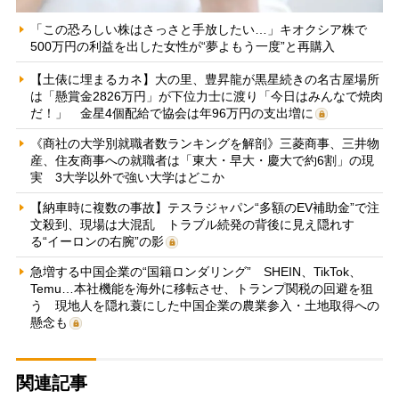
「この恐ろしい株はさっさと手放したい…」キオクシア株で
500万円の利益を出した女性が“夢よもう一度”と再購入
【土俵に埋まるカネ】大の里、豊昇龍が黒星続きの名古屋場所
は「懸賞金2826万円」が下位力士に渡り「今日はみんなで焼肉
だ！」 金星4個配給で協会は年96万円の支出増に
《商社の大学別就職者数ランキングを解剖》三菱商事、三井物
産、住友商事への就職者は「東大・早大・慶大で約6割」の現
実 3大学以外で強い大学はどこか
【納車時に複数の事故】テスラジャパン“多額のEV補助金”で注
文殺到、現場は大混乱 トラブル続発の背後に見え隠れす
る“イーロンの右腕”の影
急増する中国企業の“国籍ロンダリング” SHEIN、TikTok、
Temu…本社機能を海外に移転させ、トランプ関税の回避を狙
う 現地人を隠れ蓑にした中国企業の農業参入・土地取得への
懸念も
関連記事