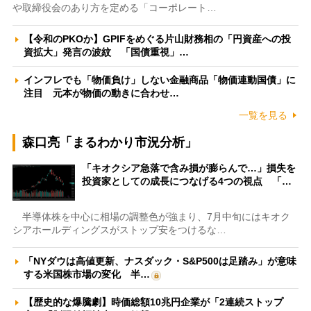
や取締役会のあり方を定める「コーポレート…
【令和のPKOか】GPIFをめぐる片山財務相の「円資産への投
資拡大」発言の波紋 「国債重視」…
インフレでも「物価負け」しない金融商品「物価連動国債」に
注目 元本が物価の動きに合わせ…
一覧を見る
森口亮「まるわかり市況分析」
「キオクシア急落で含み損が膨らんで…」損失を
投資家としての成長につなげる4つの視点 「…
半導体株を中心に相場の調整色が強まり、7月中旬にはキオク
シアホールディングスがストップ安をつけるな…
「NYダウは高値更新、ナスダック・S&P500は足踏み」が意味
する米国株市場の変化 半…
【歴史的な爆騰劇】時価総額10兆円企業が「2連続ストップ