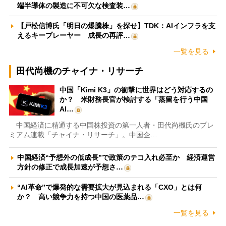
端半導体の製造に不可欠な検査装…
【戸松信博氏「明日の爆騰株」を探せ】TDK：AIインフラを支
えるキープレーヤー 成長の再評…
一覧を見る
田代尚機のチャイナ・リサーチ
中国「Kimi K3」の衝撃に世界はどう対応するの
か？ 米財務長官が検討する「蒸留を行う中国
AI…
中国経済に精通する中国株投資の第一人者・田代尚機氏のプレ
ミアム連載「チャイナ・リサーチ」。中国企…
中国経済“予想外の低成長”で政策のテコ入れ必至か 経済運営
方針の修正で成長加速が予想さ…
“AI革命”で爆発的な需要拡大が見込まれる「CXO」とは何
か？ 高い競争力を持つ中国の医薬品…
一覧を見る