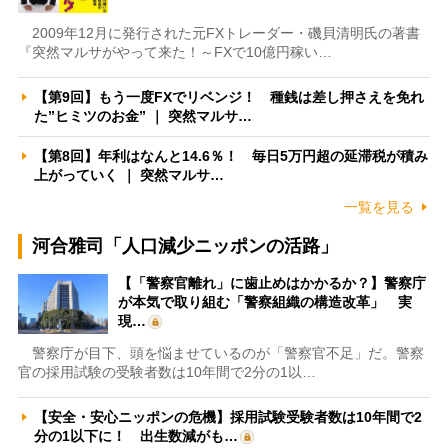
2009年12月に発行された元FXトレーダー・磯貝清明氏の著書
『突然マルサがやって来た！～FXで10億円稼い…
【第9回】もう一度FXでリベンジ！ 種銭は差し押さえを免れ
た”ヒミツのお金” ｜ 突然マルサ…
【第8回】年利はなんと14.6％！ 毎日5万円超の延滞税が積み
上がっていく ｜ 突然マルサ…
一覧を見る
河合雅司「人口減少ニッポンの活路」
【「警察官離れ」に歯止めはかかるか？】警察庁
が本気で取り組む「警察組織の構造改革」 実
現…
警察庁が目下、頭を悩ませているのが「警察官不足」だ。警察
官の採用試験の受験者数は10年間で2分の1以…
【安全・安心ニッポンの危機】採用試験受験者数は10年間で2
分の1以下に！ 出生数減がも…