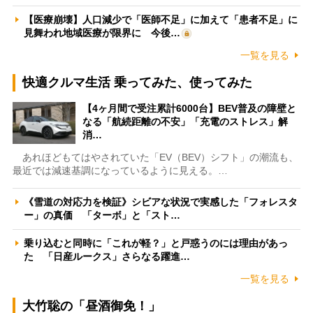
【医療崩壊】人口減少で「医師不足」に加えて「患者不足」に
見舞われ地域医療が限界に 今後…
一覧を見る
快適クルマ生活 乗ってみた、使ってみた
【4ヶ月間で受注累計6000台】BEV普及の障壁と
なる「航続距離の不安」「充電のストレス」解
消…
あれほどもてはやされていた「EV（BEV）シフト」の潮流も、
最近では減速基調になっているように見える。…
《雪道の対応力を検証》シビアな状況で実感した「フォレスタ
ー」の真価 「ターボ」と「スト…
乗り込むと同時に「これが軽？」と戸惑うのには理由があっ
た 「日産ルークス」さらなる躍進…
一覧を見る
大竹聡の「昼酒御免！」