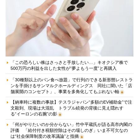
「この恐ろしい株はさっさと手放したい…」キオクシア株で
500万円の利益を出した女性が“夢よもう一度”と再購入
「30種類以上のパン食べ放題」で行列のできる新形態レストラ
ンを手掛けるサンマルクホールディングス 同社に聞いた「店
舗展開のコンセプト」、事業を多角化してもぶれない軸
【納車時に複数の事故】テスラジャパン“多額のEV補助金”で注
文殺到、現場は大混乱 トラブル続発の背後に見え隠れす
る“イーロンの右腕”の影
「何がやりたいのか分からない」竹中平蔵氏が語る高市内閣の
評価 「給付付き税額控除はその場しのぎ」いま不可欠なの
は“社会保障制度の改革議論”と指摘