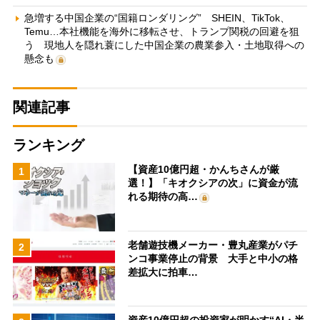
急増する中国企業の“国籍ロンダリング” SHEIN、TikTok、
Temu…本社機能を海外に移転させ、トランプ関税の回避を狙
う 現地人を隠れ蓑にした中国企業の農業参入・土地取得への
懸念も
関連記事
ランキング
【資産10億円超・かんちさんが厳
1
選！】「キオクシアの次」に資金が流
れる期待の高…
老舗遊技機メーカー・豊丸産業がパチ
2
ンコ事業停止の背景 大手と中小の格
差拡大に拍車…