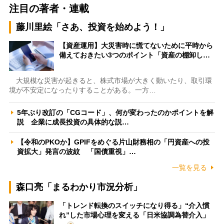
注目の著者・連載
藤川里絵「さあ、投資を始めよう！」
【資産運用】大災害時に慌てないために平時から
備えておきたい3つのポイント「資産の棚卸し…
大規模な災害が起きると、株式市場が大きく動いたり、取引環
境が不安定になったりすることがある。一方…
5年ぶり改訂の「CGコード」、何が変わったのかポイントを解
説 企業に成長投資の具体的な説…
【令和のPKOか】GPIFをめぐる片山財務相の「円資産への投
資拡大」発言の波紋 「国債重視」…
一覧を見る
森口亮「まるわかり市況分析」
「トレンド転換のスイッチになり得る」“介入慣
れ”した市場心理を変える「日米協調為替介入」