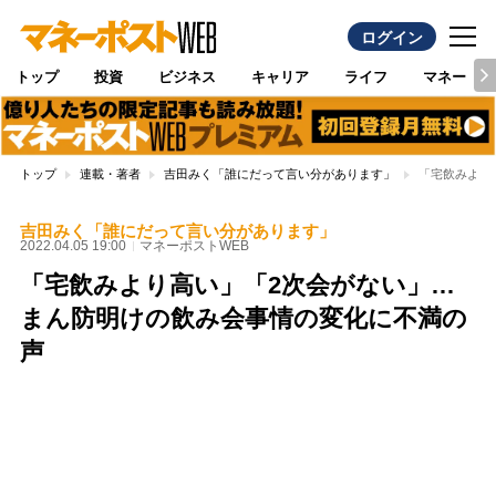
ログイン
トップ
投資
ビジネス
キャリア
ライフ
マネー
トップ
連載・著者
吉田みく「誰にだって言い分があります」
「宅飲みより
吉田みく「誰にだって言い分があります」
2022.04.05 19:00
マネーポストWEB
「宅飲みより高い」「2次会がない」…
まん防明けの飲み会事情の変化に不満の
声
Loaded
:
100.00%
/
Unmute