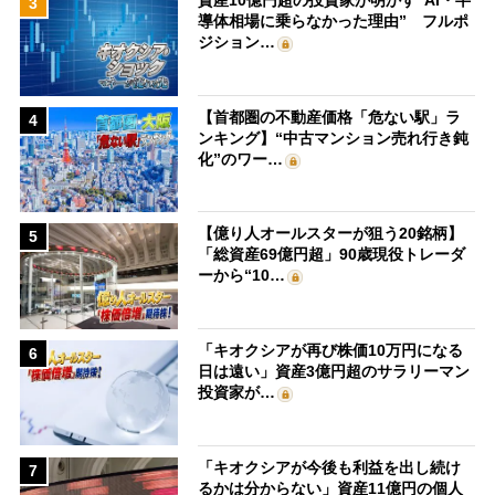
資産10億円超の投資家が明かす“AI・半
3
導体相場に乗らなかった理由” フルポ
ジション…
【首都圏の不動産価格「危ない駅」ラ
4
ンキング】“中古マンション売れ行き鈍
化”のワー…
【億り人オールスターが狙う20銘柄】
5
「総資産69億円超」90歳現役トレーダ
ーから“10…
「キオクシアが再び株価10万円になる
6
日は遠い」資産3億円超のサラリーマン
投資家が…
「キオクシアが今後も利益を出し続け
7
るかは分からない」資産11億円の個人