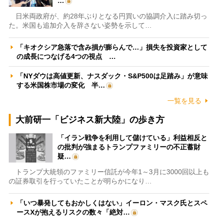
…
日米両政府が、約28年ぶりとなる円買いの協調介入に踏み切っ
た。米国も追加介入を辞さない姿勢を示して…
「キオクシア急落で含み損が膨らんで…」損失を投資家として
の成長につなげる4つの視点 …
「NYダウは高値更新、ナスダック・S&P500は足踏み」が意味
する米国株市場の変化 半…
一覧を見る
大前研一「ビジネス新大陸」の歩き方
「イラン戦争を利用して儲けている」利益相反と
の批判が強まるトランプファミリーの不正蓄財
疑…
トランプ大統領のファミリー信託が今年1～3月に3000回以上も
の証券取引を行っていたことが明らかになり…
「いつ暴発してもおかしくはない」イーロン・マスク氏とスペ
ースXが抱えるリスクの数々「絶対…