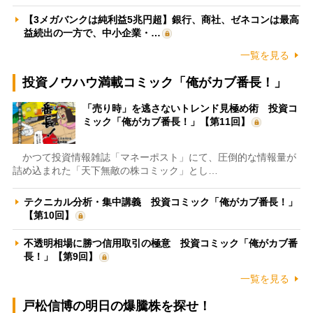
【3メガバンクは純利益5兆円超】銀行、商社、ゼネコンは最高
益続出の一方で、中小企業・…
一覧を見る
投資ノウハウ満載コミック「俺がカブ番長！」
「売り時」を逃さないトレンド見極め術 投資コ
ミック「俺がカブ番長！」【第11回】
かつて投資情報雑誌「マネーポスト」にて、圧倒的な情報量が
詰め込まれた「天下無敵の株コミック」とし…
テクニカル分析・集中講義 投資コミック「俺がカブ番長！」
【第10回】
不透明相場に勝つ信用取引の極意 投資コミック「俺がカブ番
長！」【第9回】
一覧を見る
戸松信博の明日の爆騰株を探せ！