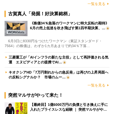
一覧を見る
古賀真人「発掘！好決算銘柄」
《株価34％急落のワークマンに特大反転の期待》
6月の売上低迷を吹き飛ばす第1四半期決算、…
6月3日に8330円をつけたワークマン（東証スタンダード・
7564）の株価は、わずか1カ月あまりで約34％下落…
三菱重工が「AIインフラの新たな主役」として再評価される気
運 エヌビディアとの提携でAI…
キオクシアHD「7万円割れからの急反発」は再びの上昇局面へ
の反転シグナルか？ 市場のムー…
一覧を見る
突然マルサがやって来た！
【最終回】1億6000万円の負債と引き換えに手に
入れたプライスレスな経験 ｜ 突然マルサがや…