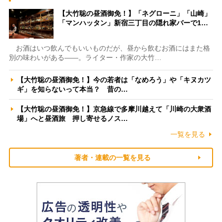
【大竹聡の昼酒御免！】「ネグローニ」「山崎」
「マンハッタン」新宿三丁目の隠れ家バーで1…
お酒はいつ飲んでもいいものだが、昼から飲むお酒にはまた格
別の味わいがある――。ライター・作家の大竹…
【大竹聡の昼酒御免！】今の若者は「なめろう」や「キヌカツ
ギ」を知らないって本当？ 昔の…
【大竹聡の昼酒御免！】京急線で多摩川越えて「川崎の大衆酒
場」へと昼酒旅 押し寄せるノス…
一覧を見る
著者・連載の一覧を見る