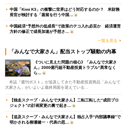
中国「Kimi K3」の衝撃に世界はどう対応するのか？ 米財務
長官が検討する「蒸留を行う中国…
中国経済“予想外の低成長”で政策のテコ入れ必至か 経済運営
方針の修正で成長加速が予想さ…
一覧を見る
「みんなで大家さん」配当ストップ騒動の内幕
《ついに見えた問題の核心》「みんなで大家さ
ん」2000億円超不動産投資トラブル“異常なく
ら…
本誌『週刊ポスト』が追及してきた不動産投資商品「みんなで
大家さん」がいよいよ最終局面を迎えている…
【独走スクープ・みんなで大家さん】二転三転した“成田プロ
ジェクト”の計画変更の裏で起き…
【追及スクープ・みんなで大家さん】独占入手“内部議事録”で
明かされる柳瀬健一・代表の思…