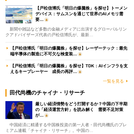
【戸松信博氏「明日の爆騰株」を探せ】トーメン
デバイス：サムスンを通じて世界のAIメモリ需
要…
新聞や雑誌など多数の金融メディアに出演するグローバルリン
クアドバイザーズ代表の戸松信博氏が、最新…
【戸松信博氏「明日の爆騰株」を探せ】レーザーテック：最先
端半導体の製造に不可欠な検査装…
【戸松信博氏「明日の爆騰株」を探せ】TDK：AIインフラを支
えるキープレーヤー 成長の再評…
一覧を見る
田代尚機のチャイナ・リサーチ
厳しい経済情勢をどう打開するか？中国の下半期
の「経済運営方針」を読み解く 需要不足対策
が…
中国経済に精通する中国株投資の第一人者・田代尚機氏のプレ
ミアム連載「チャイナ・リサーチ」。中国の…