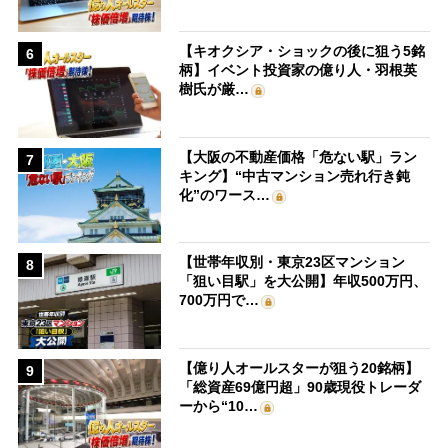
【キオクシア・ショックの後に狙う5銘
6
柄】イベント投資家の億り人・羽根英
樹氏が厳…
【大阪の不動産価格「危ない駅」ラン
7
キング】“中古マンション売れ行き鈍
化”のワース…
【世帯年収別・東京23区マンション
8
「狙い目駅」を大公開】年収500万円、
700万円で…
【億り人オールスターが狙う20銘柄】
9
「総資産69億円超」90歳現役トレーダ
ーから“10…