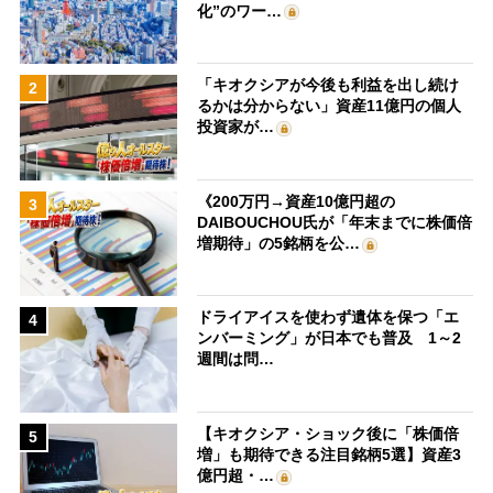
化”のワー…
「キオクシアが今後も利益を出し続け
2
るかは分からない」資産11億円の個人
投資家が…
《200万円→資産10億円超の
3
DAIBOUCHOU氏が「年末までに株価倍
増期待」の5銘柄を公…
ドライアイスを使わず遺体を保つ「エ
4
ンバーミング」が日本でも普及 1～2
週間は問…
【キオクシア・ショック後に「株価倍
5
増」も期待できる注目銘柄5選】資産3
億円超・…