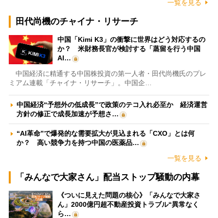
一覧を見る
田代尚機のチャイナ・リサーチ
中国「Kimi K3」の衝撃に世界はどう対応するの
か？ 米財務長官が検討する「蒸留を行う中国
AI…
中国経済に精通する中国株投資の第一人者・田代尚機氏のプレ
ミアム連載「チャイナ・リサーチ」。中国企…
中国経済“予想外の低成長”で政策のテコ入れ必至か 経済運営
方針の修正で成長加速が予想さ…
“AI革命”で爆発的な需要拡大が見込まれる「CXO」とは何
か？ 高い競争力を持つ中国の医薬品…
一覧を見る
「みんなで大家さん」配当ストップ騒動の内幕
《ついに見えた問題の核心》「みんなで大家さ
ん」2000億円超不動産投資トラブル“異常なく
ら…