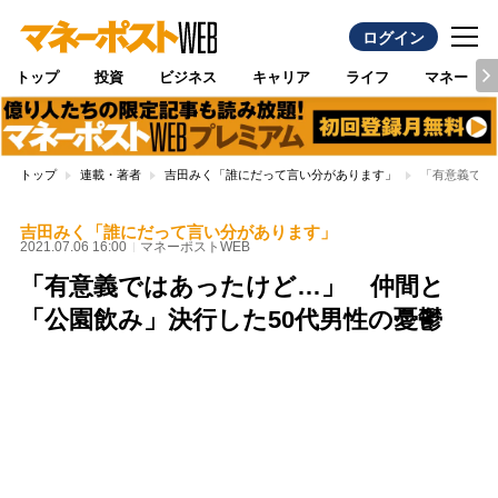
ログイン
トップ
投資
ビジネス
キャリア
ライフ
マネー
トップ
連載・著者
吉田みく「誰にだって言い分があります」
「有意義では
吉田みく「誰にだって言い分があります」
2021.07.06 16:00
マネーポストWEB
「有意義ではあったけど…」 仲間と
「公園飲み」決行した50代男性の憂鬱
Loaded
:
100.00%
/
Unmute