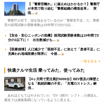
【「警察官離れ」に歯止めはかかるか？】警察庁
が本気で取り組む「警察組織の構造改革」 実
現…
警察庁が目下、頭を悩ませているのが「警察官不足」だ。警察
官の採用試験の受験者数は10年間で2分の1以…
【安全・安心ニッポンの危機】採用試験受験者数は10年間で2
分の1以下に！ 出生数減がも…
【医療崩壊】人口減少で「医師不足」に加えて「患者不足」に
見舞われ地域医療が限界に 今後…
一覧を見る
快適クルマ生活 乗ってみた、使ってみた
【4ヶ月間で受注累計6000台】BEV普及の障壁と
なる「航続距離の不安」「充電のストレス」解
消…
あれほどもてはやされていた「EV（BEV）シフト」の潮流も、
最近では減速基調になっているように見える。…