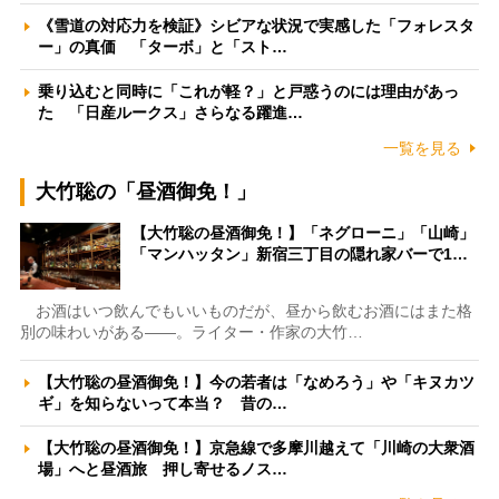
《雪道の対応力を検証》シビアな状況で実感した「フォレスタ
ー」の真価 「ターボ」と「スト…
乗り込むと同時に「これが軽？」と戸惑うのには理由があっ
た 「日産ルークス」さらなる躍進…
一覧を見る
大竹聡の「昼酒御免！」
【大竹聡の昼酒御免！】「ネグローニ」「山崎」
「マンハッタン」新宿三丁目の隠れ家バーで1…
お酒はいつ飲んでもいいものだが、昼から飲むお酒にはまた格
別の味わいがある――。ライター・作家の大竹…
【大竹聡の昼酒御免！】今の若者は「なめろう」や「キヌカツ
ギ」を知らないって本当？ 昔の…
【大竹聡の昼酒御免！】京急線で多摩川越えて「川崎の大衆酒
場」へと昼酒旅 押し寄せるノス…