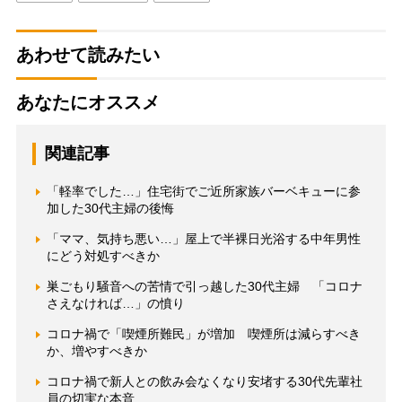
あわせて読みたい
あなたにオススメ
関連記事
「軽率でした…」住宅街でご近所家族バーベキューに参
加した30代主婦の後悔
「ママ、気持ち悪い…」屋上で半裸日光浴する中年男性
にどう対処すべきか
巣ごもり騒音への苦情で引っ越した30代主婦 「コロナ
さえなければ…」の憤り
コロナ禍で「喫煙所難民」が増加 喫煙所は減らすべき
か、増やすべきか
コロナ禍で新人との飲み会なくなり安堵する30代先輩社
員の切実な本音