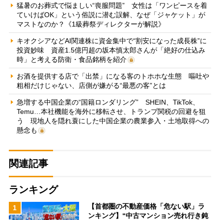
猛暑のお葬式で悩ましい“喪服問題” 女性は「ワンピースを着
ていけばOK」という俗説に潜む誤解、なぜ「ジャケット」が
マストなのか？《1級葬祭ディレクターが解説》
キオクシアなどAI関連株に資金集中で“割安になった成長株”に
投資妙味 資産1.5億円超の坂本慎太郎さんが「絶好の仕込み
時」と考える防衛・食品銘柄を紹介
お酒を提供する店で「出禁」になる客のトホホな生態 嘔吐や
粗相だけじゃない、店側が嫌がる“最悪の客”とは
急増する中国企業の“国籍ロンダリング” SHEIN、TikTok、
Temu…本社機能を海外に移転させ、トランプ関税の回避を狙
う 現地人を隠れ蓑にした中国企業の農業参入・土地取得への
懸念も
関連記事
ランキング
【首都圏の不動産価格「危ない駅」ラ
1
ンキング】“中古マンション売れ行き鈍