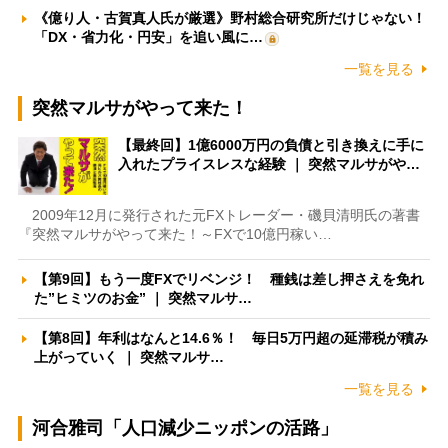
《億り人・古賀真人氏が厳選》野村総合研究所だけじゃない！
「DX・省力化・円安」を追い風に…
一覧を見る
突然マルサがやって来た！
【最終回】1億6000万円の負債と引き換えに手に
入れたプライスレスな経験 ｜ 突然マルサがや…
2009年12月に発行された元FXトレーダー・磯貝清明氏の著書
『突然マルサがやって来た！～FXで10億円稼い…
【第9回】もう一度FXでリベンジ！ 種銭は差し押さえを免れ
た”ヒミツのお金” ｜ 突然マルサ…
【第8回】年利はなんと14.6％！ 毎日5万円超の延滞税が積み
上がっていく ｜ 突然マルサ…
一覧を見る
河合雅司「人口減少ニッポンの活路」