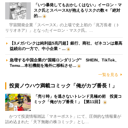
「いつ暴発してもおかしくはない」イーロン・マ
スク氏とスペースXが抱えるリスクの数々「絶対
的…
宇宙開発企業「スペースX」の上場で史上初の「兆万長者（ト
リリオネア）」となったイーロン・マスク氏。…
【3メガバンクは純利益5兆円超】銀行、商社、ゼネコンは最高
益続出の一方で、中小企業・…
急増する中国企業の“国籍ロンダリング” SHEIN、TikTok、
Temu…本社機能を海外に移転させ…
一覧を見る
投資ノウハウ満載コミック「俺がカブ番長！」
「売り時」を逃さないトレンド見極め術 投資コ
ミック「俺がカブ番長！」【第11回】
かつて投資情報雑誌「マネーポスト」にて、圧倒的な情報量が
詰め込まれた「天下無敵の株コミック」とし…