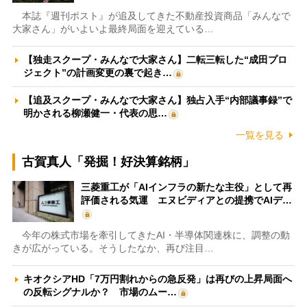
本誌『週刊ポスト』が追及してきた不動産投資商品「みんなで
大家さん」がいよいよ最終局面を迎えている…
【独走スクープ・みんなで大家さん】二転三転した“成田プロ
ジェクト”の計画変更の裏で起き…
【追及スクープ・みんなで大家さん】独占入手“内部議事録”で
明かされる柳瀬健一・代表の思…
一覧を見る
古賀真人「発掘！好決算銘柄」
三菱重工が「AIインフラの新たな主役」として再
評価される気運 エヌビディアとの提携でAIデ…
今年の株式市場を牽引してきたAI・半導体関連株に、調整の動
きが広がっている。そうしたなか、再び注目…
キオクシアHD「7万円割れからの急反発」は再びの上昇局面へ
の反転シグナルか？ 市場のムー…