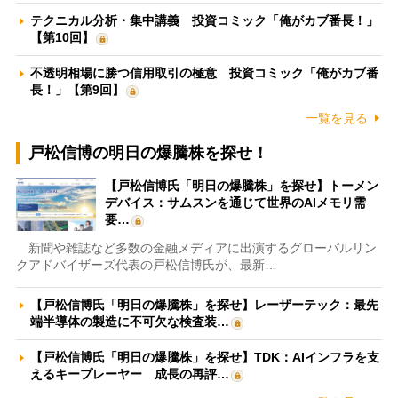
テクニカル分析・集中講義 投資コミック「俺がカブ番長！」
【第10回】
不透明相場に勝つ信用取引の極意 投資コミック「俺がカブ番
長！」【第9回】
一覧を見る
戸松信博の明日の爆騰株を探せ！
【戸松信博氏「明日の爆騰株」を探せ】トーメン
デバイス：サムスンを通じて世界のAIメモリ需
要…
新聞や雑誌など多数の金融メディアに出演するグローバルリン
クアドバイザーズ代表の戸松信博氏が、最新…
【戸松信博氏「明日の爆騰株」を探せ】レーザーテック：最先
端半導体の製造に不可欠な検査装…
【戸松信博氏「明日の爆騰株」を探せ】TDK：AIインフラを支
えるキープレーヤー 成長の再評…