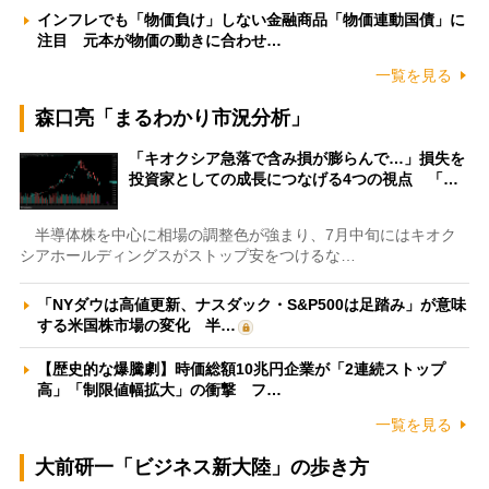
インフレでも「物価負け」しない金融商品「物価連動国債」に
注目 元本が物価の動きに合わせ…
一覧を見る
森口亮「まるわかり市況分析」
「キオクシア急落で含み損が膨らんで…」損失を
投資家としての成長につなげる4つの視点 「…
半導体株を中心に相場の調整色が強まり、7月中旬にはキオク
シアホールディングスがストップ安をつけるな…
「NYダウは高値更新、ナスダック・S&P500は足踏み」が意味
する米国株市場の変化 半…
【歴史的な爆騰劇】時価総額10兆円企業が「2連続ストップ
高」「制限値幅拡大」の衝撃 フ…
一覧を見る
大前研一「ビジネス新大陸」の歩き方