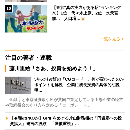
【東京“真の実力がある駅”ランキング
10
70】1位・代々木上原、2位・水天宮
前… 人口増…
一覧を見る
注目の著者・連載
藤川里絵「さあ、投資を始めよう！」
5年ぶり改訂の「CGコード」、何が変わったのか
ポイントを解説 企業に成長投資の具体的な説
明…
金融庁と東京証券取引所が共同で策定している上場企業の経営
や取締役会のあり方を定める「コーポレート…
【令和のPKOか】GPIFをめぐる片山財務相の「円資産への投
資拡大」発言の波紋 「国債重視」…