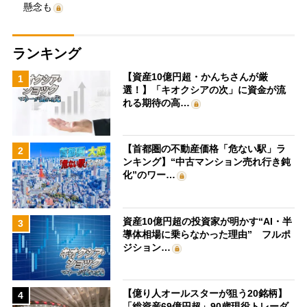
懸念も
ランキング
【資産10億円超・かんちさんが厳
1
選！】「キオクシアの次」に資金が流
れる期待の高…
【首都圏の不動産価格「危ない駅」ラ
2
ンキング】“中古マンション売れ行き鈍
化”のワー…
資産10億円超の投資家が明かす“AI・半
3
導体相場に乗らなかった理由” フルポ
ジション…
【億り人オールスターが狙う20銘柄】
4
「総資産69億円超」90歳現役トレーダ