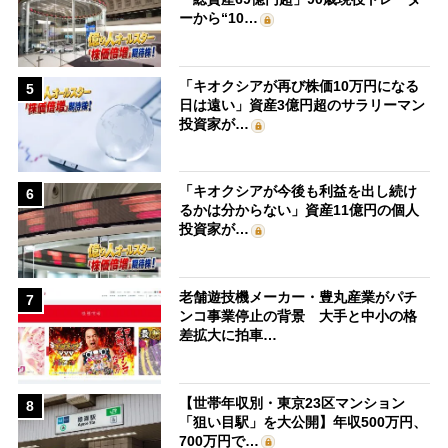
ーから“10…
「キオクシアが再び株価10万円になる
5
日は遠い」資産3億円超のサラリーマン
投資家が…
「キオクシアが今後も利益を出し続け
6
るかは分からない」資産11億円の個人
投資家が…
老舗遊技機メーカー・豊丸産業がパチ
7
ンコ事業停止の背景 大手と中小の格
差拡大に拍車…
【世帯年収別・東京23区マンション
8
「狙い目駅」を大公開】年収500万円、
700万円で…