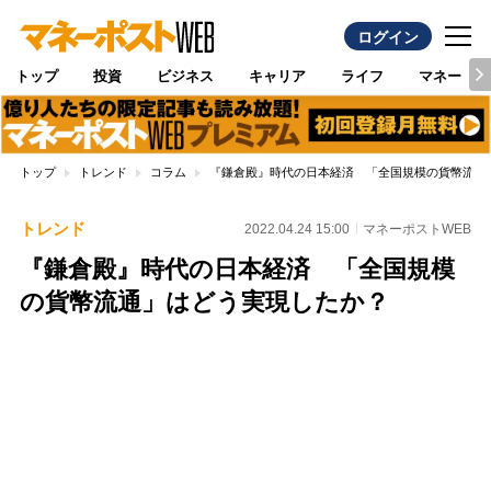
ログイン
トップ
投資
ビジネス
キャリア
ライフ
マネー
トップ
トレンド
コラム
『鎌倉殿』時代の日本経済 「全国規模の貨幣流通
トレンド
2022.04.24 15:00
マネーポストWEB
『鎌倉殿』時代の日本経済 「全国規模
の貨幣流通」はどう実現したか？
Loaded
:
100.00%
/
Unmute