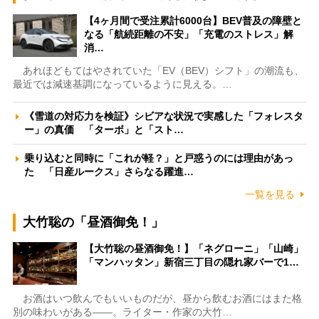
【4ヶ月間で受注累計6000台】BEV普及の障壁と
なる「航続距離の不安」「充電のストレス」解
消…
あれほどもてはやされていた「EV（BEV）シフト」の潮流も、
最近では減速基調になっているように見える。…
《雪道の対応力を検証》シビアな状況で実感した「フォレスタ
ー」の真価 「ターボ」と「スト…
乗り込むと同時に「これが軽？」と戸惑うのには理由があっ
た 「日産ルークス」さらなる躍進…
一覧を見る
大竹聡の「昼酒御免！」
【大竹聡の昼酒御免！】「ネグローニ」「山崎」
「マンハッタン」新宿三丁目の隠れ家バーで1…
お酒はいつ飲んでもいいものだが、昼から飲むお酒にはまた格
別の味わいがある――。ライター・作家の大竹…