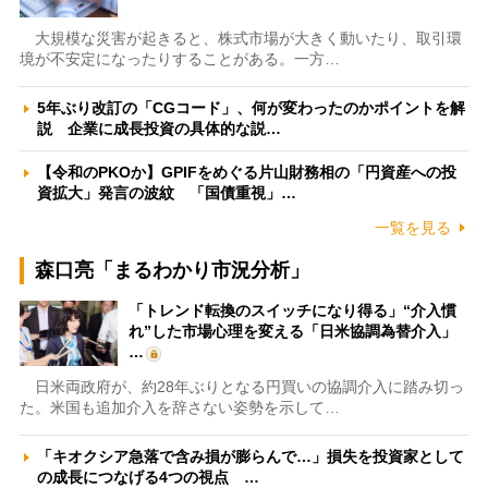
大規模な災害が起きると、株式市場が大きく動いたり、取引環
境が不安定になったりすることがある。一方…
5年ぶり改訂の「CGコード」、何が変わったのかポイントを解
説 企業に成長投資の具体的な説…
【令和のPKOか】GPIFをめぐる片山財務相の「円資産への投
資拡大」発言の波紋 「国債重視」…
一覧を見る
森口亮「まるわかり市況分析」
「トレンド転換のスイッチになり得る」“介入慣
れ”した市場心理を変える「日米協調為替介入」
…
日米両政府が、約28年ぶりとなる円買いの協調介入に踏み切っ
た。米国も追加介入を辞さない姿勢を示して…
「キオクシア急落で含み損が膨らんで…」損失を投資家として
の成長につなげる4つの視点 …