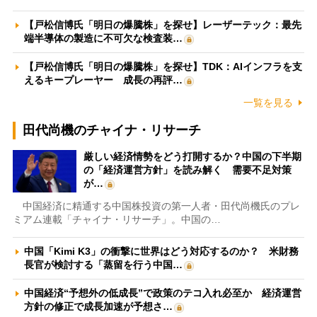
【戸松信博氏「明日の爆騰株」を探せ】レーザーテック：最先
端半導体の製造に不可欠な検査装…
【戸松信博氏「明日の爆騰株」を探せ】TDK：AIインフラを支
えるキープレーヤー 成長の再評…
一覧を見る
田代尚機のチャイナ・リサーチ
厳しい経済情勢をどう打開するか？中国の下半期
の「経済運営方針」を読み解く 需要不足対策
が…
中国経済に精通する中国株投資の第一人者・田代尚機氏のプレ
ミアム連載「チャイナ・リサーチ」。中国の…
中国「Kimi K3」の衝撃に世界はどう対応するのか？ 米財務
長官が検討する「蒸留を行う中国…
中国経済“予想外の低成長”で政策のテコ入れ必至か 経済運営
方針の修正で成長加速が予想さ…