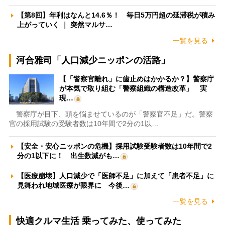
【第8回】年利はなんと14.6％！ 毎日5万円超の延滞税が積み
上がっていく ｜ 突然マルサ…
一覧を見る
河合雅司「人口減少ニッポンの活路」
【「警察官離れ」に歯止めはかかるか？】警察庁
が本気で取り組む「警察組織の構造改革」 実
現…
警察庁が目下、頭を悩ませているのが「警察官不足」だ。警察
官の採用試験の受験者数は10年間で2分の1以…
【安全・安心ニッポンの危機】採用試験受験者数は10年間で2
分の1以下に！ 出生数減がも…
【医療崩壊】人口減少で「医師不足」に加えて「患者不足」に
見舞われ地域医療が限界に 今後…
一覧を見る
快適クルマ生活 乗ってみた、使ってみた