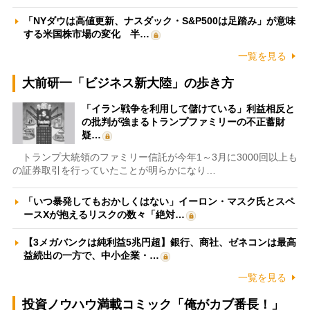
「NYダウは高値更新、ナスダック・S&P500は足踏み」が意味
する米国株市場の変化 半…
一覧を見る
大前研一「ビジネス新大陸」の歩き方
「イラン戦争を利用して儲けている」利益相反と
の批判が強まるトランプファミリーの不正蓄財
疑…
トランプ大統領のファミリー信託が今年1～3月に3000回以上も
の証券取引を行っていたことが明らかになり…
「いつ暴発してもおかしくはない」イーロン・マスク氏とスペ
ースXが抱えるリスクの数々「絶対…
【3メガバンクは純利益5兆円超】銀行、商社、ゼネコンは最高
益続出の一方で、中小企業・…
一覧を見る
投資ノウハウ満載コミック「俺がカブ番長！」