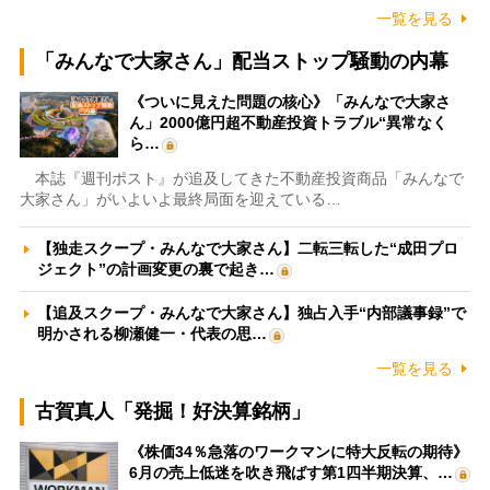
一覧を見る
「みんなで大家さん」配当ストップ騒動の内幕
《ついに見えた問題の核心》「みんなで大家さ
ん」2000億円超不動産投資トラブル“異常なく
ら…
本誌『週刊ポスト』が追及してきた不動産投資商品「みんなで
大家さん」がいよいよ最終局面を迎えている…
【独走スクープ・みんなで大家さん】二転三転した“成田プロ
ジェクト”の計画変更の裏で起き…
【追及スクープ・みんなで大家さん】独占入手“内部議事録”で
明かされる柳瀬健一・代表の思…
一覧を見る
古賀真人「発掘！好決算銘柄」
《株価34％急落のワークマンに特大反転の期待》
6月の売上低迷を吹き飛ばす第1四半期決算、…