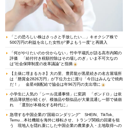
「この恐ろしい株はさっさと手放したい…」キオクシア株で
500万円の利益を出した女性が“夢よもう一度”と再購入
「何がやりたいのか分からない」竹中平蔵氏が語る高市内閣の
評価 「給付付き税額控除はその場しのぎ」いま不可欠なの
は“社会保障制度の改革議論”と指摘
【土俵に埋まるカネ】大の里、豊昇龍が黒星続きの名古屋場所
は「懸賞金2826万円」が下位力士に渡り「今日はみんなで焼肉
だ！」 金星4個配給で協会は年96万円の支出増に
小学生に人気の「シール流通事情」に変調 「ボンドロ」は依
然品薄状態が続くが、模倣品や類似品が大量流通し一部で値崩
れ 「選別が本格化する時代に」
急増する中国企業の“国籍ロンダリング” SHEIN、TikTok、
Temu…本社機能を海外に移転させ、トランプ関税の回避を狙
う 現地人を隠れ蓑にした中国企業の農業参入・土地取得への