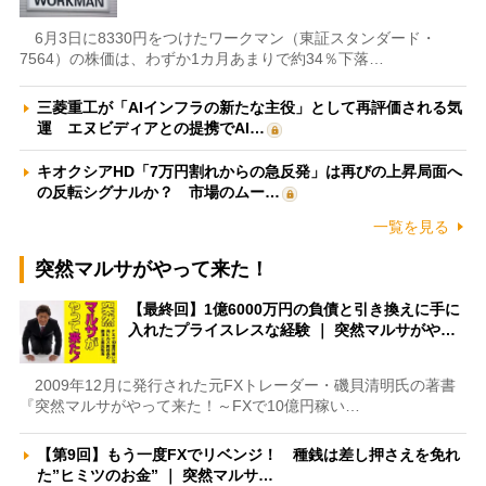
6月3日に8330円をつけたワークマン（東証スタンダード・
7564）の株価は、わずか1カ月あまりで約34％下落…
三菱重工が「AIインフラの新たな主役」として再評価される気
運 エヌビディアとの提携でAI…
キオクシアHD「7万円割れからの急反発」は再びの上昇局面へ
の反転シグナルか？ 市場のムー…
一覧を見る
突然マルサがやって来た！
【最終回】1億6000万円の負債と引き換えに手に
入れたプライスレスな経験 ｜ 突然マルサがや…
2009年12月に発行された元FXトレーダー・磯貝清明氏の著書
『突然マルサがやって来た！～FXで10億円稼い…
【第9回】もう一度FXでリベンジ！ 種銭は差し押さえを免れ
た”ヒミツのお金” ｜ 突然マルサ…