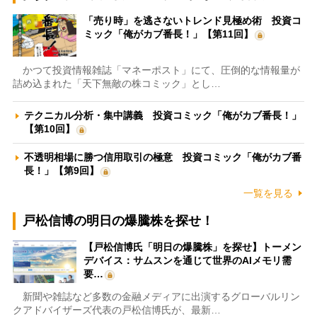
「売り時」を逃さないトレンド見極め術 投資コ
ミック「俺がカブ番長！」【第11回】
かつて投資情報雑誌「マネーポスト」にて、圧倒的な情報量が
詰め込まれた「天下無敵の株コミック」とし…
テクニカル分析・集中講義 投資コミック「俺がカブ番長！」
【第10回】
不透明相場に勝つ信用取引の極意 投資コミック「俺がカブ番
長！」【第9回】
一覧を見る
戸松信博の明日の爆騰株を探せ！
【戸松信博氏「明日の爆騰株」を探せ】トーメン
デバイス：サムスンを通じて世界のAIメモリ需
要…
新聞や雑誌など多数の金融メディアに出演するグローバルリン
クアドバイザーズ代表の戸松信博氏が、最新…