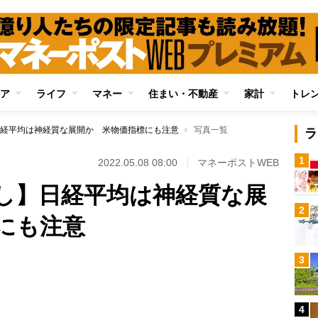
ア
ライフ
マネー
住まい・不動産
家計
トレ
経平均は神経質な展開か 米物価指標にも注意
写真一覧
ラ
1
2022.05.08 08:00
マネーポストWEB
し】日経平均は神経質な展
2
にも注意
3
Loaded
:
100.00%
4