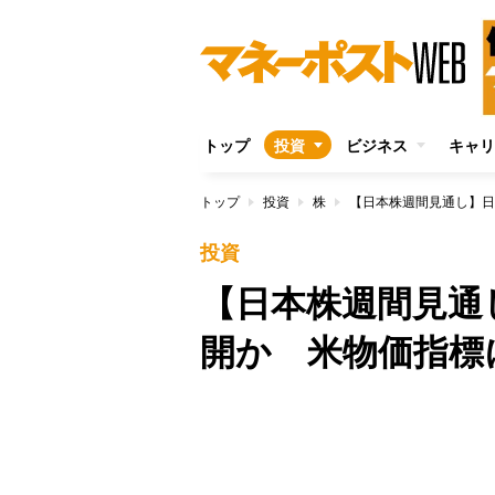
トップ
投資
ビジネス
キャリ
トップ
投資
株
【日本株週間見通し】日
投資
【日本株週間見通
開か 米物価指標
/
Unmute