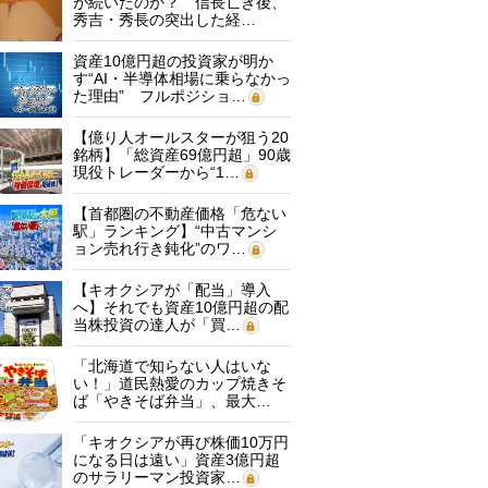
が続いたのか？ 信長亡き後、
秀吉・秀長の突出した経…
資産10億円超の投資家が明か
す“AI・半導体相場に乗らなかっ
た理由” フルポジショ…
【億り人オールスターが狙う20
銘柄】「総資産69億円超」90歳
現役トレーダーから“1…
【首都圏の不動産価格「危ない
駅」ランキング】“中古マンシ
ョン売れ行き鈍化”のワ…
【キオクシアが「配当」導入
へ】それでも資産10億円超の配
当株投資の達人が「買…
「北海道で知らない人はいな
い！」道民熱愛のカップ焼きそ
ば「やきそば弁当」、最大…
「キオクシアが再び株価10万円
になる日は遠い」資産3億円超
のサラリーマン投資家…