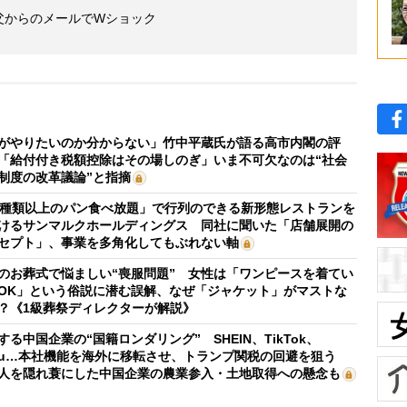
 父からのメールでWショック
がやりたいのか分からない」竹中平蔵氏が語る高市内閣の評
「給付付き税額控除はその場しのぎ」いま不可欠なのは“社会
制度の改革議論”と指摘
0種類以上のパン食べ放題」で行列のできる新形態レストランを
けるサンマルクホールディングス 同社に聞いた「店舗展開の
セプト」、事業を多角化してもぶれない軸
のお葬式で悩ましい“喪服問題” 女性は「ワンピースを着てい
OK」という俗説に潜む誤解、なぜ「ジャケット」がマストな
？《1級葬祭ディレクターが解説》
する中国企業の“国籍ロンダリング” SHEIN、TikTok、
mu…本社機能を海外に移転させ、トランプ関税の回避を狙う
人を隠れ蓑にした中国企業の農業参入・土地取得への懸念も