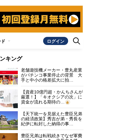
ンド
ログイン
ンキング
老舗遊技機メーカー・豊丸産業
がパチンコ事業停止の背景 大
手と中小の格差拡大に拍…
【資産10億円超・かんちさんが
厳選！】「キオクシアの次」に
資金が流れる期待の…
【天下統一を見据えた豊臣兄弟
の経済政策】秀吉が弟・秀長を
紀伊に転封した納得の事…
豊臣兄弟は転戦続きでなぜ軍費