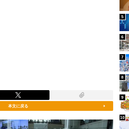
5
6
7
8
9
本文に戻る
10