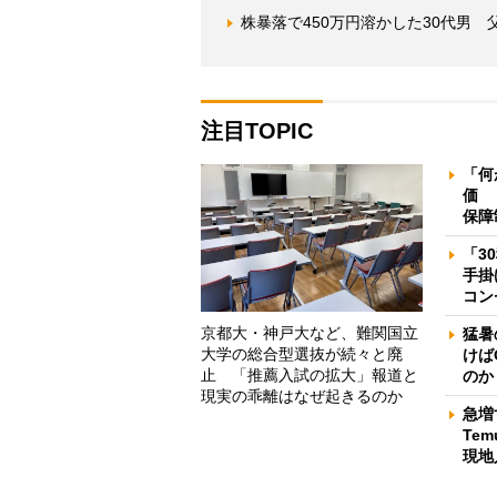
株暴落で450万円溶かした30代男
注目TOPIC
「何
価 
保障
「3
手掛
コン
京都大・神戸大など、難関国立
猛暑
大学の総合型選抜が続々と廃
けば
止 「推薦入試の拡大」報道と
のか
現実の乖離はなぜ起きるのか
急増
Te
現地