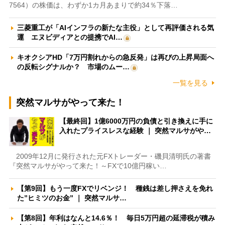
7564）の株価は、わずか1カ月あまりで約34％下落…
三菱重工が「AIインフラの新たな主役」として再評価される気
運 エヌビディアとの提携でAI…
キオクシアHD「7万円割れからの急反発」は再びの上昇局面へ
の反転シグナルか？ 市場のムー…
一覧を見る
突然マルサがやって来た！
【最終回】1億6000万円の負債と引き換えに手に
入れたプライスレスな経験 ｜ 突然マルサがや…
2009年12月に発行された元FXトレーダー・磯貝清明氏の著書
『突然マルサがやって来た！～FXで10億円稼い…
【第9回】もう一度FXでリベンジ！ 種銭は差し押さえを免れ
た”ヒミツのお金” ｜ 突然マルサ…
【第8回】年利はなんと14.6％！ 毎日5万円超の延滞税が積み