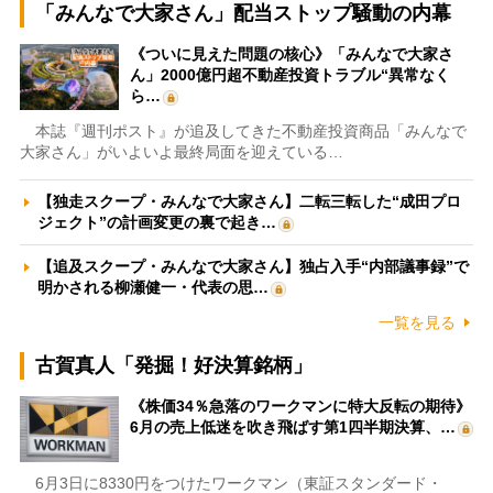
「みんなで大家さん」配当ストップ騒動の内幕
《ついに見えた問題の核心》「みんなで大家さ
ん」2000億円超不動産投資トラブル“異常なく
ら…
本誌『週刊ポスト』が追及してきた不動産投資商品「みんなで
大家さん」がいよいよ最終局面を迎えている…
【独走スクープ・みんなで大家さん】二転三転した“成田プロ
ジェクト”の計画変更の裏で起き…
【追及スクープ・みんなで大家さん】独占入手“内部議事録”で
明かされる柳瀬健一・代表の思…
一覧を見る
古賀真人「発掘！好決算銘柄」
《株価34％急落のワークマンに特大反転の期待》
6月の売上低迷を吹き飛ばす第1四半期決算、…
6月3日に8330円をつけたワークマン（東証スタンダード・