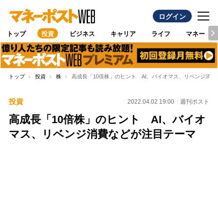
ログイン
トップ
投資
ビジネス
キャリア
ライフ
マネー
トップ
投資
株
高成長「10倍株」のヒント AI、バイオマス、リベンジ消
投資
2022.04.02 19:00
週刊ポスト
高成長「10倍株」のヒント AI、バイオ
マス、リベンジ消費などが注目テーマ
Loaded
:
100.00%
/
Unmute