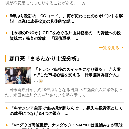
境が不安定になったりすることがある。一方…
5年ぶり改訂の「CGコード」、何が変わったのかポイントを解
説 企業に成長投資の具体的な説…
【令和のPKOか】GPIFをめぐる片山財務相の「円資産への投
資拡大」発言の波紋 「国債重視」…
一覧を見る
森口亮「まるわかり市況分析」
「トレンド転換のスイッチになり得る」“介入慣
れ”した市場心理を変える「日米協調為替介入」
…
日米両政府が、約28年ぶりとなる円買いの協調介入に踏み切っ
た。米国も追加介入を辞さない姿勢を示して…
「キオクシア急落で含み損が膨らんで…」損失を投資家として
の成長につなげる4つの視点 …
「NYダウは高値更新、ナスダック・S&P500は足踏み」が意味