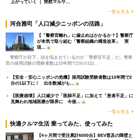
上がっていく ｜ 突然マルサ…
一覧を見る
河合雅司「人口減少ニッポンの活路」
【「警察官離れ」に歯止めはかかるか？】警察庁
が本気で取り組む「警察組織の構造改革」 実
現…
警察庁が目下、頭を悩ませているのが「警察官不足」だ。警察
官の採用試験の受験者数は10年間で2分の1以…
【安全・安心ニッポンの危機】採用試験受験者数は10年間で2
分の1以下に！ 出生数減がも…
【医療崩壊】人口減少で「医師不足」に加えて「患者不足」に
見舞われ地域医療が限界に 今後…
一覧を見る
快適クルマ生活 乗ってみた、使ってみた
【4ヶ月間で受注累計6000台】BEV普及の障壁と