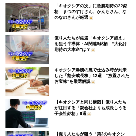
「キオクシアの次」に急騰期待の22銘
柄 まつのすけさん、かんちさん、な
のなのさんが厳選
億り人たちが厳選「キオクシア超え」
を狙う半導体・AI関連8銘柄 “大化け
期待の大本命”は？
キオクシア爆騰の裏で仕込み時が到来
した「割安成長株」12選 “放置された
お宝株”を厳選解説
【キオクシアと同じ構図】億り人たち
が注目する「親会社よりも成長しうる
子会社銘柄」9選
【億り人たちが狙う「第2のキオクシ