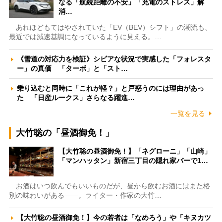
なる「航続距離の不安」「充電のストレス」解
消…
あれほどもてはやされていた「EV（BEV）シフト」の潮流も、
最近では減速基調になっているように見える。…
《雪道の対応力を検証》シビアな状況で実感した「フォレスタ
ー」の真価 「ターボ」と「スト…
乗り込むと同時に「これが軽？」と戸惑うのには理由があっ
た 「日産ルークス」さらなる躍進…
一覧を見る
大竹聡の「昼酒御免！」
【大竹聡の昼酒御免！】「ネグローニ」「山崎」
「マンハッタン」新宿三丁目の隠れ家バーで1…
お酒はいつ飲んでもいいものだが、昼から飲むお酒にはまた格
別の味わいがある――。ライター・作家の大竹…
【大竹聡の昼酒御免！】今の若者は「なめろう」や「キヌカツ