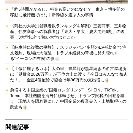
「約5時間かかるし、料金も高いのになぜ？」東京～博多間の
移動に飛行機ではなく新幹線を選ぶ人の事情
《商社の大学別就職者数ランキングを解剖》三菱商事、三井物
産、住友商事への就職者は「東大・早大・慶大で約6割」の現
実 3大学以外で強い大学はどこか
【納車時に複数の事故】テスラジャパン“多額のEV補助金”で注
文殺到、現場は大混乱 トラブル続発の背後に見え隠れす
る“イーロンの右腕”の影
【土俵に埋まるカネ】大の里、豊昇龍が黒星続きの名古屋場所
は「懸賞金2826万円」が下位力士に渡り「今日はみんなで焼肉
だ！」 金星4個配給で協会は年96万円の支出増に
急増する中国企業の“国籍ロンダリング” SHEIN、TikTok、
Temu…本社機能を海外に移転させ、トランプ関税の回避を狙
う 現地人を隠れ蓑にした中国企業の農業参入・土地取得への
懸念も
関連記事