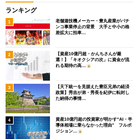
ランキング
老舗遊技機メーカー・豊丸産業がパチ
1
ンコ事業停止の背景 大手と中小の格
差拡大に拍車…
【資産10億円超・かんちさんが厳
2
選！】「キオクシアの次」に資金が流
れる期待の高…
【天下統一を見据えた豊臣兄弟の経済
3
政策】秀吉が弟・秀長を紀伊に転封し
た納得の事情…
資産10億円超の投資家が明かす“AI・半
4
導体相場に乗らなかった理由” フルポ
ジション…