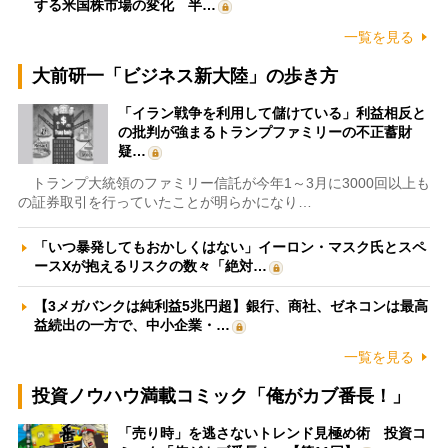
する米国株市場の変化 半…
一覧を見る
大前研一「ビジネス新大陸」の歩き方
「イラン戦争を利用して儲けている」利益相反と
の批判が強まるトランプファミリーの不正蓄財
疑…
トランプ大統領のファミリー信託が今年1～3月に3000回以上も
の証券取引を行っていたことが明らかになり…
「いつ暴発してもおかしくはない」イーロン・マスク氏とスペ
ースXが抱えるリスクの数々「絶対…
【3メガバンクは純利益5兆円超】銀行、商社、ゼネコンは最高
益続出の一方で、中小企業・…
一覧を見る
投資ノウハウ満載コミック「俺がカブ番長！」
「売り時」を逃さないトレンド見極め術 投資コ