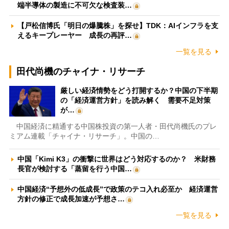
端半導体の製造に不可欠な検査装…
【戸松信博氏「明日の爆騰株」を探せ】TDK：AIインフラを支
えるキープレーヤー 成長の再評…
一覧を見る
田代尚機のチャイナ・リサーチ
厳しい経済情勢をどう打開するか？中国の下半期
の「経済運営方針」を読み解く 需要不足対策
が…
中国経済に精通する中国株投資の第一人者・田代尚機氏のプレ
ミアム連載「チャイナ・リサーチ」。中国の…
中国「Kimi K3」の衝撃に世界はどう対応するのか？ 米財務
長官が検討する「蒸留を行う中国…
中国経済“予想外の低成長”で政策のテコ入れ必至か 経済運営
方針の修正で成長加速が予想さ…
一覧を見る