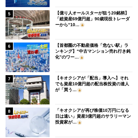
【億り人オールスターが狙う20銘柄】
5
「総資産69億円超」90歳現役トレーダ
ーから“10…
【首都圏の不動産価格「危ない駅」ラ
6
ンキング】“中古マンション売れ行き鈍
化”のワー…
【キオクシアが「配当」導入へ】それ
7
でも資産10億円超の配当株投資の達人
が「買う…
「キオクシアが再び株価10万円になる
8
日は遠い」資産3億円超のサラリーマン
投資家が…