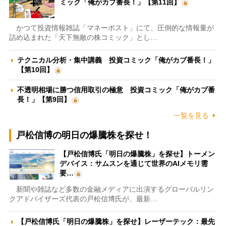
ミック「俺がカブ番長！」【第11回】
かつて投資情報雑誌「マネーポスト」にて、圧倒的な情報量が
詰め込まれた「天下無敵の株コミック」とし…
テクニカル分析・集中講義 投資コミック「俺がカブ番長！」
【第10回】
不透明相場に勝つ信用取引の極意 投資コミック「俺がカブ番
長！」【第9回】
一覧を見る
戸松信博の明日の爆騰株を探せ！
【戸松信博氏「明日の爆騰株」を探せ】トーメン
デバイス：サムスンを通じて世界のAIメモリ需
要…
新聞や雑誌など多数の金融メディアに出演するグローバルリン
クアドバイザーズ代表の戸松信博氏が、最新…
【戸松信博氏「明日の爆騰株」を探せ】レーザーテック：最先