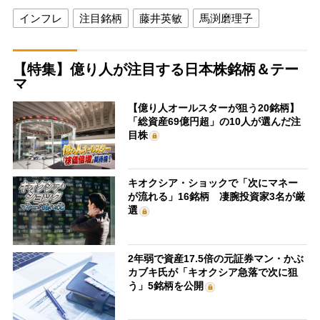
インフレ
注目銘柄
藤井英敏
馬渕磨理子
【特集】億り人が注目する日本株銘柄＆テー
マ
【億り人オールスターが狙う20銘柄】
「総資産69億円超」の10人が選んだ注
目株
キオクシア・ショックで「次にマネー
が流れる」16銘柄 凄腕投資家3名が厳
選
2年弱で資産17.5倍の元証券マン・かぶ
カブキ氏が「キオクシア急落で次に狙
う」5銘柄を公開