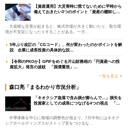
【資産運用】大災害時に慌てないために平時から
備えておきたい3つのポイント「資産の棚卸し…
大規模な災害が起きると、株式市場が大きく動いたり、取引環
境が不安定になったりすることがある。一方…
5年ぶり改訂の「CGコード」、何が変わったのかポイントを解
説 企業に成長投資の具体的な説…
【令和のPKOか】GPIFをめぐる片山財務相の「円資産への投
資拡大」発言の波紋 「国債重視」…
一覧を見る
森口亮「まるわかり市況分析」
「キオクシア急落で含み損が膨らんで…」損失を
投資家としての成長につなげる4つの視点 「…
半導体株を中心に相場の調整色が強まり、7月中旬にはキオク
シアホールディングスがストップ安をつけるな…