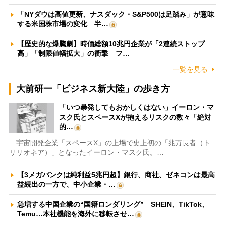
「NYダウは高値更新、ナスダック・S&P500は足踏み」が意味
する米国株市場の変化 半…
【歴史的な爆騰劇】時価総額10兆円企業が「2連続ストップ
高」「制限値幅拡大」の衝撃 フ…
一覧を見る
大前研一「ビジネス新大陸」の歩き方
「いつ暴発してもおかしくはない」イーロン・マ
スク氏とスペースXが抱えるリスクの数々「絶対
的…
宇宙開発企業「スペースX」の上場で史上初の「兆万長者（ト
リリオネア）」となったイーロン・マスク氏。…
【3メガバンクは純利益5兆円超】銀行、商社、ゼネコンは最高
益続出の一方で、中小企業・…
急増する中国企業の“国籍ロンダリング” SHEIN、TikTok、
Temu…本社機能を海外に移転させ…