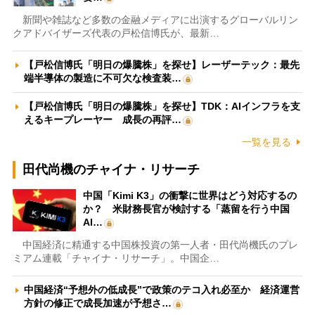
新聞や雑誌など多数の金融メディアに出演するグローバルリン
クアドバイザーズ代表の戸松信博氏が、最新…
【戸松信博氏「明日の爆騰株」を探せ】レーザーテック：最先
端半導体の製造に不可欠な検査装…
【戸松信博氏「明日の爆騰株」を探せ】TDK：AIインフラを支
えるキープレーヤー 成長の再評…
一覧を見る
田代尚機のチャイナ・リサーチ
中国「Kimi K3」の衝撃に世界はどう対応するの
か？ 米財務長官が検討する「蒸留を行う中国
AI…
中国経済に精通する中国株投資の第一人者・田代尚機氏のプレ
ミアム連載「チャイナ・リサーチ」。中国企…
中国経済“予想外の低成長”で政策のテコ入れ必至か 経済運営
方針の修正で成長加速が予想さ…