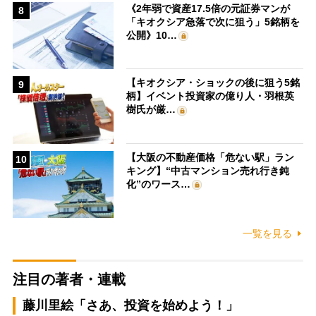
《2年弱で資産17.5倍の元証券マンが
8
「キオクシア急落で次に狙う」5銘柄を
公開》10…
【キオクシア・ショックの後に狙う5銘
9
柄】イベント投資家の億り人・羽根英
樹氏が厳…
【大阪の不動産価格「危ない駅」ラン
10
キング】“中古マンション売れ行き鈍
化”のワース…
一覧を見る
注目の著者・連載
藤川里絵「さあ、投資を始めよう！」