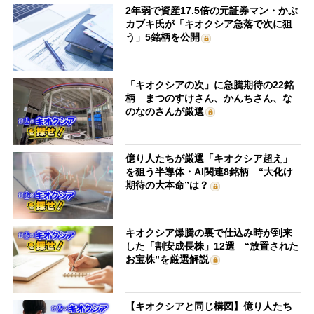
2年弱で資産17.5倍の元証券マン・かぶ
カブキ氏が「キオクシア急落で次に狙
う」5銘柄を公開
「キオクシアの次」に急騰期待の22銘
柄 まつのすけさん、かんちさん、な
のなのさんが厳選
億り人たちが厳選「キオクシア超え」
を狙う半導体・AI関連8銘柄 “大化け
期待の大本命”は？
キオクシア爆騰の裏で仕込み時が到来
した「割安成長株」12選 “放置された
お宝株”を厳選解説
【キオクシアと同じ構図】億り人たち