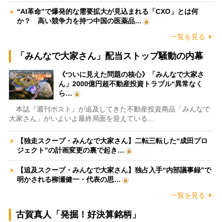
“AI革命”で爆発的な需要拡大が見込まれる「CXO」とは何
か？ 高い競争力を持つ中国の医薬品…
一覧を見る
「みんなで大家さん」配当ストップ騒動の内幕
《ついに見えた問題の核心》「みんなで大家さ
ん」2000億円超不動産投資トラブル“異常なく
ら…
本誌『週刊ポスト』が追及してきた不動産投資商品「みんなで
大家さん」がいよいよ最終局面を迎えている…
【独走スクープ・みんなで大家さん】二転三転した“成田プロ
ジェクト”の計画変更の裏で起き…
【追及スクープ・みんなで大家さん】独占入手“内部議事録”で
明かされる柳瀬健一・代表の思…
一覧を見る
古賀真人「発掘！好決算銘柄」