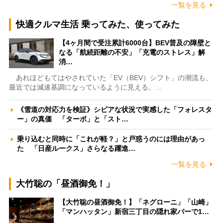
一覧を見る
快適クルマ生活 乗ってみた、使ってみた
【4ヶ月間で受注累計6000台】BEV普及の障壁と
なる「航続距離の不安」「充電のストレス」解
消…
あれほどもてはやされていた「EV（BEV）シフト」の潮流も、
最近では減速基調になっているように見える。…
《雪道の対応力を検証》シビアな状況で実感した「フォレスタ
ー」の真価 「ターボ」と「スト…
乗り込むと同時に「これが軽？」と戸惑うのには理由があっ
た 「日産ルークス」さらなる躍進…
一覧を見る
大竹聡の「昼酒御免！」
【大竹聡の昼酒御免！】「ネグローニ」「山崎」
「マンハッタン」新宿三丁目の隠れ家バーで1…