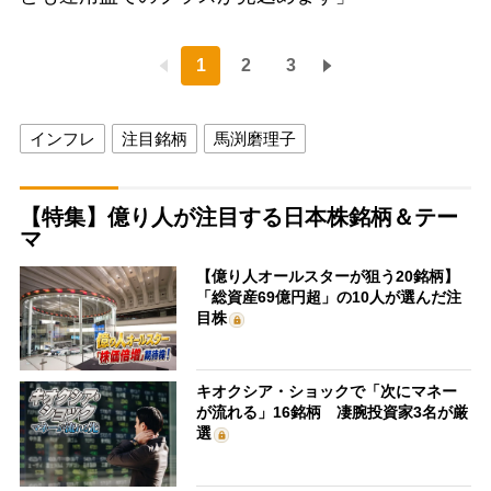
1
2
3
インフレ
注目銘柄
馬渕磨理子
【特集】億り人が注目する日本株銘柄＆テー
マ
【億り人オールスターが狙う20銘柄】
「総資産69億円超」の10人が選んだ注
目株
キオクシア・ショックで「次にマネー
が流れる」16銘柄 凄腕投資家3名が厳
選