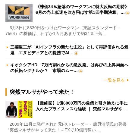
《株価34％急落のワークマンに特大反転の期待》
6月の売上低迷を吹き飛ばす第1四半期決算、…
6月3日に8330円をつけたワークマン（東証スタンダード・
7564）の株価は、わずか1カ月あまりで約34％下落…
三菱重工が「AIインフラの新たな主役」として再評価される気
運 エヌビディアとの提携でAI…
キオクシアHD「7万円割れからの急反発」は再びの上昇局面へ
の反転シグナルか？ 市場のムー…
一覧を見る
突然マルサがやって来た！
【最終回】1億6000万円の負債と引き換えに手に
入れたプライスレスな経験 ｜ 突然マルサがや…
2009年12月に発行された元FXトレーダー・磯貝清明氏の著書
『突然マルサがやって来た！～FXで10億円稼い…