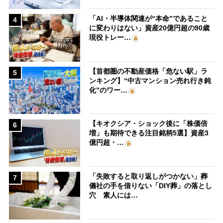
「AI・半導体関連が“本命”であること
4
に変わりはない」資産20億円超の90歳
現役トレー…
【首都圏の不動産価格「危ない駅」ラ
5
ンキング】“中古マンション売れ行き鈍
化”のワー…
【キオクシア・ショック後に「株価倍
6
増」も期待できる注目銘柄5選】資産3
億円超・…
「失敗すると取り返しがつかない」葬
7
儀社の手を借りない「DIY葬」の落とし
穴 素人には…