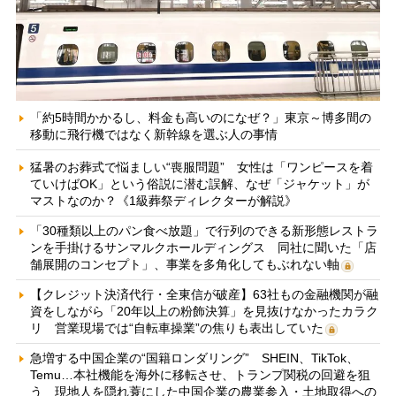
「約5時間かかるし、料金も高いのになぜ？」東京～博多間の
移動に飛行機ではなく新幹線を選ぶ人の事情
猛暑のお葬式で悩ましい“喪服問題” 女性は「ワンピースを着
ていけばOK」という俗説に潜む誤解、なぜ「ジャケット」が
マストなのか？《1級葬祭ディレクターが解説》
「30種類以上のパン食べ放題」で行列のできる新形態レストラ
ンを手掛けるサンマルクホールディングス 同社に聞いた「店
舗展開のコンセプト」、事業を多角化してもぶれない軸
【クレジット決済代行・全東信が破産】63社もの金融機関が融
資をしながら「20年以上の粉飾決算」を見抜けなかったカラク
リ 営業現場では“自転車操業”の焦りも表出していた
急増する中国企業の“国籍ロンダリング” SHEIN、TikTok、
Temu…本社機能を海外に移転させ、トランプ関税の回避を狙
う 現地人を隠れ蓑にした中国企業の農業参入・土地取得への