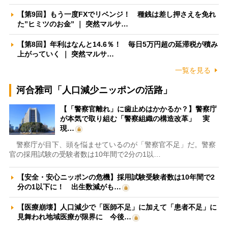
【第9回】もう一度FXでリベンジ！ 種銭は差し押さえを免れ
た”ヒミツのお金” ｜ 突然マルサ…
【第8回】年利はなんと14.6％！ 毎日5万円超の延滞税が積み
上がっていく ｜ 突然マルサ…
一覧を見る
河合雅司「人口減少ニッポンの活路」
【「警察官離れ」に歯止めはかかるか？】警察庁
が本気で取り組む「警察組織の構造改革」 実
現…
警察庁が目下、頭を悩ませているのが「警察官不足」だ。警察
官の採用試験の受験者数は10年間で2分の1以…
【安全・安心ニッポンの危機】採用試験受験者数は10年間で2
分の1以下に！ 出生数減がも…
【医療崩壊】人口減少で「医師不足」に加えて「患者不足」に
見舞われ地域医療が限界に 今後…