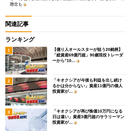
懸念も
関連記事
ランキング
【億り人オールスターが狙う20銘柄】
1
「総資産69億円超」90歳現役トレーダ
ーから“10…
「キオクシアが今後も利益を出し続け
2
るかは分からない」資産11億円の個人
投資家が…
「キオクシアが再び株価10万円になる
3
日は遠い」資産3億円超のサラリーマン
投資家が…