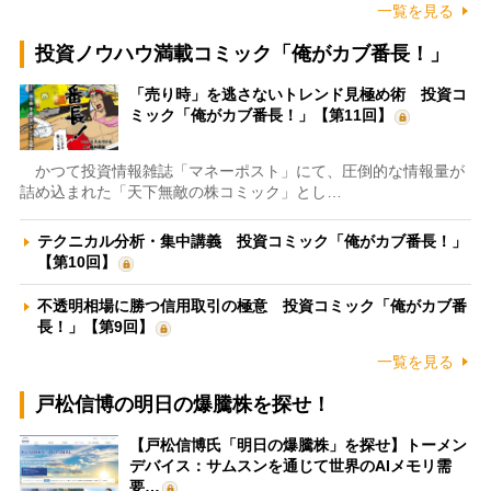
一覧を見る
投資ノウハウ満載コミック「俺がカブ番長！」
「売り時」を逃さないトレンド見極め術 投資コ
ミック「俺がカブ番長！」【第11回】
かつて投資情報雑誌「マネーポスト」にて、圧倒的な情報量が
詰め込まれた「天下無敵の株コミック」とし…
テクニカル分析・集中講義 投資コミック「俺がカブ番長！」
【第10回】
不透明相場に勝つ信用取引の極意 投資コミック「俺がカブ番
長！」【第9回】
一覧を見る
戸松信博の明日の爆騰株を探せ！
【戸松信博氏「明日の爆騰株」を探せ】トーメン
デバイス：サムスンを通じて世界のAIメモリ需
要…