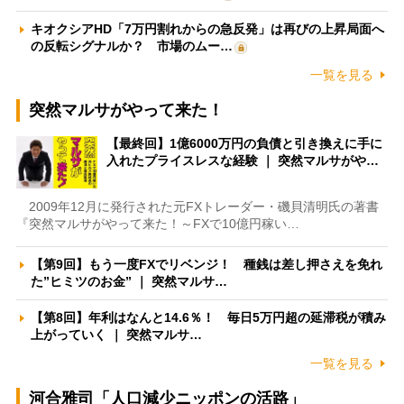
キオクシアHD「7万円割れからの急反発」は再びの上昇局面へ
の反転シグナルか？ 市場のムー…
一覧を見る
突然マルサがやって来た！
【最終回】1億6000万円の負債と引き換えに手に
入れたプライスレスな経験 ｜ 突然マルサがや…
2009年12月に発行された元FXトレーダー・磯貝清明氏の著書
『突然マルサがやって来た！～FXで10億円稼い…
【第9回】もう一度FXでリベンジ！ 種銭は差し押さえを免れ
た”ヒミツのお金” ｜ 突然マルサ…
【第8回】年利はなんと14.6％！ 毎日5万円超の延滞税が積み
上がっていく ｜ 突然マルサ…
一覧を見る
河合雅司「人口減少ニッポンの活路」