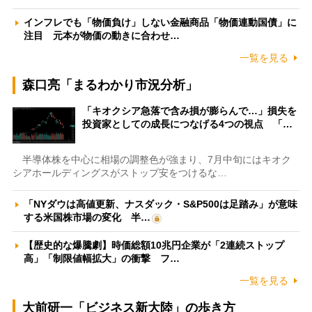
インフレでも「物価負け」しない金融商品「物価連動国債」に
注目 元本が物価の動きに合わせ…
一覧を見る
森口亮「まるわかり市況分析」
「キオクシア急落で含み損が膨らんで…」損失を
投資家としての成長につなげる4つの視点 「…
半導体株を中心に相場の調整色が強まり、7月中旬にはキオク
シアホールディングスがストップ安をつけるな…
「NYダウは高値更新、ナスダック・S&P500は足踏み」が意味
する米国株市場の変化 半…
【歴史的な爆騰劇】時価総額10兆円企業が「2連続ストップ
高」「制限値幅拡大」の衝撃 フ…
一覧を見る
大前研一「ビジネス新大陸」の歩き方