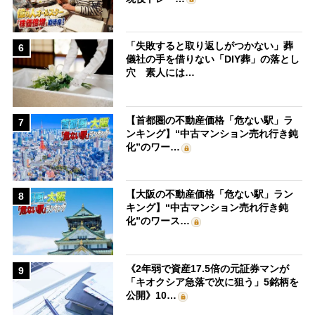
「失敗すると取り返しがつかない」葬
6
儀社の手を借りない「DIY葬」の落とし
穴 素人には…
【首都圏の不動産価格「危ない駅」ラ
7
ンキング】“中古マンション売れ行き鈍
化”のワー…
【大阪の不動産価格「危ない駅」ラン
8
キング】“中古マンション売れ行き鈍
化”のワース…
《2年弱で資産17.5倍の元証券マンが
9
「キオクシア急落で次に狙う」5銘柄を
公開》10…