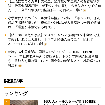
【土俵に埋まるカネ】大の里、豊昇龍が黒星続きの名古屋場所
は「懸賞金2826万円」が下位力士に渡り「今日はみんなで焼肉
だ！」 金星4個配給で協会は年96万円の支出増に
小学生に人気の「シール流通事情」に変調 「ボンドロ」は依
然品薄状態が続くが、模倣品や類似品が大量流通し一部で値崩
れ 「選別が本格化する時代に」
【納車時に複数の事故】テスラジャパン“多額のEV補助金”で注
文殺到、現場は大混乱 トラブル続発の背後に見え隠れす
る“イーロンの右腕”の影
急増する中国企業の“国籍ロンダリング” SHEIN、TikTok、
Temu…本社機能を海外に移転させ、トランプ関税の回避を狙
う 現地人を隠れ蓑にした中国企業の農業参入・土地取得への
懸念も
関連記事
ランキング
【億り人オールスターが狙う20銘柄】
1