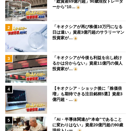
「総資産69億円超」90歳現役トレーダ
ーから“10…
「キオクシアが再び株価10万円になる
2
日は遠い」資産3億円超のサラリーマン
投資家が…
「キオクシアが今後も利益を出し続け
3
るかは分からない」資産11億円の個人
投資家が…
【キオクシア・ショック後に「株価倍
4
増」も期待できる注目銘柄5選】資産3
億円超・…
「AI・半導体関連が“本命”であること
5
に変わりはない」資産20億円超の90歳
現役トレー…