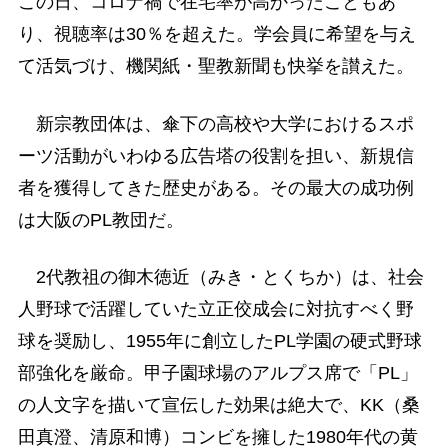
この日、コロナ禍で在宅率が高かったこともあ
り、視聴率は30％を超えた。学会員に希望を与え
て活気づけ、機関紙・聖教新聞も快挙を讃えた。
新宗教団体は、傘下の高校や大学におけるスポ
ーツ活動がいわゆる広告塔の役割を担い、新規信
者を獲得してきた歴史がある。その最大の成功例
は大阪のPL教団だ。
2代教祖の御木徳近（みき・とくちか）は、社会
人野球で活躍していた立正佼成会に対抗すべく野
球を奨励し、1955年に創立したPL学園の硬式野球
部強化を厳命。甲子園球場のアルプス席で「PL」
の人文字を描いて宣伝した効果は絶大で、KK（桑
田真澄、清原和博）コンビを擁した1980年代の黄