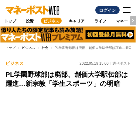
ログイン
トップ
投資
ビジネス
キャリア
ライフ
マネー
トップ
ビジネス
社会
PL学園野球部は廃部、創価大学駅伝部は躍進…新宗
ビジネス
2022.05.19 15:00
週刊ポスト
PL学園野球部は廃部、創価大学駅伝部は
躍進…新宗教「学生スポーツ」の明暗
Loaded
:
100.00%
/
Unmute