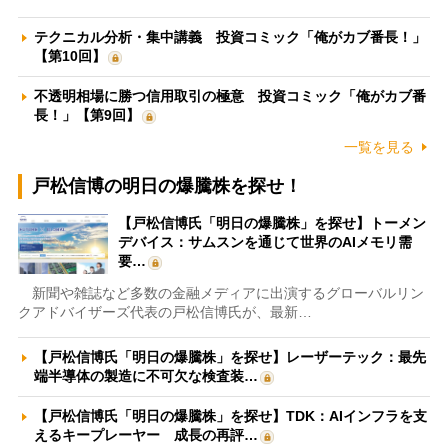
テクニカル分析・集中講義 投資コミック「俺がカブ番長！」
【第10回】
不透明相場に勝つ信用取引の極意 投資コミック「俺がカブ番
長！」【第9回】
一覧を見る
戸松信博の明日の爆騰株を探せ！
【戸松信博氏「明日の爆騰株」を探せ】トーメン
デバイス：サムスンを通じて世界のAIメモリ需
要…
新聞や雑誌など多数の金融メディアに出演するグローバルリン
クアドバイザーズ代表の戸松信博氏が、最新…
【戸松信博氏「明日の爆騰株」を探せ】レーザーテック：最先
端半導体の製造に不可欠な検査装…
【戸松信博氏「明日の爆騰株」を探せ】TDK：AIインフラを支
えるキープレーヤー 成長の再評…