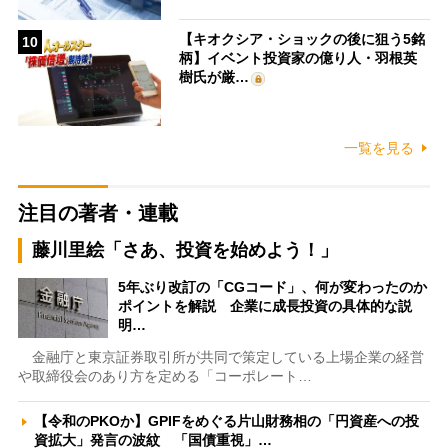
【キオクシア・ショックの後に狙う5銘
10
柄】イベント投資家の億り人・羽根英
樹氏が厳…
一覧を見る
注目の著者・連載
藤川里絵「さあ、投資を始めよう！」
5年ぶり改訂の「CGコード」、何が変わったのか
ポイントを解説 企業に成長投資の具体的な説
明…
金融庁と東京証券取引所が共同で策定している上場企業の経営
や取締役会のあり方を定める「コーポレート…
【令和のPKOか】GPIFをめぐる片山財務相の「円資産への投
資拡大」発言の波紋 「国債重視」…