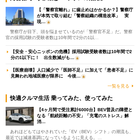
【「警察官離れ」に歯止めはかかるか？】警察庁
が本気で取り組む「警察組織の構造改革」 実
現…
警察庁が目下、頭を悩ませているのが「警察官不足」だ。警察
官の採用試験の受験者数は10年間で2分の1以…
【安全・安心ニッポンの危機】採用試験受験者数は10年間で2
分の1以下に！ 出生数減がも…
【医療崩壊】人口減少で「医師不足」に加えて「患者不足」に
見舞われ地域医療が限界に 今後…
一覧を見る
快適クルマ生活 乗ってみた、使ってみた
【4ヶ月間で受注累計6000台】BEV普及の障壁と
なる「航続距離の不安」「充電のストレス」解
消…
あれほどもてはやされていた「EV（BEV）シフト」の潮流も、
最近では減速基調になっているように見える。…