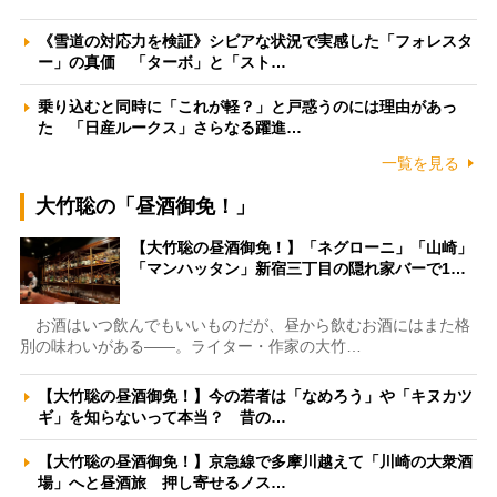
《雪道の対応力を検証》シビアな状況で実感した「フォレスタ
ー」の真価 「ターボ」と「スト…
乗り込むと同時に「これが軽？」と戸惑うのには理由があっ
た 「日産ルークス」さらなる躍進…
一覧を見る
大竹聡の「昼酒御免！」
【大竹聡の昼酒御免！】「ネグローニ」「山崎」
「マンハッタン」新宿三丁目の隠れ家バーで1…
お酒はいつ飲んでもいいものだが、昼から飲むお酒にはまた格
別の味わいがある――。ライター・作家の大竹…
【大竹聡の昼酒御免！】今の若者は「なめろう」や「キヌカツ
ギ」を知らないって本当？ 昔の…
【大竹聡の昼酒御免！】京急線で多摩川越えて「川崎の大衆酒
場」へと昼酒旅 押し寄せるノス…