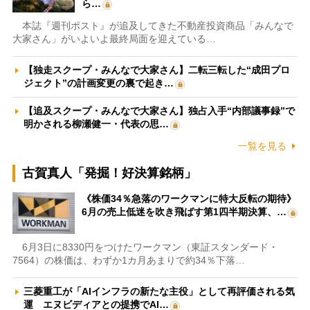
ら…
本誌『週刊ポスト』が追及してきた不動産投資商品「みんなで
大家さん」がいよいよ最終局面を迎えている…
【独走スクープ・みんなで大家さん】二転三転した“成田プロ
ジェクト”の計画変更の裏で起き…
【追及スクープ・みんなで大家さん】独占入手“内部議事録”で
明かされる柳瀬健一・代表の思…
一覧を見る
古賀真人「発掘！好決算銘柄」
《株価34％急落のワークマンに特大反転の期待》
6月の売上低迷を吹き飛ばす第1四半期決算、…
6月3日に8330円をつけたワークマン（東証スタンダード・
7564）の株価は、わずか1カ月あまりで約34％下落…
三菱重工が「AIインフラの新たな主役」として再評価される気
運 エヌビディアとの提携でAI…