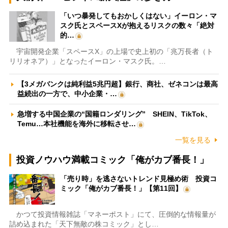
「いつ暴発してもおかしくはない」イーロン・マ
スク氏とスペースXが抱えるリスクの数々「絶対
的…
宇宙開発企業「スペースX」の上場で史上初の「兆万長者（ト
リリオネア）」となったイーロン・マスク氏。…
【3メガバンクは純利益5兆円超】銀行、商社、ゼネコンは最高
益続出の一方で、中小企業・…
急増する中国企業の“国籍ロンダリング” SHEIN、TikTok、
Temu…本社機能を海外に移転させ…
一覧を見る
投資ノウハウ満載コミック「俺がカブ番長！」
「売り時」を逃さないトレンド見極め術 投資コ
ミック「俺がカブ番長！」【第11回】
かつて投資情報雑誌「マネーポスト」にて、圧倒的な情報量が
詰め込まれた「天下無敵の株コミック」とし…