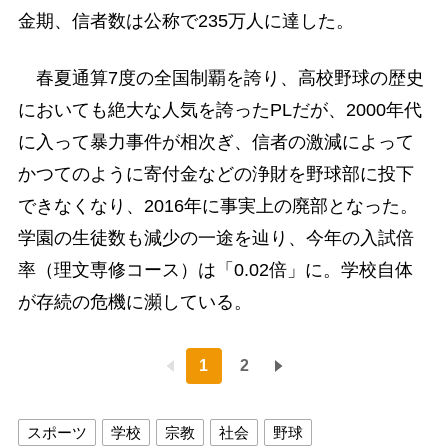
金期、信者数は公称で235万人に達した。
春夏通算7度の全国制覇を誇り、高校野球の歴史
においても絶大な人気を誇ったPLだが、2000年代
に入って暴力事件が相次ぎ、信者の激減によって
かつてのように寄付金などの浄財を野球部に投下
できなくなり、2016年に事実上の廃部となった。
学園の生徒数も減少の一途を辿り、今年の入試倍
率（理文専修コース）は「0.02倍」に。学校自体
が存続の危機に瀕している。
1
2
スポーツ
学校
宗教
社会
野球