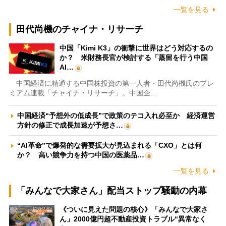
一覧を見る
田代尚機のチャイナ・リサーチ
中国「Kimi K3」の衝撃に世界はどう対応するの
か？ 米財務長官が検討する「蒸留を行う中国
AI…
中国経済に精通する中国株投資の第一人者・田代尚機氏のプレ
ミアム連載「チャイナ・リサーチ」。中国企…
中国経済“予想外の低成長”で政策のテコ入れ必至か 経済運営
方針の修正で成長加速が予想さ…
“AI革命”で爆発的な需要拡大が見込まれる「CXO」とは何
か？ 高い競争力を持つ中国の医薬品…
一覧を見る
「みんなで大家さん」配当ストップ騒動の内幕
《ついに見えた問題の核心》「みんなで大家さ
ん」2000億円超不動産投資トラブル“異常なく