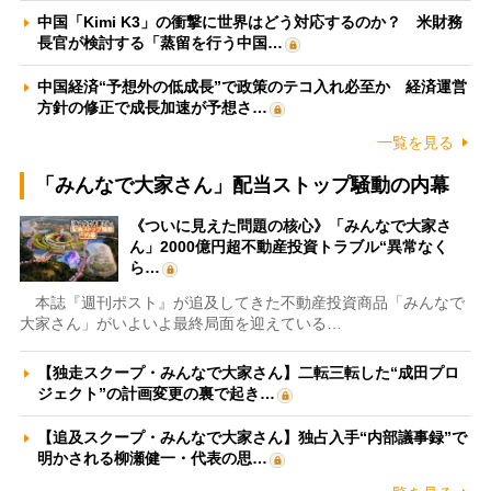
中国「Kimi K3」の衝撃に世界はどう対応するのか？ 米財務
長官が検討する「蒸留を行う中国…
中国経済“予想外の低成長”で政策のテコ入れ必至か 経済運営
方針の修正で成長加速が予想さ…
一覧を見る
「みんなで大家さん」配当ストップ騒動の内幕
《ついに見えた問題の核心》「みんなで大家さ
ん」2000億円超不動産投資トラブル“異常なく
ら…
本誌『週刊ポスト』が追及してきた不動産投資商品「みんなで
大家さん」がいよいよ最終局面を迎えている…
【独走スクープ・みんなで大家さん】二転三転した“成田プロ
ジェクト”の計画変更の裏で起き…
【追及スクープ・みんなで大家さん】独占入手“内部議事録”で
明かされる柳瀬健一・代表の思…