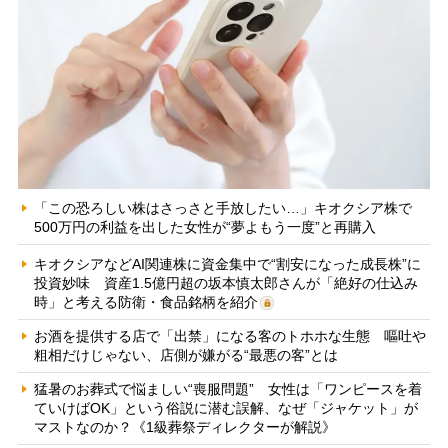
「この恐ろしい株はさっさと手放したい…」キオクシア株で
500万円の利益を出した女性が“夢よもう一度”と再購入
キオクシアなどAI関連株に資金集中で“割安になった成長株”に
投資妙味 資産1.5億円超の坂本慎太郎さんが「絶好の仕込み
時」と考える防衛・食品銘柄を紹介
お酒を提供する店で「出禁」になる客のトホホな生態 嘔吐や
粗相だけじゃない、店側が嫌がる“最悪の客”とは
猛暑のお葬式で悩ましい“喪服問題” 女性は「ワンピースを着
ていけばOK」という俗説に潜む誤解、なぜ「ジャケット」が
マストなのか？《1級葬祭ディレクターが解説》