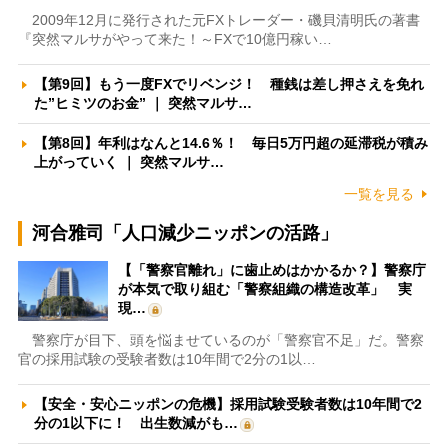
2009年12月に発行された元FXトレーダー・磯貝清明氏の著書
『突然マルサがやって来た！～FXで10億円稼い…
【第9回】もう一度FXでリベンジ！ 種銭は差し押さえを免れ
た”ヒミツのお金” ｜ 突然マルサ…
【第8回】年利はなんと14.6％！ 毎日5万円超の延滞税が積み
上がっていく ｜ 突然マルサ…
一覧を見る
河合雅司「人口減少ニッポンの活路」
【「警察官離れ」に歯止めはかかるか？】警察庁
が本気で取り組む「警察組織の構造改革」 実
現…
警察庁が目下、頭を悩ませているのが「警察官不足」だ。警察
官の採用試験の受験者数は10年間で2分の1以…
【安全・安心ニッポンの危機】採用試験受験者数は10年間で2
分の1以下に！ 出生数減がも…