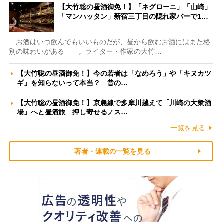
【大竹聡の昼酒御免！】「ネグローニ」「山崎」
「マンハッタン」新宿三丁目の隠れ家バーで1…
お酒はいつ飲んでもいいものだが、昼から飲むお酒にはまた格
別の味わいがある――。ライター・作家の大竹…
【大竹聡の昼酒御免！】今の若者は「なめろう」や「キヌカツ
ギ」を知らないって本当？ 昔の…
【大竹聡の昼酒御免！】京急線で多摩川越えて「川崎の大衆酒
場」へと昼酒旅 押し寄せるノス…
一覧を見る
著者・連載の一覧を見る