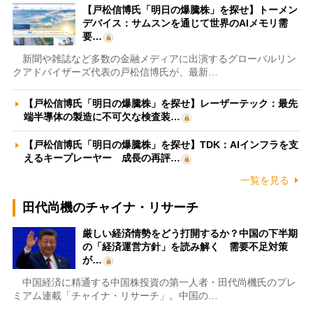
【戸松信博氏「明日の爆騰株」を探せ】トーメン
デバイス：サムスンを通じて世界のAIメモリ需
要…
新聞や雑誌など多数の金融メディアに出演するグローバルリン
クアドバイザーズ代表の戸松信博氏が、最新…
【戸松信博氏「明日の爆騰株」を探せ】レーザーテック：最先
端半導体の製造に不可欠な検査装…
【戸松信博氏「明日の爆騰株」を探せ】TDK：AIインフラを支
えるキープレーヤー 成長の再評…
一覧を見る
田代尚機のチャイナ・リサーチ
厳しい経済情勢をどう打開するか？中国の下半期
の「経済運営方針」を読み解く 需要不足対策
が…
中国経済に精通する中国株投資の第一人者・田代尚機氏のプレ
ミアム連載「チャイナ・リサーチ」。中国の…