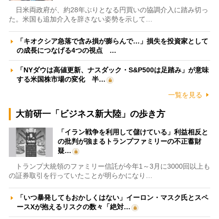
日米両政府が、約28年ぶりとなる円買いの協調介入に踏み切っ
た。米国も追加介入を辞さない姿勢を示して…
「キオクシア急落で含み損が膨らんで…」損失を投資家として
の成長につなげる4つの視点 …
「NYダウは高値更新、ナスダック・S&P500は足踏み」が意味
する米国株市場の変化 半…
一覧を見る
大前研一「ビジネス新大陸」の歩き方
「イラン戦争を利用して儲けている」利益相反と
の批判が強まるトランプファミリーの不正蓄財
疑…
トランプ大統領のファミリー信託が今年1～3月に3000回以上も
の証券取引を行っていたことが明らかになり…
「いつ暴発してもおかしくはない」イーロン・マスク氏とスペ
ースXが抱えるリスクの数々「絶対…