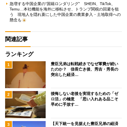
急増する中国企業の“国籍ロンダリング” SHEIN、TikTok、
Temu…本社機能を海外に移転させ、トランプ関税の回避を狙
う 現地人を隠れ蓑にした中国企業の農業参入・土地取得への
懸念も
関連記事
ランキング
豊臣兄弟は転戦続きでなぜ軍費が続い
1
たのか？ 信長亡き後、秀吉・秀長の
突出した経済…
後悔しない老後を実現するための「ゼ
2
ロ活」の極意 「思い入れある品こそ
早めに手放す…
【天下統一を見据えた豊臣兄弟の経済
3