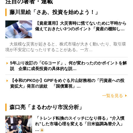
注目の著者・連載
藤川里絵「さあ、投資を始めよう！」
【資産運用】大災害時に慌てないために平時から
備えておきたい3つのポイント「資産の棚卸し…
大規模な災害が起きると、株式市場が大きく動いたり、取引環
境が不安定になったりすることがある。一方…
5年ぶり改訂の「CGコード」、何が変わったのかポイントを解
説 企業に成長投資の具体的な説…
【令和のPKOか】GPIFをめぐる片山財務相の「円資産への投
資拡大」発言の波紋 「国債重視」…
一覧を見る
森口亮「まるわかり市況分析」
「トレンド転換のスイッチになり得る」“介入慣
れ”した市場心理を変える「日米協調為替介入」
…