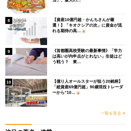
【資産10億円超・かんちさんが厳
8
選！】「キオクシアの次」に資金が流
れる期待の高…
《首都圏高校受験の最新事情》「学力
9
は高いが内申点がとれない」生徒はど
う戦う？ 東…
【億り人オールスターが狙う20銘柄】
10
「総資産69億円超」90歳現役トレーダ
ーから“10…
一覧を見る