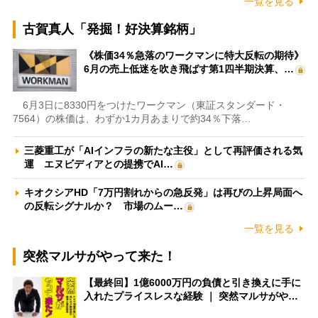
一覧を見る
古賀真人「発掘！好決算銘柄」
《株価34％急落のワークマンに特大反転の期待》
6月の売上低迷を吹き飛ばす第1四半期決算、…
6月3日に8330円をつけたワークマン（東証スタンダード・
7564）の株価は、わずか1カ月あまりで約34％下落…
三菱重工が「AIインフラの新たな主役」として再評価される気
運 エヌビディアとの提携でAI…
キオクシアHD「7万円割れからの急反発」は再びの上昇局面へ
の反転シグナルか？ 市場のムー…
一覧を見る
突然マルサがやって来た！
【最終回】1億6000万円の負債と引き換えに手に
入れたプライスレスな経験 ｜ 突然マルサがや…