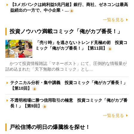
【3メガバンクは純利益5兆円超】銀行、商社、ゼネコンは最高
益続出の一方で、中小企業・…
一覧を見る
投資ノウハウ満載コミック「俺がカブ番長！」
「売り時」を逃さないトレンド見極め術 投資コ
ミック「俺がカブ番長！」【第11回】
かつて投資情報雑誌「マネーポスト」にて、圧倒的な情報量が
詰め込まれた「天下無敵の株コミック」とし…
テクニカル分析・集中講義 投資コミック「俺がカブ番長！」
【第10回】
不透明相場に勝つ信用取引の極意 投資コミック「俺がカブ番
長！」【第9回】
一覧を見る
戸松信博の明日の爆騰株を探せ！