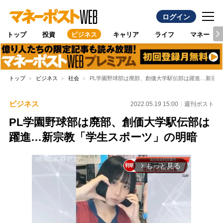
ログイン
トップ
投資
ビジネス
キャリア
ライフ
マネー
トップ
ビジネス
社会
PL学園野球部は廃部、創価大学駅伝部は躍進…新宗
ビジネス
2022.05.19 15:00
週刊ポスト
PL学園野球部は廃部、創価大学駅伝部は
躍進…新宗教「学生スポーツ」の明暗
もっと見る
arrow_forward_ios