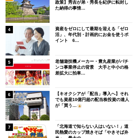
政策】秀吉が弟・秀長を紀伊に転封し
た納得の事情…
資産をゼロにして最期を迎える「ゼロ
4
活」、年代別・計画的にお金を使うポ
イント 6…
老舗遊技機メーカー・豊丸産業がパチ
5
ンコ事業停止の背景 大手と中小の格
差拡大に拍車…
【キオクシアが「配当」導入へ】それ
6
でも資産10億円超の配当株投資の達人
が「買う…
「北海道で知らない人はいない！」道
7
民熱愛のカップ焼きそば「やきそば弁
当」、最大の…