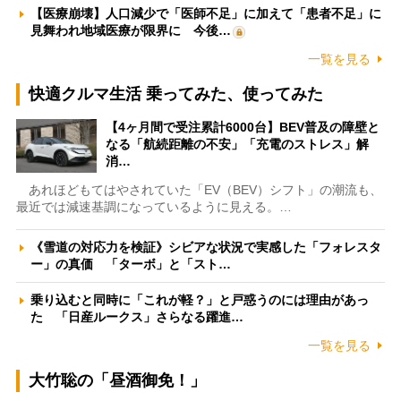
【医療崩壊】人口減少で「医師不足」に加えて「患者不足」に
見舞われ地域医療が限界に 今後…
一覧を見る
快適クルマ生活 乗ってみた、使ってみた
【4ヶ月間で受注累計6000台】BEV普及の障壁と
なる「航続距離の不安」「充電のストレス」解
消…
あれほどもてはやされていた「EV（BEV）シフト」の潮流も、
最近では減速基調になっているように見える。…
《雪道の対応力を検証》シビアな状況で実感した「フォレスタ
ー」の真価 「ターボ」と「スト…
乗り込むと同時に「これが軽？」と戸惑うのには理由があっ
た 「日産ルークス」さらなる躍進…
一覧を見る
大竹聡の「昼酒御免！」