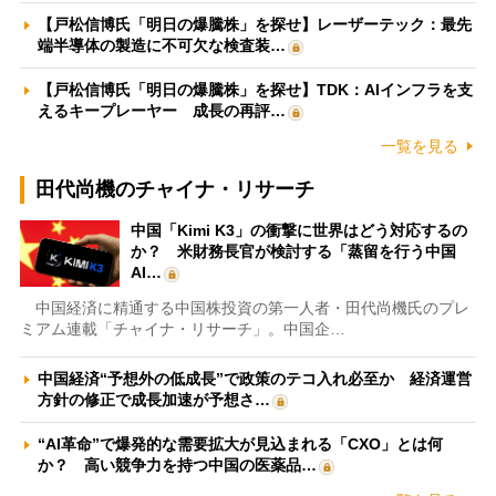
【戸松信博氏「明日の爆騰株」を探せ】レーザーテック：最先
端半導体の製造に不可欠な検査装…
【戸松信博氏「明日の爆騰株」を探せ】TDK：AIインフラを支
えるキープレーヤー 成長の再評…
一覧を見る
田代尚機のチャイナ・リサーチ
中国「Kimi K3」の衝撃に世界はどう対応するの
か？ 米財務長官が検討する「蒸留を行う中国
AI…
中国経済に精通する中国株投資の第一人者・田代尚機氏のプレ
ミアム連載「チャイナ・リサーチ」。中国企…
中国経済“予想外の低成長”で政策のテコ入れ必至か 経済運営
方針の修正で成長加速が予想さ…
“AI革命”で爆発的な需要拡大が見込まれる「CXO」とは何
か？ 高い競争力を持つ中国の医薬品…