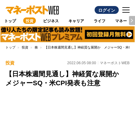
ログイン
トップ
投資
ビジネス
キャリア
ライフ
マネー
トップ
投資
株
【日本株週間見通し】神経質な展開か メジャーSQ・米CP
投資
2022.06.05 08:00
マネーポストWEB
【日本株週間見通し】神経質な展開か
メジャーSQ・米CPI発表も注意
Loaded
:
100.00%
/
Unmute