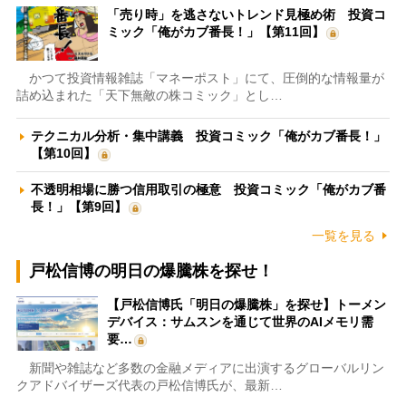
「売り時」を逃さないトレンド見極め術 投資コ
ミック「俺がカブ番長！」【第11回】
かつて投資情報雑誌「マネーポスト」にて、圧倒的な情報量が
詰め込まれた「天下無敵の株コミック」とし…
テクニカル分析・集中講義 投資コミック「俺がカブ番長！」
【第10回】
不透明相場に勝つ信用取引の極意 投資コミック「俺がカブ番
長！」【第9回】
一覧を見る
戸松信博の明日の爆騰株を探せ！
【戸松信博氏「明日の爆騰株」を探せ】トーメン
デバイス：サムスンを通じて世界のAIメモリ需
要…
新聞や雑誌など多数の金融メディアに出演するグローバルリン
クアドバイザーズ代表の戸松信博氏が、最新…