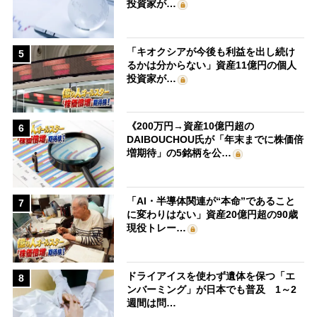
投資家が…
「キオクシアが今後も利益を出し続け
5
るかは分からない」資産11億円の個人
投資家が…
《200万円→資産10億円超の
6
DAIBOUCHOU氏が「年末までに株価倍
増期待」の5銘柄を公…
「AI・半導体関連が“本命”であること
7
に変わりはない」資産20億円超の90歳
現役トレー…
ドライアイスを使わず遺体を保つ「エ
8
ンバーミング」が日本でも普及 1～2
週間は問…