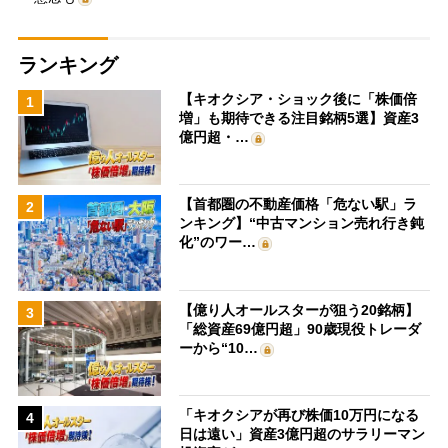
ランキング
【キオクシア・ショック後に「株価倍
1
増」も期待できる注目銘柄5選】資産3
億円超・…
【首都圏の不動産価格「危ない駅」ラ
2
ンキング】“中古マンション売れ行き鈍
化”のワー…
【億り人オールスターが狙う20銘柄】
3
「総資産69億円超」90歳現役トレーダ
ーから“10…
「キオクシアが再び株価10万円になる
4
日は遠い」資産3億円超のサラリーマン