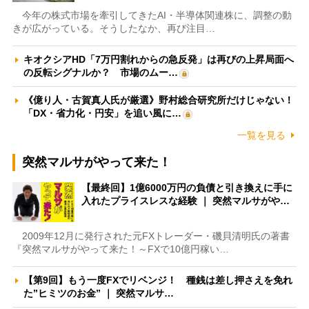
今年の株式市場を牽引してきたAI・半導体関連株に、調整の動
きが広がっている。そうしたなか、再び注目…
キオクシアHD「7万円割れからの急反発」は再びの上昇局面へ
の反転シグナルか？ 市場のムー…
《億り人・古賀真人氏が厳選》野村総合研究所だけじゃない！
「DX・省力化・円安」を追い風に…
一覧を見る
突然マルサがやって来た！
【最終回】1億6000万円の負債と引き換えに手に
入れたプライスレスな経験 ｜ 突然マルサがや…
2009年12月に発行された元FXトレーダー・磯貝清明氏の著書
『突然マルサがやって来た！～FXで10億円稼い…
【第9回】もう一度FXでリベンジ！ 種銭は差し押さえを免れ
た”ヒミツのお金” ｜ 突然マルサ…