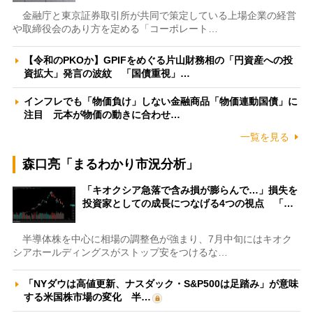
金融庁と東京証券取引所が共同で策定している上場企業の経営
や取締役会のあり方を定める「コーポレート…
【令和のPKOか】GPIFをめぐる片山財務相の「円資産への投
資拡大」発言の波紋 「国債重視」…
インフレでも「物価負け」しない金融商品「物価連動国債」に
注目 元本が物価の動きに合わせ…
一覧を見る
森口亮「まるわかり市況分析」
「キオクシア急落で含み損が膨らんで…」損失を
投資家としての成長につなげる4つの視点 「…
半導体株を中心に相場の調整色が強まり、7月中旬にはキオク
シアホールディングスがストップ安をつけるな…
「NYダウは高値更新、ナスダック・S&P500は足踏み」が意味
する米国株市場の変化 半…