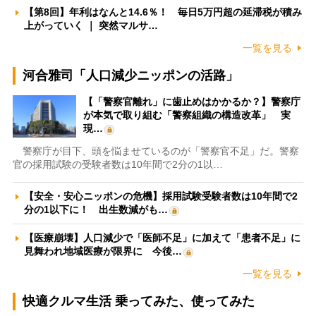
【第8回】年利はなんと14.6％！ 毎日5万円超の延滞税が積み
上がっていく ｜ 突然マルサ…
一覧を見る
河合雅司「人口減少ニッポンの活路」
【「警察官離れ」に歯止めはかかるか？】警察庁
が本気で取り組む「警察組織の構造改革」 実
現…
警察庁が目下、頭を悩ませているのが「警察官不足」だ。警察
官の採用試験の受験者数は10年間で2分の1以…
【安全・安心ニッポンの危機】採用試験受験者数は10年間で2
分の1以下に！ 出生数減がも…
【医療崩壊】人口減少で「医師不足」に加えて「患者不足」に
見舞われ地域医療が限界に 今後…
一覧を見る
快適クルマ生活 乗ってみた、使ってみた