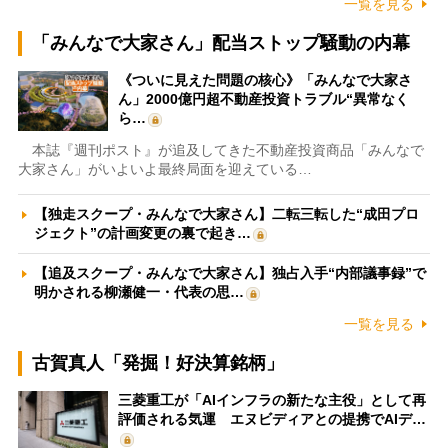
一覧を見る
「みんなで大家さん」配当ストップ騒動の内幕
《ついに見えた問題の核心》「みんなで大家さ
ん」2000億円超不動産投資トラブル“異常なく
ら…
本誌『週刊ポスト』が追及してきた不動産投資商品「みんなで
大家さん」がいよいよ最終局面を迎えている…
【独走スクープ・みんなで大家さん】二転三転した“成田プロ
ジェクト”の計画変更の裏で起き…
【追及スクープ・みんなで大家さん】独占入手“内部議事録”で
明かされる柳瀬健一・代表の思…
一覧を見る
古賀真人「発掘！好決算銘柄」
三菱重工が「AIインフラの新たな主役」として再
評価される気運 エヌビディアとの提携でAIデ…