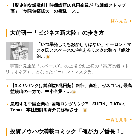
【歴史的な爆騰劇】時価総額10兆円企業が「2連続ストップ
高」「制限値幅拡大」の衝撃 フ…
一覧を見る
大前研一「ビジネス新大陸」の歩き方
「いつ暴発してもおかしくはない」イーロン・マ
スク氏とスペースXが抱えるリスクの数々「絶対
的…
宇宙開発企業「スペースX」の上場で史上初の「兆万長者（ト
リリオネア）」となったイーロン・マスク氏。…
【3メガバンクは純利益5兆円超】銀行、商社、ゼネコンは最高
益続出の一方で、中小企業・…
急増する中国企業の“国籍ロンダリング” SHEIN、TikTok、
Temu…本社機能を海外に移転させ…
一覧を見る
投資ノウハウ満載コミック「俺がカブ番長！」