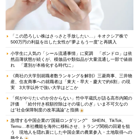
「この恐ろしい株はさっさと手放したい…」キオクシア株で
500万円の利益を出した女性が“夢よもう一度”と再購入
小学生に人気の「シール流通事情」に変調 「ボンドロ」は依
然品薄状態が続くが、模倣品や類似品が大量流通し一部で値崩
れ 「選別が本格化する時代に」
《商社の大学別就職者数ランキングを解剖》三菱商事、三井物
産、住友商事への就職者は「東大・早大・慶大で約6割」の現
実 3大学以外で強い大学はどこか
「何がやりたいのか分からない」竹中平蔵氏が語る高市内閣の
評価 「給付付き税額控除はその場しのぎ」いま不可欠なの
は“社会保障制度の改革議論”と指摘
急増する中国企業の“国籍ロンダリング” SHEIN、TikTok、
Temu…本社機能を海外に移転させ、トランプ関税の回避を狙
う 現地人を隠れ蓑にした中国企業の農業参入・土地取得への
懸念も