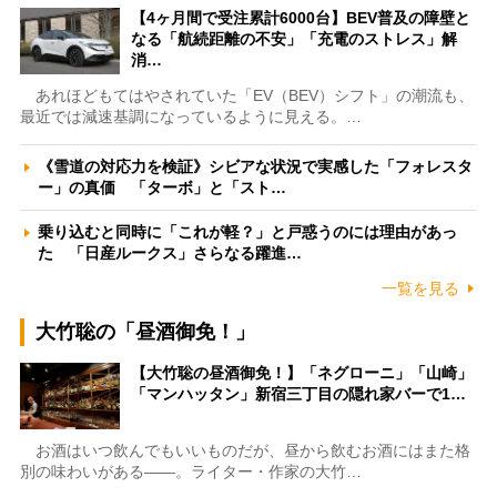
【4ヶ月間で受注累計6000台】BEV普及の障壁と
なる「航続距離の不安」「充電のストレス」解
消…
あれほどもてはやされていた「EV（BEV）シフト」の潮流も、
最近では減速基調になっているように見える。…
《雪道の対応力を検証》シビアな状況で実感した「フォレスタ
ー」の真価 「ターボ」と「スト…
乗り込むと同時に「これが軽？」と戸惑うのには理由があっ
た 「日産ルークス」さらなる躍進…
一覧を見る
大竹聡の「昼酒御免！」
【大竹聡の昼酒御免！】「ネグローニ」「山崎」
「マンハッタン」新宿三丁目の隠れ家バーで1…
お酒はいつ飲んでもいいものだが、昼から飲むお酒にはまた格
別の味わいがある――。ライター・作家の大竹…