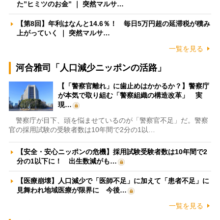
た”ヒミツのお金” ｜ 突然マルサ…
【第8回】年利はなんと14.6％！ 毎日5万円超の延滞税が積み
上がっていく ｜ 突然マルサ…
一覧を見る
河合雅司「人口減少ニッポンの活路」
【「警察官離れ」に歯止めはかかるか？】警察庁
が本気で取り組む「警察組織の構造改革」 実
現…
警察庁が目下、頭を悩ませているのが「警察官不足」だ。警察
官の採用試験の受験者数は10年間で2分の1以…
【安全・安心ニッポンの危機】採用試験受験者数は10年間で2
分の1以下に！ 出生数減がも…
【医療崩壊】人口減少で「医師不足」に加えて「患者不足」に
見舞われ地域医療が限界に 今後…
一覧を見る