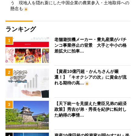
う 現地人を隠れ蓑にした中国企業の農業参入・土地取得への
懸念も
ランキング
老舗遊技機メーカー・豊丸産業がパチ
1
ンコ事業停止の背景 大手と中小の格
差拡大に拍車…
【資産10億円超・かんちさんが厳
2
選！】「キオクシアの次」に資金が流
れる期待の高…
【天下統一を見据えた豊臣兄弟の経済
3
政策】秀吉が弟・秀長を紀伊に転封し
た納得の事情…
資産10億円超の投資家が明かす“AI・半