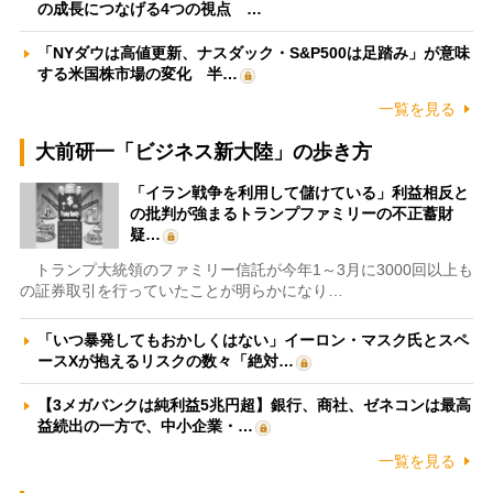
の成長につなげる4つの視点 …
「NYダウは高値更新、ナスダック・S&P500は足踏み」が意味
する米国株市場の変化 半…
一覧を見る
大前研一「ビジネス新大陸」の歩き方
「イラン戦争を利用して儲けている」利益相反と
の批判が強まるトランプファミリーの不正蓄財
疑…
トランプ大統領のファミリー信託が今年1～3月に3000回以上も
の証券取引を行っていたことが明らかになり…
「いつ暴発してもおかしくはない」イーロン・マスク氏とスペ
ースXが抱えるリスクの数々「絶対…
【3メガバンクは純利益5兆円超】銀行、商社、ゼネコンは最高
益続出の一方で、中小企業・…
一覧を見る