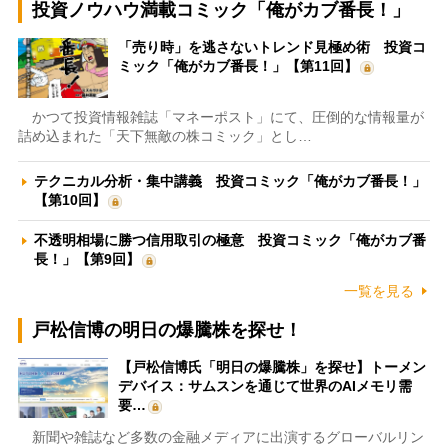
投資ノウハウ満載コミック「俺がカブ番長！」
「売り時」を逃さないトレンド見極め術 投資コ
ミック「俺がカブ番長！」【第11回】
かつて投資情報雑誌「マネーポスト」にて、圧倒的な情報量が
詰め込まれた「天下無敵の株コミック」とし…
テクニカル分析・集中講義 投資コミック「俺がカブ番長！」
【第10回】
不透明相場に勝つ信用取引の極意 投資コミック「俺がカブ番
長！」【第9回】
一覧を見る
戸松信博の明日の爆騰株を探せ！
【戸松信博氏「明日の爆騰株」を探せ】トーメン
デバイス：サムスンを通じて世界のAIメモリ需
要…
新聞や雑誌など多数の金融メディアに出演するグローバルリン