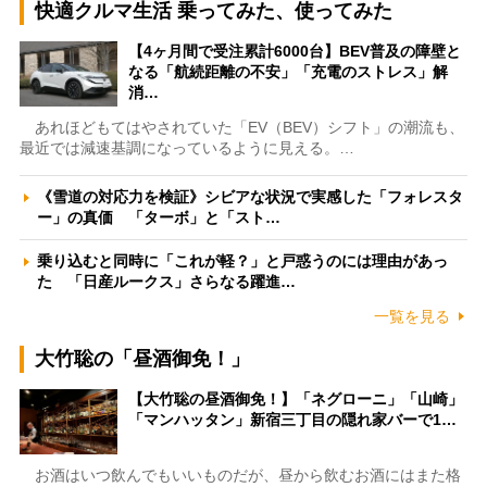
快適クルマ生活 乗ってみた、使ってみた
【4ヶ月間で受注累計6000台】BEV普及の障壁と
なる「航続距離の不安」「充電のストレス」解
消…
あれほどもてはやされていた「EV（BEV）シフト」の潮流も、
最近では減速基調になっているように見える。…
《雪道の対応力を検証》シビアな状況で実感した「フォレスタ
ー」の真価 「ターボ」と「スト…
乗り込むと同時に「これが軽？」と戸惑うのには理由があっ
た 「日産ルークス」さらなる躍進…
一覧を見る
大竹聡の「昼酒御免！」
【大竹聡の昼酒御免！】「ネグローニ」「山崎」
「マンハッタン」新宿三丁目の隠れ家バーで1…
お酒はいつ飲んでもいいものだが、昼から飲むお酒にはまた格