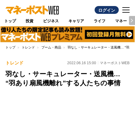
ログイン
トップ
投資
ビジネス
キャリア
ライフ
マネー
トップ
トレンド
ブーム・商品
羽なし・サーキュレーター・送風機… “羽あ
トレンド
2022.06.16 15:00
マネーポストWEB
羽なし・サーキュレーター・送風機…
“羽あり扇風機離れ”する人たちの事情
Loaded
:
96.70%
/
Unmute