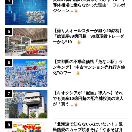
4
導体相場に乗らなかった理由” フルポ
ジション…
【億り人オールスターが狙う20銘柄】
5
「総資産69億円超」90歳現役トレーダ
ーから“10…
【首都圏の不動産価格「危ない駅」ラ
6
ンキング】“中古マンション売れ行き鈍
化”のワー…
【キオクシアが「配当」導入へ】それ
7
でも資産10億円超の配当株投資の達人
が「買う…
「北海道で知らない人はいない！」道
8
民熱愛のカップ焼きそば「やきそば弁