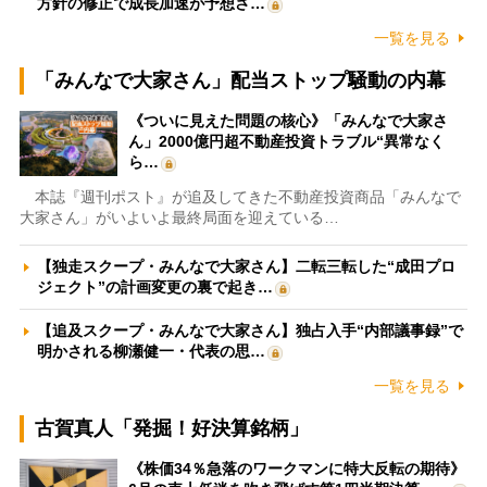
方針の修正で成長加速が予想さ…
一覧を見る
「みんなで大家さん」配当ストップ騒動の内幕
《ついに見えた問題の核心》「みんなで大家さ
ん」2000億円超不動産投資トラブル“異常なく
ら…
本誌『週刊ポスト』が追及してきた不動産投資商品「みんなで
大家さん」がいよいよ最終局面を迎えている…
【独走スクープ・みんなで大家さん】二転三転した“成田プロ
ジェクト”の計画変更の裏で起き…
【追及スクープ・みんなで大家さん】独占入手“内部議事録”で
明かされる柳瀬健一・代表の思…
一覧を見る
古賀真人「発掘！好決算銘柄」
《株価34％急落のワークマンに特大反転の期待》