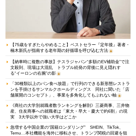
【75歳をすぎたらやめること】ベストセラー『定年後』著者・
楠木新氏が指南する老年期の好循環を呼び込む方法
【納車時に複数の事故】テスラジャパン“多額のEV補助金”で注
文殺到、現場は大混乱 トラブル続発の背後に見え隠れす
る“イーロンの右腕”の影
「30種類以上のパン食べ放題」で行列のできる新形態レストラ
ンを手掛けるサンマルクホールディングス 同社に聞いた「店
舗展開のコンセプト」、事業を多角化してもぶれない軸
《商社の大学別就職者数ランキングを解剖》三菱商事、三井物
産、住友商事への就職者は「東大・早大・慶大で約6割」の現
実 3大学以外で強い大学はどこか
急増する中国企業の“国籍ロンダリング” SHEIN、TikTok、
Temu…本社機能を海外に移転させ、トランプ関税の回避を狙