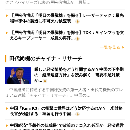
クアドバイザーズ代表の戸松信博氏が、最新…
【戸松信博氏「明日の爆騰株」を探せ】レーザーテック：最先
端半導体の製造に不可欠な検査装…
【戸松信博氏「明日の爆騰株」を探せ】TDK：AIインフラを支
えるキープレーヤー 成長の再評…
一覧を見る
田代尚機のチャイナ・リサーチ
厳しい経済情勢をどう打開するか？中国の下半期
の「経済運営方針」を読み解く 需要不足対策
が…
中国経済に精通する中国株投資の第一人者・田代尚機氏のプレ
ミアム連載「チャイナ・リサーチ」。中国の…
中国「Kimi K3」の衝撃に世界はどう対応するのか？ 米財務
長官が検討する「蒸留を行う中国…
中国経済“予想外の低成長”で政策のテコ入れ必至か 経済運営