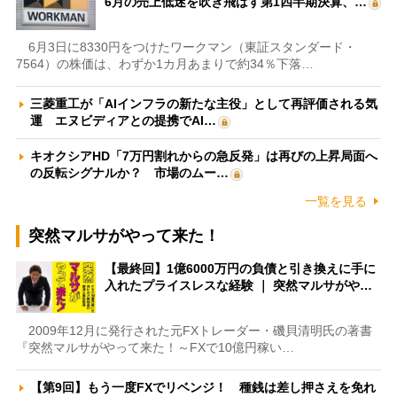
6月の売上低迷を吹き飛ばす第1四半期決算、…
6月3日に8330円をつけたワークマン（東証スタンダード・
7564）の株価は、わずか1カ月あまりで約34％下落…
三菱重工が「AIインフラの新たな主役」として再評価される気
運 エヌビディアとの提携でAI…
キオクシアHD「7万円割れからの急反発」は再びの上昇局面へ
の反転シグナルか？ 市場のムー…
一覧を見る
突然マルサがやって来た！
【最終回】1億6000万円の負債と引き換えに手に
入れたプライスレスな経験 ｜ 突然マルサがや…
2009年12月に発行された元FXトレーダー・磯貝清明氏の著書
『突然マルサがやって来た！～FXで10億円稼い…
【第9回】もう一度FXでリベンジ！ 種銭は差し押さえを免れ