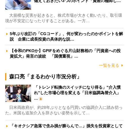
備えておきたい3つのポイント「資産の棚卸し…
大規模な災害が起きると、株式市場が大きく動いたり、取引環
境が不安定になったりすることがある。一方…
5年ぶり改訂の「CGコード」、何が変わったのかポイントを解
説 企業に成長投資の具体的な説…
【令和のPKOか】GPIFをめぐる片山財務相の「円資産への投
資拡大」発言の波紋 「国債重視」…
一覧を見る
森口亮「まるわかり市況分析」
「トレンド転換のスイッチになり得る」“介入慣
れ”した市場心理を変える「日米協調為替介入」
…
日米両政府が、約28年ぶりとなる円買いの協調介入に踏み切っ
た。米国も追加介入を辞さない姿勢を示して…
「キオクシア急落で含み損が膨らんで…」損失を投資家として