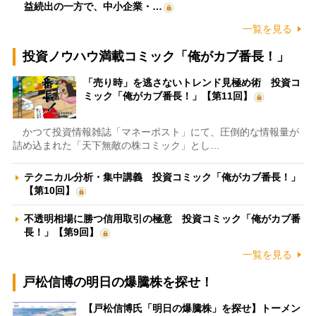
益続出の一方で、中小企業・…
一覧を見る
投資ノウハウ満載コミック「俺がカブ番長！」
「売り時」を逃さないトレンド見極め術 投資コ
ミック「俺がカブ番長！」【第11回】
かつて投資情報雑誌「マネーポスト」にて、圧倒的な情報量が
詰め込まれた「天下無敵の株コミック」とし…
テクニカル分析・集中講義 投資コミック「俺がカブ番長！」
【第10回】
不透明相場に勝つ信用取引の極意 投資コミック「俺がカブ番
長！」【第9回】
一覧を見る
戸松信博の明日の爆騰株を探せ！
【戸松信博氏「明日の爆騰株」を探せ】トーメン