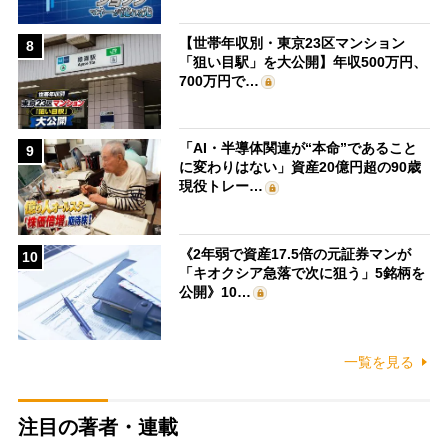
【世帯年収別・東京23区マンション
8
「狙い目駅」を大公開】年収500万円、
700万円で…
「AI・半導体関連が“本命”であること
9
に変わりはない」資産20億円超の90歳
現役トレー…
《2年弱で資産17.5倍の元証券マンが
10
「キオクシア急落で次に狙う」5銘柄を
公開》10…
一覧を見る
注目の著者・連載