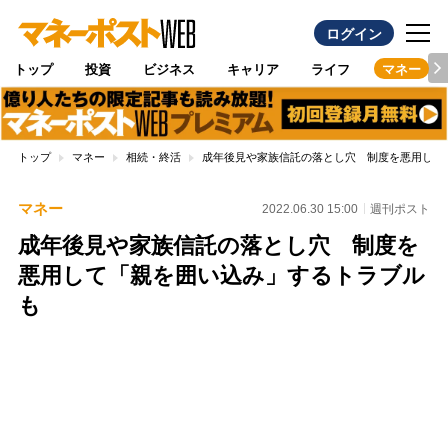
ログイン
トップ
投資
ビジネス
キャリア
ライフ
マネー
トップ
マネー
相続・終活
成年後見や家族信託の落とし穴 制度を悪用して
マネー
2022.06.30 15:00
週刊ポスト
成年後見や家族信託の落とし穴 制度を
悪用して「親を囲い込み」するトラブル
も
Loaded
:
88.23%
/
Unmute