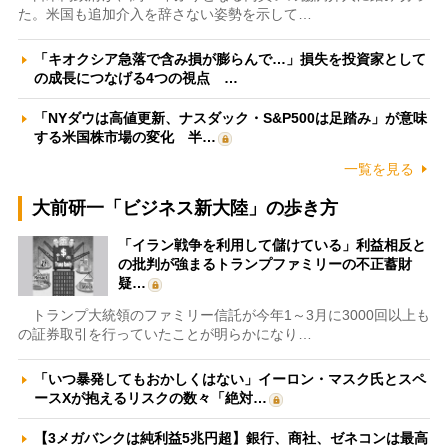
た。米国も追加介入を辞さない姿勢を示して…
「キオクシア急落で含み損が膨らんで…」損失を投資家として
の成長につなげる4つの視点 …
「NYダウは高値更新、ナスダック・S&P500は足踏み」が意味
する米国株市場の変化 半…
一覧を見る
大前研一「ビジネス新大陸」の歩き方
「イラン戦争を利用して儲けている」利益相反と
の批判が強まるトランプファミリーの不正蓄財
疑…
トランプ大統領のファミリー信託が今年1～3月に3000回以上も
の証券取引を行っていたことが明らかになり…
「いつ暴発してもおかしくはない」イーロン・マスク氏とスペ
ースXが抱えるリスクの数々「絶対…
【3メガバンクは純利益5兆円超】銀行、商社、ゼネコンは最高