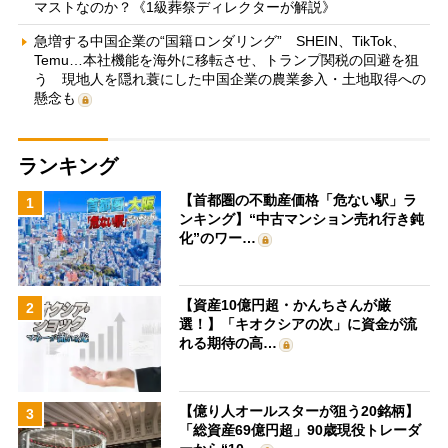
マストなのか？《1級葬祭ディレクターが解説》
急増する中国企業の“国籍ロンダリング” SHEIN、TikTok、
Temu…本社機能を海外に移転させ、トランプ関税の回避を狙
う 現地人を隠れ蓑にした中国企業の農業参入・土地取得への
懸念も
ランキング
【首都圏の不動産価格「危ない駅」ラ
1
ンキング】“中古マンション売れ行き鈍
化”のワー…
【資産10億円超・かんちさんが厳
2
選！】「キオクシアの次」に資金が流
れる期待の高…
【億り人オールスターが狙う20銘柄】
3
「総資産69億円超」90歳現役トレーダ