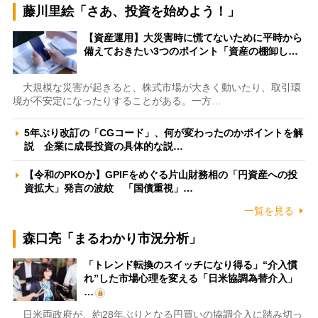
藤川里絵「さあ、投資を始めよう！」
【資産運用】大災害時に慌てないために平時から
備えておきたい3つのポイント「資産の棚卸し…
大規模な災害が起きると、株式市場が大きく動いたり、取引環
境が不安定になったりすることがある。一方…
5年ぶり改訂の「CGコード」、何が変わったのかポイントを解
説 企業に成長投資の具体的な説…
【令和のPKOか】GPIFをめぐる片山財務相の「円資産への投
資拡大」発言の波紋 「国債重視」…
一覧を見る
森口亮「まるわかり市況分析」
「トレンド転換のスイッチになり得る」“介入慣
れ”した市場心理を変える「日米協調為替介入」
…
日米両政府が、約28年ぶりとなる円買いの協調介入に踏み切っ