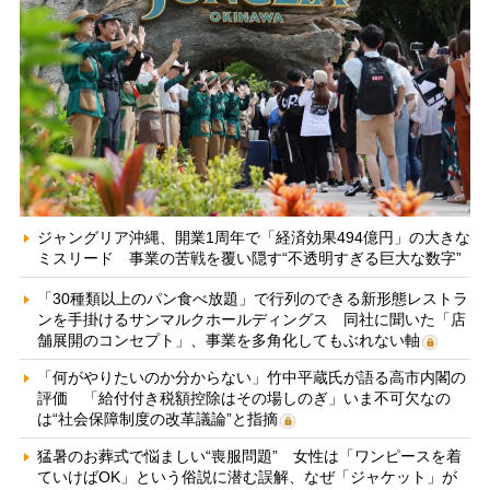
ジャングリア沖縄、開業1周年で「経済効果494億円」の大きな
ミスリード 事業の苦戦を覆い隠す“不透明すぎる巨大な数字”
「30種類以上のパン食べ放題」で行列のできる新形態レストラ
ンを手掛けるサンマルクホールディングス 同社に聞いた「店
舗展開のコンセプト」、事業を多角化してもぶれない軸
「何がやりたいのか分からない」竹中平蔵氏が語る高市内閣の
評価 「給付付き税額控除はその場しのぎ」いま不可欠なの
は“社会保障制度の改革議論”と指摘
猛暑のお葬式で悩ましい“喪服問題” 女性は「ワンピースを着
ていけばOK」という俗説に潜む誤解、なぜ「ジャケット」が