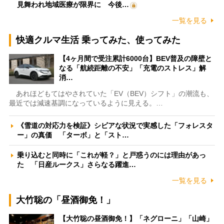
見舞われ地域医療が限界に 今後…
一覧を見る
快適クルマ生活 乗ってみた、使ってみた
【4ヶ月間で受注累計6000台】BEV普及の障壁と
なる「航続距離の不安」「充電のストレス」解
消…
あれほどもてはやされていた「EV（BEV）シフト」の潮流も、
最近では減速基調になっているように見える。…
《雪道の対応力を検証》シビアな状況で実感した「フォレスタ
ー」の真価 「ターボ」と「スト…
乗り込むと同時に「これが軽？」と戸惑うのには理由があっ
た 「日産ルークス」さらなる躍進…
一覧を見る
大竹聡の「昼酒御免！」
【大竹聡の昼酒御免！】「ネグローニ」「山崎」