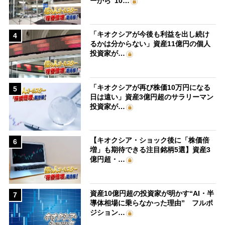
ーから“10…
「キオクシアが今後も利益を出し続け
4
るかは分からない」資産11億円の個人
投資家が…
「キオクシアが再び株価10万円になる
5
日は遠い」資産3億円超のサラリーマン
投資家が…
【キオクシア・ショック後に「株価倍
6
増」も期待できる注目銘柄5選】資産3
億円超・…
資産10億円超の投資家が明かす“AI・半
7
導体相場に乗らなかった理由” フルポ
ジション…