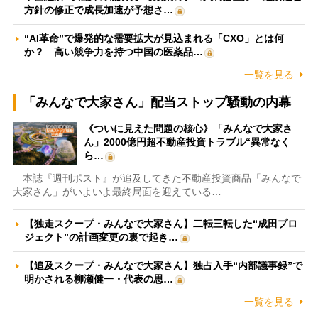
方針の修正で成長加速が予想さ…
“AI革命”で爆発的な需要拡大が見込まれる「CXO」とは何
か？ 高い競争力を持つ中国の医薬品…
一覧を見る
「みんなで大家さん」配当ストップ騒動の内幕
《ついに見えた問題の核心》「みんなで大家さ
ん」2000億円超不動産投資トラブル“異常なく
ら…
本誌『週刊ポスト』が追及してきた不動産投資商品「みんなで
大家さん」がいよいよ最終局面を迎えている…
【独走スクープ・みんなで大家さん】二転三転した“成田プロ
ジェクト”の計画変更の裏で起き…
【追及スクープ・みんなで大家さん】独占入手“内部議事録”で
明かされる柳瀬健一・代表の思…
一覧を見る