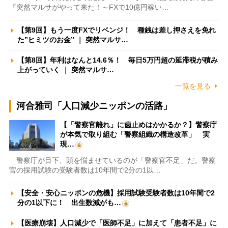
『突然マルサがやって来た！～FXで10億円稼い…
【第9回】もう一度FXでリベンジ！ 種銭は差し押さえを免れ
た”ヒミツのお金” ｜ 突然マルサ…
【第8回】年利はなんと14.6％！ 毎日5万円超の延滞税が積み
上がっていく ｜ 突然マルサ…
一覧を見る
河合雅司「人口減少ニッポンの活路」
【「警察官離れ」に歯止めはかかるか？】警察庁
が本気で取り組む「警察組織の構造改革」 実
現…
警察庁が目下、頭を悩ませているのが「警察官不足」だ。警察
官の採用試験の受験者数は10年間で2分の1以…
【安全・安心ニッポンの危機】採用試験受験者数は10年間で2
分の1以下に！ 出生数減がも…
【医療崩壊】人口減少で「医師不足」に加えて「患者不足」に