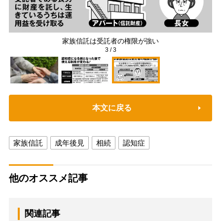
家族信託は受託者の権限が強い
3
/
3
本文に戻る
家族信託
成年後見
相続
認知症
他のオススメ記事
関連記事