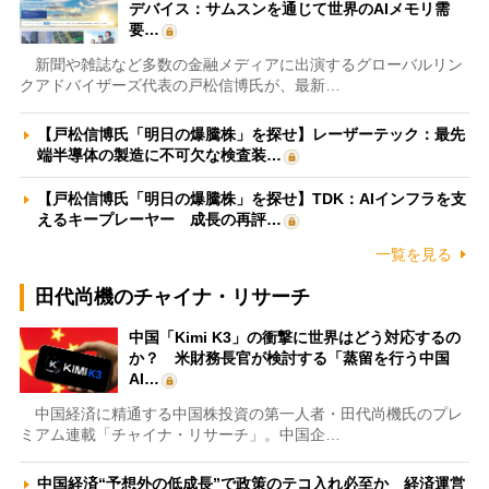
デバイス：サムスンを通じて世界のAIメモリ需
要…
新聞や雑誌など多数の金融メディアに出演するグローバルリン
クアドバイザーズ代表の戸松信博氏が、最新…
【戸松信博氏「明日の爆騰株」を探せ】レーザーテック：最先
端半導体の製造に不可欠な検査装…
【戸松信博氏「明日の爆騰株」を探せ】TDK：AIインフラを支
えるキープレーヤー 成長の再評…
一覧を見る
田代尚機のチャイナ・リサーチ
中国「Kimi K3」の衝撃に世界はどう対応するの
か？ 米財務長官が検討する「蒸留を行う中国
AI…
中国経済に精通する中国株投資の第一人者・田代尚機氏のプレ
ミアム連載「チャイナ・リサーチ」。中国企…
中国経済“予想外の低成長”で政策のテコ入れ必至か 経済運営