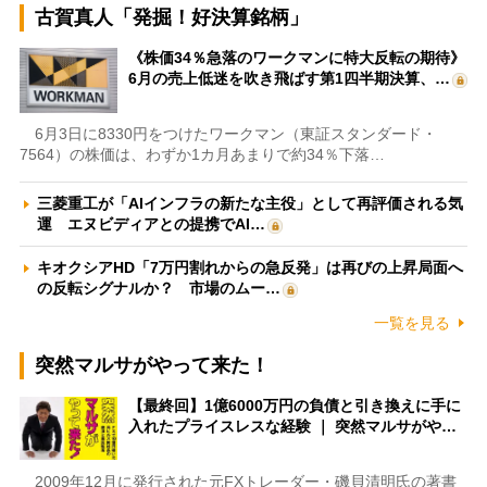
古賀真人「発掘！好決算銘柄」
《株価34％急落のワークマンに特大反転の期待》
6月の売上低迷を吹き飛ばす第1四半期決算、…
6月3日に8330円をつけたワークマン（東証スタンダード・
7564）の株価は、わずか1カ月あまりで約34％下落…
三菱重工が「AIインフラの新たな主役」として再評価される気
運 エヌビディアとの提携でAI…
キオクシアHD「7万円割れからの急反発」は再びの上昇局面へ
の反転シグナルか？ 市場のムー…
一覧を見る
突然マルサがやって来た！
【最終回】1億6000万円の負債と引き換えに手に
入れたプライスレスな経験 ｜ 突然マルサがや…
2009年12月に発行された元FXトレーダー・磯貝清明氏の著書