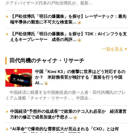
クアドバイザーズ代表の戸松信博氏が、最新…
【戸松信博氏「明日の爆騰株」を探せ】レーザーテック：最先
端半導体の製造に不可欠な検査装…
【戸松信博氏「明日の爆騰株」を探せ】TDK：AIインフラを支
えるキープレーヤー 成長の再評…
一覧を見る
田代尚機のチャイナ・リサーチ
中国「Kimi K3」の衝撃に世界はどう対応するの
か？ 米財務長官が検討する「蒸留を行う中国
AI…
中国経済に精通する中国株投資の第一人者・田代尚機氏のプレ
ミアム連載「チャイナ・リサーチ」。中国企…
中国経済“予想外の低成長”で政策のテコ入れ必至か 経済運営
方針の修正で成長加速が予想さ…
“AI革命”で爆発的な需要拡大が見込まれる「CXO」とは何