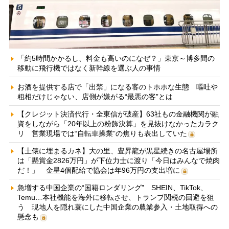
「約5時間かかるし、料金も高いのになぜ？」東京～博多間の
移動に飛行機ではなく新幹線を選ぶ人の事情
お酒を提供する店で「出禁」になる客のトホホな生態 嘔吐や
粗相だけじゃない、店側が嫌がる“最悪の客”とは
【クレジット決済代行・全東信が破産】63社もの金融機関が融
資をしながら「20年以上の粉飾決算」を見抜けなかったカラク
リ 営業現場では“自転車操業”の焦りも表出していた
【土俵に埋まるカネ】大の里、豊昇龍が黒星続きの名古屋場所
は「懸賞金2826万円」が下位力士に渡り「今日はみんなで焼肉
だ！」 金星4個配給で協会は年96万円の支出増に
急増する中国企業の“国籍ロンダリング” SHEIN、TikTok、
Temu…本社機能を海外に移転させ、トランプ関税の回避を狙
う 現地人を隠れ蓑にした中国企業の農業参入・土地取得への
懸念も