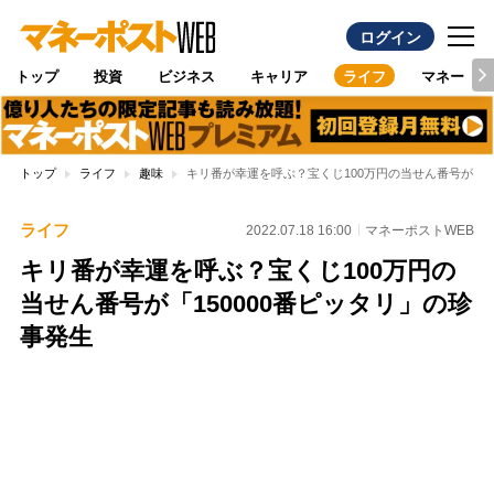
ログイン
トップ
投資
ビジネス
キャリア
ライフ
マネー
トップ
ライフ
趣味
キリ番が幸運を呼ぶ？宝くじ100万円の当せん番号が「15
ライフ
2022.07.18 16:00
マネーポストWEB
キリ番が幸運を呼ぶ？宝くじ100万円の
当せん番号が「150000番ピッタリ」の珍
事発生
Loaded
:
100.00%
/
Unmute