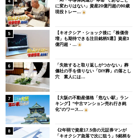
「AI・半導体関連が“本命”であること
4
に変わりはない」資産20億円超の90歳
現役トレー…
【キオクシア・ショック後に「株価倍
5
増」も期待できる注目銘柄5選】資産3
億円超・…
「失敗すると取り返しがつかない」葬
6
儀社の手を借りない「DIY葬」の落とし
穴 素人には…
【大阪の不動産価格「危ない駅」ラン
7
キング】“中古マンション売れ行き鈍
化”のワース…
《2年弱で資産17.5倍の元証券マンが
8
「キオクシア急落で次に狙う」5銘柄を