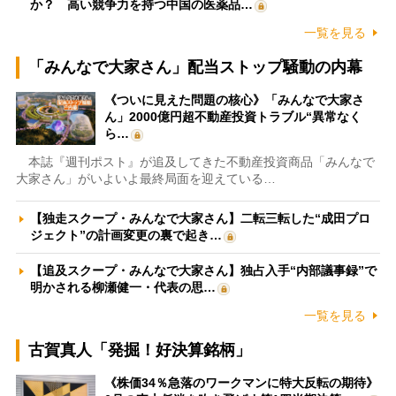
か？ 高い競争力を持つ中国の医薬品…
一覧を見る
「みんなで大家さん」配当ストップ騒動の内幕
《ついに見えた問題の核心》「みんなで大家さ
ん」2000億円超不動産投資トラブル“異常なく
ら…
本誌『週刊ポスト』が追及してきた不動産投資商品「みんなで
大家さん」がいよいよ最終局面を迎えている…
【独走スクープ・みんなで大家さん】二転三転した“成田プロ
ジェクト”の計画変更の裏で起き…
【追及スクープ・みんなで大家さん】独占入手“内部議事録”で
明かされる柳瀬健一・代表の思…
一覧を見る
古賀真人「発掘！好決算銘柄」
《株価34％急落のワークマンに特大反転の期待》