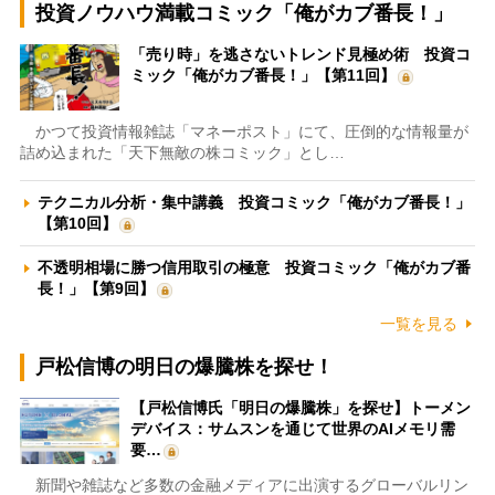
投資ノウハウ満載コミック「俺がカブ番長！」
「売り時」を逃さないトレンド見極め術 投資コ
ミック「俺がカブ番長！」【第11回】
かつて投資情報雑誌「マネーポスト」にて、圧倒的な情報量が
詰め込まれた「天下無敵の株コミック」とし…
テクニカル分析・集中講義 投資コミック「俺がカブ番長！」
【第10回】
不透明相場に勝つ信用取引の極意 投資コミック「俺がカブ番
長！」【第9回】
一覧を見る
戸松信博の明日の爆騰株を探せ！
【戸松信博氏「明日の爆騰株」を探せ】トーメン
デバイス：サムスンを通じて世界のAIメモリ需
要…
新聞や雑誌など多数の金融メディアに出演するグローバルリン