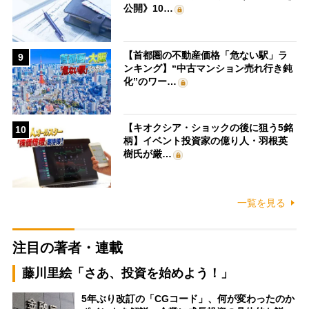
公開》10…
【首都圏の不動産価格「危ない駅」ラ
9
ンキング】“中古マンション売れ行き鈍
化”のワー…
【キオクシア・ショックの後に狙う5銘
10
柄】イベント投資家の億り人・羽根英
樹氏が厳…
一覧を見る
注目の著者・連載
藤川里絵「さあ、投資を始めよう！」
5年ぶり改訂の「CGコード」、何が変わったのか