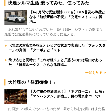
快適クルマ生活 乗ってみた、使ってみた
【4ヶ月間で受注累計6000台】BEV普及の障壁と
なる「航続距離の不安」「充電のストレス」解
消…
あれほどもてはやされていた「EV（BEV）シフト」の潮流も、
最近では減速基調になっているように見える。…
《雪道の対応力を検証》シビアな状況で実感した「フォレスタ
ー」の真価 「ターボ」と「スト…
乗り込むと同時に「これが軽？」と戸惑うのには理由があっ
た 「日産ルークス」さらなる躍進…
一覧を見る
大竹聡の「昼酒御免！」
【大竹聡の昼酒御免！】「ネグローニ」「山崎」
「マンハッタン」新宿三丁目の隠れ家バーで1…
お酒はいつ飲んでもいいものだが、昼から飲むお酒にはまた格