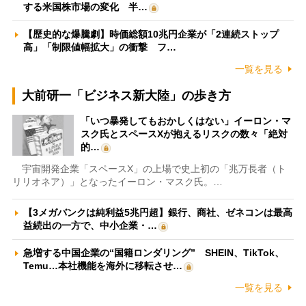
する米国株市場の変化 半…
【歴史的な爆騰劇】時価総額10兆円企業が「2連続ストップ
高」「制限値幅拡大」の衝撃 フ…
一覧を見る
大前研一「ビジネス新大陸」の歩き方
「いつ暴発してもおかしくはない」イーロン・マ
スク氏とスペースXが抱えるリスクの数々「絶対
的…
宇宙開発企業「スペースX」の上場で史上初の「兆万長者（ト
リリオネア）」となったイーロン・マスク氏。…
【3メガバンクは純利益5兆円超】銀行、商社、ゼネコンは最高
益続出の一方で、中小企業・…
急増する中国企業の“国籍ロンダリング” SHEIN、TikTok、
Temu…本社機能を海外に移転させ…
一覧を見る