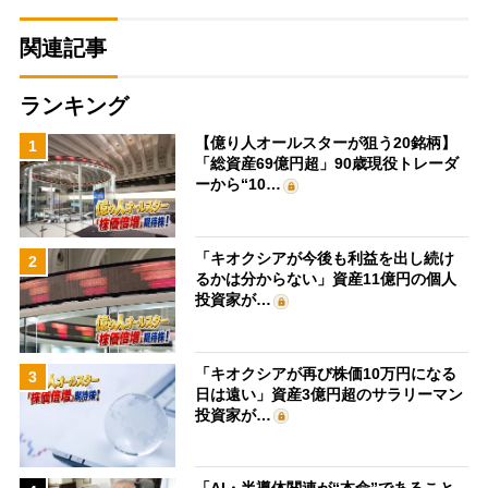
関連記事
ランキング
【億り人オールスターが狙う20銘柄】
1
「総資産69億円超」90歳現役トレーダ
ーから“10…
「キオクシアが今後も利益を出し続け
2
るかは分からない」資産11億円の個人
投資家が…
「キオクシアが再び株価10万円になる
3
日は遠い」資産3億円超のサラリーマン
投資家が…