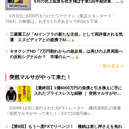
6月の売上低迷を吹き飛ばす第1四半期決算、…
6月3日に8330円をつけたワークマン（東証スタンダード・
7564）の株価は、わずか1カ月あまりで約34％下落…
三菱重工が「AIインフラの新たな主役」として再評価される気
運 エヌビディアとの提携でAI…
キオクシアHD「7万円割れからの急反発」は再びの上昇局面へ
の反転シグナルか？ 市場のムー…
一覧を見る
突然マルサがやって来た！
【最終回】1億6000万円の負債と引き換えに手に
入れたプライスレスな経験 ｜ 突然マルサがや…
2009年12月に発行された元FXトレーダー・磯貝清明氏の著書
『突然マルサがやって来た！～FXで10億円稼い…
【第9回】もう一度FXでリベンジ！ 種銭は差し押さえを免れ