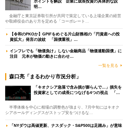
ポイントを解説 企業に成長投資の具体的な説
明…
金融庁と東京証券取引所が共同で策定している上場企業の経営
や取締役会のあり方を定める「コーポレート…
【令和のPKOか】GPIFをめぐる片山財務相の「円資産への投
資拡大」発言の波紋 「国債重視」…
インフレでも「物価負け」しない金融商品「物価連動国債」に
注目 元本が物価の動きに合わせ…
一覧を見る
森口亮「まるわかり市況分析」
「キオクシア急落で含み損が膨らんで…」損失を
投資家としての成長につなげる4つの視点 「…
半導体株を中心に相場の調整色が強まり、7月中旬にはキオク
シアホールディングスがストップ安をつけるな…
「NYダウは高値更新、ナスダック・S&P500は足踏み」が意味