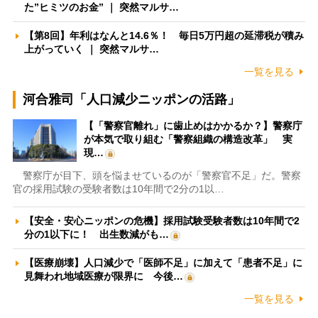
た”ヒミツのお金” ｜ 突然マルサ…
【第8回】年利はなんと14.6％！ 毎日5万円超の延滞税が積み
上がっていく ｜ 突然マルサ…
一覧を見る
河合雅司「人口減少ニッポンの活路」
【「警察官離れ」に歯止めはかかるか？】警察庁
が本気で取り組む「警察組織の構造改革」 実
現…
警察庁が目下、頭を悩ませているのが「警察官不足」だ。警察
官の採用試験の受験者数は10年間で2分の1以…
【安全・安心ニッポンの危機】採用試験受験者数は10年間で2
分の1以下に！ 出生数減がも…
【医療崩壊】人口減少で「医師不足」に加えて「患者不足」に
見舞われ地域医療が限界に 今後…
一覧を見る