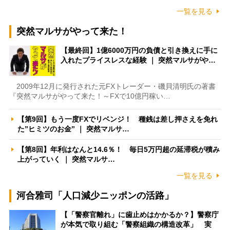
一覧を見る
突然マルサがやって来た！
【最終回】1億6000万円の負債と引き換えに手に
入れたプライスレスな経験 ｜ 突然マルサがや…
2009年12月に発行された元FXトレーダー・磯貝清明氏の著書
『突然マルサがやって来た！～FXで10億円稼い…
【第9回】もう一度FXでリベンジ！ 種銭は差し押さえを免れ
た”ヒミツのお金” ｜ 突然マルサ…
【第8回】年利はなんと14.6％！ 毎日5万円超の延滞税が積み
上がっていく ｜ 突然マルサ…
一覧を見る
河合雅司「人口減少ニッポンの活路」
【「警察官離れ」に歯止めはかかるか？】警察庁
が本気で取り組む「警察組織の構造改革」 実