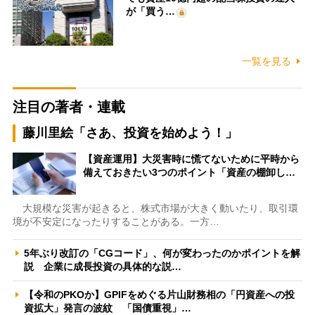
が「買う…
一覧を見る
注目の著者・連載
藤川里絵「さあ、投資を始めよう！」
【資産運用】大災害時に慌てないために平時から
備えておきたい3つのポイント「資産の棚卸し…
大規模な災害が起きると、株式市場が大きく動いたり、取引環
境が不安定になったりすることがある。一方…
5年ぶり改訂の「CGコード」、何が変わったのかポイントを解
説 企業に成長投資の具体的な説…
【令和のPKOか】GPIFをめぐる片山財務相の「円資産への投
資拡大」発言の波紋 「国債重視」…