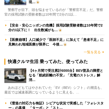
現…
警察庁が目下、頭を悩ませているのが「警察官不足」だ。警察
官の採用試験の受験者数は10年間で2分の1以…
【安全・安心ニッポンの危機】採用試験受験者数は10年間で2
分の1以下に！ 出生数減がも…
【医療崩壊】人口減少で「医師不足」に加えて「患者不足」に
見舞われ地域医療が限界に 今後…
一覧を見る
快適クルマ生活 乗ってみた、使ってみた
【4ヶ月間で受注累計6000台】BEV普及の障壁と
なる「航続距離の不安」「充電のストレス」解
消…
あれほどもてはやされていた「EV（BEV）シフト」の潮流も、
最近では減速基調になっているように見える。…
《雪道の対応力を検証》シビアな状況で実感した「フォレスタ
ー」の真価 「ターボ」と「スト…