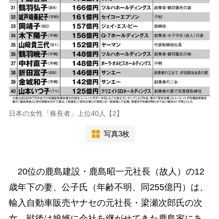
日本の女性「株長者」上位40人【2】
写真3枚
20位の鹿島建設・鹿島昭一元社長（故人）の12
歳年下の妻、公子氏（年齢不明、同255億円）は、
輸入自動車販売ヤナセの元社長・梁瀬次郎氏の次
女。戦後は娘婿に会社を継がせてきた鹿島家にあ