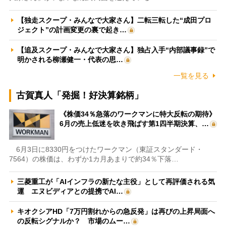
【独走スクープ・みんなで大家さん】二転三転した“成田プロ
ジェクト”の計画変更の裏で起き…
【追及スクープ・みんなで大家さん】独占入手“内部議事録”で
明かされる柳瀬健一・代表の思…
一覧を見る
古賀真人「発掘！好決算銘柄」
《株価34％急落のワークマンに特大反転の期待》
6月の売上低迷を吹き飛ばす第1四半期決算、…
6月3日に8330円をつけたワークマン（東証スタンダード・
7564）の株価は、わずか1カ月あまりで約34％下落…
三菱重工が「AIインフラの新たな主役」として再評価される気
運 エヌビディアとの提携でAI…
キオクシアHD「7万円割れからの急反発」は再びの上昇局面へ
の反転シグナルか？ 市場のムー…