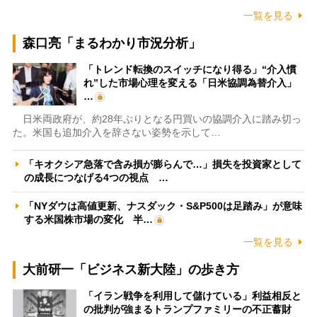
一覧を見る
森口亮「まるわかり市況分析」
「トレンド転換のスイッチになり得る」“介入慣
れ”した市場心理を変える「日米協調為替介入」
…
日米両政府が、約28年ぶりとなる円買いの協調介入に踏み切っ
た。米国も追加介入を辞さない姿勢を示して…
「キオクシア急落で含み損が膨らんで…」損失を投資家として
の成長につなげる4つの視点 …
「NYダウは高値更新、ナスダック・S&P500は足踏み」が意味
する米国株市場の変化 半…
一覧を見る
大前研一「ビジネス新大陸」の歩き方
「イラン戦争を利用して儲けている」利益相反と
の批判が強まるトランプファミリーの不正蓄財