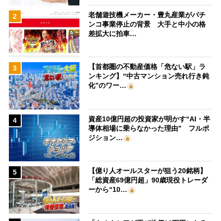
老舗遊技機メーカー・豊丸産業がパチ
2
ンコ事業停止の背景 大手と中小の格
差拡大に拍車…
【首都圏の不動産価格「危ない駅」ラ
3
ンキング】“中古マンション売れ行き鈍
化”のワー…
資産10億円超の投資家が明かす“AI・半
4
導体相場に乗らなかった理由” フルポ
ジション…
【億り人オールスターが狙う20銘柄】
5
「総資産69億円超」90歳現役トレーダ
ーから“10…