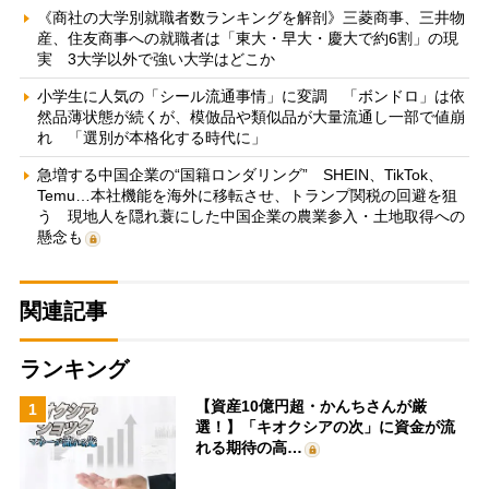
《商社の大学別就職者数ランキングを解剖》三菱商事、三井物
産、住友商事への就職者は「東大・早大・慶大で約6割」の現
実 3大学以外で強い大学はどこか
小学生に人気の「シール流通事情」に変調 「ボンドロ」は依
然品薄状態が続くが、模倣品や類似品が大量流通し一部で値崩
れ 「選別が本格化する時代に」
急増する中国企業の“国籍ロンダリング” SHEIN、TikTok、
Temu…本社機能を海外に移転させ、トランプ関税の回避を狙
う 現地人を隠れ蓑にした中国企業の農業参入・土地取得への
懸念も
関連記事
ランキング
【資産10億円超・かんちさんが厳
1
選！】「キオクシアの次」に資金が流
れる期待の高…