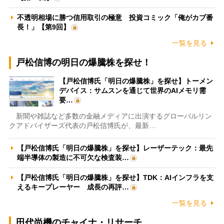
不透明相場に勝つ信用取引の極意 投資コミック「俺がカブ番
長！」【第9回】
一覧を見る
戸松信博の明日の爆騰株を探せ！
【戸松信博氏「明日の爆騰株」を探せ】トーメン
デバイス：サムスンを通じて世界のAIメモリ需
要…
新聞や雑誌など多数の金融メディアに出演するグローバルリン
クアドバイザーズ代表の戸松信博氏が、最新…
【戸松信博氏「明日の爆騰株」を探せ】レーザーテック：最先
端半導体の製造に不可欠な検査装…
【戸松信博氏「明日の爆騰株」を探せ】TDK：AIインフラを支
えるキープレーヤー 成長の再評…
一覧を見る
田代尚機のチャイナ・リサーチ