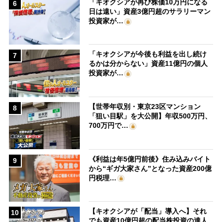
「キオクシアが再び株価10万円になる
6
日は遠い」資産3億円超のサラリーマン
投資家が…
「キオクシアが今後も利益を出し続け
7
るかは分からない」資産11億円の個人
投資家が…
【世帯年収別・東京23区マンション
8
「狙い目駅」を大公開】年収500万円、
700万円で…
《利益は年5億円前後》住み込みバイト
9
から“ギガ大家さん”となった資産200億
円税理…
【キオクシアが「配当」導入へ】それ
10
でも資産10億円超の配当株投資の達人