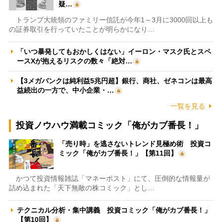
疑…
トランプ大統領のファミリー信託が今年1～3月に3000回以上も
の証券取引を行っていたことが明らかになり…
「いつ暴発してもおかしくはない」イーロン・マスク氏とスペ
ースXが抱えるリスクの数々「絶対…
【3メガバンクは純利益5兆円超】銀行、商社、ゼネコンは最高
益続出の一方で、中小企業・…
一覧を見る
投資ノウハウ満載コミック「俺がカブ番長！」
「売り時」を逃さないトレンド見極め術 投資コ
ミック「俺がカブ番長！」【第11回】
かつて投資情報雑誌「マネーポスト」にて、圧倒的な情報量が
詰め込まれた「天下無敵の株コミック」とし…
テクニカル分析・集中講義 投資コミック「俺がカブ番長！」
【第10回】