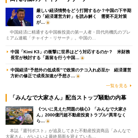
厳しい経済情勢をどう打開するか？中国の下半期
の「経済運営方針」を読み解く 需要不足対策
が…
中国経済に精通する中国株投資の第一人者・田代尚機氏のプレ
ミアム連載「チャイナ・リサーチ」。中国の…
中国「Kimi K3」の衝撃に世界はどう対応するのか？ 米財務
長官が検討する「蒸留を行う中国…
中国経済“予想外の低成長”で政策のテコ入れ必至か 経済運営
方針の修正で成長加速が予想さ…
一覧を見る
「みんなで大家さん」配当ストップ騒動の内幕
《ついに見えた問題の核心》「みんなで大家さ
ん」2000億円超不動産投資トラブル“異常なく
ら…
本誌『週刊ポスト』が追及してきた不動産投資商品「みんなで
大家さん」がいよいよ最終局面を迎えている…