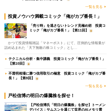
一覧を見る
投資ノウハウ満載コミック「俺がカブ番長！」
「売り時」を逃さないトレンド見極め術 投資コ
ミック「俺がカブ番長！」【第11回】
かつて投資情報雑誌「マネーポスト」にて、圧倒的な情報量が
詰め込まれた「天下無敵の株コミック」とし…
テクニカル分析・集中講義 投資コミック「俺がカブ番長！」
【第10回】
不透明相場に勝つ信用取引の極意 投資コミック「俺がカブ番
長！」【第9回】
一覧を見る
戸松信博の明日の爆騰株を探せ！
【戸松信博氏「明日の爆騰株」を探せ】トーメン
デバイス：サムスンを通じて世界のAIメモリ需