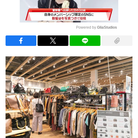
Powered by 
GliaStudios
Mute