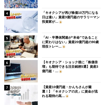
「キオクシアが再び株価10万円になる
4
日は遠い」資産3億円超のサラリーマン
投資家が…
「AI・半導体関連が“本命”であること
5
に変わりはない」資産20億円超の90歳
現役トレー…
【キオクシア・ショック後に「株価倍
6
増」も期待できる注目銘柄5選】資産3
億円超・…
【資産10億円超・かんちさんが厳
7
選！】「キオクシアの次」に資金が流
れる期待の高…