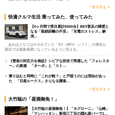
一覧を見る
快適クルマ生活 乗ってみた、使ってみた
【4ヶ月間で受注累計6000台】BEV普及の障壁と
なる「航続距離の不安」「充電のストレス」解
消…
あれほどもてはやされていた「EV（BEV）シフト」の潮流も、
最近では減速基調になっているように見える。…
《雪道の対応力を検証》シビアな状況で実感した「フォレスタ
ー」の真価 「ターボ」と「スト…
乗り込むと同時に「これが軽？」と戸惑うのには理由があっ
た 「日産ルークス」さらなる躍進…
一覧を見る
大竹聡の「昼酒御免！」
【大竹聡の昼酒御免！】「ネグローニ」「山崎」
「マンハッタン」新宿三丁目の隠れ家バーで1…