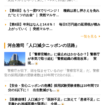
【第9回】もう一度FXでリベンジ！ 種銭は差し押さえを免れ
た”ヒミツのお金” ｜ 突然マルサ…
【第8回】年利はなんと14.6％！ 毎日5万円超の延滞税が積み
上がっていく ｜ 突然マルサ…
一覧を見る
河合雅司「人口減少ニッポンの活路」
【「警察官離れ」に歯止めはかかるか？】警察庁
が本気で取り組む「警察組織の構造改革」 実
現…
警察庁が目下、頭を悩ませているのが「警察官不足」だ。警察
官の採用試験の受験者数は10年間で2分の1以…
【安全・安心ニッポンの危機】採用試験受験者数は10年間で2
分の1以下に！ 出生数減がも…
【医療崩壊】人口減少で「医師不足」に加えて「患者不足」に
見舞われ地域医療が限界に 今後…