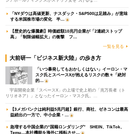
「NYダウは高値更新、ナスダック・S&P500は足踏み」が意味
する米国株市場の変化 半…
【歴史的な爆騰劇】時価総額10兆円企業が「2連続ストップ
高」「制限値幅拡大」の衝撃 フ…
一覧を見る
大前研一「ビジネス新大陸」の歩き方
「いつ暴発してもおかしくはない」イーロン・マ
スク氏とスペースXが抱えるリスクの数々「絶対
的…
宇宙開発企業「スペースX」の上場で史上初の「兆万長者（ト
リリオネア）」となったイーロン・マスク氏。…
【3メガバンクは純利益5兆円超】銀行、商社、ゼネコンは最高
益続出の一方で、中小企業・…
急増する中国企業の“国籍ロンダリング” SHEIN、TikTok、
Temu…本社機能を海外に移転させ…