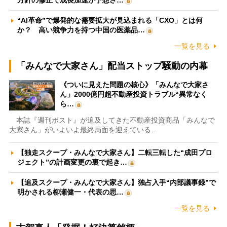
“AI革命”で爆発的な需要拡大が見込まれる「CXO」とは何
か？ 高い競争力を持つ中国の医薬品…
一覧を見る
「みんなで大家さん」配当ストップ騒動の内幕
《ついに見えた問題の核心》「みんなで大家さ
ん」2000億円超不動産投資トラブル“異常なく
ら…
本誌『週刊ポスト』が追及してきた不動産投資商品「みんなで
大家さん」がいよいよ最終局面を迎えている…
【独走スクープ・みんなで大家さん】二転三転した“成田プロ
ジェクト”の計画変更の裏で起き…
【追及スクープ・みんなで大家さん】独占入手“内部議事録”で
明かされる柳瀬健一・代表の思…
一覧を見る