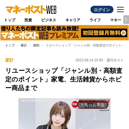
ログイン
トップ
投資
ビジネス
キャリア
ライフ
マネー
トップ
家計
節約
リユースショップ「ジャンル別・高額査定のポイント」家
家計
2022.09.14 15:00
週刊ポスト
リユースショップ「ジャンル別・高額査
定のポイント」家電、生活雑貨からホビ
ー商品まで
もっと見る
arrow_forward_ios