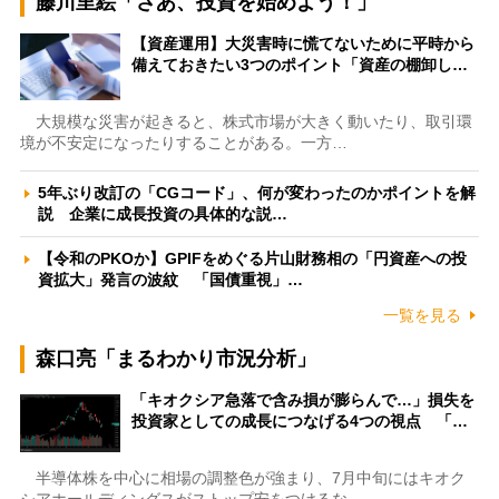
藤川里絵「さあ、投資を始めよう！」
【資産運用】大災害時に慌てないために平時から
備えておきたい3つのポイント「資産の棚卸し…
大規模な災害が起きると、株式市場が大きく動いたり、取引環
境が不安定になったりすることがある。一方…
5年ぶり改訂の「CGコード」、何が変わったのかポイントを解
説 企業に成長投資の具体的な説…
【令和のPKOか】GPIFをめぐる片山財務相の「円資産への投
資拡大」発言の波紋 「国債重視」…
一覧を見る
森口亮「まるわかり市況分析」
「キオクシア急落で含み損が膨らんで…」損失を
投資家としての成長につなげる4つの視点 「…
半導体株を中心に相場の調整色が強まり、7月中旬にはキオク
シアホールディングスがストップ安をつけるな…