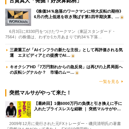
古賀真人「発掘！好決算銘柄」
《株価34％急落のワークマンに特大反転の期待》
6月の売上低迷を吹き飛ばす第1四半期決算、…
6月3日に8330円をつけたワークマン（東証スタンダード・
7564）の株価は、わずか1カ月あまりで約34％下落…
三菱重工が「AIインフラの新たな主役」として再評価される気
運 エヌビディアとの提携でAI…
キオクシアHD「7万円割れからの急反発」は再びの上昇局面へ
の反転シグナルか？ 市場のムー…
一覧を見る
突然マルサがやって来た！
【最終回】1億6000万円の負債と引き換えに手に
入れたプライスレスな経験 ｜ 突然マルサがや…
2009年12月に発行された元FXトレーダー・磯貝清明氏の著書
『突然マルサがやって来た！～FXで10億円稼い…