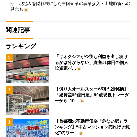
う 現地人を隠れ蓑にした中国企業の農業参入・土地取得への
懸念も
関連記事
ランキング
「キオクシアが今後も利益を出し続け
1
るかは分からない」資産11億円の個人
投資家が…
【億り人オールスターが狙う20銘柄】
2
「総資産69億円超」90歳現役トレーダ
ーから“10…
【首都圏の不動産価格「危ない駅」ラ
3
ンキング】“中古マンション売れ行き鈍
化”のワー…