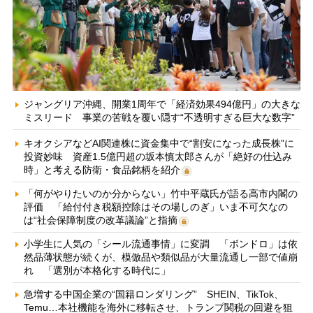
ジャングリア沖縄、開業1周年で「経済効果494億円」の大きな
ミスリード 事業の苦戦を覆い隠す“不透明すぎる巨大な数字”
キオクシアなどAI関連株に資金集中で“割安になった成長株”に
投資妙味 資産1.5億円超の坂本慎太郎さんが「絶好の仕込み
時」と考える防衛・食品銘柄を紹介
「何がやりたいのか分からない」竹中平蔵氏が語る高市内閣の
評価 「給付付き税額控除はその場しのぎ」いま不可欠なの
は“社会保障制度の改革議論”と指摘
小学生に人気の「シール流通事情」に変調 「ボンドロ」は依
然品薄状態が続くが、模倣品や類似品が大量流通し一部で値崩
れ 「選別が本格化する時代に」
急増する中国企業の“国籍ロンダリング” SHEIN、TikTok、
Temu…本社機能を海外に移転させ、トランプ関税の回避を狙