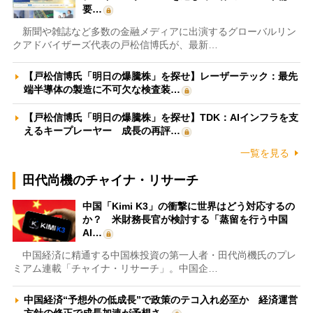
要…
新聞や雑誌など多数の金融メディアに出演するグローバルリン
クアドバイザーズ代表の戸松信博氏が、最新…
【戸松信博氏「明日の爆騰株」を探せ】レーザーテック：最先
端半導体の製造に不可欠な検査装…
【戸松信博氏「明日の爆騰株」を探せ】TDK：AIインフラを支
えるキープレーヤー 成長の再評…
一覧を見る
田代尚機のチャイナ・リサーチ
中国「Kimi K3」の衝撃に世界はどう対応するの
か？ 米財務長官が検討する「蒸留を行う中国
AI…
中国経済に精通する中国株投資の第一人者・田代尚機氏のプレ
ミアム連載「チャイナ・リサーチ」。中国企…
中国経済“予想外の低成長”で政策のテコ入れ必至か 経済運営
方針の修正で成長加速が予想さ…