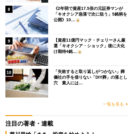
《2年弱で資産17.5倍の元証券マンが
8
「キオクシア急落で次に狙う」5銘柄を
公開》10…
【資産11億円マック・チェリーさん厳
9
選「キオクシア・ショック」後に大化
け期待4銘…
「失敗すると取り返しがつかない」葬
10
儀社の手を借りない「DIY葬」の落とし
穴 素人には…
一覧を見る
注目の著者・連載