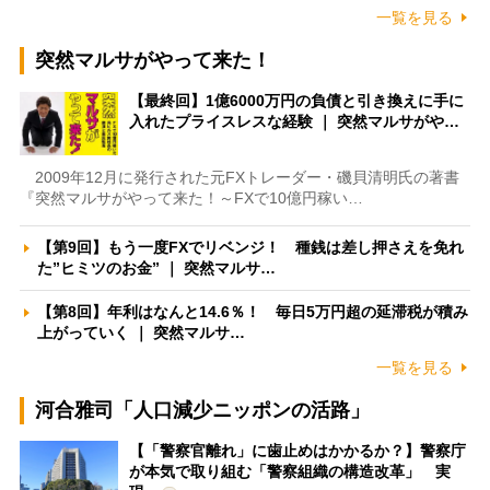
一覧を見る
突然マルサがやって来た！
【最終回】1億6000万円の負債と引き換えに手に
入れたプライスレスな経験 ｜ 突然マルサがや…
2009年12月に発行された元FXトレーダー・磯貝清明氏の著書
『突然マルサがやって来た！～FXで10億円稼い…
【第9回】もう一度FXでリベンジ！ 種銭は差し押さえを免れ
た”ヒミツのお金” ｜ 突然マルサ…
【第8回】年利はなんと14.6％！ 毎日5万円超の延滞税が積み
上がっていく ｜ 突然マルサ…
一覧を見る
河合雅司「人口減少ニッポンの活路」
【「警察官離れ」に歯止めはかかるか？】警察庁
が本気で取り組む「警察組織の構造改革」 実