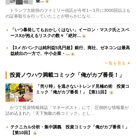
疑…
トランプ大統領のファミリー信託が今年1～3月に3000回以上も
の証券取引を行っていたことが明らかになり…
「いつ暴発してもおかしくはない」イーロン・マスク氏とスペ
ースXが抱えるリスクの数々「絶対…
【3メガバンクは純利益5兆円超】銀行、商社、ゼネコンは最高
益続出の一方で、中小企業・…
一覧を見る
投資ノウハウ満載コミック「俺がカブ番長！」
「売り時」を逃さないトレンド見極め術 投資コ
ミック「俺がカブ番長！」【第11回】
かつて投資情報雑誌「マネーポスト」にて、圧倒的な情報量が
詰め込まれた「天下無敵の株コミック」とし…
テクニカル分析・集中講義 投資コミック「俺がカブ番長！」
【第10回】