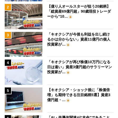
【億り人オールスターが狙う20銘柄】
2
「総資産69億円超」90歳現役トレーダ
ーから“10…
「キオクシアが今後も利益を出し続け
3
るかは分からない」資産11億円の個人
投資家が…
「キオクシアが再び株価10万円になる
4
日は遠い」資産3億円超のサラリーマン
投資家が…
【キオクシア・ショック後に「株価倍
5
増」も期待できる注目銘柄5選】資産3
億円超・…
「AI・半導体関連が“本命”であること