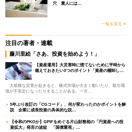
穴 素人には…
一覧を見る
注目の著者・連載
藤川里絵「さあ、投資を始めよう！」
【資産運用】大災害時に慌てないために平時から
備えておきたい3つのポイント「資産の棚卸し…
大規模な災害が起きると、株式市場が大きく動いたり、取引環
境が不安定になったりすることがある。一方…
5年ぶり改訂の「CGコード」、何が変わったのかポイントを解
説 企業に成長投資の具体的な説…
【令和のPKOか】GPIFをめぐる片山財務相の「円資産への投
資拡大」発言の波紋 「国債重視」…