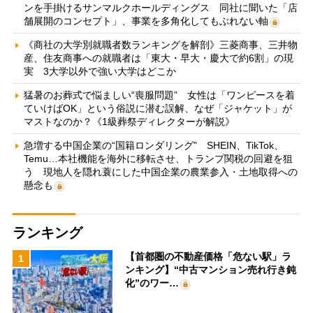
ンを手掛けるサンマルクホールディングス 同社に聞いた「店
舗展開のコンセプト」、事業を多角化してもぶれない軸
《商社の大学別就職者数ランキングを解剖》三菱商事、三井物
産、住友商事への就職者は「東大・早大・慶大で約6割」の現
実 3大学以外で強い大学はどこか
猛暑のお葬式で悩ましい“喪服問題” 女性は「ワンピースを着
ていけばOK」という俗説に潜む誤解、なぜ「ジャケット」が
マストなのか？《1級葬祭ディレクターが解説》
急増する中国企業の“国籍ロンダリング” SHEIN、TikTok、
Temu…本社機能を海外に移転させ、トランプ関税の回避を狙
う 現地人を隠れ蓑にした中国企業の農業参入・土地取得への
懸念も
ランキング
【首都圏の不動産価格「危ない駅」ラ
1
ンキング】“中古マンション売れ行き鈍
化”のワー…