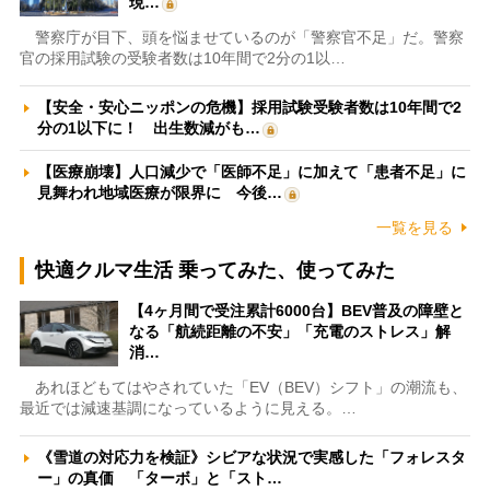
現…
警察庁が目下、頭を悩ませているのが「警察官不足」だ。警察
官の採用試験の受験者数は10年間で2分の1以…
【安全・安心ニッポンの危機】採用試験受験者数は10年間で2
分の1以下に！ 出生数減がも…
【医療崩壊】人口減少で「医師不足」に加えて「患者不足」に
見舞われ地域医療が限界に 今後…
一覧を見る
快適クルマ生活 乗ってみた、使ってみた
【4ヶ月間で受注累計6000台】BEV普及の障壁と
なる「航続距離の不安」「充電のストレス」解
消…
あれほどもてはやされていた「EV（BEV）シフト」の潮流も、
最近では減速基調になっているように見える。…
《雪道の対応力を検証》シビアな状況で実感した「フォレスタ
ー」の真価 「ターボ」と「スト…