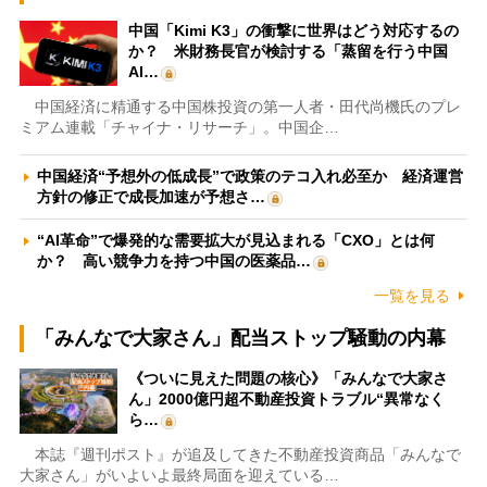
中国「Kimi K3」の衝撃に世界はどう対応するの
か？ 米財務長官が検討する「蒸留を行う中国
AI…
中国経済に精通する中国株投資の第一人者・田代尚機氏のプレ
ミアム連載「チャイナ・リサーチ」。中国企…
中国経済“予想外の低成長”で政策のテコ入れ必至か 経済運営
方針の修正で成長加速が予想さ…
“AI革命”で爆発的な需要拡大が見込まれる「CXO」とは何
か？ 高い競争力を持つ中国の医薬品…
一覧を見る
「みんなで大家さん」配当ストップ騒動の内幕
《ついに見えた問題の核心》「みんなで大家さ
ん」2000億円超不動産投資トラブル“異常なく
ら…
本誌『週刊ポスト』が追及してきた不動産投資商品「みんなで
大家さん」がいよいよ最終局面を迎えている…