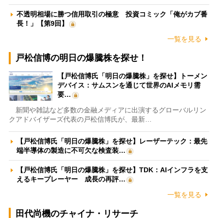
不透明相場に勝つ信用取引の極意 投資コミック「俺がカブ番
長！」【第9回】
一覧を見る
戸松信博の明日の爆騰株を探せ！
【戸松信博氏「明日の爆騰株」を探せ】トーメン
デバイス：サムスンを通じて世界のAIメモリ需
要…
新聞や雑誌など多数の金融メディアに出演するグローバルリン
クアドバイザーズ代表の戸松信博氏が、最新…
【戸松信博氏「明日の爆騰株」を探せ】レーザーテック：最先
端半導体の製造に不可欠な検査装…
【戸松信博氏「明日の爆騰株」を探せ】TDK：AIインフラを支
えるキープレーヤー 成長の再評…
一覧を見る
田代尚機のチャイナ・リサーチ