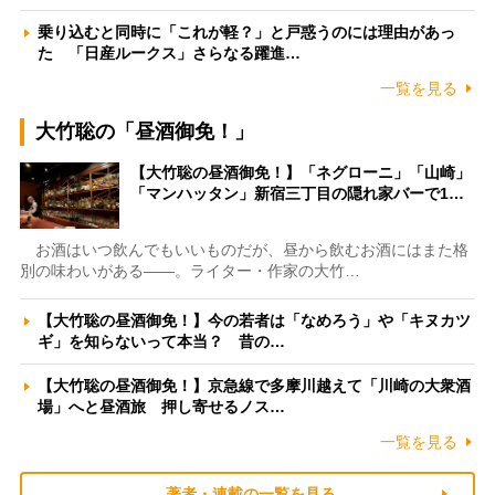
乗り込むと同時に「これが軽？」と戸惑うのには理由があっ
た 「日産ルークス」さらなる躍進…
一覧を見る
大竹聡の「昼酒御免！」
【大竹聡の昼酒御免！】「ネグローニ」「山崎」
「マンハッタン」新宿三丁目の隠れ家バーで1…
お酒はいつ飲んでもいいものだが、昼から飲むお酒にはまた格
別の味わいがある――。ライター・作家の大竹…
【大竹聡の昼酒御免！】今の若者は「なめろう」や「キヌカツ
ギ」を知らないって本当？ 昔の…
【大竹聡の昼酒御免！】京急線で多摩川越えて「川崎の大衆酒
場」へと昼酒旅 押し寄せるノス…
一覧を見る
著者・連載の一覧を見る