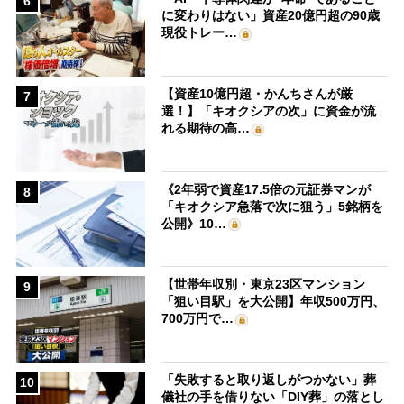
6
に変わりはない」資産20億円超の90歳
現役トレー…
【資産10億円超・かんちさんが厳
7
選！】「キオクシアの次」に資金が流
れる期待の高…
《2年弱で資産17.5倍の元証券マンが
8
「キオクシア急落で次に狙う」5銘柄を
公開》10…
【世帯年収別・東京23区マンション
9
「狙い目駅」を大公開】年収500万円、
700万円で…
「失敗すると取り返しがつかない」葬
10
儀社の手を借りない「DIY葬」の落とし