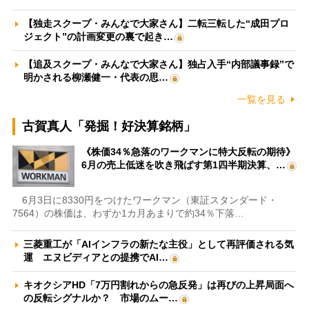
【独走スクープ・みんなで大家さん】二転三転した“成田プロ
ジェクト”の計画変更の裏で起き…
【追及スクープ・みんなで大家さん】独占入手“内部議事録”で
明かされる柳瀬健一・代表の思…
一覧を見る
古賀真人「発掘！好決算銘柄」
《株価34％急落のワークマンに特大反転の期待》
6月の売上低迷を吹き飛ばす第1四半期決算、…
6月3日に8330円をつけたワークマン（東証スタンダード・
7564）の株価は、わずか1カ月あまりで約34％下落…
三菱重工が「AIインフラの新たな主役」として再評価される気
運 エヌビディアとの提携でAI…
キオクシアHD「7万円割れからの急反発」は再びの上昇局面へ
の反転シグナルか？ 市場のムー…