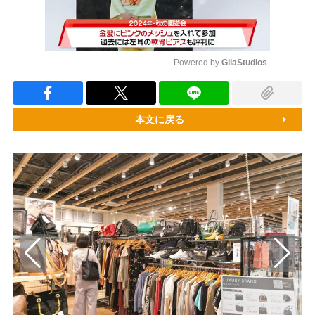
Powered by 
GliaStudios
Mute
本文に戻る