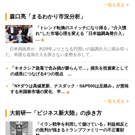
一覧を見る
森口亮「まるわかり市況分析」
「トレンド転換のスイッチになり得る」“介入慣
れ”した市場心理を変える「日米協調為替介入」
…
日米両政府が、約28年ぶりとなる円買いの協調介入に踏み切っ
た。米国も追加介入を辞さない姿勢を示して…
「キオクシア急落で含み損が膨らんで…」損失を投資家として
の成長につなげる4つの視点 …
「NYダウは高値更新、ナスダック・S&P500は足踏み」が意味
する米国株市場の変化 半…
一覧を見る
大前研一「ビジネス新大陸」の歩き方
「イラン戦争を利用して儲けている」利益相反と
の批判が強まるトランプファミリーの不正蓄財