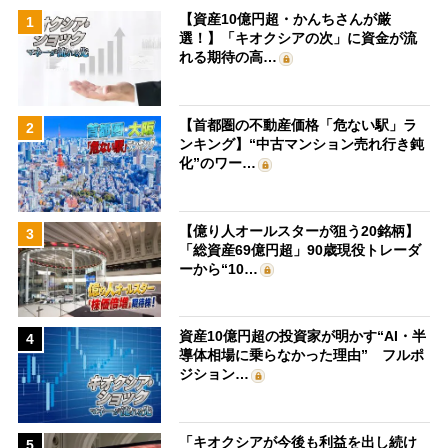
【資産10億円超・かんちさんが厳
1
選！】「キオクシアの次」に資金が流
れる期待の高…
【首都圏の不動産価格「危ない駅」ラ
2
ンキング】“中古マンション売れ行き鈍
化”のワー…
【億り人オールスターが狙う20銘柄】
3
「総資産69億円超」90歳現役トレーダ
ーから“10…
資産10億円超の投資家が明かす“AI・半
4
導体相場に乗らなかった理由” フルポ
ジション…
「キオクシアが今後も利益を出し続け
5