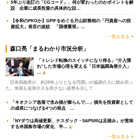
5年ぶり改訂の「CGコード」、何が変わったのかポイントを解
説 企業に成長投資の具体的な説…
【令和のPKOか】GPIFをめぐる片山財務相の「円資産への投
資拡大」発言の波紋 「国債重視」…
一覧を見る
森口亮「まるわかり市況分析」
「トレンド転換のスイッチになり得る」“介入慣
れ”した市場心理を変える「日米協調為替介入」
…
日米両政府が、約28年ぶりとなる円買いの協調介入に踏み切っ
た。米国も追加介入を辞さない姿勢を示して…
「キオクシア急落で含み損が膨らんで…」損失を投資家として
の成長につなげる4つの視点 …
「NYダウは高値更新、ナスダック・S&P500は足踏み」が意味
する米国株市場の変化 半…
一覧を見る