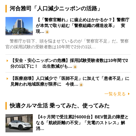
河合雅司「人口減少ニッポンの活路」
【「警察官離れ」に歯止めはかかるか？】警察庁
が本気で取り組む「警察組織の構造改革」 実
現…
警察庁が目下、頭を悩ませているのが「警察官不足」だ。警察
官の採用試験の受験者数は10年間で2分の1以…
【安全・安心ニッポンの危機】採用試験受験者数は10年間で2
分の1以下に！ 出生数減がも…
【医療崩壊】人口減少で「医師不足」に加えて「患者不足」に
見舞われ地域医療が限界に 今後…
一覧を見る
快適クルマ生活 乗ってみた、使ってみた
【4ヶ月間で受注累計6000台】BEV普及の障壁と
なる「航続距離の不安」「充電のストレス」解
消…