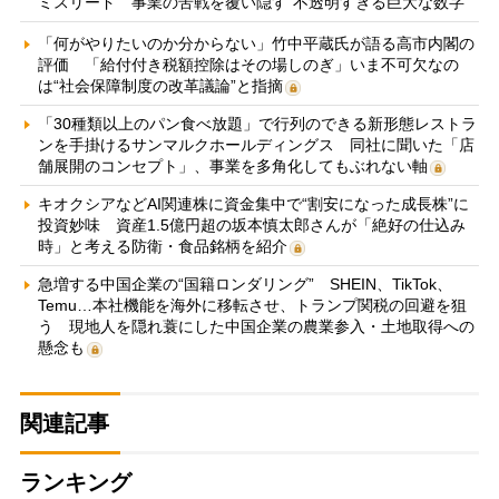
ミスリード 事業の苦戦を覆い隠す“不透明すぎる巨大な数字”
「何がやりたいのか分からない」竹中平蔵氏が語る高市内閣の
評価 「給付付き税額控除はその場しのぎ」いま不可欠なの
は“社会保障制度の改革議論”と指摘
「30種類以上のパン食べ放題」で行列のできる新形態レストラ
ンを手掛けるサンマルクホールディングス 同社に聞いた「店
舗展開のコンセプト」、事業を多角化してもぶれない軸
キオクシアなどAI関連株に資金集中で“割安になった成長株”に
投資妙味 資産1.5億円超の坂本慎太郎さんが「絶好の仕込み
時」と考える防衛・食品銘柄を紹介
急増する中国企業の“国籍ロンダリング” SHEIN、TikTok、
Temu…本社機能を海外に移転させ、トランプ関税の回避を狙
う 現地人を隠れ蓑にした中国企業の農業参入・土地取得への
懸念も
関連記事
ランキング