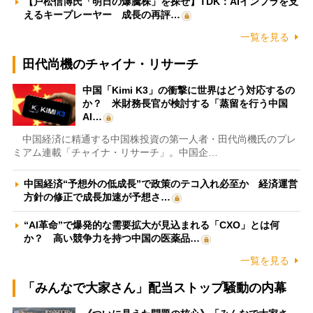
【戸松信博氏「明日の爆騰株」を探せ】TDK：AIインフラを支
えるキープレーヤー 成長の再評…
一覧を見る
田代尚機のチャイナ・リサーチ
中国「Kimi K3」の衝撃に世界はどう対応するの
か？ 米財務長官が検討する「蒸留を行う中国
AI…
中国経済に精通する中国株投資の第一人者・田代尚機氏のプレ
ミアム連載「チャイナ・リサーチ」。中国企…
中国経済“予想外の低成長”で政策のテコ入れ必至か 経済運営
方針の修正で成長加速が予想さ…
“AI革命”で爆発的な需要拡大が見込まれる「CXO」とは何
か？ 高い競争力を持つ中国の医薬品…
一覧を見る
「みんなで大家さん」配当ストップ騒動の内幕