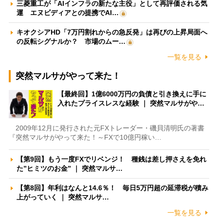
三菱重工が「AIインフラの新たな主役」として再評価される気
運 エヌビディアとの提携でAI…
キオクシアHD「7万円割れからの急反発」は再びの上昇局面へ
の反転シグナルか？ 市場のムー…
一覧を見る
突然マルサがやって来た！
【最終回】1億6000万円の負債と引き換えに手に
入れたプライスレスな経験 ｜ 突然マルサがや…
2009年12月に発行された元FXトレーダー・磯貝清明氏の著書
『突然マルサがやって来た！～FXで10億円稼い…
【第9回】もう一度FXでリベンジ！ 種銭は差し押さえを免れ
た”ヒミツのお金” ｜ 突然マルサ…
【第8回】年利はなんと14.6％！ 毎日5万円超の延滞税が積み
上がっていく ｜ 突然マルサ…
一覧を見る