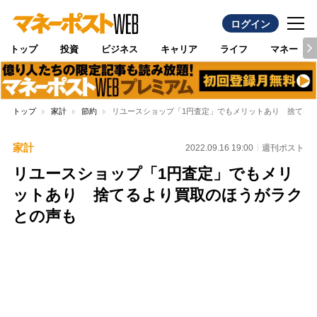
ログイン
トップ
投資
ビジネス
キャリア
ライフ
マネー
トップ
家計
節約
リユースショップ「1円査定」でもメリットあり 捨てる
家計
2022.09.16 19:00
週刊ポスト
リユースショップ「1円査定」でもメリ
ットあり 捨てるより買取のほうがラク
との声も
Loaded
:
100.00%
/
Unmute