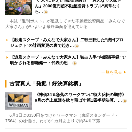
《ついに見えた問題の核心》「みんなで大家さ
ん」2000億円超不動産投資トラブル“異常なく
ら…
本誌『週刊ポスト』が追及してきた不動産投資商品「みんなで
大家さん」がいよいよ最終局面を迎えている…
【独走スクープ・みんなで大家さん】二転三転した“成田プロ
ジェクト”の計画変更の裏で起き…
【追及スクープ・みんなで大家さん】独占入手“内部議事録”で
明かされる柳瀬健一・代表の思…
一覧を見る
古賀真人「発掘！好決算銘柄」
《株価34％急落のワークマンに特大反転の期待》
6月の売上低迷を吹き飛ばす第1四半期決算、…
6月3日に8330円をつけたワークマン（東証スタンダード・
7564）の株価は、わずか1カ月あまりで約34％下落…