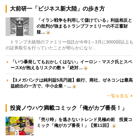
大前研一「ビジネス新大陸」の歩き方
「イラン戦争を利用して儲けている」利益相反と
の批判が強まるトランプファミリーの不正蓄財
疑…
トランプ大統領のファミリー信託が今年1～3月に3000回以上も
の証券取引を行っていたことが明らかになり…
「いつ暴発してもおかしくはない」イーロン・マスク氏とスペ
ースXが抱えるリスクの数々「絶対…
【3メガバンクは純利益5兆円超】銀行、商社、ゼネコンは最高
益続出の一方で、中小企業・…
一覧を見る
投資ノウハウ満載コミック「俺がカブ番長！」
「売り時」を逃さないトレンド見極め術 投資コ
ミック「俺がカブ番長！」【第11回】