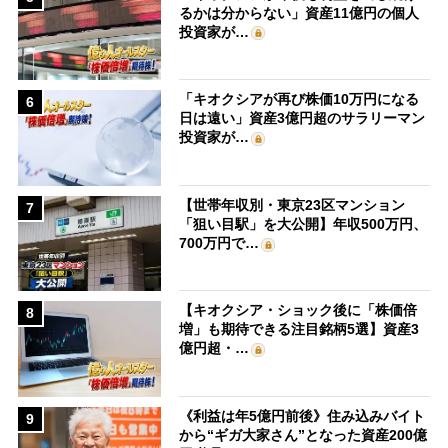
るかは分からない」資産11億円の個人
投資家が…
「キオクシアが再び株価10万円になる
6
日は遠い」資産3億円超のサラリーマン
投資家が…
【世帯年収別・東京23区マンション
7
「狙い目駅」を大公開】年収500万円、
700万円で…
【キオクシア・ショック後に「株価倍
8
増」も期待できる注目銘柄5選】資産3
億円超・…
《利益は年5億円前後》住み込みバイト
9
から“ギガ大家さん”となった資産200億