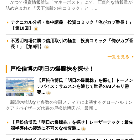
かつて投資情報雑誌「マネーポスト」にて、圧倒的な情報量が
詰め込まれた「天下無敵の株コミック」とし…
テクニカル分析・集中講義 投資コミック「俺がカブ番長！」
【第10回】
不透明相場に勝つ信用取引の極意 投資コミック「俺がカブ番
長！」【第9回】
一覧を見る
戸松信博の明日の爆騰株を探せ！
【戸松信博氏「明日の爆騰株」を探せ】トーメン
デバイス：サムスンを通じて世界のAIメモリ需
要…
新聞や雑誌など多数の金融メディアに出演するグローバルリン
クアドバイザーズ代表の戸松信博氏が、最新…
【戸松信博氏「明日の爆騰株」を探せ】レーザーテック：最先
端半導体の製造に不可欠な検査装…