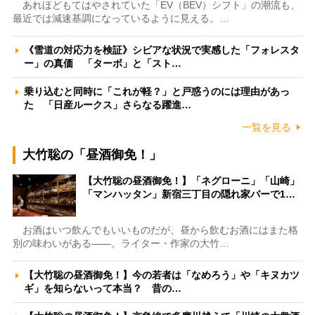
あれほどもてはやされていた「EV（BEV）シフト」の潮流も、
最近では減速基調になっているように見える。…
《雪道の対応力を検証》シビアな状況で実感した「フォレスタ
ー」の真価 「ターボ」と「スト…
乗り込むと同時に「これが軽？」と戸惑うのには理由があっ
た 「日産ルークス」さらなる躍進…
一覧を見る
大竹聡の「昼酒御免！」
【大竹聡の昼酒御免！】「ネグローニ」「山崎」
「マンハッタン」新宿三丁目の隠れ家バーで1…
お酒はいつ飲んでもいいものだが、昼から飲むお酒にはまた格
別の味わいがある――。ライター・作家の大竹…
【大竹聡の昼酒御免！】今の若者は「なめろう」や「キヌカツ
ギ」を知らないって本当？ 昔の…