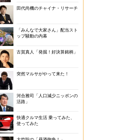
田代尚機のチャイナ・リサーチ
「みんなで大家さん」配当スト
ップ騒動の内幕
古賀真人「発掘！好決算銘柄」
突然マルサがやって来た！
河合雅司「人口減少ニッポンの
活路」
快適クルマ生活 乗ってみた、
使ってみた
大竹聡の「昼酒御免！」