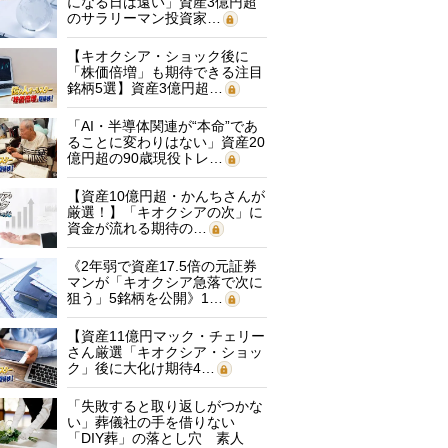
になる日は遠い」資産3億円超
のサラリーマン投資家…
【キオクシア・ショック後に
「株価倍増」も期待できる注目
銘柄5選】資産3億円超…
「AI・半導体関連が“本命”であ
ることに変わりはない」資産20
億円超の90歳現役トレ…
【資産10億円超・かんちさんが
厳選！】「キオクシアの次」に
資金が流れる期待の…
《2年弱で資産17.5倍の元証券
マンが「キオクシア急落で次に
狙う」5銘柄を公開》1…
【資産11億円マック・チェリー
さん厳選「キオクシア・ショッ
ク」後に大化け期待4…
「失敗すると取り返しがつかな
い」葬儀社の手を借りない
「DIY葬」の落とし穴 素人