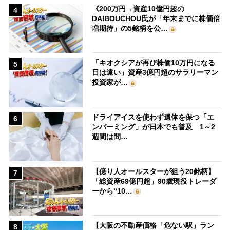
《200万円→資産10億円超の
4
DAIBOUCHOU氏が「年末までに株価倍
増期待」の5銘柄を公…
「キオクシアが再び株価10万円になる
5
日は遠い」資産3億円超のサラリーマン
投資家が…
ドライアイスを使わず遺体を保つ「エ
6
ンバーミング」が日本でも普及 1～2
週間は問…
【億り人オールスターが狙う20銘柄】
7
「総資産69億円超」90歳現役トレーダ
ーから“10…
【大阪の不動産価格「危ない駅」ラン
8