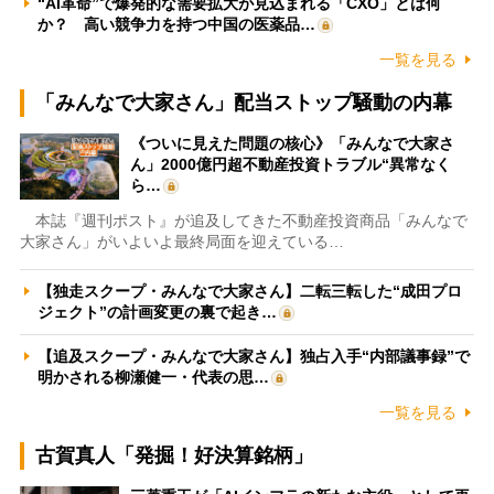
“AI革命”で爆発的な需要拡大が見込まれる「CXO」とは何
か？ 高い競争力を持つ中国の医薬品…
一覧を見る
「みんなで大家さん」配当ストップ騒動の内幕
《ついに見えた問題の核心》「みんなで大家さ
ん」2000億円超不動産投資トラブル“異常なく
ら…
本誌『週刊ポスト』が追及してきた不動産投資商品「みんなで
大家さん」がいよいよ最終局面を迎えている…
【独走スクープ・みんなで大家さん】二転三転した“成田プロ
ジェクト”の計画変更の裏で起き…
【追及スクープ・みんなで大家さん】独占入手“内部議事録”で
明かされる柳瀬健一・代表の思…
一覧を見る
古賀真人「発掘！好決算銘柄」