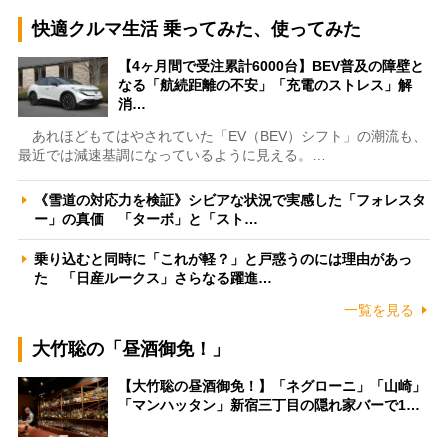
快適クルマ生活 乗ってみた、使ってみた
【4ヶ月間で受注累計6000台】BEV普及の障壁と
なる「航続距離の不安」「充電のストレス」解
消…
あれほどもてはやされていた「EV（BEV）シフト」の潮流も、
最近では減速基調になっているように見える。…
《雪道の対応力を検証》シビアな状況で実感した「フォレスタ
ー」の真価 「ターボ」と「スト…
乗り込むと同時に「これが軽？」と戸惑うのには理由があっ
た 「日産ルークス」さらなる躍進…
一覧を見る
大竹聡の「昼酒御免！」
【大竹聡の昼酒御免！】「ネグローニ」「山崎」
「マンハッタン」新宿三丁目の隠れ家バーで1…