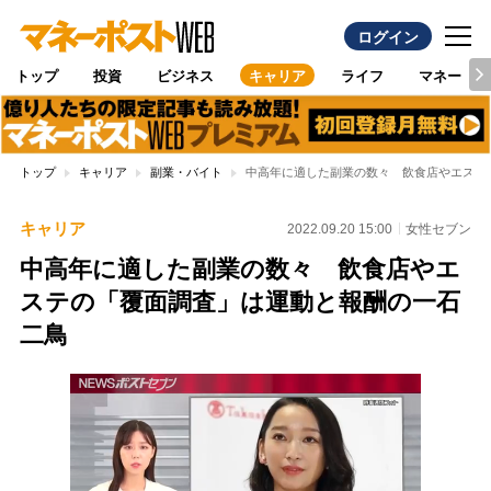
ログイン
トップ
投資
ビジネス
キャリア
ライフ
マネー
トップ
キャリア
副業・バイト
中高年に適した副業の数々 飲食店やエステ
キャリア
2022.09.20 15:00
女性セブン
中高年に適した副業の数々 飲食店やエ
ステの「覆面調査」は運動と報酬の一石
二鳥