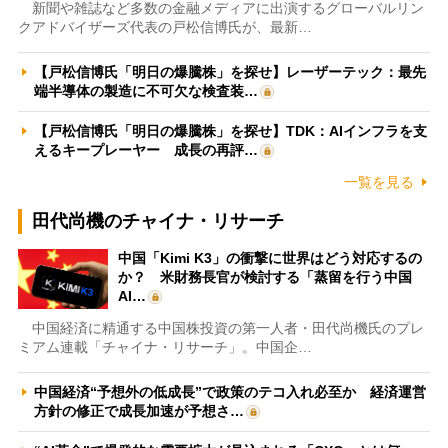
新聞や雑誌など多数の金融メディアに出演するグローバルリン
クアドバイザーズ代表の戸松信博氏が、最新…
【戸松信博氏「明日の爆騰株」を探せ】レーザーテック：最先
端半導体の製造に不可欠な検査装…
【戸松信博氏「明日の爆騰株」を探せ】TDK：AIインフラを支
えるキープレーヤー 成長の再評…
一覧を見る
田代尚機のチャイナ・リサーチ
中国「Kimi K3」の衝撃に世界はどう対応するの
か？ 米財務長官が検討する「蒸留を行う中国
AI…
中国経済に精通する中国株投資の第一人者・田代尚機氏のプレ
ミアム連載「チャイナ・リサーチ」。中国企…
中国経済“予想外の低成長”で政策のテコ入れ必至か 経済運営
方針の修正で成長加速が予想さ…