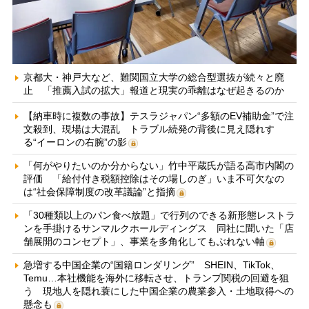
京都大・神戸大など、難関国立大学の総合型選抜が続々と廃
止 「推薦入試の拡大」報道と現実の乖離はなぜ起きるのか
【納車時に複数の事故】テスラジャパン“多額のEV補助金”で注
文殺到、現場は大混乱 トラブル続発の背後に見え隠れす
る“イーロンの右腕”の影
「何がやりたいのか分からない」竹中平蔵氏が語る高市内閣の
評価 「給付付き税額控除はその場しのぎ」いま不可欠なの
は“社会保障制度の改革議論”と指摘
「30種類以上のパン食べ放題」で行列のできる新形態レストラ
ンを手掛けるサンマルクホールディングス 同社に聞いた「店
舗展開のコンセプト」、事業を多角化してもぶれない軸
急増する中国企業の“国籍ロンダリング” SHEIN、TikTok、
Temu…本社機能を海外に移転させ、トランプ関税の回避を狙
う 現地人を隠れ蓑にした中国企業の農業参入・土地取得への
懸念も