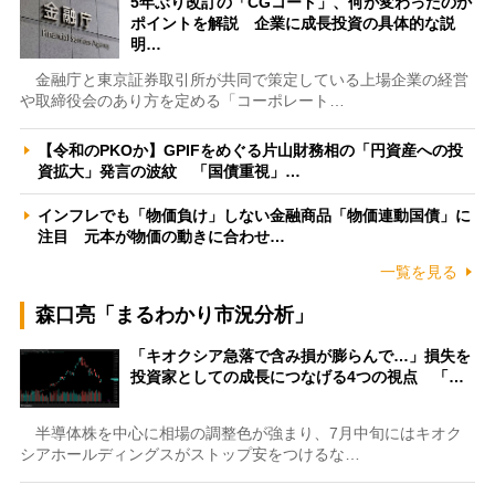
5年ぶり改訂の「CGコード」、何が変わったのか
ポイントを解説 企業に成長投資の具体的な説
明…
金融庁と東京証券取引所が共同で策定している上場企業の経営
や取締役会のあり方を定める「コーポレート…
【令和のPKOか】GPIFをめぐる片山財務相の「円資産への投
資拡大」発言の波紋 「国債重視」…
インフレでも「物価負け」しない金融商品「物価連動国債」に
注目 元本が物価の動きに合わせ…
一覧を見る
森口亮「まるわかり市況分析」
「キオクシア急落で含み損が膨らんで…」損失を
投資家としての成長につなげる4つの視点 「…
半導体株を中心に相場の調整色が強まり、7月中旬にはキオク
シアホールディングスがストップ安をつけるな…