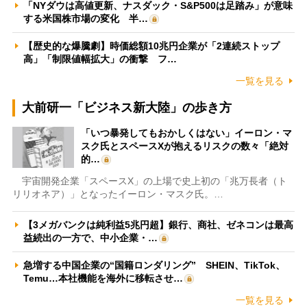
「NYダウは高値更新、ナスダック・S&P500は足踏み」が意味
する米国株市場の変化 半…
【歴史的な爆騰劇】時価総額10兆円企業が「2連続ストップ
高」「制限値幅拡大」の衝撃 フ…
一覧を見る
大前研一「ビジネス新大陸」の歩き方
「いつ暴発してもおかしくはない」イーロン・マ
スク氏とスペースXが抱えるリスクの数々「絶対
的…
宇宙開発企業「スペースX」の上場で史上初の「兆万長者（ト
リリオネア）」となったイーロン・マスク氏。…
【3メガバンクは純利益5兆円超】銀行、商社、ゼネコンは最高
益続出の一方で、中小企業・…
急増する中国企業の“国籍ロンダリング” SHEIN、TikTok、
Temu…本社機能を海外に移転させ…
一覧を見る