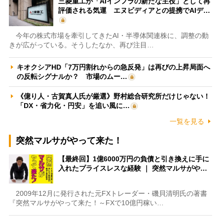
三菱重工が「AIインフラの新たな主役」として再
評価される気運 エヌビディアとの提携でAIデ…
今年の株式市場を牽引してきたAI・半導体関連株に、調整の動
きが広がっている。そうしたなか、再び注目…
キオクシアHD「7万円割れからの急反発」は再びの上昇局面へ
の反転シグナルか？ 市場のムー…
《億り人・古賀真人氏が厳選》野村総合研究所だけじゃない！
「DX・省力化・円安」を追い風に…
一覧を見る
突然マルサがやって来た！
【最終回】1億6000万円の負債と引き換えに手に
入れたプライスレスな経験 ｜ 突然マルサがや…
2009年12月に発行された元FXトレーダー・磯貝清明氏の著書
『突然マルサがやって来た！～FXで10億円稼い…