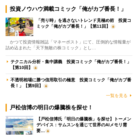
投資ノウハウ満載コミック「俺がカブ番長！」
「売り時」を逃さないトレンド見極め術 投資コ
ミック「俺がカブ番長！」【第11回】
かつて投資情報雑誌「マネーポスト」にて、圧倒的な情報量が
詰め込まれた「天下無敵の株コミック」とし…
テクニカル分析・集中講義 投資コミック「俺がカブ番長！」
【第10回】
不透明相場に勝つ信用取引の極意 投資コミック「俺がカブ番
長！」【第9回】
一覧を見る
戸松信博の明日の爆騰株を探せ！
【戸松信博氏「明日の爆騰株」を探せ】トーメン
デバイス：サムスンを通じて世界のAIメモリ需
要…