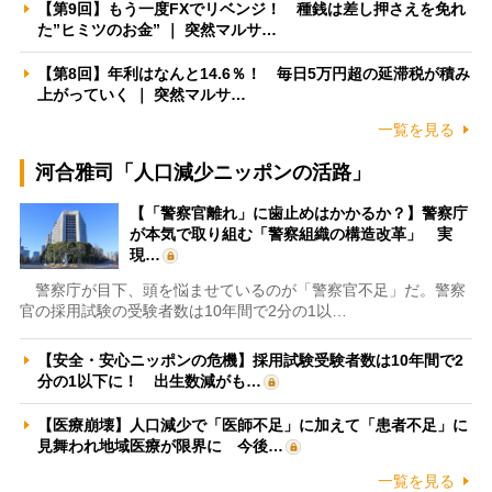
【第9回】もう一度FXでリベンジ！ 種銭は差し押さえを免れ
た”ヒミツのお金” ｜ 突然マルサ…
【第8回】年利はなんと14.6％！ 毎日5万円超の延滞税が積み
上がっていく ｜ 突然マルサ…
一覧を見る
河合雅司「人口減少ニッポンの活路」
【「警察官離れ」に歯止めはかかるか？】警察庁
が本気で取り組む「警察組織の構造改革」 実
現…
警察庁が目下、頭を悩ませているのが「警察官不足」だ。警察
官の採用試験の受験者数は10年間で2分の1以…
【安全・安心ニッポンの危機】採用試験受験者数は10年間で2
分の1以下に！ 出生数減がも…
【医療崩壊】人口減少で「医師不足」に加えて「患者不足」に
見舞われ地域医療が限界に 今後…
一覧を見る