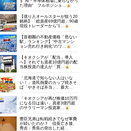
す“AI・半導体相場に乗らなかっ
た理由” フルポジショ…
【億り人オールスターが狙う20
銘柄】「総資産69億円超」90歳
現役トレーダーから“1…
【首都圏の不動産価格「危ない
駅」ランキング】“中古マンシ
ョン売れ行き鈍化”のワ…
【キオクシアが「配当」導入
へ】それでも資産10億円超の配
当株投資の達人が「買…
「北海道で知らない人はいな
い！」道民熱愛のカップ焼きそ
ば「やきそば弁当」、最大…
「キオクシアが再び株価10万円
になる日は遠い」資産3億円超
のサラリーマン投資家…
豊臣兄弟は転戦続きでなぜ軍費
が続いたのか？ 信長亡き後、
秀吉・秀長の突出した経…