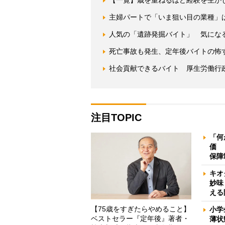
主婦パートで「いま狙い目の業種」
人気の「遺跡発掘バイト」 気になる報
死亡事故も発生、定年後バイトの怖
社会貢献できるバイト 厚生労働行
注目TOPIC
「何
価 
保障
キオ
妙味
える
【75歳をすぎたらやめること】
小学
ベストセラー『定年後』著者・
薄状