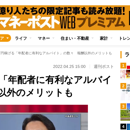
ア
ライフ
マネー
住まい・不動産
家計
トレ
万円稼げる「年配者に有利なアルバイト」の数々 報酬以外のメリットも
ラ
1
2022.04.25 15:00
週刊ポスト
る「年配者に有利なアルバイ
2
以外のメリットも
3
4