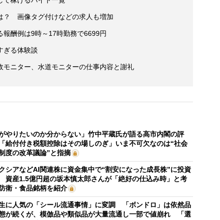
は？ 画像タグ付けなどの求人も増加
酬例は9時～17時勤務で6699円
すぎる体験談
政モニター、水道モニターの仕事内容と謝礼
がやりたいのか分からない」竹中平蔵氏が語る高市内閣の評
「給付付き税額控除はその場しのぎ」いま不可欠なのは“社会
制度の改革議論”と指摘
クシアなどAI関連株に資金集中で“割安になった成長株”に投資
 資産1.5億円超の坂本慎太郎さんが「絶好の仕込み時」と考
防衛・食品銘柄を紹介
生に人気の「シール流通事情」に変調 「ボンドロ」は依然品
態が続くが、模倣品や類似品が大量流通し一部で値崩れ 「選