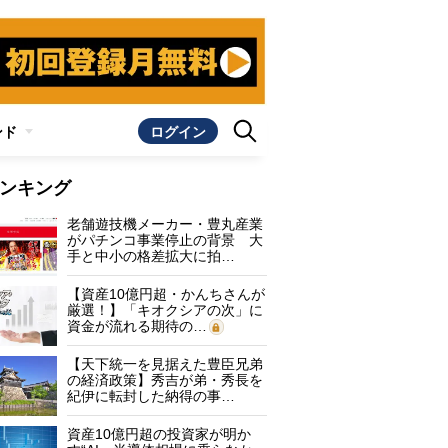
ンド
ログイン
ンキング
老舗遊技機メーカー・豊丸産業
がパチンコ事業停止の背景 大
手と中小の格差拡大に拍…
【資産10億円超・かんちさんが
厳選！】「キオクシアの次」に
資金が流れる期待の…
【天下統一を見据えた豊臣兄弟
の経済政策】秀吉が弟・秀長を
紀伊に転封した納得の事…
資産10億円超の投資家が明か