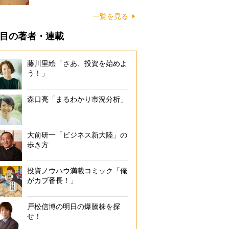
一覧を見る
目の著者・連載
藤川里絵「さあ、投資を始めよ
う！」
森口亮「まるわかり市況分析」
大前研一「ビジネス新大陸」の
歩き方
投資ノウハウ満載コミック「俺
がカブ番長！」
戸松信博の明日の爆騰株を探
せ！