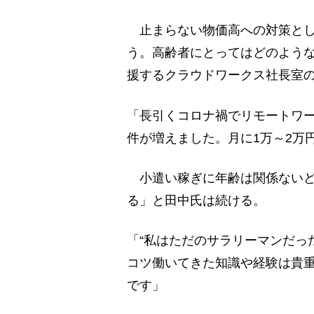
止まらない物価高への対策とし
う。高齢者にとってはどのよう
援するクラウドワークス社長室
「長引くコロナ禍でリモートワ
件が増えました。月に1万～2万
小遣い稼ぎに年齢は関係ないど
る」と田中氏は続ける。
「“私はただのサラリーマンだっ
コツ働いてきた知識や経験は貴
です」