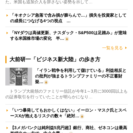
た。米国も追加介入を辞さない姿勢を示して…
「キオクシア急落で含み損が膨らんで…」損失を投資家として
の成長につなげる4つの視点 …
「NYダウは高値更新、ナスダック・S&P500は足踏み」が意味
する米国株市場の変化 半…
一覧を見る
大前研一「ビジネス新大陸」の歩き方
「イラン戦争を利用して儲けている」利益相反と
の批判が強まるトランプファミリーの不正蓄財
疑…
トランプ大統領のファミリー信託が今年1～3月に3000回以上も
の証券取引を行っていたことが明らかになり…
「いつ暴発してもおかしくはない」イーロン・マスク氏とスペ
ースXが抱えるリスクの数々「絶対…
【3メガバンクは純利益5兆円超】銀行、商社、ゼネコンは最高