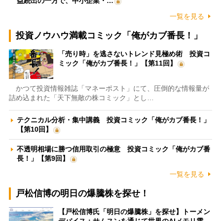
益続出の一方で、中小企業・…
一覧を見る
投資ノウハウ満載コミック「俺がカブ番長！」
「売り時」を逃さないトレンド見極め術 投資コ
ミック「俺がカブ番長！」【第11回】
かつて投資情報雑誌「マネーポスト」にて、圧倒的な情報量が
詰め込まれた「天下無敵の株コミック」とし…
テクニカル分析・集中講義 投資コミック「俺がカブ番長！」
【第10回】
不透明相場に勝つ信用取引の極意 投資コミック「俺がカブ番
長！」【第9回】
一覧を見る
戸松信博の明日の爆騰株を探せ！
【戸松信博氏「明日の爆騰株」を探せ】トーメン