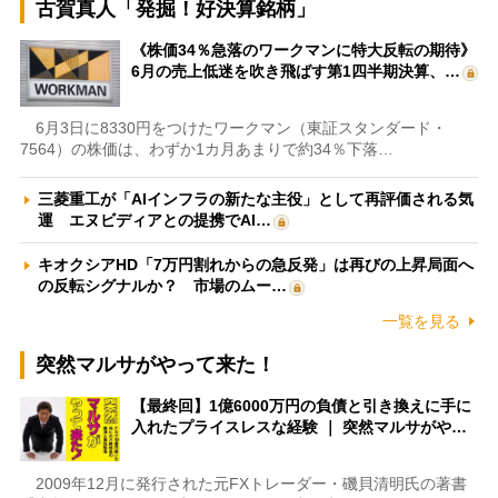
古賀真人「発掘！好決算銘柄」
《株価34％急落のワークマンに特大反転の期待》
6月の売上低迷を吹き飛ばす第1四半期決算、…
6月3日に8330円をつけたワークマン（東証スタンダード・
7564）の株価は、わずか1カ月あまりで約34％下落…
三菱重工が「AIインフラの新たな主役」として再評価される気
運 エヌビディアとの提携でAI…
キオクシアHD「7万円割れからの急反発」は再びの上昇局面へ
の反転シグナルか？ 市場のムー…
一覧を見る
突然マルサがやって来た！
【最終回】1億6000万円の負債と引き換えに手に
入れたプライスレスな経験 ｜ 突然マルサがや…
2009年12月に発行された元FXトレーダー・磯貝清明氏の著書