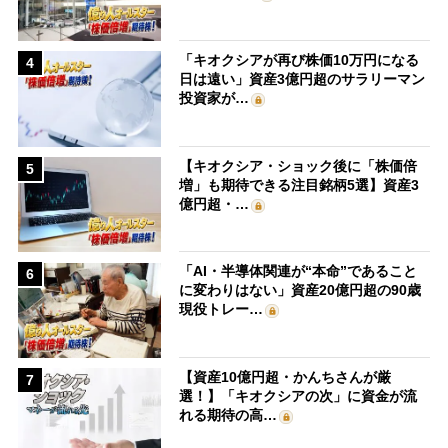
「キオクシアが再び株価10万円になる
4
日は遠い」資産3億円超のサラリーマン
投資家が…
【キオクシア・ショック後に「株価倍
5
増」も期待できる注目銘柄5選】資産3
億円超・…
「AI・半導体関連が“本命”であること
6
に変わりはない」資産20億円超の90歳
現役トレー…
【資産10億円超・かんちさんが厳
7
選！】「キオクシアの次」に資金が流
れる期待の高…