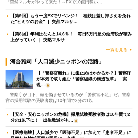
『突然マルサがやって来た！～FXで10億円稼い…
【第9回】もう一度FXでリベンジ！ 種銭は差し押さえを免れ
た”ヒミツのお金” ｜ 突然マルサ…
【第8回】年利はなんと14.6％！ 毎日5万円超の延滞税が積み
上がっていく ｜ 突然マルサ…
一覧を見る
河合雅司「人口減少ニッポンの活路」
【「警察官離れ」に歯止めはかかるか？】警察庁
が本気で取り組む「警察組織の構造改革」 実
現…
警察庁が目下、頭を悩ませているのが「警察官不足」だ。警察
官の採用試験の受験者数は10年間で2分の1以…
【安全・安心ニッポンの危機】採用試験受験者数は10年間で2
分の1以下に！ 出生数減がも…
【医療崩壊】人口減少で「医師不足」に加えて「患者不足」に