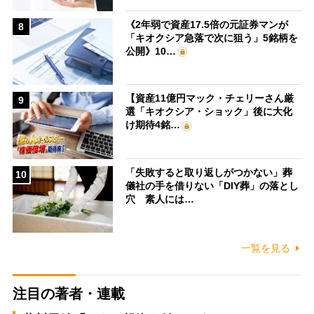
《2年弱で資産17.5倍の元証券マンが
8
「キオクシア急落で次に狙う」5銘柄を
公開》10…
【資産11億円マック・チェリーさん厳
9
選「キオクシア・ショック」後に大化
け期待4銘…
「失敗すると取り返しがつかない」葬
10
儀社の手を借りない「DIY葬」の落とし
穴 素人には…
一覧を見る
注目の著者・連載