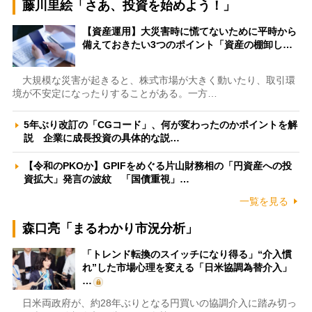
藤川里絵「さあ、投資を始めよう！」
【資産運用】大災害時に慌てないために平時から
備えておきたい3つのポイント「資産の棚卸し…
大規模な災害が起きると、株式市場が大きく動いたり、取引環
境が不安定になったりすることがある。一方…
5年ぶり改訂の「CGコード」、何が変わったのかポイントを解
説 企業に成長投資の具体的な説…
【令和のPKOか】GPIFをめぐる片山財務相の「円資産への投
資拡大」発言の波紋 「国債重視」…
一覧を見る
森口亮「まるわかり市況分析」
「トレンド転換のスイッチになり得る」“介入慣
れ”した市場心理を変える「日米協調為替介入」
…
日米両政府が、約28年ぶりとなる円買いの協調介入に踏み切っ