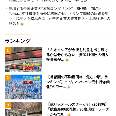
急増する中国企業の“国籍ロンダリング” SHEIN、TikTok、
Temu…本社機能を海外に移転させ、トランプ関税の回避を狙
う 現地人を隠れ蓑にした中国企業の農業参入・土地取得への
懸念も
ランキング
「キオクシアが今後も利益を出し続け
1
るかは分からない」資産11億円の個人
投資家が…
【首都圏の不動産価格「危ない駅」ラ
2
ンキング】“中古マンション売れ行き鈍
化”のワー…
【億り人オールスターが狙う20銘柄】
3
「総資産69億円超」90歳現役トレーダ
ーから“10…