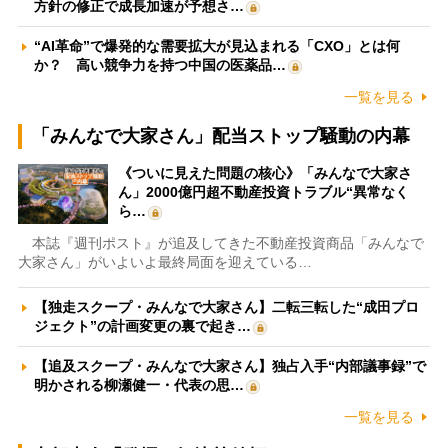
方針の修正で成長加速が予想さ…
“AI革命”で爆発的な需要拡大が見込まれる「CXO」とは何
か？ 高い競争力を持つ中国の医薬品…
一覧を見る
「みんなで大家さん」配当ストップ騒動の内幕
《ついに見えた問題の核心》「みんなで大家さ
ん」2000億円超不動産投資トラブル“異常なく
ら…
本誌『週刊ポスト』が追及してきた不動産投資商品「みんなで
大家さん」がいよいよ最終局面を迎えている…
【独走スクープ・みんなで大家さん】二転三転した“成田プロ
ジェクト”の計画変更の裏で起き…
【追及スクープ・みんなで大家さん】独占入手“内部議事録”で
明かされる柳瀬健一・代表の思…
一覧を見る