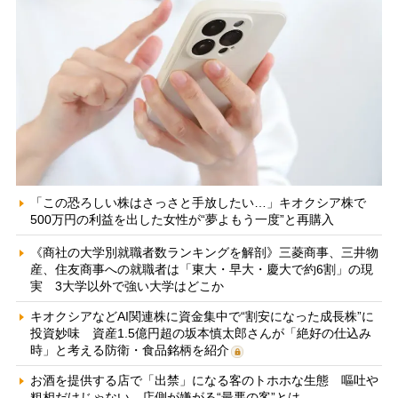
「この恐ろしい株はさっさと手放したい…」キオクシア株で
500万円の利益を出した女性が“夢よもう一度”と再購入
《商社の大学別就職者数ランキングを解剖》三菱商事、三井物
産、住友商事への就職者は「東大・早大・慶大で約6割」の現
実 3大学以外で強い大学はどこか
キオクシアなどAI関連株に資金集中で“割安になった成長株”に
投資妙味 資産1.5億円超の坂本慎太郎さんが「絶好の仕込み
時」と考える防衛・食品銘柄を紹介
お酒を提供する店で「出禁」になる客のトホホな生態 嘔吐や
粗相だけじゃない、店側が嫌がる“最悪の客”とは