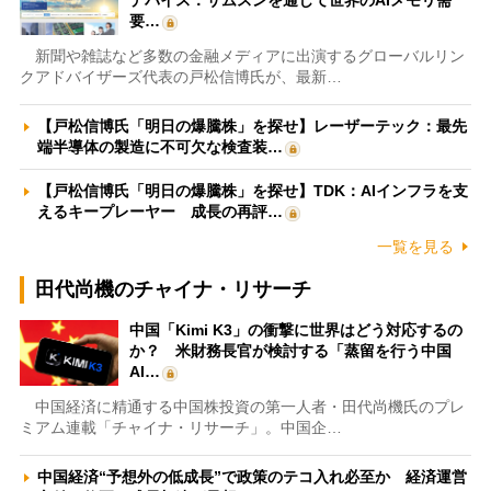
デバイス：サムスンを通じて世界のAIメモリ需
要…
新聞や雑誌など多数の金融メディアに出演するグローバルリン
クアドバイザーズ代表の戸松信博氏が、最新…
【戸松信博氏「明日の爆騰株」を探せ】レーザーテック：最先
端半導体の製造に不可欠な検査装…
【戸松信博氏「明日の爆騰株」を探せ】TDK：AIインフラを支
えるキープレーヤー 成長の再評…
一覧を見る
田代尚機のチャイナ・リサーチ
中国「Kimi K3」の衝撃に世界はどう対応するの
か？ 米財務長官が検討する「蒸留を行う中国
AI…
中国経済に精通する中国株投資の第一人者・田代尚機氏のプレ
ミアム連載「チャイナ・リサーチ」。中国企…
中国経済“予想外の低成長”で政策のテコ入れ必至か 経済運営