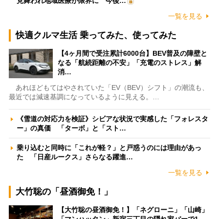
見舞われ地域医療が限界に 今後…
一覧を見る
快適クルマ生活 乗ってみた、使ってみた
【4ヶ月間で受注累計6000台】BEV普及の障壁と
なる「航続距離の不安」「充電のストレス」解
消…
あれほどもてはやされていた「EV（BEV）シフト」の潮流も、
最近では減速基調になっているように見える。…
《雪道の対応力を検証》シビアな状況で実感した「フォレスタ
ー」の真価 「ターボ」と「スト…
乗り込むと同時に「これが軽？」と戸惑うのには理由があっ
た 「日産ルークス」さらなる躍進…
一覧を見る
大竹聡の「昼酒御免！」
【大竹聡の昼酒御免！】「ネグローニ」「山崎」