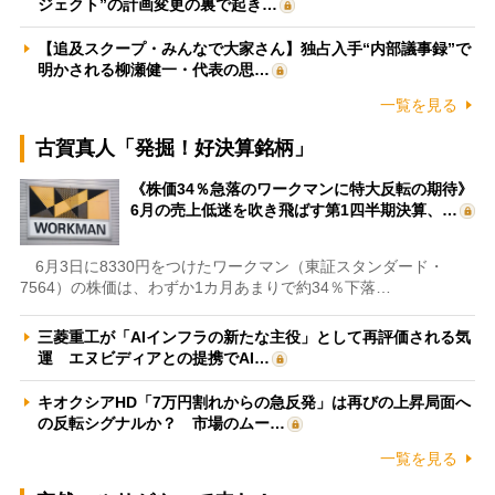
ジェクト”の計画変更の裏で起き…
【追及スクープ・みんなで大家さん】独占入手“内部議事録”で
明かされる柳瀬健一・代表の思…
一覧を見る
古賀真人「発掘！好決算銘柄」
《株価34％急落のワークマンに特大反転の期待》
6月の売上低迷を吹き飛ばす第1四半期決算、…
6月3日に8330円をつけたワークマン（東証スタンダード・
7564）の株価は、わずか1カ月あまりで約34％下落…
三菱重工が「AIインフラの新たな主役」として再評価される気
運 エヌビディアとの提携でAI…
キオクシアHD「7万円割れからの急反発」は再びの上昇局面へ
の反転シグナルか？ 市場のムー…
一覧を見る