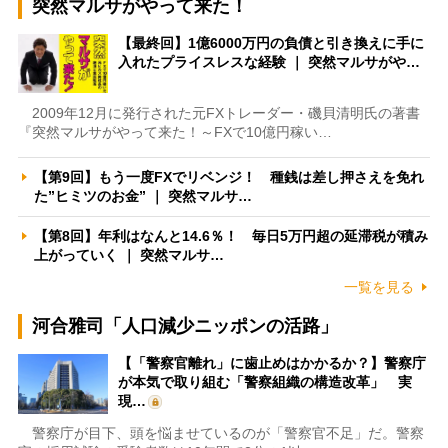
突然マルサがやって来た！
【最終回】1億6000万円の負債と引き換えに手に
入れたプライスレスな経験 ｜ 突然マルサがや…
2009年12月に発行された元FXトレーダー・磯貝清明氏の著書
『突然マルサがやって来た！～FXで10億円稼い…
【第9回】もう一度FXでリベンジ！ 種銭は差し押さえを免れ
た”ヒミツのお金” ｜ 突然マルサ…
【第8回】年利はなんと14.6％！ 毎日5万円超の延滞税が積み
上がっていく ｜ 突然マルサ…
一覧を見る
河合雅司「人口減少ニッポンの活路」
【「警察官離れ」に歯止めはかかるか？】警察庁
が本気で取り組む「警察組織の構造改革」 実
現…
警察庁が目下、頭を悩ませているのが「警察官不足」だ。警察