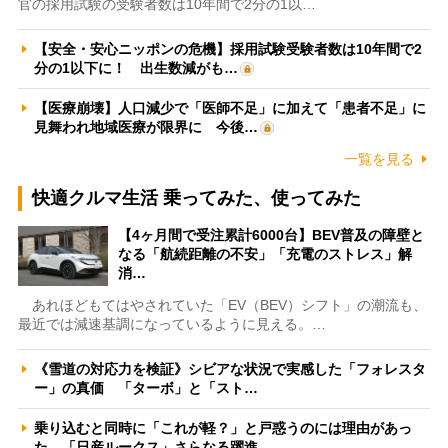
官の採用試験の受験者数は10年間で2分の1以…
【安全・安心ニッポンの危機】採用試験受験者数は10年間で2
分の1以下に！ 出生数減がも…
【医療崩壊】人口減少で「医師不足」に加えて「患者不足」に
見舞われ地域医療が限界に 今後…
一覧を見る
快適クルマ生活 乗ってみた、使ってみた
【4ヶ月間で受注累計6000台】BEV普及の障壁と
なる「航続距離の不安」「充電のストレス」解
消…
あれほどもてはやされていた「EV（BEV）シフト」の潮流も、
最近では減速基調になっているように見える。…
《雪道の対応力を検証》シビアな状況で実感した「フォレスタ
ー」の真価 「ターボ」と「スト…
乗り込むと同時に「これが軽？」と戸惑うのには理由があっ
た 「日産ルークス」さらなる躍進…