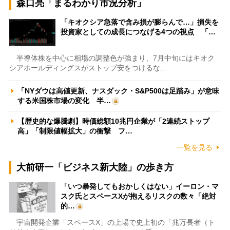
森口亮「まるわかり市況分析」
「キオクシア急落で含み損が膨らんで…」損失を
投資家としての成長につなげる4つの視点 「…
半導体株を中心に相場の調整色が強まり、7月中旬にはキオク
シアホールディングスがストップ安をつけるな…
「NYダウは高値更新、ナスダック・S&P500は足踏み」が意味
する米国株市場の変化 半…
【歴史的な爆騰劇】時価総額10兆円企業が「2連続ストップ
高」「制限値幅拡大」の衝撃 フ…
一覧を見る
大前研一「ビジネス新大陸」の歩き方
「いつ暴発してもおかしくはない」イーロン・マ
スク氏とスペースXが抱えるリスクの数々「絶対
的…
宇宙開発企業「スペースX」の上場で史上初の「兆万長者（ト