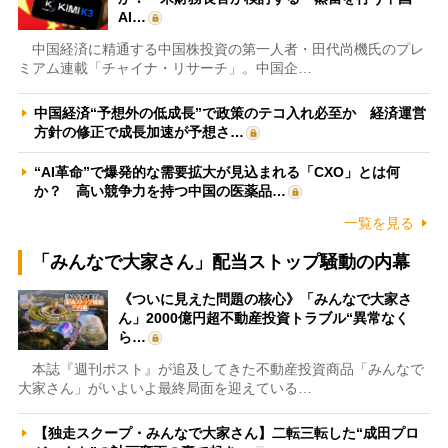
AI…
中国経済に精通する中国株投資の第一人者・田代尚機氏のプレ
ミアム連載「チャイナ・リサーチ」。中国企…
中国経済“予想外の低成長”で政策のテコ入れ必至か 経済運営
方針の修正で成長加速が予想さ…
“AI革命”で爆発的な需要拡大が見込まれる「CXO」とは何
か？ 高い競争力を持つ中国の医薬品…
一覧を見る
「みんなで大家さん」配当ストップ騒動の内幕
《ついに見えた問題の核心》「みんなで大家さ
ん」2000億円超不動産投資トラブル“異常なく
ら…
本誌『週刊ポスト』が追及してきた不動産投資商品「みんなで
大家さん」がいよいよ最終局面を迎えている…
【独走スクープ・みんなで大家さん】二転三転した“成田プロ