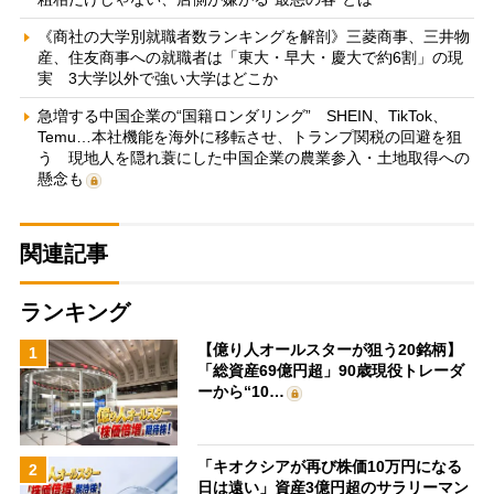
《商社の大学別就職者数ランキングを解剖》三菱商事、三井物
産、住友商事への就職者は「東大・早大・慶大で約6割」の現
実 3大学以外で強い大学はどこか
急増する中国企業の“国籍ロンダリング” SHEIN、TikTok、
Temu…本社機能を海外に移転させ、トランプ関税の回避を狙
う 現地人を隠れ蓑にした中国企業の農業参入・土地取得への
懸念も
関連記事
ランキング
【億り人オールスターが狙う20銘柄】
1
「総資産69億円超」90歳現役トレーダ
ーから“10…
「キオクシアが再び株価10万円になる
2
日は遠い」資産3億円超のサラリーマン