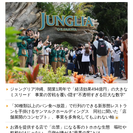
ジャングリア沖縄、開業1周年で「経済効果494億円」の大きな
ミスリード 事業の苦戦を覆い隠す“不透明すぎる巨大な数字”
「30種類以上のパン食べ放題」で行列のできる新形態レストラ
ンを手掛けるサンマルクホールディングス 同社に聞いた「店
舗展開のコンセプト」、事業を多角化してもぶれない軸
お酒を提供する店で「出禁」になる客のトホホな生態 嘔吐や
粗相だけじゃない、店側が嫌がる“最悪の客”とは