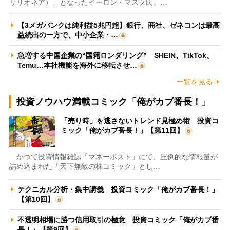
リリオネア）」となったイーロン・マスク氏。…
【3メガバンクは純利益5兆円超】銀行、商社、ゼネコンは最高
益続出の一方で、中小企業・…
急増する中国企業の“国籍ロンダリング” SHEIN、TikTok、
Temu…本社機能を海外に移転させ…
一覧を見る
投資ノウハウ満載コミック「俺がカブ番長！」
「売り時」を逃さないトレンド見極め術 投資コ
ミック「俺がカブ番長！」【第11回】
かつて投資情報雑誌「マネーポスト」にて、圧倒的な情報量が
詰め込まれた「天下無敵の株コミック」とし…
テクニカル分析・集中講義 投資コミック「俺がカブ番長！」
【第10回】
不透明相場に勝つ信用取引の極意 投資コミック「俺がカブ番
長！」【第9回】