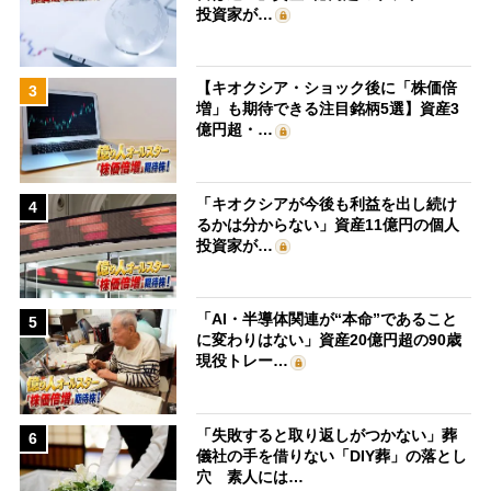
投資家が…
【キオクシア・ショック後に「株価倍
3
増」も期待できる注目銘柄5選】資産3
億円超・…
「キオクシアが今後も利益を出し続け
4
るかは分からない」資産11億円の個人
投資家が…
「AI・半導体関連が“本命”であること
5
に変わりはない」資産20億円超の90歳
現役トレー…
「失敗すると取り返しがつかない」葬
6
儀社の手を借りない「DIY葬」の落とし
穴 素人には…