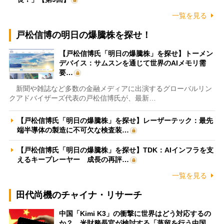
一覧を見る
戸松信博の明日の爆騰株を探せ！
【戸松信博氏「明日の爆騰株」を探せ】トーメン
デバイス：サムスンを通じて世界のAIメモリ需
要…
新聞や雑誌など多数の金融メディアに出演するグローバルリン
クアドバイザーズ代表の戸松信博氏が、最新…
【戸松信博氏「明日の爆騰株」を探せ】レーザーテック：最先
端半導体の製造に不可欠な検査装…
【戸松信博氏「明日の爆騰株」を探せ】TDK：AIインフラを支
えるキープレーヤー 成長の再評…
一覧を見る
田代尚機のチャイナ・リサーチ
中国「Kimi K3」の衝撃に世界はどう対応するの
か？ 米財務長官が検討する「蒸留を行う中国