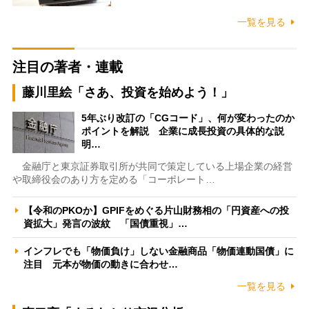
一覧を見る
注目の著者・連載
藤川里絵「さあ、投資を始めよう！」
5年ぶり改訂の「CGコード」、何が変わったのか
ポイントを解説 企業に成長投資の具体的な説
明…
金融庁と東京証券取引所が共同で策定している上場企業の経営
や取締役会のあり方を定める「コーポレート…
【令和のPKOか】GPIFをめぐる片山財務相の「円資産への投
資拡大」発言の波紋 「国債重視」…
インフレでも「物価負け」しない金融商品「物価連動国債」に
注目 元本が物価の動きに合わせ…
一覧を見る