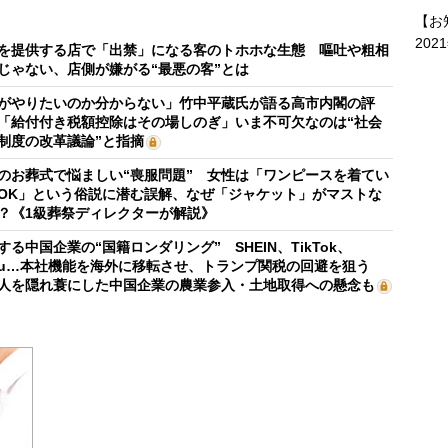
【お
202
を提供する店で「出禁」になる客のトホホな生態 嘔吐や粗相
じゃない、店側が嫌がる“最悪の客”とは
がやりたいのか分からない」竹中平蔵氏が語る高市内閣の評
「給付付き税額控除はその場しのぎ」いま不可欠なのは“社会
制度の改革議論”と指摘
のお葬式で悩ましい“喪服問題” 女性は「ワンピースを着てい
OK」という俗説に潜む誤解、なぜ「ジャケット」がマストな
？《1級葬祭ディレクターが解説》
する中国企業の“国籍ロンダリング” SHEIN、TikTok、
mu…本社機能を海外に移転させ、トランプ関税の回避を狙う
人を隠れ蓑にした中国企業の農業参入・土地取得への懸念も