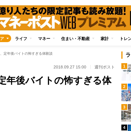
ア
ライフ
マネー
住まい・不動産
家計
トレ
、定年後バイトの怖すぎる体験談
ラ
1
2018.09.27 15:00
週刊ポスト
定年後バイトの怖すぎる体
2
Loaded
:
3
95.43%
/
4