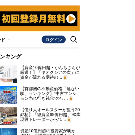
ンド
ログイン
ンキング
【資産10億円超・かんちさんが
厳選！】「キオクシアの次」に
資金が流れる期待の…
【首都圏の不動産価格「危ない
駅」ランキング】“中古マンシ
ョン売れ行き鈍化”のワ…
【億り人オールスターが狙う20
銘柄】「総資産69億円超」90歳
現役トレーダーから“1…
資産10億円超の投資家が明か