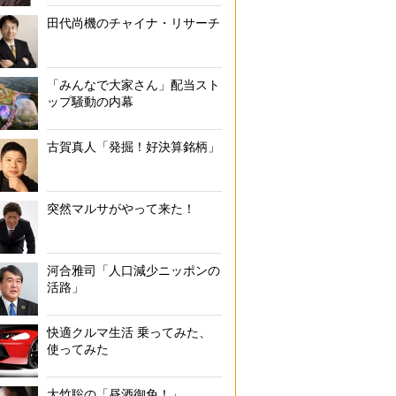
田代尚機のチャイナ・リサーチ
「みんなで大家さん」配当スト
ップ騒動の内幕
古賀真人「発掘！好決算銘柄」
突然マルサがやって来た！
河合雅司「人口減少ニッポンの
活路」
快適クルマ生活 乗ってみた、
使ってみた
大竹聡の「昼酒御免！」