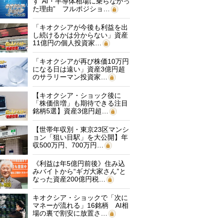
す“AI・半導体相場に乗らなかっ
た理由” フルポジショ…
「キオクシアが今後も利益を出
し続けるかは分からない」資産
11億円の個人投資家…
「キオクシアが再び株価10万円
になる日は遠い」資産3億円超
のサラリーマン投資家…
【キオクシア・ショック後に
「株価倍増」も期待できる注目
銘柄5選】資産3億円超…
【世帯年収別・東京23区マンシ
ョン「狙い目駅」を大公開】年
収500万円、700万円…
《利益は年5億円前後》住み込
みバイトから“ギガ大家さん”と
なった資産200億円税…
キオクシア・ショックで「次に
マネーが流れる」16銘柄 AI相
場の裏で割安に放置さ…