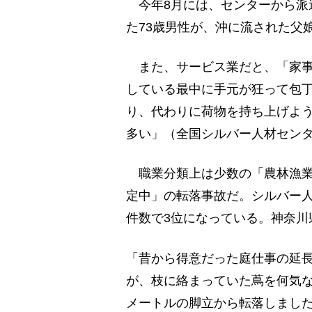
今年8月には、センターから派
た73歳男性が、沖に流された父
また、サービス業だと、「家事
している最中に手元が狂って包
り、代わりに荷物を持ち上げよ
多い」（全国シルバー人材セン
職業分類上は少数の「農林漁業
定中」の転落事故だ。シルバー
件数で3位になっている。神奈川
「昔から得意だった庭仕事の延
が、枝に絡まっていた蔦を何気な
メートルの脚立から転落しまし