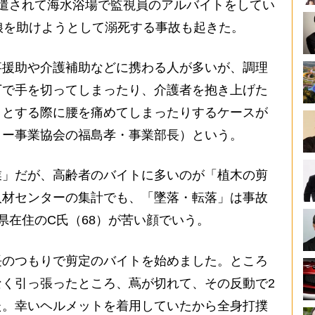
遣されて海水浴場で監視員のアルバイトをしてい
娘を助けようとして溺死する事故も起きた。
援助や介護補助などに携わる人が多いが、調理
丁で手を切ってしまったり、介護者を抱き上げた
うとする際に腰を痛めてしまったりするケースが
ター事業協会の福島孝・事業部長）という。
」だが、高齢者のバイトに多いのが「植木の剪
人材センターの集計でも、「墜落・転落」は事故
県在住のC氏（68）が苦い顔でいう。
長のつもりで剪定のバイトを始めました。ところ
く引っ張ったところ、蔦が切れて、その反動で2
た。幸いヘルメットを着用していたから全身打撲