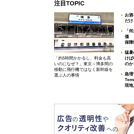
注目TOPIC
お酒
だけ
「何
価 
保障
猛暑
「約5時間かかるし、料金も高
けば
いのになぜ？」東京～博多間の
のか
移動に飛行機ではなく新幹線を
急増
選ぶ人の事情
Te
現地