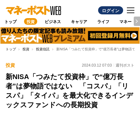
ログイン
トップ
投資
ビジネス
キャリア
ライフ
マネー
トップ
投資
投資信託
新NISA「つみたて投資枠」で“億万長者”は夢物語
投資
2024.03.12 07:03
週刊ポスト
新NISA「つみたて投資枠」で“億万長
者”は夢物語ではない 「コスパ」「リ
スパ」「タイパ」を最大化できるインデ
ックスファンドへの長期投資
Loaded
:
100.00%
/
Unmute