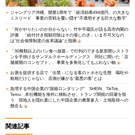
ジャングリア沖縄、開業1周年で「経済効果494億円」の大きな
ミスリード 事業の苦戦を覆い隠す“不透明すぎる巨大な数字”
「何がやりたいのか分からない」竹中平蔵氏が語る高市内閣の
評価 「給付付き税額控除はその場しのぎ」いま不可欠なの
は“社会保障制度の改革議論”と指摘
「30種類以上のパン食べ放題」で行列のできる新形態レストラ
ンを手掛けるサンマルクホールディングス 同社に聞いた「店
舗展開のコンセプト」、事業を多角化してもぶれない軸
お酒を提供する店で「出禁」になる客のトホホな生態 嘔吐や
粗相だけじゃない、店側が嫌がる“最悪の客”とは
急増する中国企業の“国籍ロンダリング” SHEIN、TikTok、
Temu…本社機能を海外に移転させ、トランプ関税の回避を狙
う 現地人を隠れ蓑にした中国企業の農業参入・土地取得への
懸念も
関連記事