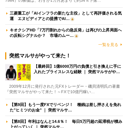
7564）の株価は、わずか1カ月あまりで約34％下落…
三菱重工が「AIインフラの新たな主役」として再評価される気
運 エヌビディアとの提携でAI…
キオクシアHD「7万円割れからの急反発」は再びの上昇局面へ
の反転シグナルか？ 市場のムー…
一覧を見る
突然マルサがやって来た！
【最終回】1億6000万円の負債と引き換えに手に
入れたプライスレスな経験 ｜ 突然マルサがや…
2009年12月に発行された元FXトレーダー・磯貝清明氏の著書
『突然マルサがやって来た！～FXで10億円稼い…
【第9回】もう一度FXでリベンジ！ 種銭は差し押さえを免れ
た”ヒミツのお金” ｜ 突然マルサ…
【第8回】年利はなんと14.6％！ 毎日5万円超の延滞税が積み
上がっていく ｜ 突然マルサ…