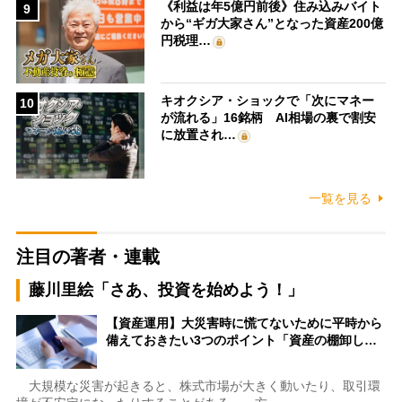
《利益は年5億円前後》住み込みバイト
9
から“ギガ大家さん”となった資産200億
円税理…
キオクシア・ショックで「次にマネー
10
が流れる」16銘柄 AI相場の裏で割安
に放置され…
一覧を見る
注目の著者・連載
藤川里絵「さあ、投資を始めよう！」
【資産運用】大災害時に慌てないために平時から
備えておきたい3つのポイント「資産の棚卸し…
大規模な災害が起きると、株式市場が大きく動いたり、取引環