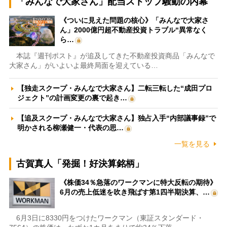
「みんなで大家さん」配当ストップ騒動の内幕
《ついに見えた問題の核心》「みんなで大家さ
ん」2000億円超不動産投資トラブル“異常なく
ら…
本誌『週刊ポスト』が追及してきた不動産投資商品「みんなで
大家さん」がいよいよ最終局面を迎えている…
【独走スクープ・みんなで大家さん】二転三転した“成田プロ
ジェクト”の計画変更の裏で起き…
【追及スクープ・みんなで大家さん】独占入手“内部議事録”で
明かされる柳瀬健一・代表の思…
一覧を見る
古賀真人「発掘！好決算銘柄」
《株価34％急落のワークマンに特大反転の期待》
6月の売上低迷を吹き飛ばす第1四半期決算、…
6月3日に8330円をつけたワークマン（東証スタンダード・