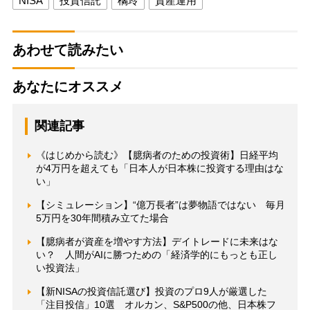
NISA
投資信託
橘玲
資産運用
あわせて読みたい
あなたにオススメ
関連記事
《はじめから読む》【臆病者のための投資術】日経平均
が4万円を超えても「日本人が日本株に投資する理由はな
い」
【シミュレーション】“億万長者”は夢物語ではない 毎月
5万円を30年間積み立てた場合
【臆病者が資産を増やす方法】デイトレードに未来はな
い？ 人間がAIに勝つための「経済学的にもっとも正し
い投資法」
【新NISAの投資信託選び】投資のプロ9人が厳選した
「注目投信」10選 オルカン、S&P500の他、日本株フ