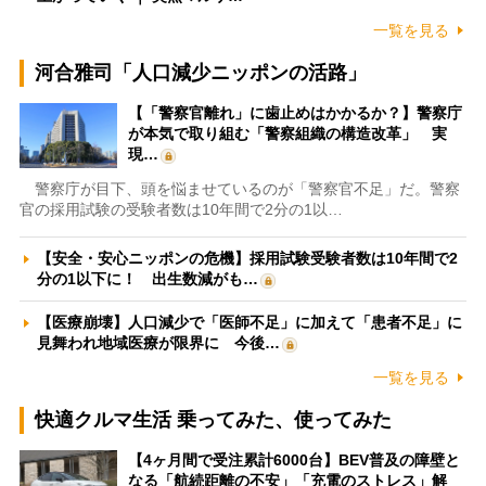
一覧を見る
河合雅司「人口減少ニッポンの活路」
【「警察官離れ」に歯止めはかかるか？】警察庁
が本気で取り組む「警察組織の構造改革」 実
現…
警察庁が目下、頭を悩ませているのが「警察官不足」だ。警察
官の採用試験の受験者数は10年間で2分の1以…
【安全・安心ニッポンの危機】採用試験受験者数は10年間で2
分の1以下に！ 出生数減がも…
【医療崩壊】人口減少で「医師不足」に加えて「患者不足」に
見舞われ地域医療が限界に 今後…
一覧を見る
快適クルマ生活 乗ってみた、使ってみた
【4ヶ月間で受注累計6000台】BEV普及の障壁と
なる「航続距離の不安」「充電のストレス」解