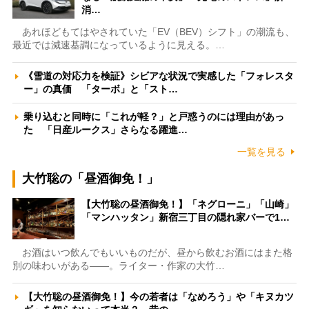
消…
あれほどもてはやされていた「EV（BEV）シフト」の潮流も、
最近では減速基調になっているように見える。…
《雪道の対応力を検証》シビアな状況で実感した「フォレスタ
ー」の真価 「ターボ」と「スト…
乗り込むと同時に「これが軽？」と戸惑うのには理由があっ
た 「日産ルークス」さらなる躍進…
一覧を見る
大竹聡の「昼酒御免！」
【大竹聡の昼酒御免！】「ネグローニ」「山崎」
「マンハッタン」新宿三丁目の隠れ家バーで1…
お酒はいつ飲んでもいいものだが、昼から飲むお酒にはまた格
別の味わいがある――。ライター・作家の大竹…
【大竹聡の昼酒御免！】今の若者は「なめろう」や「キヌカツ