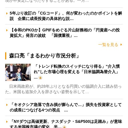
境が不安定になったりすることがある。一方…
5年ぶり改訂の「CGコード」、何が変わったのかポイントを解
説 企業に成長投資の具体的な説…
【令和のPKOか】GPIFをめぐる片山財務相の「円資産への投
資拡大」発言の波紋 「国債重視」…
一覧を見る
森口亮「まるわかり市況分析」
「トレンド転換のスイッチになり得る」“介入慣
れ”した市場心理を変える「日米協調為替介入」
…
日米両政府が、約28年ぶりとなる円買いの協調介入に踏み切っ
た。米国も追加介入を辞さない姿勢を示して…
「キオクシア急落で含み損が膨らんで…」損失を投資家として
の成長につなげる4つの視点 …
「NYダウは高値更新、ナスダック・S&P500は足踏み」が意味
する米国株市場の変化 半…