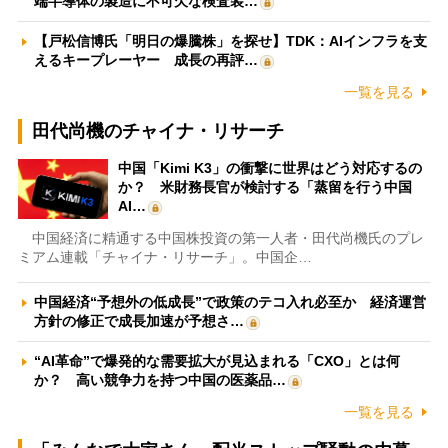
端半導体の製造に不可欠な検査装…
【戸松信博氏「明日の爆騰株」を探せ】TDK：AIインフラを支
えるキープレーヤー 成長の再評…
一覧を見る
田代尚機のチャイナ・リサーチ
中国「Kimi K3」の衝撃に世界はどう対応するの
か？ 米財務長官が検討する「蒸留を行う中国
AI…
中国経済に精通する中国株投資の第一人者・田代尚機氏のプレ
ミアム連載「チャイナ・リサーチ」。中国企…
中国経済“予想外の低成長”で政策のテコ入れ必至か 経済運営
方針の修正で成長加速が予想さ…
“AI革命”で爆発的な需要拡大が見込まれる「CXO」とは何
か？ 高い競争力を持つ中国の医薬品…
一覧を見る