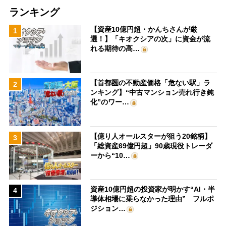
ランキング
【資産10億円超・かんちさんが厳
1
選！】「キオクシアの次」に資金が流
れる期待の高…
【首都圏の不動産価格「危ない駅」ラ
2
ンキング】“中古マンション売れ行き鈍
化”のワー…
【億り人オールスターが狙う20銘柄】
3
「総資産69億円超」90歳現役トレーダ
ーから“10…
資産10億円超の投資家が明かす“AI・半
4
導体相場に乗らなかった理由” フルポ
ジション…