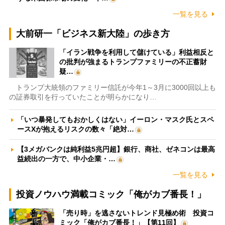
一覧を見る
大前研一「ビジネス新大陸」の歩き方
「イラン戦争を利用して儲けている」利益相反と
の批判が強まるトランプファミリーの不正蓄財
疑…
トランプ大統領のファミリー信託が今年1～3月に3000回以上も
の証券取引を行っていたことが明らかになり…
「いつ暴発してもおかしくはない」イーロン・マスク氏とスペ
ースXが抱えるリスクの数々「絶対…
【3メガバンクは純利益5兆円超】銀行、商社、ゼネコンは最高
益続出の一方で、中小企業・…
一覧を見る
投資ノウハウ満載コミック「俺がカブ番長！」
「売り時」を逃さないトレンド見極め術 投資コ
ミック「俺がカブ番長！」【第11回】