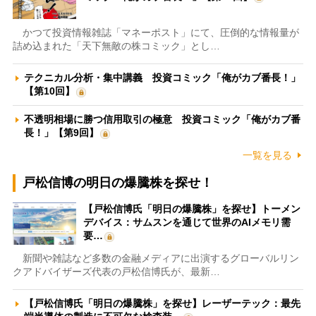
かつて投資情報雑誌「マネーポスト」にて、圧倒的な情報量が
詰め込まれた「天下無敵の株コミック」とし…
テクニカル分析・集中講義 投資コミック「俺がカブ番長！」
【第10回】
不透明相場に勝つ信用取引の極意 投資コミック「俺がカブ番
長！」【第9回】
一覧を見る
戸松信博の明日の爆騰株を探せ！
【戸松信博氏「明日の爆騰株」を探せ】トーメン
デバイス：サムスンを通じて世界のAIメモリ需
要…
新聞や雑誌など多数の金融メディアに出演するグローバルリン
クアドバイザーズ代表の戸松信博氏が、最新…
【戸松信博氏「明日の爆騰株」を探せ】レーザーテック：最先