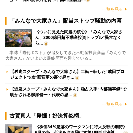
一覧を見る
「みんなで大家さん」配当ストップ騒動の内幕
《ついに見えた問題の核心》「みんなで大家さ
ん」2000億円超不動産投資トラブル“異常なく
ら…
本誌『週刊ポスト』が追及してきた不動産投資商品「みんなで
大家さん」がいよいよ最終局面を迎えている…
【独走スクープ・みんなで大家さん】二転三転した“成田プロ
ジェクト”の計画変更の裏で起き…
【追及スクープ・みんなで大家さん】独占入手“内部議事録”で
明かされる柳瀬健一・代表の思…
一覧を見る
古賀真人「発掘！好決算銘柄」
《株価34％急落のワークマンに特大反転の期待》
6月の売上低迷を吹き飛ばす第1四半期決算、…