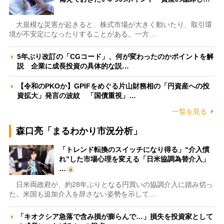
大規模な災害が起きると、株式市場が大きく動いたり、取引環
境が不安定になったりすることがある。一方…
5年ぶり改訂の「CGコード」、何が変わったのかポイントを解
説 企業に成長投資の具体的な説…
【令和のPKOか】GPIFをめぐる片山財務相の「円資産への投
資拡大」発言の波紋 「国債重視」…
一覧を見る
森口亮「まるわかり市況分析」
「トレンド転換のスイッチになり得る」“介入慣
れ”した市場心理を変える「日米協調為替介入」
…
日米両政府が、約28年ぶりとなる円買いの協調介入に踏み切っ
た。米国も追加介入を辞さない姿勢を示して…
「キオクシア急落で含み損が膨らんで…」損失を投資家として