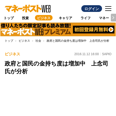
ログイン
トップ
投資
ビジネス
キャリア
ライフ
マネー
トップ
ビジネス
社会
政府と国民の金持ち度は増加中 上念司氏が分析
ビジネス
2016.11.12 16:00
SAPIO
政府と国民の金持ち度は増加中 上念司
氏が分析
Loaded
:
100.00%
/
Unmute