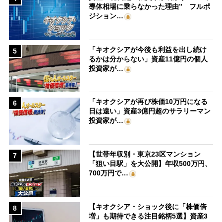
導体相場に乗らなかった理由” フルポ
ジション…
「キオクシアが今後も利益を出し続け
5
るかは分からない」資産11億円の個人
投資家が…
「キオクシアが再び株価10万円になる
6
日は遠い」資産3億円超のサラリーマン
投資家が…
【世帯年収別・東京23区マンション
7
「狙い目駅」を大公開】年収500万円、
700万円で…
【キオクシア・ショック後に「株価倍
8
増」も期待できる注目銘柄5選】資産3