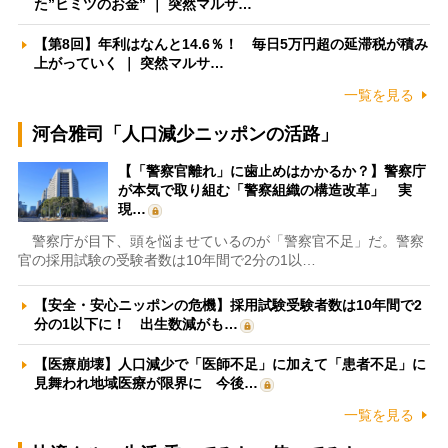
た”ヒミツのお金” ｜ 突然マルサ…
【第8回】年利はなんと14.6％！ 毎日5万円超の延滞税が積み
上がっていく ｜ 突然マルサ…
一覧を見る
河合雅司「人口減少ニッポンの活路」
【「警察官離れ」に歯止めはかかるか？】警察庁
が本気で取り組む「警察組織の構造改革」 実
現…
警察庁が目下、頭を悩ませているのが「警察官不足」だ。警察
官の採用試験の受験者数は10年間で2分の1以…
【安全・安心ニッポンの危機】採用試験受験者数は10年間で2
分の1以下に！ 出生数減がも…
【医療崩壊】人口減少で「医師不足」に加えて「患者不足」に
見舞われ地域医療が限界に 今後…
一覧を見る