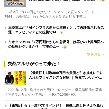
6月3日に8330円をつけたワークマン（東証スタンダード・
7564）の株価は、わずか1カ月あまりで約34％下落…
三菱重工が「AIインフラの新たな主役」として再評価される気
運 エヌビディアとの提携でAI…
キオクシアHD「7万円割れからの急反発」は再びの上昇局面へ
の反転シグナルか？ 市場のムー…
一覧を見る
突然マルサがやって来た！
【最終回】1億6000万円の負債と引き換えに手に
入れたプライスレスな経験 ｜ 突然マルサがや…
2009年12月に発行された元FXトレーダー・磯貝清明氏の著書
『突然マルサがやって来た！～FXで10億円稼い…
【第9回】もう一度FXでリベンジ！ 種銭は差し押さえを免れ