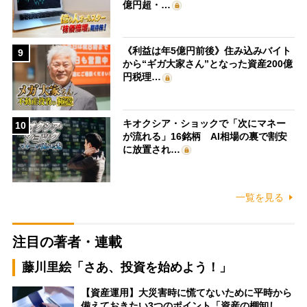
億円超・…
《利益は年5億円前後》住み込みバイト
9
から“ギガ大家さん”となった資産200億
円税理…
キオクシア・ショックで「次にマネー
10
が流れる」16銘柄 AI相場の裏で割安
に放置され…
一覧を見る
注目の著者・連載
藤川里絵「さあ、投資を始めよう！」
【資産運用】大災害時に慌てないために平時から
備えておきたい3つのポイント「資産の棚卸し…