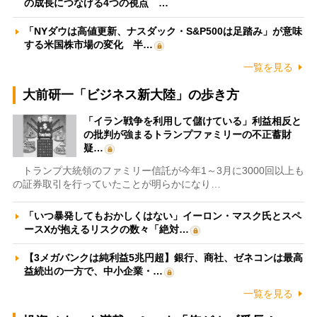
の成長につなげる4つの視点 …
「NYダウは高値更新、ナスダック・S&P500は足踏み」が意味
する米国株市場の変化 半…
一覧を見る
大前研一「ビジネス新大陸」の歩き方
「イラン戦争を利用して儲けている」利益相反と
の批判が強まるトランプファミリーの不正蓄財
疑…
トランプ大統領のファミリー信託が今年1～3月に3000回以上も
の証券取引を行っていたことが明らかになり…
「いつ暴発してもおかしくはない」イーロン・マスク氏とスペ
ースXが抱えるリスクの数々「絶対…
【3メガバンクは純利益5兆円超】銀行、商社、ゼネコンは最高
益続出の一方で、中小企業・…
一覧を見る