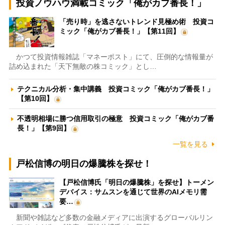
投資ノウハウ満載コミック「俺がカブ番長！」
「売り時」を逃さないトレンド見極め術 投資コ
ミック「俺がカブ番長！」【第11回】
かつて投資情報雑誌「マネーポスト」にて、圧倒的な情報量が
詰め込まれた「天下無敵の株コミック」とし…
テクニカル分析・集中講義 投資コミック「俺がカブ番長！」
【第10回】
不透明相場に勝つ信用取引の極意 投資コミック「俺がカブ番
長！」【第9回】
一覧を見る
戸松信博の明日の爆騰株を探せ！
【戸松信博氏「明日の爆騰株」を探せ】トーメン
デバイス：サムスンを通じて世界のAIメモリ需
要…
新聞や雑誌など多数の金融メディアに出演するグローバルリン