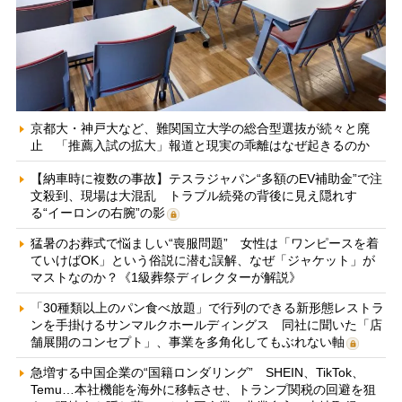
京都大・神戸大など、難関国立大学の総合型選抜が続々と廃
止 「推薦入試の拡大」報道と現実の乖離はなぜ起きるのか
【納車時に複数の事故】テスラジャパン“多額のEV補助金”で注
文殺到、現場は大混乱 トラブル続発の背後に見え隠れす
る“イーロンの右腕”の影
猛暑のお葬式で悩ましい“喪服問題” 女性は「ワンピースを着
ていけばOK」という俗説に潜む誤解、なぜ「ジャケット」が
マストなのか？《1級葬祭ディレクターが解説》
「30種類以上のパン食べ放題」で行列のできる新形態レストラ
ンを手掛けるサンマルクホールディングス 同社に聞いた「店
舗展開のコンセプト」、事業を多角化してもぶれない軸
急増する中国企業の“国籍ロンダリング” SHEIN、TikTok、
Temu…本社機能を海外に移転させ、トランプ関税の回避を狙