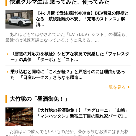
快適クルマ生活 乗ってみた、使ってみた
【4ヶ月間で受注累計6000台】BEV普及の障壁と
なる「航続距離の不安」「充電のストレス」解
消…
あれほどもてはやされていた「EV（BEV）シフト」の潮流も、
最近では減速基調になっているように見える。…
《雪道の対応力を検証》シビアな状況で実感した「フォレスタ
ー」の真価 「ターボ」と「スト…
乗り込むと同時に「これが軽？」と戸惑うのには理由があっ
た 「日産ルークス」さらなる躍進…
一覧を見る
大竹聡の「昼酒御免！」
【大竹聡の昼酒御免！】「ネグローニ」「山崎」
「マンハッタン」新宿三丁目の隠れ家バーで1…
お酒はいつ飲んでもいいものだが、昼から飲むお酒にはまた格