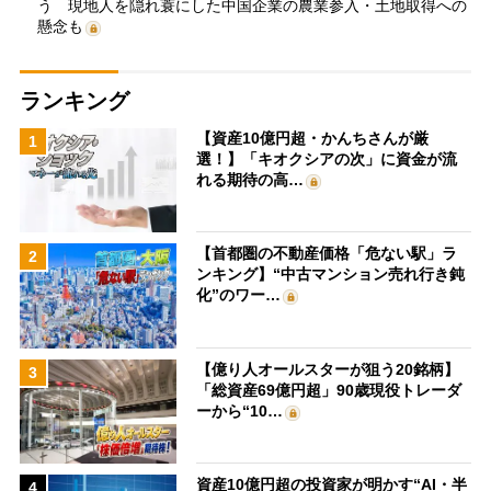
う 現地人を隠れ蓑にした中国企業の農業参入・土地取得への
懸念も
ランキング
【資産10億円超・かんちさんが厳
1
選！】「キオクシアの次」に資金が流
れる期待の高…
【首都圏の不動産価格「危ない駅」ラ
2
ンキング】“中古マンション売れ行き鈍
化”のワー…
【億り人オールスターが狙う20銘柄】
3
「総資産69億円超」90歳現役トレーダ
ーから“10…
資産10億円超の投資家が明かす“AI・半
4