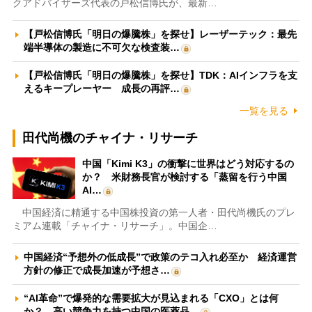
クアドバイザーズ代表の戸松信博氏が、最新…
【戸松信博氏「明日の爆騰株」を探せ】レーザーテック：最先
端半導体の製造に不可欠な検査装…
【戸松信博氏「明日の爆騰株」を探せ】TDK：AIインフラを支
えるキープレーヤー 成長の再評…
一覧を見る
田代尚機のチャイナ・リサーチ
中国「Kimi K3」の衝撃に世界はどう対応するの
か？ 米財務長官が検討する「蒸留を行う中国
AI…
中国経済に精通する中国株投資の第一人者・田代尚機氏のプレ
ミアム連載「チャイナ・リサーチ」。中国企…
中国経済“予想外の低成長”で政策のテコ入れ必至か 経済運営
方針の修正で成長加速が予想さ…
“AI革命”で爆発的な需要拡大が見込まれる「CXO」とは何
か？ 高い競争力を持つ中国の医薬品…