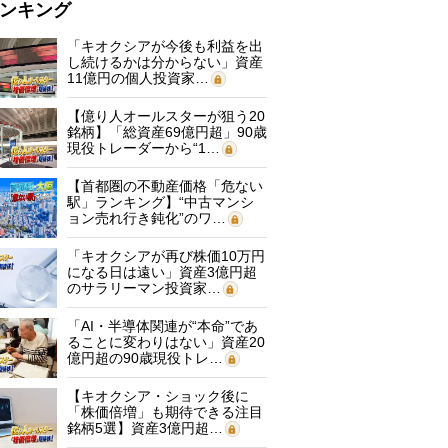
ンキング
「キオクシアが今後も利益を出
し続けるかは分からない」資産
11億円の個人投資家…
【億り人オールスターが狙う20
銘柄】「総資産69億円超」90歳
現役トレーダーから“1…
【首都圏の不動産価格「危ない
駅」ランキング】“中古マンシ
ョン売れ行き鈍化”のワ…
「キオクシアが再び株価10万円
になる日は遠い」資産3億円超
のサラリーマン投資家…
「AI・半導体関連が“本命”であ
ることに変わりはない」資産20
億円超の90歳現役トレ…
【キオクシア・ショック後に
「株価倍増」も期待できる注目
銘柄5選】資産3億円超…