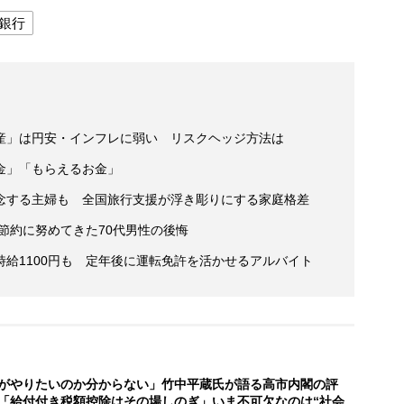
銀行
産」は円安・インフレに弱い リスクヘッジ方法は
金」「もらえるお金」
念する主婦も 全国旅行支援が浮き彫りにする家庭格差
後節約に努めてきた70代男性の後悔
給1100円も 定年後に運転免許を活かせるアルバイト
がやりたいのか分からない」竹中平蔵氏が語る高市内閣の評
「給付付き税額控除はその場しのぎ」いま不可欠なのは“社会