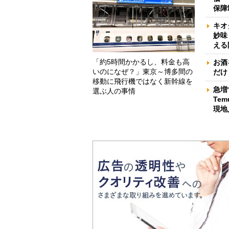
保障
キオ
妙味
える
「約5時間かかるし、料金も高
お酒
いのになぜ？」東京～博多間の
だけ
移動に飛行機ではなく新幹線を
急増
選ぶ人の事情
Te
現地