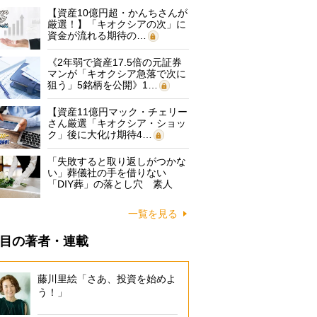
【資産10億円超・かんちさんが
厳選！】「キオクシアの次」に
資金が流れる期待の…
《2年弱で資産17.5倍の元証券
マンが「キオクシア急落で次に
狙う」5銘柄を公開》1…
【資産11億円マック・チェリー
さん厳選「キオクシア・ショッ
ク」後に大化け期待4…
「失敗すると取り返しがつかな
い」葬儀社の手を借りない
「DIY葬」の落とし穴 素人
に…
一覧を見る
目の著者・連載
藤川里絵「さあ、投資を始めよ
う！」