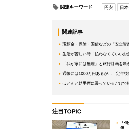
関連キーワード
円安
日本
関連記事
現預金・保険・国債などの「安全資
生活が苦しい時「払わなくていいお
「我が家には無理」と旅行計画を断
通帳には1000万円あるが… 定年
ほとんど助手席に乗っているだけで時
注目TOPIC
「何
価 