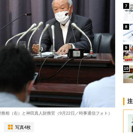
7
8
9
10
注
務相（右）と神田真人財務官（9月22日／時事通信フォト）
写真4枚