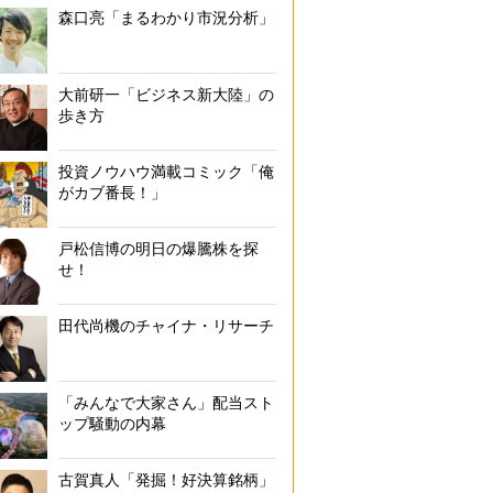
森口亮「まるわかり市況分析」
大前研一「ビジネス新大陸」の
歩き方
投資ノウハウ満載コミック「俺
がカブ番長！」
戸松信博の明日の爆騰株を探
せ！
田代尚機のチャイナ・リサーチ
「みんなで大家さん」配当スト
ップ騒動の内幕
古賀真人「発掘！好決算銘柄」