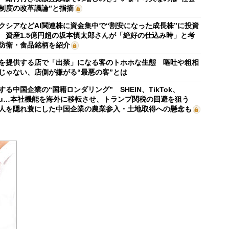
制度の改革議論”と指摘
クシアなどAI関連株に資金集中で“割安になった成長株”に投資
 資産1.5億円超の坂本慎太郎さんが「絶好の仕込み時」と考
防衛・食品銘柄を紹介
を提供する店で「出禁」になる客のトホホな生態 嘔吐や粗相
じゃない、店側が嫌がる“最悪の客”とは
する中国企業の“国籍ロンダリング” SHEIN、TikTok、
mu…本社機能を海外に移転させ、トランプ関税の回避を狙う
人を隠れ蓑にした中国企業の農業参入・土地取得への懸念も