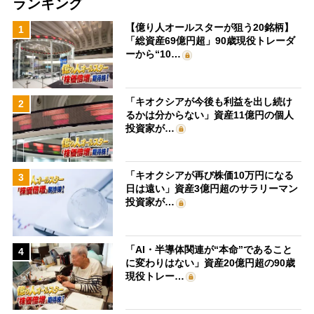
ランキング
【億り人オールスターが狙う20銘柄】
1
「総資産69億円超」90歳現役トレーダ
ーから“10…
「キオクシアが今後も利益を出し続け
2
るかは分からない」資産11億円の個人
投資家が…
「キオクシアが再び株価10万円になる
3
日は遠い」資産3億円超のサラリーマン
投資家が…
「AI・半導体関連が“本命”であること
4
に変わりはない」資産20億円超の90歳
現役トレー…