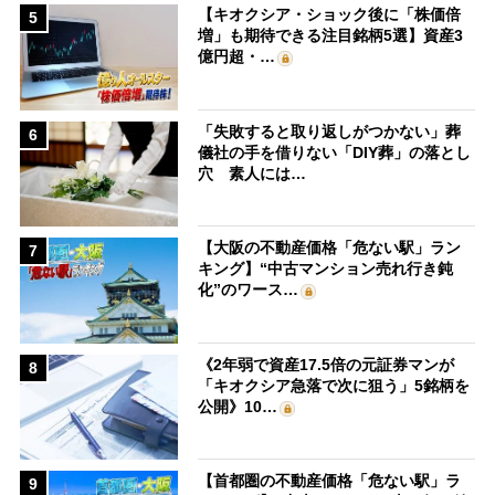
【キオクシア・ショック後に「株価倍
5
増」も期待できる注目銘柄5選】資産3
億円超・…
「失敗すると取り返しがつかない」葬
6
儀社の手を借りない「DIY葬」の落とし
穴 素人には…
【大阪の不動産価格「危ない駅」ラン
7
キング】“中古マンション売れ行き鈍
化”のワース…
《2年弱で資産17.5倍の元証券マンが
8
「キオクシア急落で次に狙う」5銘柄を
公開》10…
【首都圏の不動産価格「危ない駅」ラ
9