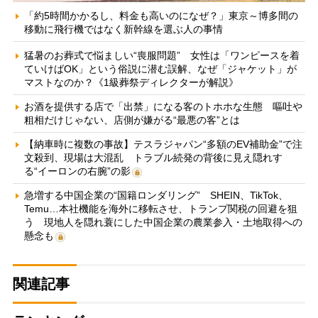
「約5時間かかるし、料金も高いのになぜ？」東京～博多間の
移動に飛行機ではなく新幹線を選ぶ人の事情
猛暑のお葬式で悩ましい“喪服問題” 女性は「ワンピースを着
ていけばOK」という俗説に潜む誤解、なぜ「ジャケット」が
マストなのか？《1級葬祭ディレクターが解説》
お酒を提供する店で「出禁」になる客のトホホな生態 嘔吐や
粗相だけじゃない、店側が嫌がる“最悪の客”とは
【納車時に複数の事故】テスラジャパン“多額のEV補助金”で注
文殺到、現場は大混乱 トラブル続発の背後に見え隠れす
る“イーロンの右腕”の影
急増する中国企業の“国籍ロンダリング” SHEIN、TikTok、
Temu…本社機能を海外に移転させ、トランプ関税の回避を狙
う 現地人を隠れ蓑にした中国企業の農業参入・土地取得への
懸念も
関連記事