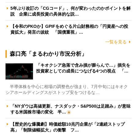
5年ぶり改訂の「CGコード」、何が変わったのかポイントを解
説 企業に成長投資の具体的な説…
【令和のPKOか】GPIFをめぐる片山財務相の「円資産への投
資拡大」発言の波紋 「国債重視」…
一覧を見る
森口亮「まるわかり市況分析」
「キオクシア急落で含み損が膨らんで…」損失を
投資家としての成長につなげる4つの視点 「…
半導体株を中心に相場の調整色が強まり、7月中旬にはキオク
シアホールディングスがストップ安をつけるな…
「NYダウは高値更新、ナスダック・S&P500は足踏み」が意味
する米国株市場の変化 半…
【歴史的な爆騰劇】時価総額10兆円企業が「2連続ストップ
高」「制限値幅拡大」の衝撃 フ…