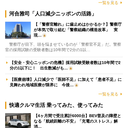
一覧を見る
河合雅司「人口減少ニッポンの活路」
【「警察官離れ」に歯止めはかかるか？】警察庁
が本気で取り組む「警察組織の構造改革」 実
現…
警察庁が目下、頭を悩ませているのが「警察官不足」だ。警察
官の採用試験の受験者数は10年間で2分の1以…
【安全・安心ニッポンの危機】採用試験受験者数は10年間で2
分の1以下に！ 出生数減がも…
【医療崩壊】人口減少で「医師不足」に加えて「患者不足」に
見舞われ地域医療が限界に 今後…
一覧を見る
快適クルマ生活 乗ってみた、使ってみた
【4ヶ月間で受注累計6000台】BEV普及の障壁と
なる「航続距離の不安」「充電のストレス」解
消…