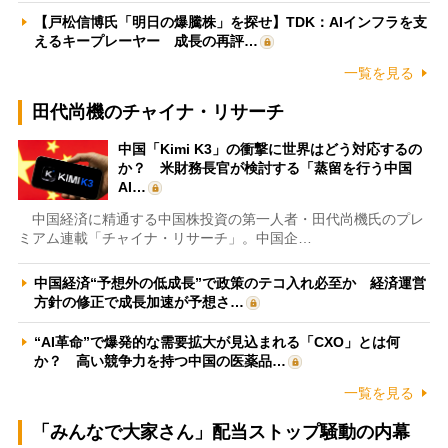
【戸松信博氏「明日の爆騰株」を探せ】TDK：AIインフラを支
えるキープレーヤー 成長の再評…
一覧を見る
田代尚機のチャイナ・リサーチ
中国「Kimi K3」の衝撃に世界はどう対応するの
か？ 米財務長官が検討する「蒸留を行う中国
AI…
中国経済に精通する中国株投資の第一人者・田代尚機氏のプレ
ミアム連載「チャイナ・リサーチ」。中国企…
中国経済“予想外の低成長”で政策のテコ入れ必至か 経済運営
方針の修正で成長加速が予想さ…
“AI革命”で爆発的な需要拡大が見込まれる「CXO」とは何
か？ 高い競争力を持つ中国の医薬品…
一覧を見る
「みんなで大家さん」配当ストップ騒動の内幕