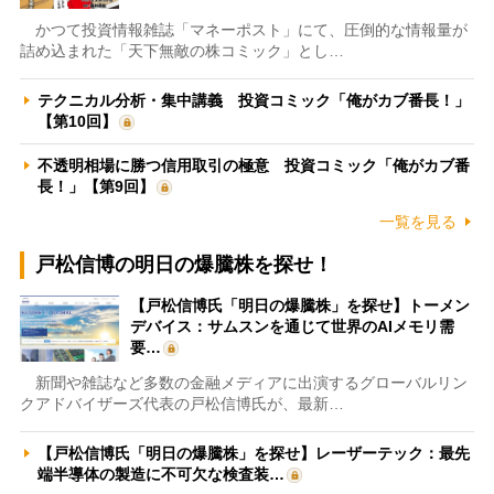
かつて投資情報雑誌「マネーポスト」にて、圧倒的な情報量が
詰め込まれた「天下無敵の株コミック」とし…
テクニカル分析・集中講義 投資コミック「俺がカブ番長！」
【第10回】
不透明相場に勝つ信用取引の極意 投資コミック「俺がカブ番
長！」【第9回】
一覧を見る
戸松信博の明日の爆騰株を探せ！
【戸松信博氏「明日の爆騰株」を探せ】トーメン
デバイス：サムスンを通じて世界のAIメモリ需
要…
新聞や雑誌など多数の金融メディアに出演するグローバルリン
クアドバイザーズ代表の戸松信博氏が、最新…
【戸松信博氏「明日の爆騰株」を探せ】レーザーテック：最先
端半導体の製造に不可欠な検査装…