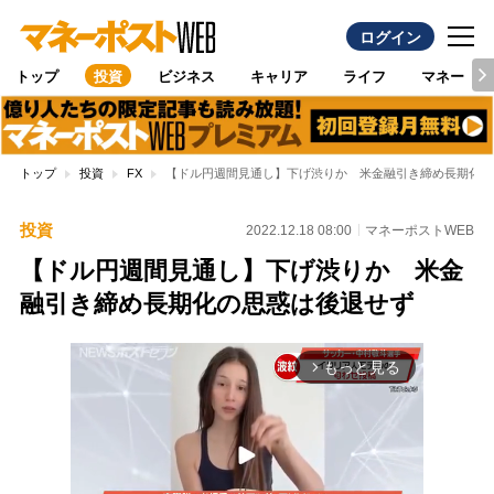
ログイン
トップ
投資
ビジネス
キャリア
ライフ
マネー
トップ
投資
FX
【ドル円週間見通し】下げ渋りか 米金融引き締め長期化の
投資
2022.12.18 08:00
マネーポストWEB
【ドル円週間見通し】下げ渋りか 米金
融引き締め長期化の思惑は後退せず
もっと見る
arrow_forward_ios