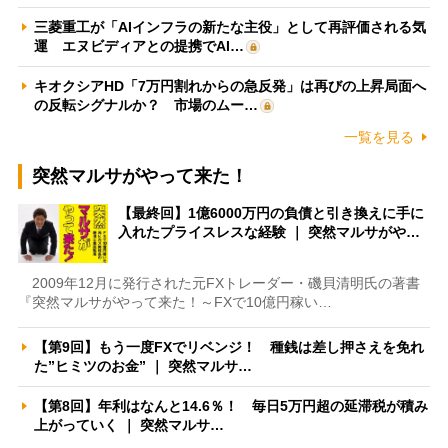
三菱重工が「AIインフラの新たな主役」として再評価される気
運 エヌビディアとの提携でAI…
キオクシアHD「7万円割れからの急反発」は再びの上昇局面へ
の反転シグナルか？ 市場のムー…
一覧を見る
突然マルサがやって来た！
【最終回】1億6000万円の負債と引き換えに手に
入れたプライスレスな経験 ｜ 突然マルサがや…
2009年12月に発行された元FXトレーダー・磯貝清明氏の著書
『突然マルサがやって来た！～FXで10億円稼い…
【第9回】もう一度FXでリベンジ！ 種銭は差し押さえを免れ
た”ヒミツのお金” ｜ 突然マルサ…
【第8回】年利はなんと14.6％！ 毎日5万円超の延滞税が積み
上がっていく ｜ 突然マルサ…