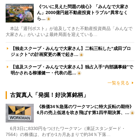
《ついに見えた問題の核心》「みんなで大家さ
ん」2000億円超不動産投資トラブル“異常なく
ら…
本誌『週刊ポスト』が追及してきた不動産投資商品「みんなで
大家さん」がいよいよ最終局面を迎えている…
【独走スクープ・みんなで大家さん】二転三転した“成田プロ
ジェクト”の計画変更の裏で起き…
【追及スクープ・みんなで大家さん】独占入手“内部議事録”で
明かされる柳瀬健一・代表の思…
一覧を見る
古賀真人「発掘！好決算銘柄」
《株価34％急落のワークマンに特大反転の期待》
6月の売上低迷を吹き飛ばす第1四半期決算、…
6月3日に8330円をつけたワークマン（東証スタンダード・
7564）の株価は、わずか1カ月あまりで約34％下落…