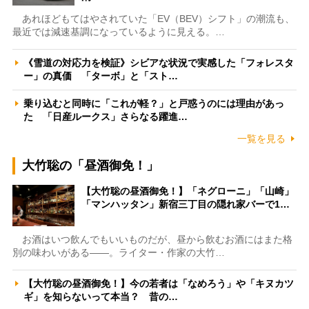
あれほどもてはやされていた「EV（BEV）シフト」の潮流も、
最近では減速基調になっているように見える。…
《雪道の対応力を検証》シビアな状況で実感した「フォレスタ
ー」の真価 「ターボ」と「スト…
乗り込むと同時に「これが軽？」と戸惑うのには理由があっ
た 「日産ルークス」さらなる躍進…
一覧を見る
大竹聡の「昼酒御免！」
【大竹聡の昼酒御免！】「ネグローニ」「山崎」
「マンハッタン」新宿三丁目の隠れ家バーで1…
お酒はいつ飲んでもいいものだが、昼から飲むお酒にはまた格
別の味わいがある――。ライター・作家の大竹…
【大竹聡の昼酒御免！】今の若者は「なめろう」や「キヌカツ
ギ」を知らないって本当？ 昔の…