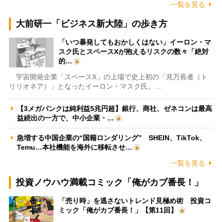
一覧を見る
大前研一「ビジネス新大陸」の歩き方
「いつ暴発してもおかしくはない」イーロン・マ
スク氏とスペースXが抱えるリスクの数々「絶対
的…
宇宙開発企業「スペースX」の上場で史上初の「兆万長者（ト
リリオネア）」となったイーロン・マスク氏。…
【3メガバンクは純利益5兆円超】銀行、商社、ゼネコンは最高
益続出の一方で、中小企業・…
急増する中国企業の“国籍ロンダリング” SHEIN、TikTok、
Temu…本社機能を海外に移転させ…
一覧を見る
投資ノウハウ満載コミック「俺がカブ番長！」
「売り時」を逃さないトレンド見極め術 投資コ
ミック「俺がカブ番長！」【第11回】