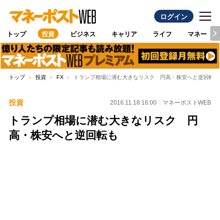
ログイン
トップ
投資
ビジネス
キャリア
ライフ
マネー
トップ
投資
FX
トランプ相場に潜む大きなリスク 円高・株安へと逆回転も
投資
2016.11.18 16:00
マネーポストWEB
トランプ相場に潜む大きなリスク 円
高・株安へと逆回転も
Loaded
:
100.00%
/
Unmute