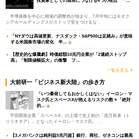
投資家としての成長につなげる4つの視点 「…
半導体株を中心に相場の調整色が強まり、7月中旬にはキオク
シアホールディングスがストップ安をつけるな…
「NYダウは高値更新、ナスダック・S&P500は足踏み」が意味
する米国株市場の変化 半…
【歴史的な爆騰劇】時価総額10兆円企業が「2連続ストップ
高」「制限値幅拡大」の衝撃 フ…
一覧を見る
大前研一「ビジネス新大陸」の歩き方
「いつ暴発してもおかしくはない」イーロン・マ
スク氏とスペースXが抱えるリスクの数々「絶対
的…
宇宙開発企業「スペースX」の上場で史上初の「兆万長者（ト
リリオネア）」となったイーロン・マスク氏。…
【3メガバンクは純利益5兆円超】銀行、商社、ゼネコンは最高