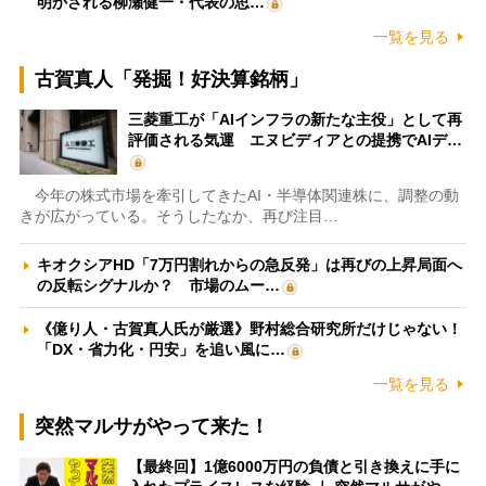
明かされる柳瀬健一・代表の思…
一覧を見る
古賀真人「発掘！好決算銘柄」
三菱重工が「AIインフラの新たな主役」として再
評価される気運 エヌビディアとの提携でAIデ…
今年の株式市場を牽引してきたAI・半導体関連株に、調整の動
きが広がっている。そうしたなか、再び注目…
キオクシアHD「7万円割れからの急反発」は再びの上昇局面へ
の反転シグナルか？ 市場のムー…
《億り人・古賀真人氏が厳選》野村総合研究所だけじゃない！
「DX・省力化・円安」を追い風に…
一覧を見る
突然マルサがやって来た！
【最終回】1億6000万円の負債と引き換えに手に