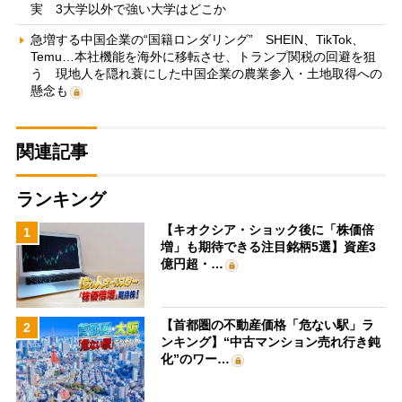
実 3大学以外で強い大学はどこか
急増する中国企業の“国籍ロンダリング” SHEIN、TikTok、
Temu…本社機能を海外に移転させ、トランプ関税の回避を狙
う 現地人を隠れ蓑にした中国企業の農業参入・土地取得への
懸念も
関連記事
ランキング
【キオクシア・ショック後に「株価倍
1
増」も期待できる注目銘柄5選】資産3
億円超・…
【首都圏の不動産価格「危ない駅」ラ
2
ンキング】“中古マンション売れ行き鈍
化”のワー…