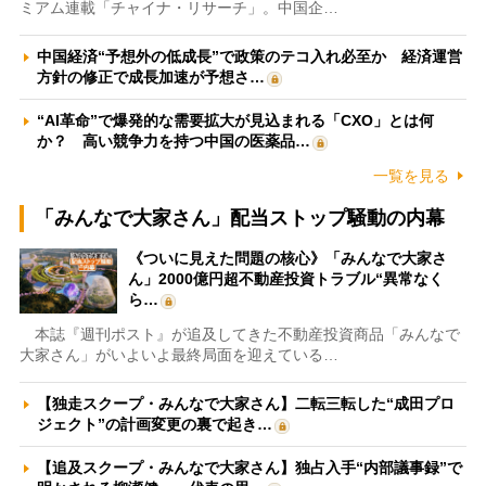
ミアム連載「チャイナ・リサーチ」。中国企…
中国経済“予想外の低成長”で政策のテコ入れ必至か 経済運営
方針の修正で成長加速が予想さ…
“AI革命”で爆発的な需要拡大が見込まれる「CXO」とは何
か？ 高い競争力を持つ中国の医薬品…
一覧を見る
「みんなで大家さん」配当ストップ騒動の内幕
《ついに見えた問題の核心》「みんなで大家さ
ん」2000億円超不動産投資トラブル“異常なく
ら…
本誌『週刊ポスト』が追及してきた不動産投資商品「みんなで
大家さん」がいよいよ最終局面を迎えている…
【独走スクープ・みんなで大家さん】二転三転した“成田プロ
ジェクト”の計画変更の裏で起き…
【追及スクープ・みんなで大家さん】独占入手“内部議事録”で