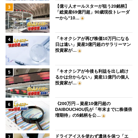
【億り人オールスターが狙う20銘柄】
3
「総資産69億円超」90歳現役トレーダ
ーから“10…
「キオクシアが再び株価10万円になる
4
日は遠い」資産3億円超のサラリーマン
投資家が…
「キオクシアが今後も利益を出し続け
5
るかは分からない」資産11億円の個人
投資家が…
《200万円→資産10億円超の
6
DAIBOUCHOU氏が「年末までに株価倍
増期待」の5銘柄を公…
ドライアイスを使わず遺体を保つ「エ
7