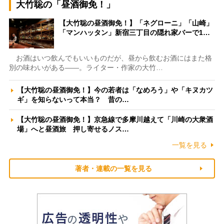
大竹聡の「昼酒御免！」
【大竹聡の昼酒御免！】「ネグローニ」「山崎」
「マンハッタン」新宿三丁目の隠れ家バーで1…
お酒はいつ飲んでもいいものだが、昼から飲むお酒にはまた格
別の味わいがある――。ライター・作家の大竹…
【大竹聡の昼酒御免！】今の若者は「なめろう」や「キヌカツ
ギ」を知らないって本当？ 昔の…
【大竹聡の昼酒御免！】京急線で多摩川越えて「川崎の大衆酒
場」へと昼酒旅 押し寄せるノス…
一覧を見る
著者・連載の一覧を見る