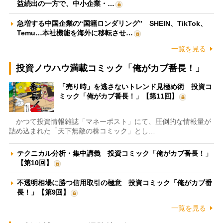
益続出の一方で、中小企業・…
急増する中国企業の“国籍ロンダリング” SHEIN、TikTok、
Temu…本社機能を海外に移転させ…
一覧を見る
投資ノウハウ満載コミック「俺がカブ番長！」
「売り時」を逃さないトレンド見極め術 投資コ
ミック「俺がカブ番長！」【第11回】
かつて投資情報雑誌「マネーポスト」にて、圧倒的な情報量が
詰め込まれた「天下無敵の株コミック」とし…
テクニカル分析・集中講義 投資コミック「俺がカブ番長！」
【第10回】
不透明相場に勝つ信用取引の極意 投資コミック「俺がカブ番
長！」【第9回】
一覧を見る