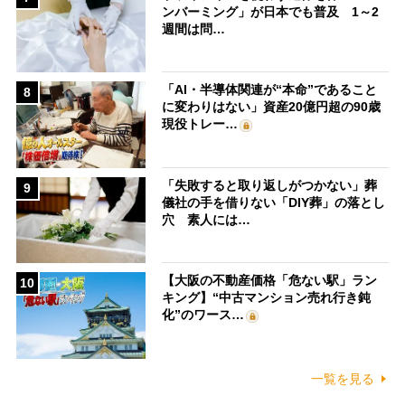
ンバーミング」が日本でも普及 1～2
週間は問…
「AI・半導体関連が“本命”であること
8
に変わりはない」資産20億円超の90歳
現役トレー…
「失敗すると取り返しがつかない」葬
9
儀社の手を借りない「DIY葬」の落とし
穴 素人には…
【大阪の不動産価格「危ない駅」ラン
10
キング】“中古マンション売れ行き鈍
化”のワース…
一覧を見る