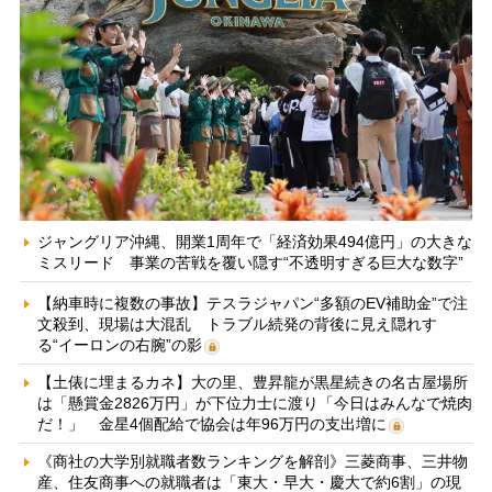
ジャングリア沖縄、開業1周年で「経済効果494億円」の大きな
ミスリード 事業の苦戦を覆い隠す“不透明すぎる巨大な数字”
【納車時に複数の事故】テスラジャパン“多額のEV補助金”で注
文殺到、現場は大混乱 トラブル続発の背後に見え隠れす
る“イーロンの右腕”の影
【土俵に埋まるカネ】大の里、豊昇龍が黒星続きの名古屋場所
は「懸賞金2826万円」が下位力士に渡り「今日はみんなで焼肉
だ！」 金星4個配給で協会は年96万円の支出増に
《商社の大学別就職者数ランキングを解剖》三菱商事、三井物
産、住友商事への就職者は「東大・早大・慶大で約6割」の現