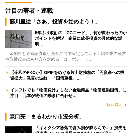
注目の著者・連載
藤川里絵「さあ、投資を始めよう！」
5年ぶり改訂の「CGコード」、何が変わったのか
ポイントを解説 企業に成長投資の具体的な説
明…
金融庁と東京証券取引所が共同で策定している上場企業の経営
や取締役会のあり方を定める「コーポレート…
【令和のPKOか】GPIFをめぐる片山財務相の「円資産への投
資拡大」発言の波紋 「国債重視」…
インフレでも「物価負け」しない金融商品「物価連動国債」に
注目 元本が物価の動きに合わせ…
一覧を見る
森口亮「まるわかり市況分析」
「キオクシア急落で含み損が膨らんで…」損失を