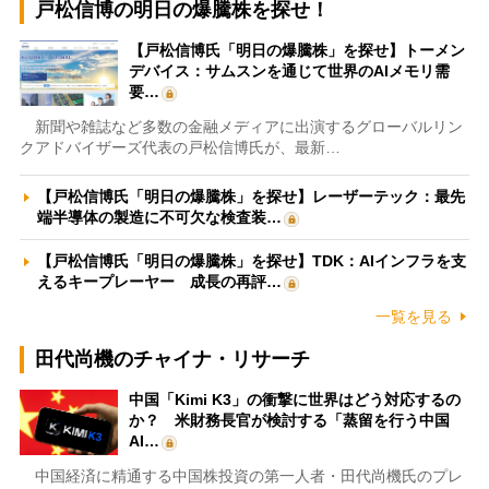
戸松信博の明日の爆騰株を探せ！
【戸松信博氏「明日の爆騰株」を探せ】トーメン
デバイス：サムスンを通じて世界のAIメモリ需
要…
新聞や雑誌など多数の金融メディアに出演するグローバルリン
クアドバイザーズ代表の戸松信博氏が、最新…
【戸松信博氏「明日の爆騰株」を探せ】レーザーテック：最先
端半導体の製造に不可欠な検査装…
【戸松信博氏「明日の爆騰株」を探せ】TDK：AIインフラを支
えるキープレーヤー 成長の再評…
一覧を見る
田代尚機のチャイナ・リサーチ
中国「Kimi K3」の衝撃に世界はどう対応するの
か？ 米財務長官が検討する「蒸留を行う中国
AI…
中国経済に精通する中国株投資の第一人者・田代尚機氏のプレ