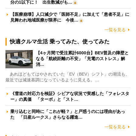
分の1以下に！ 出生数減がも…
【医療崩壊】人口減少で「医師不足」に加えて「患者不足」に
見舞われ地域医療が限界に 今後…
一覧を見る
快適クルマ生活 乗ってみた、使ってみた
【4ヶ月間で受注累計6000台】BEV普及の障壁と
なる「航続距離の不安」「充電のストレス」解
消…
あれほどもてはやされていた「EV（BEV）シフト」の潮流も、
最近では減速基調になっているように見える。…
《雪道の対応力を検証》シビアな状況で実感した「フォレスタ
ー」の真価 「ターボ」と「スト…
乗り込むと同時に「これが軽？」と戸惑うのには理由があっ
た 「日産ルークス」さらなる躍進…
一覧を見る