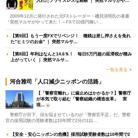
入れたプライスレスな経験 ｜ 突然マルサがや…
2009年12月に発行された元FXトレーダー・磯貝清明氏の著書
『突然マルサがやって来た！～FXで10億円稼い…
【第9回】もう一度FXでリベンジ！ 種銭は差し押さえを免れ
た”ヒミツのお金” ｜ 突然マルサ…
【第8回】年利はなんと14.6％！ 毎日5万円超の延滞税が積み
上がっていく ｜ 突然マルサ…
一覧を見る
河合雅司「人口減少ニッポンの活路」
【「警察官離れ」に歯止めはかかるか？】警察庁
が本気で取り組む「警察組織の構造改革」 実
現…
警察庁が目下、頭を悩ませているのが「警察官不足」だ。警察
官の採用試験の受験者数は10年間で2分の1以…
【安全・安心ニッポンの危機】採用試験受験者数は10年間で2