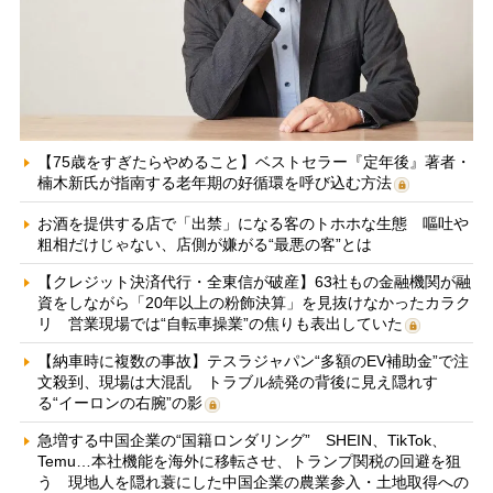
【75歳をすぎたらやめること】ベストセラー『定年後』著者・
楠木新氏が指南する老年期の好循環を呼び込む方法
お酒を提供する店で「出禁」になる客のトホホな生態 嘔吐や
粗相だけじゃない、店側が嫌がる“最悪の客”とは
【クレジット決済代行・全東信が破産】63社もの金融機関が融
資をしながら「20年以上の粉飾決算」を見抜けなかったカラク
リ 営業現場では“自転車操業”の焦りも表出していた
【納車時に複数の事故】テスラジャパン“多額のEV補助金”で注
文殺到、現場は大混乱 トラブル続発の背後に見え隠れす
る“イーロンの右腕”の影
急増する中国企業の“国籍ロンダリング” SHEIN、TikTok、
Temu…本社機能を海外に移転させ、トランプ関税の回避を狙
う 現地人を隠れ蓑にした中国企業の農業参入・土地取得への