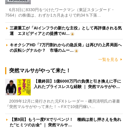
6月3日に8330円をつけたワークマン（東証スタンダード・
7564）の株価は、わずか1カ月あまりで約34％下落…
三菱重工が「AIインフラの新たな主役」として再評価される気
運 エヌビディアとの提携でAI…
キオクシアHD「7万円割れからの急反発」は再びの上昇局面へ
の反転シグナルか？ 市場のムー…
一覧を見る
突然マルサがやって来た！
【最終回】1億6000万円の負債と引き換えに手に
入れたプライスレスな経験 ｜ 突然マルサがや…
2009年12月に発行された元FXトレーダー・磯貝清明氏の著書
『突然マルサがやって来た！～FXで10億円稼い…
【第9回】もう一度FXでリベンジ！ 種銭は差し押さえを免れ
た”ヒミツのお金” ｜ 突然マルサ…