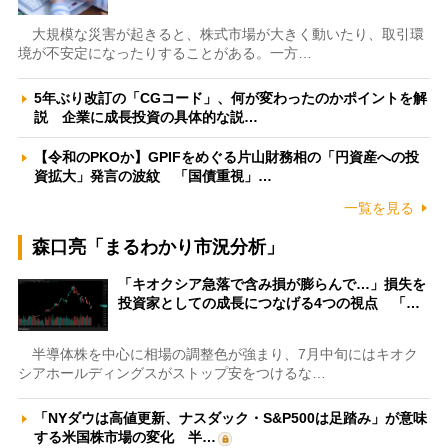
大規模な災害が起きると、株式市場が大きく動いたり、取引環
境が不安定になったりすることがある。一方…
5年ぶり改訂の「CGコード」、何が変わったのかポイントを解
説 企業に成長投資の具体的な説…
【令和のPKOか】GPIFをめぐる片山財務相の「円資産への投
資拡大」発言の波紋 「国債重視」…
一覧を見る
森口亮「まるわかり市況分析」
「キオクシア急落で含み損が膨らんで…」損失を
投資家としての成長につなげる4つの視点 「…
半導体株を中心に相場の調整色が強まり、7月中旬にはキオク
シアホールディングスがストップ安をつけるな…
「NYダウは高値更新、ナスダック・S&P500は足踏み」が意味
する米国株市場の変化 半…