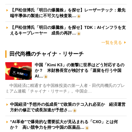
【戸松信博氏「明日の爆騰株」を探せ】レーザーテック：最先
端半導体の製造に不可欠な検査装…
【戸松信博氏「明日の爆騰株」を探せ】TDK：AIインフラを支
えるキープレーヤー 成長の再評…
一覧を見る
田代尚機のチャイナ・リサーチ
中国「Kimi K3」の衝撃に世界はどう対応するの
か？ 米財務長官が検討する「蒸留を行う中国
AI…
中国経済に精通する中国株投資の第一人者・田代尚機氏のプレ
ミアム連載「チャイナ・リサーチ」。中国企…
中国経済“予想外の低成長”で政策のテコ入れ必至か 経済運営
方針の修正で成長加速が予想さ…
“AI革命”で爆発的な需要拡大が見込まれる「CXO」とは何
か？ 高い競争力を持つ中国の医薬品…