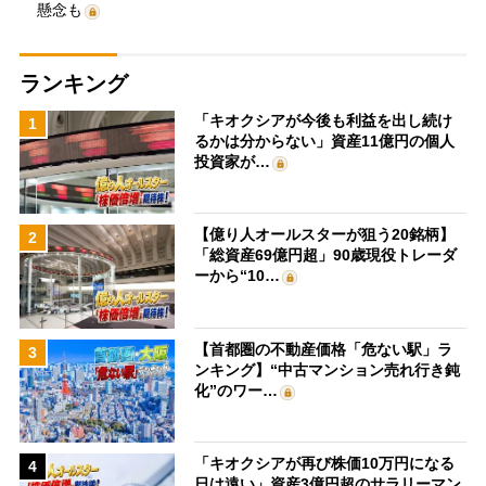
懸念も
ランキング
「キオクシアが今後も利益を出し続け
1
るかは分からない」資産11億円の個人
投資家が…
【億り人オールスターが狙う20銘柄】
2
「総資産69億円超」90歳現役トレーダ
ーから“10…
【首都圏の不動産価格「危ない駅」ラ
3
ンキング】“中古マンション売れ行き鈍
化”のワー…
「キオクシアが再び株価10万円になる
4
日は遠い」資産3億円超のサラリーマン