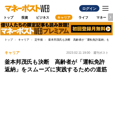
ログイン
トップ
投資
ビジネス
キャリア
ライフ
マネー
トップ
キャリア
定年後
釜本邦茂氏も決断 高齢者が「運転免許返納」をス
キャリア
2023.02.11 19:00
週刊ポスト
釜本邦茂氏も決断 高齢者が「運転免許
返納」をスムーズに実践するための道筋
Loaded
:
100.00%
/
Unmute