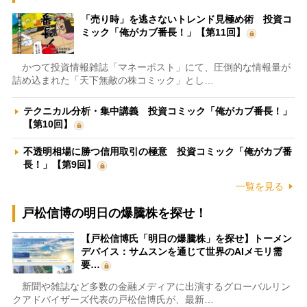
「売り時」を逃さないトレンド見極め術 投資コ
ミック「俺がカブ番長！」【第11回】
かつて投資情報雑誌「マネーポスト」にて、圧倒的な情報量が
詰め込まれた「天下無敵の株コミック」とし…
テクニカル分析・集中講義 投資コミック「俺がカブ番長！」
【第10回】
不透明相場に勝つ信用取引の極意 投資コミック「俺がカブ番
長！」【第9回】
一覧を見る
戸松信博の明日の爆騰株を探せ！
【戸松信博氏「明日の爆騰株」を探せ】トーメン
デバイス：サムスンを通じて世界のAIメモリ需
要…
新聞や雑誌など多数の金融メディアに出演するグローバルリン
クアドバイザーズ代表の戸松信博氏が、最新…