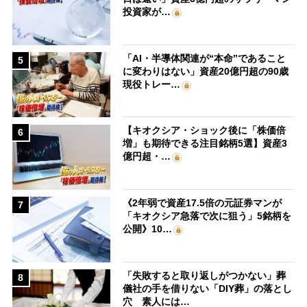
投資家が…
「AI・半導体関連が“本命”であること
5
に変わりはない」資産20億円超の90歳
現役トレー…
【キオクシア・ショック後に「株価倍
6
増」も期待できる注目銘柄5選】資産3
億円超・…
《2年弱で資産17.5倍の元証券マンが
7
「キオクシア急落で次に狙う」5銘柄を
公開》10…
「失敗すると取り返しがつかない」葬
8
儀社の手を借りない「DIY葬」の落とし
穴 素人には…