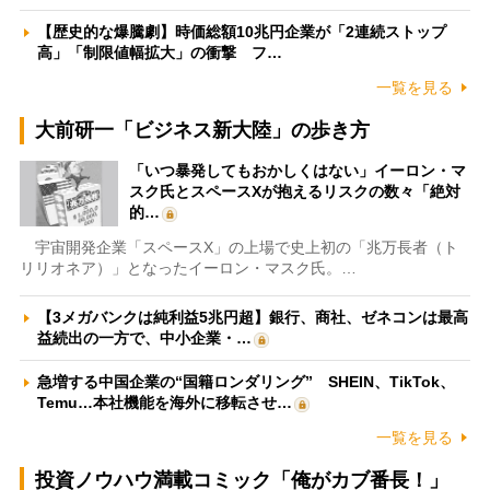
【歴史的な爆騰劇】時価総額10兆円企業が「2連続ストップ
高」「制限値幅拡大」の衝撃 フ…
一覧を見る
大前研一「ビジネス新大陸」の歩き方
「いつ暴発してもおかしくはない」イーロン・マ
スク氏とスペースXが抱えるリスクの数々「絶対
的…
宇宙開発企業「スペースX」の上場で史上初の「兆万長者（ト
リリオネア）」となったイーロン・マスク氏。…
【3メガバンクは純利益5兆円超】銀行、商社、ゼネコンは最高
益続出の一方で、中小企業・…
急増する中国企業の“国籍ロンダリング” SHEIN、TikTok、
Temu…本社機能を海外に移転させ…
一覧を見る
投資ノウハウ満載コミック「俺がカブ番長！」