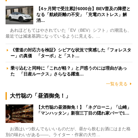
【4ヶ月間で受注累計6000台】BEV普及の障壁と
なる「航続距離の不安」「充電のストレス」解
消…
あれほどもてはやされていた「EV（BEV）シフト」の潮流も、
最近では減速基調になっているように見える。…
《雪道の対応力を検証》シビアな状況で実感した「フォレスタ
ー」の真価 「ターボ」と「スト…
乗り込むと同時に「これが軽？」と戸惑うのには理由があっ
た 「日産ルークス」さらなる躍進…
一覧を見る
大竹聡の「昼酒御免！」
【大竹聡の昼酒御免！】「ネグローニ」「山崎」
「マンハッタン」新宿三丁目の隠れ家バーで1…
お酒はいつ飲んでもいいものだが、昼から飲むお酒にはまた格
別の味わいがある――。ライター・作家の大竹…