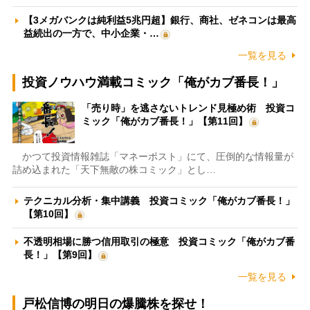
【3メガバンクは純利益5兆円超】銀行、商社、ゼネコンは最高
益続出の一方で、中小企業・…
一覧を見る
投資ノウハウ満載コミック「俺がカブ番長！」
「売り時」を逃さないトレンド見極め術 投資コ
ミック「俺がカブ番長！」【第11回】
かつて投資情報雑誌「マネーポスト」にて、圧倒的な情報量が
詰め込まれた「天下無敵の株コミック」とし…
テクニカル分析・集中講義 投資コミック「俺がカブ番長！」
【第10回】
不透明相場に勝つ信用取引の極意 投資コミック「俺がカブ番
長！」【第9回】
一覧を見る
戸松信博の明日の爆騰株を探せ！