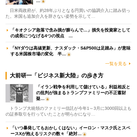
…
日米両政府が、約28年ぶりとなる円買いの協調介入に踏み切っ
た。米国も追加介入を辞さない姿勢を示して…
「キオクシア急落で含み損が膨らんで…」損失を投資家として
の成長につなげる4つの視点 …
「NYダウは高値更新、ナスダック・S&P500は足踏み」が意味
する米国株市場の変化 半…
一覧を見る
大前研一「ビジネス新大陸」の歩き方
「イラン戦争を利用して儲けている」利益相反と
の批判が強まるトランプファミリーの不正蓄財
疑…
トランプ大統領のファミリー信託が今年1～3月に3000回以上も
の証券取引を行っていたことが明らかになり…
「いつ暴発してもおかしくはない」イーロン・マスク氏とスペ
ースXが抱えるリスクの数々「絶対…