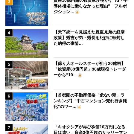
資産10億円超の投資家が明かす“AI・半
3
導体相場に乗らなかった理由” フルポ
ジション…
【天下統一を見据えた豊臣兄弟の経済
4
政策】秀吉が弟・秀長を紀伊に転封し
た納得の事情…
【億り人オールスターが狙う20銘柄】
5
「総資産69億円超」90歳現役トレーダ
ーから“10…
【首都圏の不動産価格「危ない駅」ラ
6
ンキング】“中古マンション売れ行き鈍
化”のワー…
「キオクシアが再び株価10万円になる
7
日は遠い」資産3億円超のサラリーマン