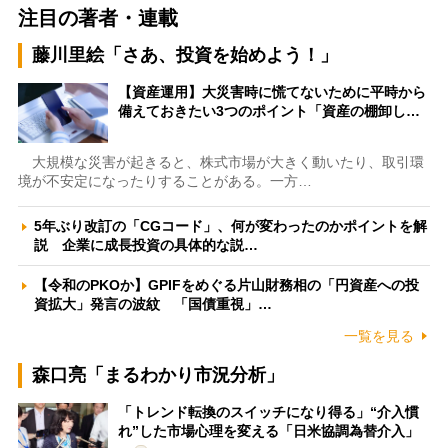
注目の著者・連載
藤川里絵「さあ、投資を始めよう！」
【資産運用】大災害時に慌てないために平時から
備えておきたい3つのポイント「資産の棚卸し…
大規模な災害が起きると、株式市場が大きく動いたり、取引環
境が不安定になったりすることがある。一方…
5年ぶり改訂の「CGコード」、何が変わったのかポイントを解
説 企業に成長投資の具体的な説…
【令和のPKOか】GPIFをめぐる片山財務相の「円資産への投
資拡大」発言の波紋 「国債重視」…
一覧を見る
森口亮「まるわかり市況分析」
「トレンド転換のスイッチになり得る」“介入慣
れ”した市場心理を変える「日米協調為替介入」