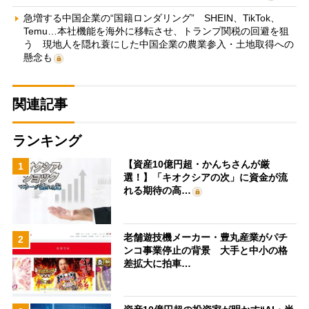
急増する中国企業の“国籍ロンダリング” SHEIN、TikTok、
Temu…本社機能を海外に移転させ、トランプ関税の回避を狙
う 現地人を隠れ蓑にした中国企業の農業参入・土地取得への
懸念も
関連記事
ランキング
【資産10億円超・かんちさんが厳
1
選！】「キオクシアの次」に資金が流
れる期待の高…
老舗遊技機メーカー・豊丸産業がパチ
2
ンコ事業停止の背景 大手と中小の格
差拡大に拍車…