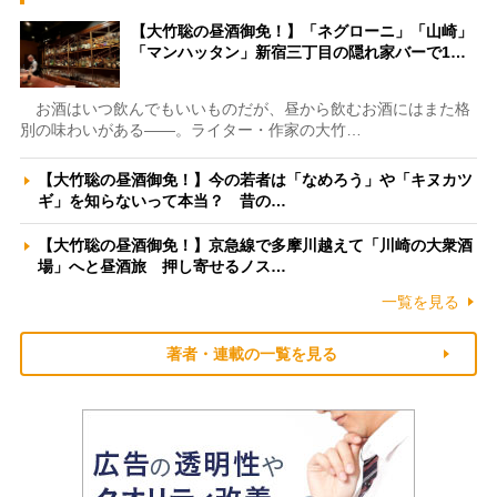
【大竹聡の昼酒御免！】「ネグローニ」「山崎」
「マンハッタン」新宿三丁目の隠れ家バーで1…
お酒はいつ飲んでもいいものだが、昼から飲むお酒にはまた格
別の味わいがある――。ライター・作家の大竹…
【大竹聡の昼酒御免！】今の若者は「なめろう」や「キヌカツ
ギ」を知らないって本当？ 昔の…
【大竹聡の昼酒御免！】京急線で多摩川越えて「川崎の大衆酒
場」へと昼酒旅 押し寄せるノス…
一覧を見る
著者・連載の一覧を見る