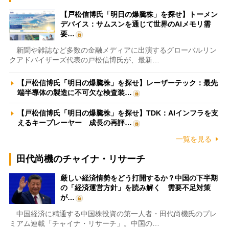
【戸松信博氏「明日の爆騰株」を探せ】トーメン
デバイス：サムスンを通じて世界のAIメモリ需
要…
新聞や雑誌など多数の金融メディアに出演するグローバルリン
クアドバイザーズ代表の戸松信博氏が、最新…
【戸松信博氏「明日の爆騰株」を探せ】レーザーテック：最先
端半導体の製造に不可欠な検査装…
【戸松信博氏「明日の爆騰株」を探せ】TDK：AIインフラを支
えるキープレーヤー 成長の再評…
一覧を見る
田代尚機のチャイナ・リサーチ
厳しい経済情勢をどう打開するか？中国の下半期
の「経済運営方針」を読み解く 需要不足対策
が…
中国経済に精通する中国株投資の第一人者・田代尚機氏のプレ
ミアム連載「チャイナ・リサーチ」。中国の…