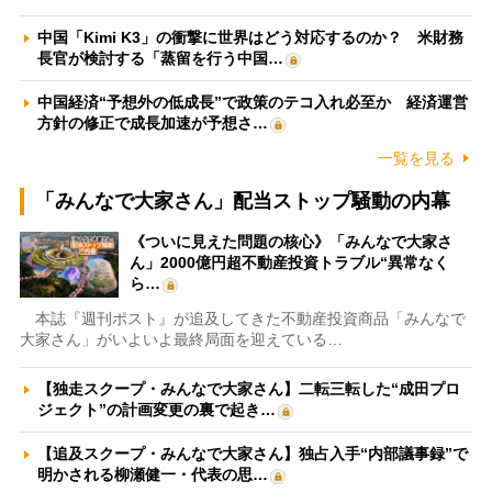
中国「Kimi K3」の衝撃に世界はどう対応するのか？ 米財務
長官が検討する「蒸留を行う中国…
中国経済“予想外の低成長”で政策のテコ入れ必至か 経済運営
方針の修正で成長加速が予想さ…
一覧を見る
「みんなで大家さん」配当ストップ騒動の内幕
《ついに見えた問題の核心》「みんなで大家さ
ん」2000億円超不動産投資トラブル“異常なく
ら…
本誌『週刊ポスト』が追及してきた不動産投資商品「みんなで
大家さん」がいよいよ最終局面を迎えている…
【独走スクープ・みんなで大家さん】二転三転した“成田プロ
ジェクト”の計画変更の裏で起き…
【追及スクープ・みんなで大家さん】独占入手“内部議事録”で
明かされる柳瀬健一・代表の思…