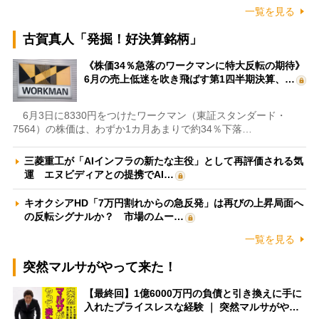
一覧を見る
古賀真人「発掘！好決算銘柄」
《株価34％急落のワークマンに特大反転の期待》
6月の売上低迷を吹き飛ばす第1四半期決算、…
6月3日に8330円をつけたワークマン（東証スタンダード・
7564）の株価は、わずか1カ月あまりで約34％下落…
三菱重工が「AIインフラの新たな主役」として再評価される気
運 エヌビディアとの提携でAI…
キオクシアHD「7万円割れからの急反発」は再びの上昇局面へ
の反転シグナルか？ 市場のムー…
一覧を見る
突然マルサがやって来た！
【最終回】1億6000万円の負債と引き換えに手に
入れたプライスレスな経験 ｜ 突然マルサがや…