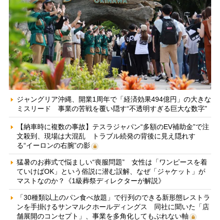
ジャングリア沖縄、開業1周年で「経済効果494億円」の大きな
ミスリード 事業の苦戦を覆い隠す“不透明すぎる巨大な数字”
【納車時に複数の事故】テスラジャパン“多額のEV補助金”で注
文殺到、現場は大混乱 トラブル続発の背後に見え隠れす
る“イーロンの右腕”の影
猛暑のお葬式で悩ましい“喪服問題” 女性は「ワンピースを着
ていけばOK」という俗説に潜む誤解、なぜ「ジャケット」が
マストなのか？《1級葬祭ディレクターが解説》
「30種類以上のパン食べ放題」で行列のできる新形態レストラ
ンを手掛けるサンマルクホールディングス 同社に聞いた「店
舗展開のコンセプト」、事業を多角化してもぶれない軸