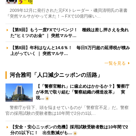
2009年12月に発行された元FXトレーダー・磯貝清明氏の著書
『突然マルサがやって来た！～FXで10億円稼い…
【第9回】もう一度FXでリベンジ！ 種銭は差し押さえを免れ
た”ヒミツのお金” ｜ 突然マルサ…
【第8回】年利はなんと14.6％！ 毎日5万円超の延滞税が積み
上がっていく ｜ 突然マルサ…
一覧を見る
河合雅司「人口減少ニッポンの活路」
【「警察官離れ」に歯止めはかかるか？】警察庁
が本気で取り組む「警察組織の構造改革」 実
現…
警察庁が目下、頭を悩ませているのが「警察官不足」だ。警察
官の採用試験の受験者数は10年間で2分の1以…
【安全・安心ニッポンの危機】採用試験受験者数は10年間で2
分の1以下に！ 出生数減がも…