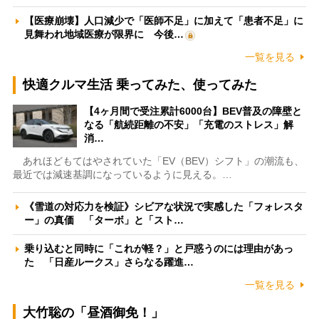
【医療崩壊】人口減少で「医師不足」に加えて「患者不足」に
見舞われ地域医療が限界に 今後…
一覧を見る
快適クルマ生活 乗ってみた、使ってみた
【4ヶ月間で受注累計6000台】BEV普及の障壁と
なる「航続距離の不安」「充電のストレス」解
消…
あれほどもてはやされていた「EV（BEV）シフト」の潮流も、
最近では減速基調になっているように見える。…
《雪道の対応力を検証》シビアな状況で実感した「フォレスタ
ー」の真価 「ターボ」と「スト…
乗り込むと同時に「これが軽？」と戸惑うのには理由があっ
た 「日産ルークス」さらなる躍進…
一覧を見る
大竹聡の「昼酒御免！」