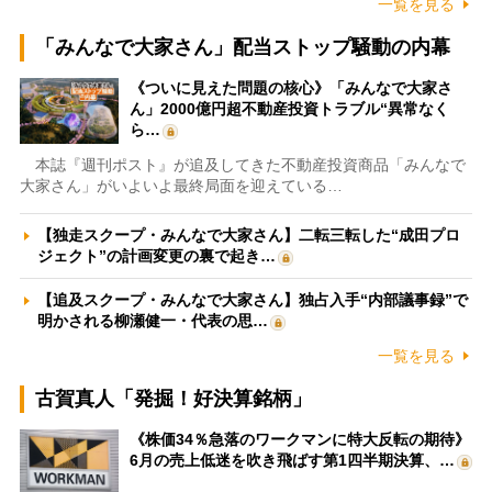
一覧を見る
「みんなで大家さん」配当ストップ騒動の内幕
《ついに見えた問題の核心》「みんなで大家さ
ん」2000億円超不動産投資トラブル“異常なく
ら…
本誌『週刊ポスト』が追及してきた不動産投資商品「みんなで
大家さん」がいよいよ最終局面を迎えている…
【独走スクープ・みんなで大家さん】二転三転した“成田プロ
ジェクト”の計画変更の裏で起き…
【追及スクープ・みんなで大家さん】独占入手“内部議事録”で
明かされる柳瀬健一・代表の思…
一覧を見る
古賀真人「発掘！好決算銘柄」
《株価34％急落のワークマンに特大反転の期待》
6月の売上低迷を吹き飛ばす第1四半期決算、…