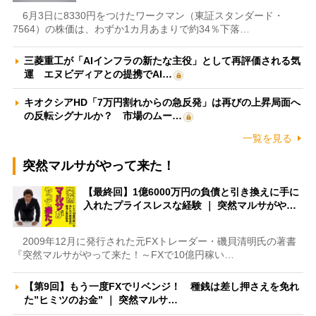
6月3日に8330円をつけたワークマン（東証スタンダード・
7564）の株価は、わずか1カ月あまりで約34％下落…
三菱重工が「AIインフラの新たな主役」として再評価される気
運 エヌビディアとの提携でAI…
キオクシアHD「7万円割れからの急反発」は再びの上昇局面へ
の反転シグナルか？ 市場のムー…
一覧を見る
突然マルサがやって来た！
【最終回】1億6000万円の負債と引き換えに手に
入れたプライスレスな経験 ｜ 突然マルサがや…
2009年12月に発行された元FXトレーダー・磯貝清明氏の著書
『突然マルサがやって来た！～FXで10億円稼い…
【第9回】もう一度FXでリベンジ！ 種銭は差し押さえを免れ
た”ヒミツのお金” ｜ 突然マルサ…