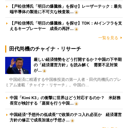
【戸松信博氏「明日の爆騰株」を探せ】レーザーテック：最先
端半導体の製造に不可欠な検査装…
【戸松信博氏「明日の爆騰株」を探せ】TDK：AIインフラを支
えるキープレーヤー 成長の再評…
一覧を見る
田代尚機のチャイナ・リサーチ
厳しい経済情勢をどう打開するか？中国の下半期
の「経済運営方針」を読み解く 需要不足対策
が…
中国経済に精通する中国株投資の第一人者・田代尚機氏のプレ
ミアム連載「チャイナ・リサーチ」。中国の…
中国「Kimi K3」の衝撃に世界はどう対応するのか？ 米財務
長官が検討する「蒸留を行う中国…
中国経済“予想外の低成長”で政策のテコ入れ必至か 経済運営
方針の修正で成長加速が予想さ…