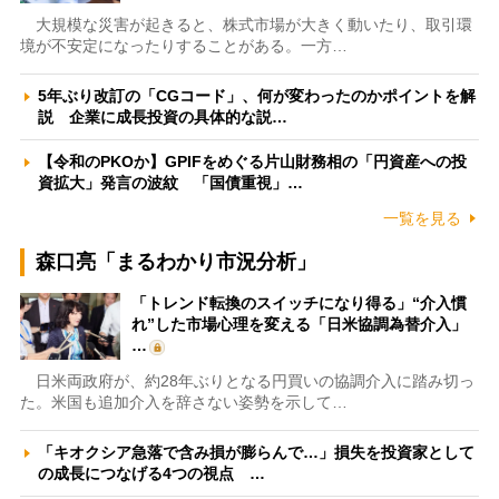
大規模な災害が起きると、株式市場が大きく動いたり、取引環
境が不安定になったりすることがある。一方…
5年ぶり改訂の「CGコード」、何が変わったのかポイントを解
説 企業に成長投資の具体的な説…
【令和のPKOか】GPIFをめぐる片山財務相の「円資産への投
資拡大」発言の波紋 「国債重視」…
一覧を見る
森口亮「まるわかり市況分析」
「トレンド転換のスイッチになり得る」“介入慣
れ”した市場心理を変える「日米協調為替介入」
…
日米両政府が、約28年ぶりとなる円買いの協調介入に踏み切っ
た。米国も追加介入を辞さない姿勢を示して…
「キオクシア急落で含み損が膨らんで…」損失を投資家として
の成長につなげる4つの視点 …