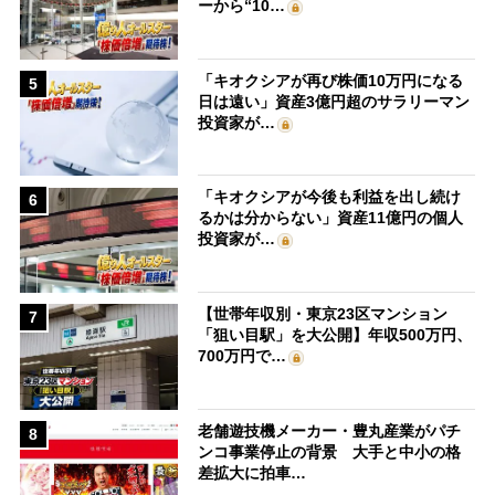
ーから“10…
「キオクシアが再び株価10万円になる
5
日は遠い」資産3億円超のサラリーマン
投資家が…
「キオクシアが今後も利益を出し続け
6
るかは分からない」資産11億円の個人
投資家が…
【世帯年収別・東京23区マンション
7
「狙い目駅」を大公開】年収500万円、
700万円で…
老舗遊技機メーカー・豊丸産業がパチ
8
ンコ事業停止の背景 大手と中小の格
差拡大に拍車…