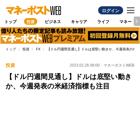
ログイン
トップ
投資
ビジネス
キャリア
ライフ
マネー
トップ
投資
FX
【ドル円週間見通し】ドルは底堅い動きか、今週発表の米経
投資
2023.02.26 08:00
マネーポストWEB
【ドル円週間見通し】ドルは底堅い動き
か、今週発表の米経済指標も注目
Loaded
:
87.48%
/
Unmute