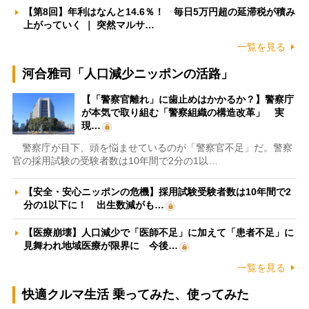
【第8回】年利はなんと14.6％！ 毎日5万円超の延滞税が積み
上がっていく ｜ 突然マルサ…
一覧を見る
河合雅司「人口減少ニッポンの活路」
【「警察官離れ」に歯止めはかかるか？】警察庁
が本気で取り組む「警察組織の構造改革」 実
現…
警察庁が目下、頭を悩ませているのが「警察官不足」だ。警察
官の採用試験の受験者数は10年間で2分の1以…
【安全・安心ニッポンの危機】採用試験受験者数は10年間で2
分の1以下に！ 出生数減がも…
【医療崩壊】人口減少で「医師不足」に加えて「患者不足」に
見舞われ地域医療が限界に 今後…
一覧を見る
快適クルマ生活 乗ってみた、使ってみた