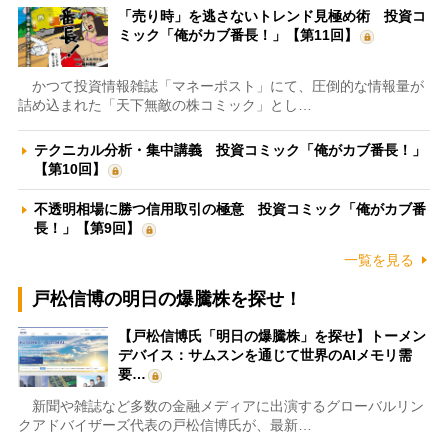
「売り時」を逃さないトレンド見極め術 投資コ
ミック「俺がカブ番長！」【第11回】
かつて投資情報雑誌「マネーポスト」にて、圧倒的な情報量が
詰め込まれた「天下無敵の株コミック」とし…
テクニカル分析・集中講義 投資コミック「俺がカブ番長！」
【第10回】
不透明相場に勝つ信用取引の極意 投資コミック「俺がカブ番
長！」【第9回】
一覧を見る
戸松信博の明日の爆騰株を探せ！
【戸松信博氏「明日の爆騰株」を探せ】トーメン
デバイス：サムスンを通じて世界のAIメモリ需
要…
新聞や雑誌など多数の金融メディアに出演するグローバルリン
クアドバイザーズ代表の戸松信博氏が、最新…