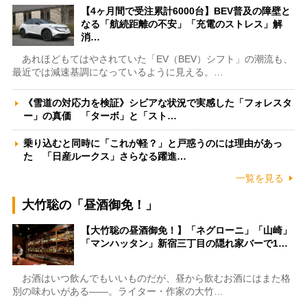
【4ヶ月間で受注累計6000台】BEV普及の障壁と
なる「航続距離の不安」「充電のストレス」解
消…
あれほどもてはやされていた「EV（BEV）シフト」の潮流も、
最近では減速基調になっているように見える。…
《雪道の対応力を検証》シビアな状況で実感した「フォレスタ
ー」の真価 「ターボ」と「スト…
乗り込むと同時に「これが軽？」と戸惑うのには理由があっ
た 「日産ルークス」さらなる躍進…
一覧を見る
大竹聡の「昼酒御免！」
【大竹聡の昼酒御免！】「ネグローニ」「山崎」
「マンハッタン」新宿三丁目の隠れ家バーで1…
お酒はいつ飲んでもいいものだが、昼から飲むお酒にはまた格
別の味わいがある――。ライター・作家の大竹…