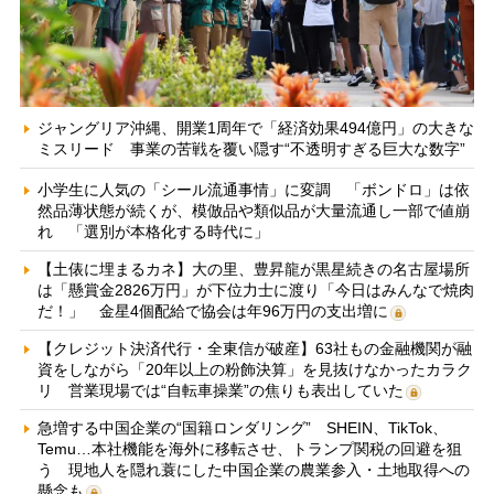
ジャングリア沖縄、開業1周年で「経済効果494億円」の大きな
ミスリード 事業の苦戦を覆い隠す“不透明すぎる巨大な数字”
小学生に人気の「シール流通事情」に変調 「ボンドロ」は依
然品薄状態が続くが、模倣品や類似品が大量流通し一部で値崩
れ 「選別が本格化する時代に」
【土俵に埋まるカネ】大の里、豊昇龍が黒星続きの名古屋場所
は「懸賞金2826万円」が下位力士に渡り「今日はみんなで焼肉
だ！」 金星4個配給で協会は年96万円の支出増に
【クレジット決済代行・全東信が破産】63社もの金融機関が融
資をしながら「20年以上の粉飾決算」を見抜けなかったカラク
リ 営業現場では“自転車操業”の焦りも表出していた
急増する中国企業の“国籍ロンダリング” SHEIN、TikTok、
Temu…本社機能を海外に移転させ、トランプ関税の回避を狙
う 現地人を隠れ蓑にした中国企業の農業参入・土地取得への
懸念も