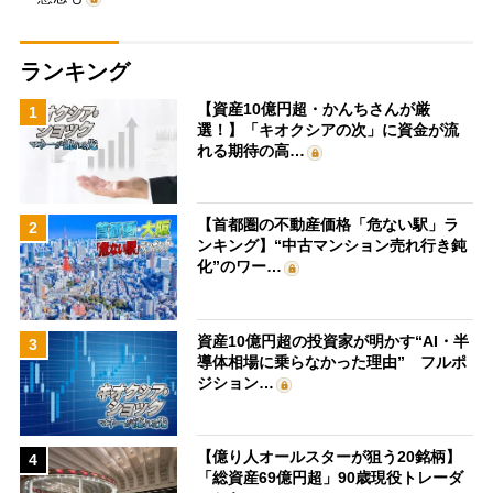
ランキング
【資産10億円超・かんちさんが厳
1
選！】「キオクシアの次」に資金が流
れる期待の高…
【首都圏の不動産価格「危ない駅」ラ
2
ンキング】“中古マンション売れ行き鈍
化”のワー…
資産10億円超の投資家が明かす“AI・半
3
導体相場に乗らなかった理由” フルポ
ジション…
【億り人オールスターが狙う20銘柄】
4
「総資産69億円超」90歳現役トレーダ