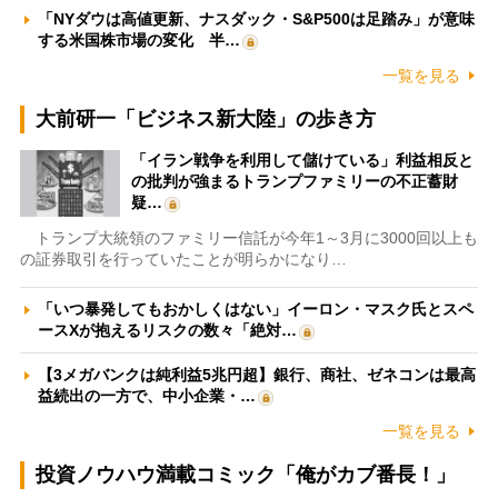
「NYダウは高値更新、ナスダック・S&P500は足踏み」が意味
する米国株市場の変化 半…
一覧を見る
大前研一「ビジネス新大陸」の歩き方
「イラン戦争を利用して儲けている」利益相反と
の批判が強まるトランプファミリーの不正蓄財
疑…
トランプ大統領のファミリー信託が今年1～3月に3000回以上も
の証券取引を行っていたことが明らかになり…
「いつ暴発してもおかしくはない」イーロン・マスク氏とスペ
ースXが抱えるリスクの数々「絶対…
【3メガバンクは純利益5兆円超】銀行、商社、ゼネコンは最高
益続出の一方で、中小企業・…
一覧を見る
投資ノウハウ満載コミック「俺がカブ番長！」