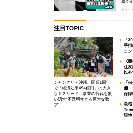
差が
利道
2026.0
注目TOPIC
「3
手掛
コン
《商
住友
以外
ジャングリア沖縄、開業1周年
「何
で「経済効果494億円」の大き
価 
なミスリード 事業の苦戦を覆
保障
い隠す“不透明すぎる巨大な数
急増
字”
Te
現地