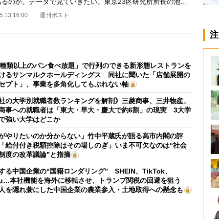
あるのか。データで見ていきたい。東京23区研究所所長の池田
氏の協力により…
5.13 16:00
週刊ポスト
注
0種類以上のパン食べ放題」で行列のできる新形態レストランを
けるサンマルクホールディングス 同社に聞いた「店舗展開の
セプト」、事業を多角化してもぶれない軸
社の大学別就職者数ランキングを解剖》三菱商事、三井物産、
商事への就職者は「東大・早大・慶大で約6割」の現実 3大学
で強い大学はどこか
がやりたいのか分からない」竹中平蔵氏が語る高市内閣の評
「給付付き税額控除はその場しのぎ」いま不可欠なのは“社会
制度の改革議論”と指摘
する中国企業の“国籍ロンダリング” SHEIN、TikTok、
mu…本社機能を海外に移転させ、トランプ関税の回避を狙う
人を隠れ蓑にした中国企業の農業参入・土地取得への懸念も