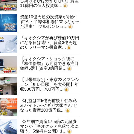
し続けるかは分からない」資産
11億円の個人投資家…
資産10億円超の投資家が明か
す“AI・半導体相場に乗らなかっ
た理由” フルポジショ…
「キオクシアが再び株価10万円
になる日は遠い」資産3億円超
のサラリーマン投資家…
【キオクシア・ショック後に
「株価倍増」も期待できる注目
銘柄5選】資産3億円超…
【世帯年収別・東京23区マンシ
ョン「狙い目駅」を大公開】年
収500万円、700万円…
《利益は年5億円前後》住み込
みバイトから“ギガ大家さん”と
なった資産200億円税…
《2年弱で資産17.5倍の元証券
マンが「キオクシア急落で次に
狙う」5銘柄を公開》1…