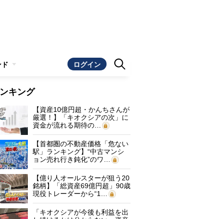
ンド
ログイン
ンキング
【資産10億円超・かんちさんが
厳選！】「キオクシアの次」に
資金が流れる期待の…
【首都圏の不動産価格「危ない
駅」ランキング】“中古マンシ
ョン売れ行き鈍化”のワ…
【億り人オールスターが狙う20
銘柄】「総資産69億円超」90歳
現役トレーダーから“1…
「キオクシアが今後も利益を出