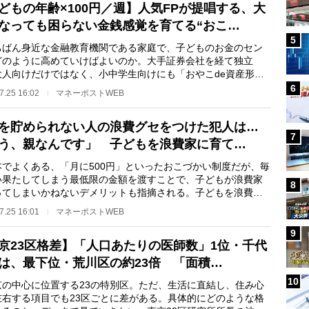
どもの年齢×100円／週】人気FPが提唱する、大
なっても困らない金銭感覚を育てる“おこ…
5
ばん身近な金融教育機関である家庭で、子どものお金のセン
どのように高めていけばよいのか。大手証券会社を経て独立
大人向けだけではなく、小中学生向けにも「おやこde資産形成
デミー」という金…
6
7.25 16:02
マネーポストWEB
を貯められない人の浪費グセをつけた犯人は…
7
う、親なんです」 子どもを浪費家に育て…
でよくある、「月に500円」といったおこづかい制度だが、毎
い果たしてしまう最低限の金額を渡すことで、子どもが浪費家
8
ってしまいかねないデメリットも指摘される。子どもを浪費家
ないためには、…
7.25 16:01
マネーポストWEB
9
京23区格差】「人口あたりの医師数」1位・千代
は、最下位・荒川区の約23倍 「面積…
10
の中心に位置する23の特別区。ただ、生活に直結し、住み心
左右する項目でも23区ごとに差がある。具体的にどのような格