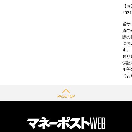
【お
202
当サ
資の
際の
にお
す。
おり
保証
ル等
てお
PAGE TOP