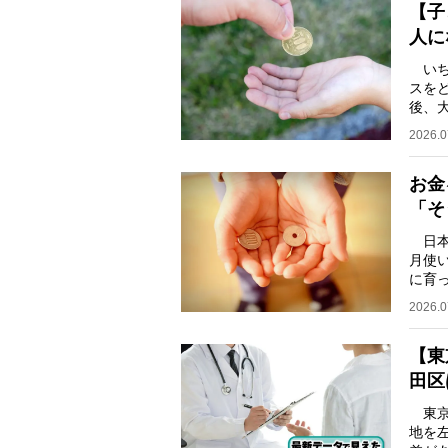
【子
人に
いち
スを
後、
アカ
2026.0
お金
「そ
日本
月使
に育
にし
2026.0
【東
田区
東京
地を