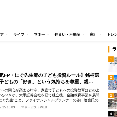
ア
ライフ
マネー
住まい・不動産
家計
トレ
ラ
1
気FP・にぐ先生流の子ども投資ルール】銘柄選
2
子どもの「好き」という気持ちを尊重、親…
への関心が高まる昨今、家庭で子どもへの投資教育はどのよ
するべきか。大手証券会社を経て独立後、金融教育事業を展開
3
“にぐ先生”こと、ファイナンシャルプランナーの谷口達也氏の著
0歳の子ども…
7.25 16:03
マネーポストWEB
4