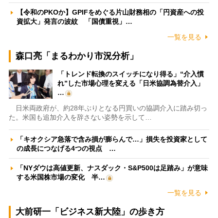
【令和のPKOか】GPIFをめぐる片山財務相の「円資産への投
資拡大」発言の波紋 「国債重視」…
一覧を見る
森口亮「まるわかり市況分析」
「トレンド転換のスイッチになり得る」“介入慣
れ”した市場心理を変える「日米協調為替介入」
…
日米両政府が、約28年ぶりとなる円買いの協調介入に踏み切っ
た。米国も追加介入を辞さない姿勢を示して…
「キオクシア急落で含み損が膨らんで…」損失を投資家として
の成長につなげる4つの視点 …
「NYダウは高値更新、ナスダック・S&P500は足踏み」が意味
する米国株市場の変化 半…
一覧を見る
大前研一「ビジネス新大陸」の歩き方