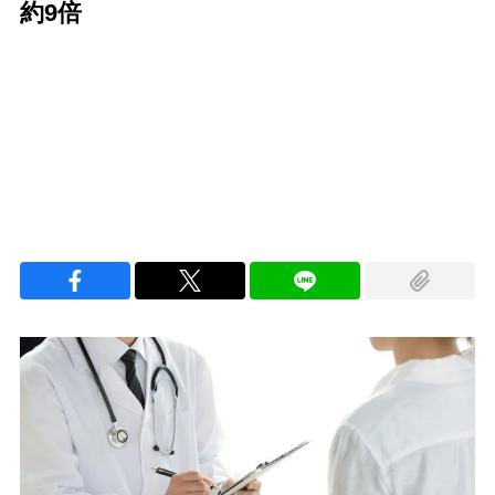
約9倍
Loaded
:
100.00%
/
Unmute