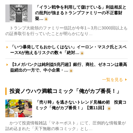
「イラン戦争を利用して儲けている」利益相反と
の批判が強まるトランプファミリーの不正蓄財
疑…
トランプ大統領のファミリー信託が今年1～3月に3000回以上も
の証券取引を行っていたことが明らかになり…
「いつ暴発してもおかしくはない」イーロン・マスク氏とスペ
ースXが抱えるリスクの数々「絶対…
【3メガバンクは純利益5兆円超】銀行、商社、ゼネコンは最高
益続出の一方で、中小企業・…
一覧を見る
投資ノウハウ満載コミック「俺がカブ番長！」
「売り時」を逃さないトレンド見極め術 投資コ
ミック「俺がカブ番長！」【第11回】
かつて投資情報雑誌「マネーポスト」にて、圧倒的な情報量が
詰め込まれた「天下無敵の株コミック」とし…