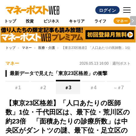
ログイン
トップ
投資
ビジネス
キャリア
ライフ
マネー
トップ
マネー
医療・介護
【東京23区格差】「人口あたりの医師数」1位・
マネー
2026.05.13 16:00
週刊ポスト
最新データで見えた「東京23区格差」の衝撃
1
2
3
4
7
＃
＃
＃
＃
～
＃
【東京23区格差】「人口あたりの医師
数」1位・千代田区は、最下位・荒川区の
約23倍 「面積あたりの診療所数」は中
央区がダントツの謎、最下位・足立区の