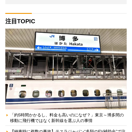
注目TOPIC
「約5時間かかるし、料金も高いのになぜ？」東京～博多間の
移動に飛行機ではなく新幹線を選ぶ人の事情
【納車時に複数の事故】テスラジャパン“多額のEV補助金”で注