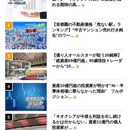
れる期待の高…
【首都圏の不動産価格「危ない駅」ラ
2
ンキング】“中古マンション売れ行き鈍
化”のワー…
【億り人オールスターが狙う20銘柄】
3
「総資産69億円超」90歳現役トレーダ
ーから“10…
資産10億円超の投資家が明かす“AI・半
4
導体相場に乗らなかった理由” フルポ
ジション…
「キオクシアが今後も利益を出し続け
5
るかは分からない」資産11億円の個人
投資家が…