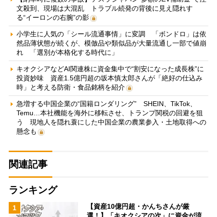
文殺到、現場は大混乱 トラブル続発の背後に見え隠れす
る“イーロンの右腕”の影
小学生に人気の「シール流通事情」に変調 「ボンドロ」は依
然品薄状態が続くが、模倣品や類似品が大量流通し一部で値崩
れ 「選別が本格化する時代に」
キオクシアなどAI関連株に資金集中で“割安になった成長株”に
投資妙味 資産1.5億円超の坂本慎太郎さんが「絶好の仕込み
時」と考える防衛・食品銘柄を紹介
急増する中国企業の“国籍ロンダリング” SHEIN、TikTok、
Temu…本社機能を海外に移転させ、トランプ関税の回避を狙
う 現地人を隠れ蓑にした中国企業の農業参入・土地取得への
懸念も
関連記事
ランキング
【資産10億円超・かんちさんが厳
1
選！】「キオクシアの次」に資金が流