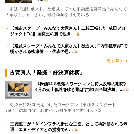
本誌『週刊ポスト』が追及してきた不動産投資商品「みんなで
大家さん」がいよいよ最終局面を迎えている…
【独走スクープ・みんなで大家さん】二転三転した“成田プロ
ジェクト”の計画変更の裏で起き…
【追及スクープ・みんなで大家さん】独占入手“内部議事録”で
明かされる柳瀬健一・代表の思…
一覧を見る
古賀真人「発掘！好決算銘柄」
《株価34％急落のワークマンに特大反転の期待》
6月の売上低迷を吹き飛ばす第1四半期決算、…
6月3日に8330円をつけたワークマン（東証スタンダード・
7564）の株価は、わずか1カ月あまりで約34％下落…
三菱重工が「AIインフラの新たな主役」として再評価される気
運 エヌビディアとの提携でAI…