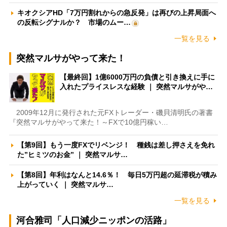
キオクシアHD「7万円割れからの急反発」は再びの上昇局面へ
の反転シグナルか？ 市場のムー…
一覧を見る
突然マルサがやって来た！
【最終回】1億6000万円の負債と引き換えに手に
入れたプライスレスな経験 ｜ 突然マルサがや…
2009年12月に発行された元FXトレーダー・磯貝清明氏の著書
『突然マルサがやって来た！～FXで10億円稼い…
【第9回】もう一度FXでリベンジ！ 種銭は差し押さえを免れ
た”ヒミツのお金” ｜ 突然マルサ…
【第8回】年利はなんと14.6％！ 毎日5万円超の延滞税が積み
上がっていく ｜ 突然マルサ…
一覧を見る
河合雅司「人口減少ニッポンの活路」