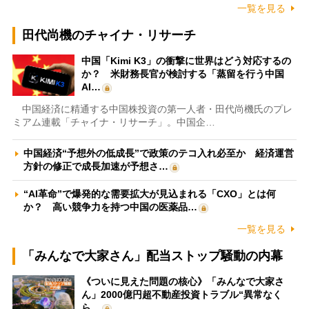
一覧を見る
田代尚機のチャイナ・リサーチ
中国「Kimi K3」の衝撃に世界はどう対応するの
か？ 米財務長官が検討する「蒸留を行う中国
AI…
中国経済に精通する中国株投資の第一人者・田代尚機氏のプレ
ミアム連載「チャイナ・リサーチ」。中国企…
中国経済“予想外の低成長”で政策のテコ入れ必至か 経済運営
方針の修正で成長加速が予想さ…
“AI革命”で爆発的な需要拡大が見込まれる「CXO」とは何
か？ 高い競争力を持つ中国の医薬品…
一覧を見る
「みんなで大家さん」配当ストップ騒動の内幕
《ついに見えた問題の核心》「みんなで大家さ
ん」2000億円超不動産投資トラブル“異常なく
ら…