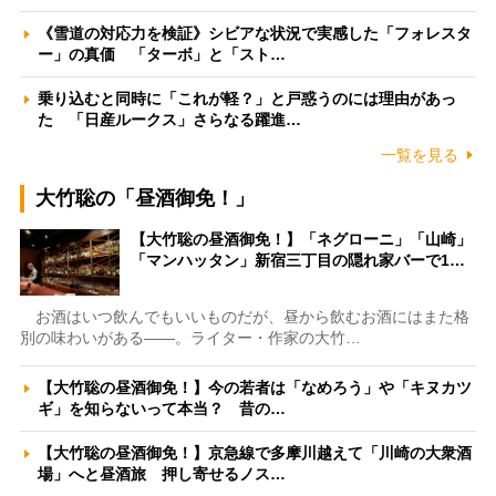
《雪道の対応力を検証》シビアな状況で実感した「フォレスタ
ー」の真価 「ターボ」と「スト…
乗り込むと同時に「これが軽？」と戸惑うのには理由があっ
た 「日産ルークス」さらなる躍進…
一覧を見る
大竹聡の「昼酒御免！」
【大竹聡の昼酒御免！】「ネグローニ」「山崎」
「マンハッタン」新宿三丁目の隠れ家バーで1…
お酒はいつ飲んでもいいものだが、昼から飲むお酒にはまた格
別の味わいがある――。ライター・作家の大竹…
【大竹聡の昼酒御免！】今の若者は「なめろう」や「キヌカツ
ギ」を知らないって本当？ 昔の…
【大竹聡の昼酒御免！】京急線で多摩川越えて「川崎の大衆酒
場」へと昼酒旅 押し寄せるノス…