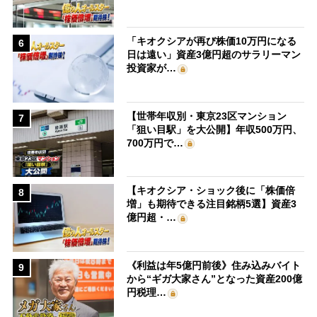
「キオクシアが再び株価10万円になる
6
日は遠い」資産3億円超のサラリーマン
投資家が…
【世帯年収別・東京23区マンション
7
「狙い目駅」を大公開】年収500万円、
700万円で…
【キオクシア・ショック後に「株価倍
8
増」も期待できる注目銘柄5選】資産3
億円超・…
《利益は年5億円前後》住み込みバイト
9
から“ギガ大家さん”となった資産200億
円税理…