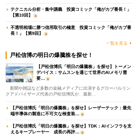
テクニカル分析・集中講義 投資コミック「俺がカブ番長！」
【第10回】
不透明相場に勝つ信用取引の極意 投資コミック「俺がカブ番
長！」【第9回】
一覧を見る
戸松信博の明日の爆騰株を探せ！
【戸松信博氏「明日の爆騰株」を探せ】トーメン
デバイス：サムスンを通じて世界のAIメモリ需
要…
新聞や雑誌など多数の金融メディアに出演するグローバルリン
クアドバイザーズ代表の戸松信博氏が、最新…
【戸松信博氏「明日の爆騰株」を探せ】レーザーテック：最先
端半導体の製造に不可欠な検査装…
【戸松信博氏「明日の爆騰株」を探せ】TDK：AIインフラを支
えるキープレーヤー 成長の再評…