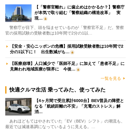
【「警察官離れ」に歯止めはかかるか？】警察庁
が本気で取り組む「警察組織の構造改革」 実
現…
警察庁が目下、頭を悩ませているのが「警察官不足」だ。警察
官の採用試験の受験者数は10年間で2分の1以…
【安全・安心ニッポンの危機】採用試験受験者数は10年間で2
分の1以下に！ 出生数減がも…
【医療崩壊】人口減少で「医師不足」に加えて「患者不足」に
見舞われ地域医療が限界に 今後…
一覧を見る
快適クルマ生活 乗ってみた、使ってみた
【4ヶ月間で受注累計6000台】BEV普及の障壁と
なる「航続距離の不安」「充電のストレス」解
消…
あれほどもてはやされていた「EV（BEV）シフト」の潮流も、
最近では減速基調になっているように見える。…