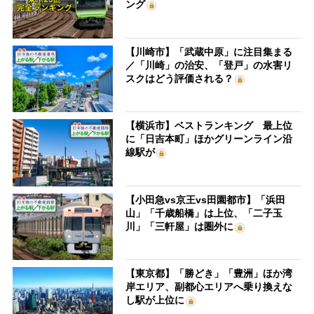
ング
【川崎市】「武蔵中原」に注目集まる
／「川崎」の治安、「登戸」の水害リ
スクはどう評価される？
【横浜市】ベストランキング 最上位
に「日吉本町」ほかグリーンライン沿
線駅が
【小田急vs京王vs田園都市】「浜田
山」「千歳船橋」は上位、「二子玉
川」「三軒屋」は圏外に
【東京都】「勝どき」「豊洲」ほか湾
岸エリア、副都心エリアへ乗り換えな
し駅が上位に