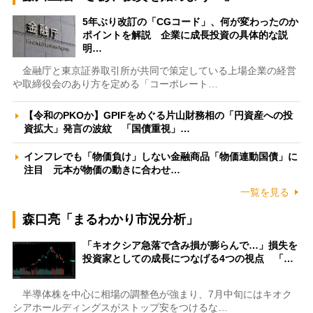
5年ぶり改訂の「CGコード」、何が変わったのか
ポイントを解説 企業に成長投資の具体的な説
明…
金融庁と東京証券取引所が共同で策定している上場企業の経営
や取締役会のあり方を定める「コーポレート…
【令和のPKOか】GPIFをめぐる片山財務相の「円資産への投
資拡大」発言の波紋 「国債重視」…
インフレでも「物価負け」しない金融商品「物価連動国債」に
注目 元本が物価の動きに合わせ…
一覧を見る
森口亮「まるわかり市況分析」
「キオクシア急落で含み損が膨らんで…」損失を
投資家としての成長につなげる4つの視点 「…
半導体株を中心に相場の調整色が強まり、7月中旬にはキオク
シアホールディングスがストップ安をつけるな…