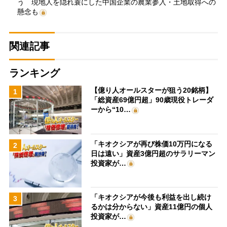
う 現地人を隠れ蓑にした中国企業の農業参入・土地取得への
懸念も
関連記事
ランキング
【億り人オールスターが狙う20銘柄】
1
「総資産69億円超」90歳現役トレーダ
ーから“10…
「キオクシアが再び株価10万円になる
2
日は遠い」資産3億円超のサラリーマン
投資家が…
「キオクシアが今後も利益を出し続け
3
るかは分からない」資産11億円の個人
投資家が…