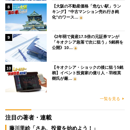
【大阪の不動産価格「危ない駅」ラン
8
キング】“中古マンション売れ行き鈍
化”のワース…
《2年弱で資産17.5倍の元証券マンが
9
「キオクシア急落で次に狙う」5銘柄を
公開》10…
【キオクシア・ショックの後に狙う5銘
10
柄】イベント投資家の億り人・羽根英
樹氏が厳…
一覧を見る
注目の著者・連載
藤川里絵「さあ、投資を始めよう！」