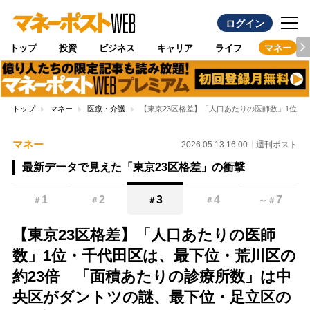
ログイン
トップ
投資
ビジネス
キャリア
ライフ
マネー
トップ
マネー
医療・介護
【東京23区格差】「人口あたりの医師数」1位・
マネー
2026.05.13 16:00
週刊ポスト
最新データで見えた「東京23区格差」の衝撃
1
2
3
4
7
＃
＃
＃
＃
～
＃
【東京23区格差】「人口あたりの医師
数」1位・千代田区は、最下位・荒川区の
約23倍 「面積あたりの診療所数」は中
央区がダントツの謎、最下位・足立区の