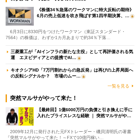
《株価34％急落のワークマンに特大反転の期待》
6月の売上低迷を吹き飛ばす第1四半期決算、…
6月3日に8330円をつけたワークマン（東証スタンダード・
7564）の株価は、わずか1カ月あまりで約34％下落…
三菱重工が「AIインフラの新たな主役」として再評価される気
運 エヌビディアとの提携でAI…
キオクシアHD「7万円割れからの急反発」は再びの上昇局面へ
の反転シグナルか？ 市場のムー…
一覧を見る
突然マルサがやって来た！
【最終回】1億6000万円の負債と引き換えに手に
入れたプライスレスな経験 ｜ 突然マルサがや…
2009年12月に発行された元FXトレーダー・磯貝清明氏の著書
『突然マルサがやって来た！～FXで10億円稼い…