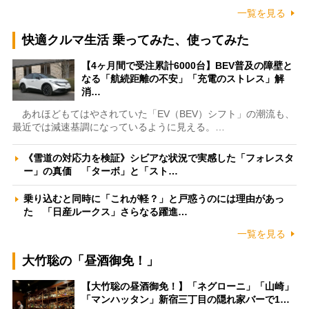
一覧を見る
快適クルマ生活 乗ってみた、使ってみた
【4ヶ月間で受注累計6000台】BEV普及の障壁と
なる「航続距離の不安」「充電のストレス」解
消…
あれほどもてはやされていた「EV（BEV）シフト」の潮流も、
最近では減速基調になっているように見える。…
《雪道の対応力を検証》シビアな状況で実感した「フォレスタ
ー」の真価 「ターボ」と「スト…
乗り込むと同時に「これが軽？」と戸惑うのには理由があっ
た 「日産ルークス」さらなる躍進…
一覧を見る
大竹聡の「昼酒御免！」
【大竹聡の昼酒御免！】「ネグローニ」「山崎」
「マンハッタン」新宿三丁目の隠れ家バーで1…