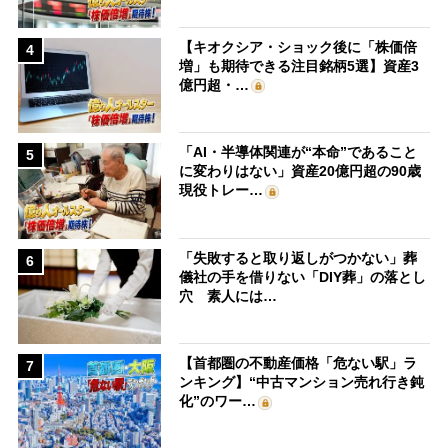
【キオクシア・ショック後に「株価倍
4
増」も期待できる注目銘柄5選】資産3
億円超・…
「AI・半導体関連が“本命”であること
5
に変わりはない」資産20億円超の90歳
現役トレー…
「失敗すると取り返しがつかない」葬
6
儀社の手を借りない「DIY葬」の落とし
穴 素人には…
【首都圏の不動産価格「危ない駅」ラ
7
ンキング】“中古マンション売れ行き鈍
化”のワー…