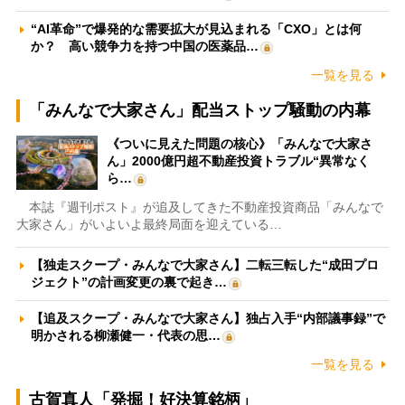
“AI革命”で爆発的な需要拡大が見込まれる「CXO」とは何
か？ 高い競争力を持つ中国の医薬品…
一覧を見る
「みんなで大家さん」配当ストップ騒動の内幕
《ついに見えた問題の核心》「みんなで大家さ
ん」2000億円超不動産投資トラブル“異常なく
ら…
本誌『週刊ポスト』が追及してきた不動産投資商品「みんなで
大家さん」がいよいよ最終局面を迎えている…
【独走スクープ・みんなで大家さん】二転三転した“成田プロ
ジェクト”の計画変更の裏で起き…
【追及スクープ・みんなで大家さん】独占入手“内部議事録”で
明かされる柳瀬健一・代表の思…
一覧を見る
古賀真人「発掘！好決算銘柄」