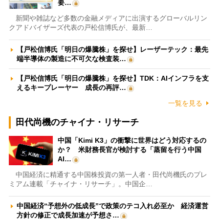
要…
新聞や雑誌など多数の金融メディアに出演するグローバルリン
クアドバイザーズ代表の戸松信博氏が、最新…
【戸松信博氏「明日の爆騰株」を探せ】レーザーテック：最先
端半導体の製造に不可欠な検査装…
【戸松信博氏「明日の爆騰株」を探せ】TDK：AIインフラを支
えるキープレーヤー 成長の再評…
一覧を見る
田代尚機のチャイナ・リサーチ
中国「Kimi K3」の衝撃に世界はどう対応するの
か？ 米財務長官が検討する「蒸留を行う中国
AI…
中国経済に精通する中国株投資の第一人者・田代尚機氏のプレ
ミアム連載「チャイナ・リサーチ」。中国企…
中国経済“予想外の低成長”で政策のテコ入れ必至か 経済運営
方針の修正で成長加速が予想さ…