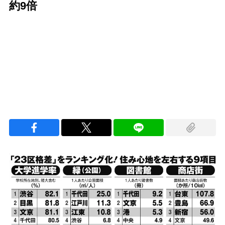
約9倍
Loaded
:
95.43%
/
Unmute