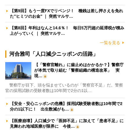
【第9回】もう一度FXでリベンジ！ 種銭は差し押さえを免れ
た”ヒミツのお金” ｜ 突然マルサ…
【第8回】年利はなんと14.6％！ 毎日5万円超の延滞税が積み
上がっていく ｜ 突然マルサ…
一覧を見る
河合雅司「人口減少ニッポンの活路」
【「警察官離れ」に歯止めはかかるか？】警察庁
が本気で取り組む「警察組織の構造改革」 実
現…
警察庁が目下、頭を悩ませているのが「警察官不足」だ。警察
官の採用試験の受験者数は10年間で2分の1以…
【安全・安心ニッポンの危機】採用試験受験者数は10年間で2
分の1以下に！ 出生数減がも…
【医療崩壊】人口減少で「医師不足」に加えて「患者不足」に
見舞われ地域医療が限界に 今後…