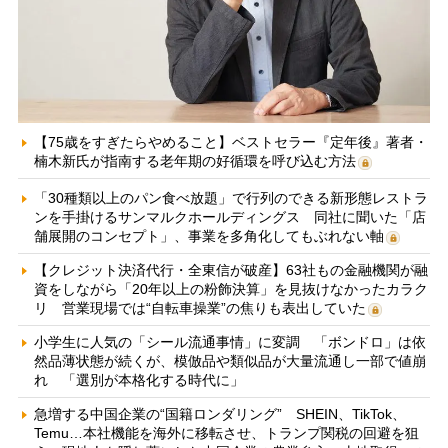
【75歳をすぎたらやめること】ベストセラー『定年後』著者・
楠木新氏が指南する老年期の好循環を呼び込む方法
「30種類以上のパン食べ放題」で行列のできる新形態レストラ
ンを手掛けるサンマルクホールディングス 同社に聞いた「店
舗展開のコンセプト」、事業を多角化してもぶれない軸
【クレジット決済代行・全東信が破産】63社もの金融機関が融
資をしながら「20年以上の粉飾決算」を見抜けなかったカラク
リ 営業現場では“自転車操業”の焦りも表出していた
小学生に人気の「シール流通事情」に変調 「ボンドロ」は依
然品薄状態が続くが、模倣品や類似品が大量流通し一部で値崩
れ 「選別が本格化する時代に」
急増する中国企業の“国籍ロンダリング” SHEIN、TikTok、
Temu…本社機能を海外に移転させ、トランプ関税の回避を狙