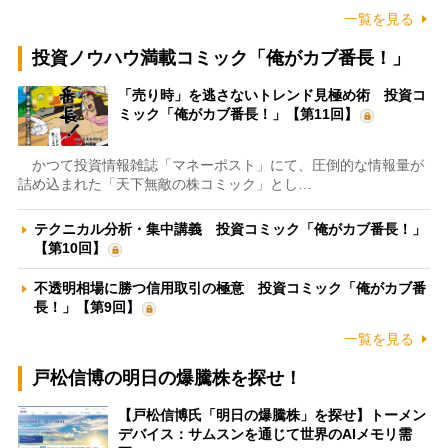
一覧を見る
投資ノウハウ満載コミック「俺がカブ番長！」
「売り時」を逃さないトレンド見極め術 投資コ
ミック「俺がカブ番長！」【第11回】
かつて投資情報雑誌「マネーポスト」にて、圧倒的な情報量が
詰め込まれた「天下無敵の株コミック」とし…
テクニカル分析・集中講義 投資コミック「俺がカブ番長！」
【第10回】
不透明相場に勝つ信用取引の極意 投資コミック「俺がカブ番
長！」【第9回】
一覧を見る
戸松信博の明日の爆騰株を探せ！
【戸松信博氏「明日の爆騰株」を探せ】トーメン
デバイス：サムスンを通じて世界のAIメモリ需