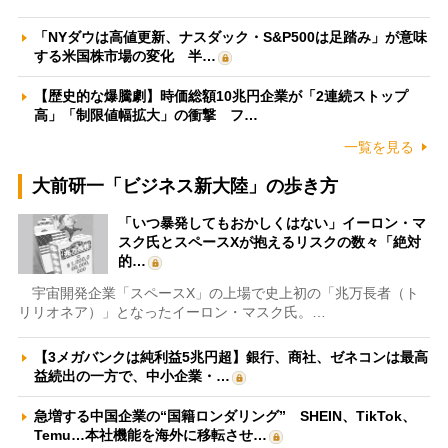
「NYダウは高値更新、ナスダック・S&P500は足踏み」が意味
する米国株市場の変化 半…
【歴史的な爆騰劇】時価総額10兆円企業が「2連続ストップ
高」「制限値幅拡大」の衝撃 フ…
一覧を見る
大前研一「ビジネス新大陸」の歩き方
「いつ暴発してもおかしくはない」イーロン・マ
スク氏とスペースXが抱えるリスクの数々「絶対
的…
宇宙開発企業「スペースX」の上場で史上初の「兆万長者（ト
リリオネア）」となったイーロン・マスク氏。…
【3メガバンクは純利益5兆円超】銀行、商社、ゼネコンは最高
益続出の一方で、中小企業・…
急増する中国企業の“国籍ロンダリング” SHEIN、TikTok、
Temu…本社機能を海外に移転させ…