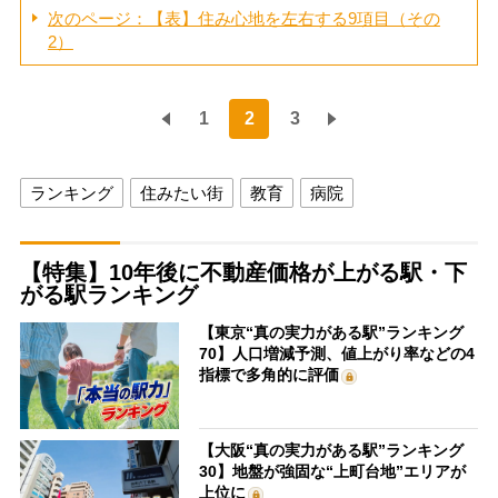
次のページ：【表】住み心地を左右する9項目（その
2）
1
2
3
ランキング
住みたい街
教育
病院
【特集】10年後に不動産価格が上がる駅・下
がる駅ランキング
【東京“真の実力がある駅”ランキング
70】人口増減予測、値上がり率などの4
指標で多角的に評価
【大阪“真の実力がある駅”ランキング
30】地盤が強固な“上町台地”エリアが
上位に