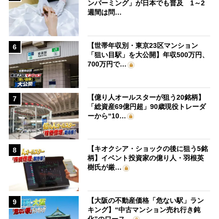
ンバーミング」が日本でも普及 1～2
週間は問…
【世帯年収別・東京23区マンション
6
「狙い目駅」を大公開】年収500万円、
700万円で…
【億り人オールスターが狙う20銘柄】
7
「総資産69億円超」90歳現役トレーダ
ーから“10…
【キオクシア・ショックの後に狙う5銘
8
柄】イベント投資家の億り人・羽根英
樹氏が厳…
【大阪の不動産価格「危ない駅」ラン
9
キング】“中古マンション売れ行き鈍
化”のワース…