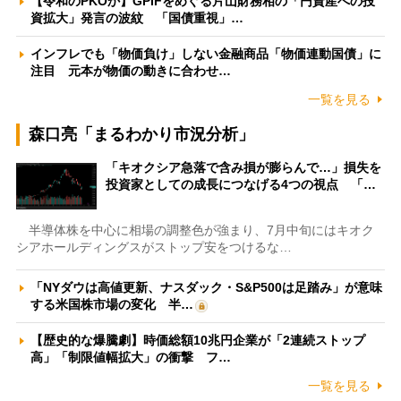
【令和のPKOか】GPIFをめぐる片山財務相の「円資産への投
資拡大」発言の波紋 「国債重視」…
インフレでも「物価負け」しない金融商品「物価連動国債」に
注目 元本が物価の動きに合わせ…
一覧を見る
森口亮「まるわかり市況分析」
「キオクシア急落で含み損が膨らんで…」損失を
投資家としての成長につなげる4つの視点 「…
半導体株を中心に相場の調整色が強まり、7月中旬にはキオク
シアホールディングスがストップ安をつけるな…
「NYダウは高値更新、ナスダック・S&P500は足踏み」が意味
する米国株市場の変化 半…
【歴史的な爆騰劇】時価総額10兆円企業が「2連続ストップ
高」「制限値幅拡大」の衝撃 フ…
一覧を見る