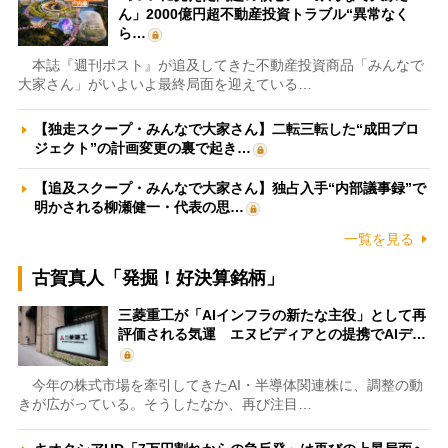
ん」2000億円超不動産投資トラブル“異常なく
ら…
本誌『週刊ポスト』が追及してきた不動産投資商品「みんなで
大家さん」がいよいよ最終局面を迎えている…
【独走スクープ・みんなで大家さん】二転三転した“成田プロ
ジェクト”の計画変更の裏で起き…
【追及スクープ・みんなで大家さん】独占入手“内部議事録”で
明かされる柳瀬健一・代表の思…
一覧を見る
古賀真人「発掘！好決算銘柄」
三菱重工が「AIインフラの新たな主役」として再
評価される気運 エヌビディアとの提携でAIデ…
今年の株式市場を牽引してきたAI・半導体関連株に、調整の動
きが広がっている。そうしたなか、再び注目…