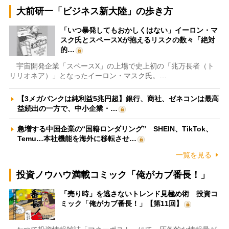
大前研一「ビジネス新大陸」の歩き方
「いつ暴発してもおかしくはない」イーロン・マ
スク氏とスペースXが抱えるリスクの数々「絶対
的…
宇宙開発企業「スペースX」の上場で史上初の「兆万長者（ト
リリオネア）」となったイーロン・マスク氏。…
【3メガバンクは純利益5兆円超】銀行、商社、ゼネコンは最高
益続出の一方で、中小企業・…
急増する中国企業の“国籍ロンダリング” SHEIN、TikTok、
Temu…本社機能を海外に移転させ…
一覧を見る
投資ノウハウ満載コミック「俺がカブ番長！」
「売り時」を逃さないトレンド見極め術 投資コ
ミック「俺がカブ番長！」【第11回】