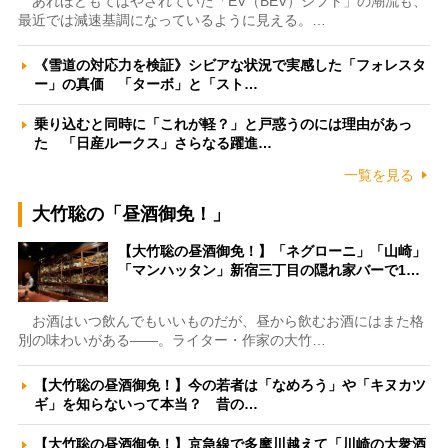
あれほどもてはやされていた「EV（BEV）シフト」の潮流も、
最近では減速基調になっているように見える。…
《雪道の対応力を検証》シビアな状況で実感した「フォレスタ
ー」の真価 「ターボ」と「スト…
乗り込むと同時に「これが軽？」と戸惑うのには理由があっ
た 「日産ルークス」さらなる躍進…
一覧を見る
大竹聡の「昼酒御免！」
【大竹聡の昼酒御免！】「ネグローニ」「山崎」
「マンハッタン」新宿三丁目の隠れ家バーで1…
お酒はいつ飲んでもいいものだが、昼から飲むお酒にはまた格
別の味わいがある――。ライター・作家の大竹…
【大竹聡の昼酒御免！】今の若者は「なめろう」や「キヌカツ
ギ」を知らないって本当？ 昔の…
【大竹聡の昼酒御免！】京急線で多摩川越えて「川崎の大衆酒