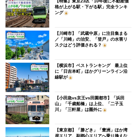
【特集】東京23区「10年後に不動産価
格が上がる駅・下がる駅」完全ランキ
ング
【川崎市】「武蔵中原」に注目集まる
／「川崎」の治安、「登戸」の水害リ
スクはどう評価される？
【横浜市】ベストランキング 最上位
に「日吉本町」ほかグリーンライン沿
線駅が
【小田急vs京王vs田園都市】「浜田
山」「千歳船橋」は上位、「二子玉
川」「三軒屋」は圏外に
【東京都】「勝どき」「豊洲」ほか湾
岸エリア、副都心エリアへ乗り換えな