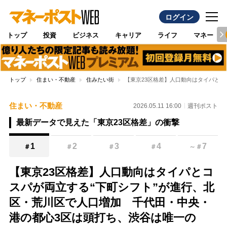
ログイン
トップ
投資
ビジネス
キャリア
ライフ
マネー
トップ
住まい・不動産
住みたい街
【東京23区格差】人口動向はタイパと
住まい・不動産
2026.05.11 16:00
週刊ポスト
最新データで見えた「東京23区格差」の衝撃
1
2
3
4
7
＃
＃
＃
＃
～
＃
【東京23区格差】人口動向はタイパとコ
スパが両立する“下町シフト”が進行、北
区・荒川区で人口増加 千代田・中央・
港の都心3区は頭打ち、渋谷は唯一の