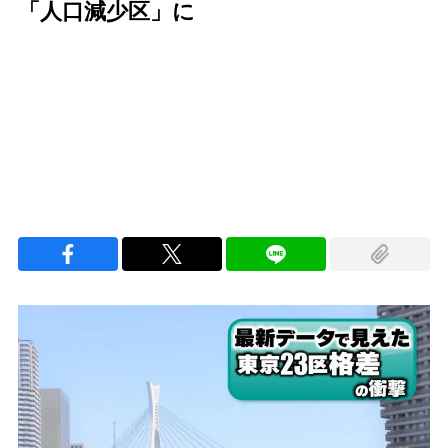
「人口減少区」に
Loaded
:
100.00%
/
Unmute