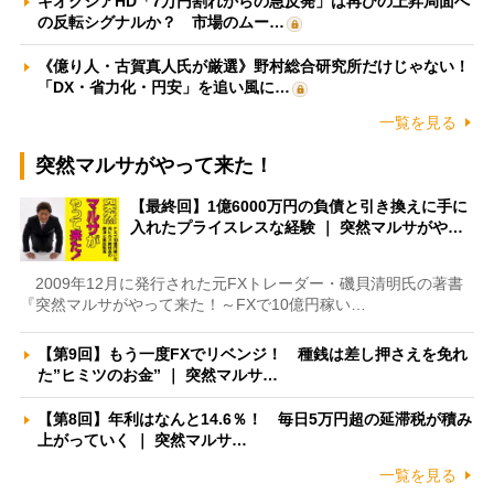
キオクシアHD「7万円割れからの急反発」は再びの上昇局面へ
の反転シグナルか？ 市場のムー…
《億り人・古賀真人氏が厳選》野村総合研究所だけじゃない！
「DX・省力化・円安」を追い風に…
一覧を見る
突然マルサがやって来た！
【最終回】1億6000万円の負債と引き換えに手に
入れたプライスレスな経験 ｜ 突然マルサがや…
2009年12月に発行された元FXトレーダー・磯貝清明氏の著書
『突然マルサがやって来た！～FXで10億円稼い…
【第9回】もう一度FXでリベンジ！ 種銭は差し押さえを免れ
た”ヒミツのお金” ｜ 突然マルサ…
【第8回】年利はなんと14.6％！ 毎日5万円超の延滞税が積み
上がっていく ｜ 突然マルサ…
一覧を見る