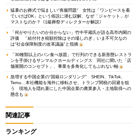
猛暑のお葬式で悩ましい“喪服問題” 女性は「ワンピースを着
ていけばOK」という俗説に潜む誤解、なぜ「ジャケット」が
マストなのか？《1級葬祭ディレクターが解説》
「何がやりたいのか分からない」竹中平蔵氏が語る高市内閣の
評価 「給付付き税額控除はその場しのぎ」いま不可欠なの
は“社会保障制度の改革議論”と指摘
「30種類以上のパン食べ放題」で行列のできる新形態レストラ
ンを手掛けるサンマルクホールディングス 同社に聞いた「店
舗展開のコンセプト」、事業を多角化してもぶれない軸
急増する中国企業の“国籍ロンダリング” SHEIN、TikTok、
Temu…本社機能を海外に移転させ、トランプ関税の回避を狙
う 現地人を隠れ蓑にした中国企業の農業参入・土地取得への
懸念も
関連記事
ランキング