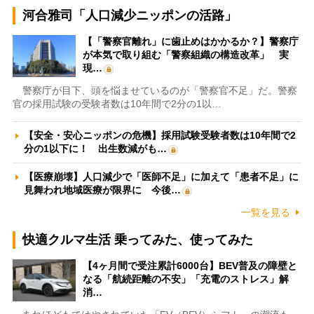
河合雅司「人口減少ニッポンの活路」
【「警察官離れ」に歯止めはかかるか？】警察庁
が本気で取り組む「警察組織の構造改革」 実
現…
警察庁が目下、頭を悩ませているのが「警察官不足」だ。警察
官の採用試験の受験者数は10年間で2分の1以…
【安全・安心ニッポンの危機】採用試験受験者数は10年間で2
分の1以下に！ 出生数減がも…
【医療崩壊】人口減少で「医師不足」に加えて「患者不足」に
見舞われ地域医療が限界に 今後…
一覧を見る
快適クルマ生活 乗ってみた、使ってみた
【4ヶ月間で受注累計6000台】BEV普及の障壁と
なる「航続距離の不安」「充電のストレス」解
消…