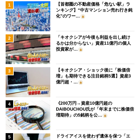
【首都圏の不動産価格「危ない駅」ラ
1
ンキング】“中古マンション売れ行き鈍
化”のワー…
「キオクシアが今後も利益を出し続け
2
るかは分からない」資産11億円の個人
投資家が…
【キオクシア・ショック後に「株価倍
3
増」も期待できる注目銘柄5選】資産3
億円超・…
《200万円→資産10億円超の
4
DAIBOUCHOU氏が「年末までに株価倍
増期待」の5銘柄を公…
ドライアイスを使わず遺体を保つ「エ
5