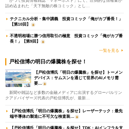
かつて投資情報雑誌「マネーポスト」にて、圧倒的な情報量が
詰め込まれた「天下無敵の株コミック」とし…
テクニカル分析・集中講義 投資コミック「俺がカブ番長！」
【第10回】
不透明相場に勝つ信用取引の極意 投資コミック「俺がカブ番
長！」【第9回】
一覧を見る
戸松信博の明日の爆騰株を探せ！
【戸松信博氏「明日の爆騰株」を探せ】トーメン
デバイス：サムスンを通じて世界のAIメモリ需
要…
新聞や雑誌など多数の金融メディアに出演するグローバルリン
クアドバイザーズ代表の戸松信博氏が、最新…
【戸松信博氏「明日の爆騰株」を探せ】レーザーテック：最先
端半導体の製造に不可欠な検査装…
【戸松信博氏「明日の爆騰株」を探せ】TDK：AIインフラを支