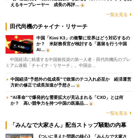
えるキープレーヤー 成長の再評…
一覧を見る
田代尚機のチャイナ・リサーチ
中国「Kimi K3」の衝撃に世界はどう対応するの
か？ 米財務長官が検討する「蒸留を行う中国
AI…
中国経済に精通する中国株投資の第一人者・田代尚機氏のプレ
ミアム連載「チャイナ・リサーチ」。中国企…
中国経済“予想外の低成長”で政策のテコ入れ必至か 経済運営
方針の修正で成長加速が予想さ…
“AI革命”で爆発的な需要拡大が見込まれる「CXO」とは何
か？ 高い競争力を持つ中国の医薬品…
一覧を見る
「みんなで大家さん」配当ストップ騒動の内幕
《ついに見えた問題の核心》「みんなで大家さ