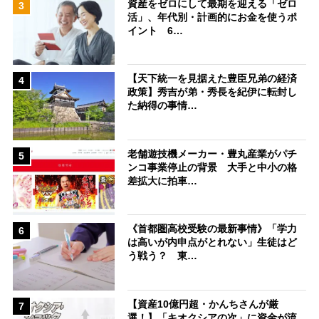
資産をゼロにして最期を迎える「ゼロ
3
活」、年代別・計画的にお金を使うポ
イント 6…
【天下統一を見据えた豊臣兄弟の経済
4
政策】秀吉が弟・秀長を紀伊に転封し
た納得の事情…
老舗遊技機メーカー・豊丸産業がパチ
5
ンコ事業停止の背景 大手と中小の格
差拡大に拍車…
《首都圏高校受験の最新事情》「学力
6
は高いが内申点がとれない」生徒はど
う戦う？ 東…
【資産10億円超・かんちさんが厳
7
選！】「キオクシアの次」に資金が流