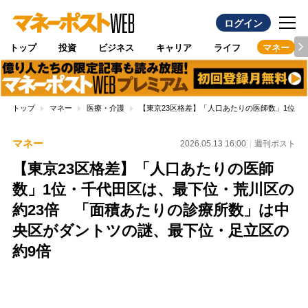
ログイン
トップ
投資
ビジネス
キャリア
ライフ
マネー
トップ
マネー
医療・介護
【東京23区格差】「人口あたりの医師数」1位・
マネー
2026.05.13 16:00
週刊ポスト
【東京23区格差】「人口あたりの医師
数」1位・千代田区は、最下位・荒川区の
約23倍 「面積あたりの診療所数」は中
央区がダントツの謎、最下位・足立区の
約9倍
Loaded
:
100.00%
/
Unmute