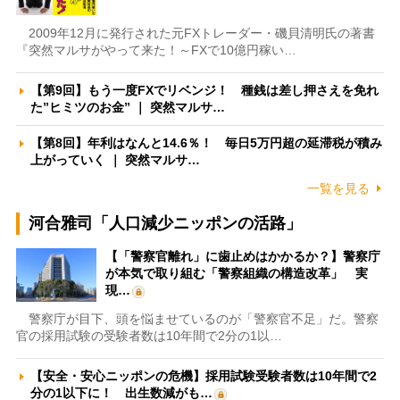
2009年12月に発行された元FXトレーダー・磯貝清明氏の著書
『突然マルサがやって来た！～FXで10億円稼い…
【第9回】もう一度FXでリベンジ！ 種銭は差し押さえを免れ
た”ヒミツのお金” ｜ 突然マルサ…
【第8回】年利はなんと14.6％！ 毎日5万円超の延滞税が積み
上がっていく ｜ 突然マルサ…
一覧を見る
河合雅司「人口減少ニッポンの活路」
【「警察官離れ」に歯止めはかかるか？】警察庁
が本気で取り組む「警察組織の構造改革」 実
現…
警察庁が目下、頭を悩ませているのが「警察官不足」だ。警察
官の採用試験の受験者数は10年間で2分の1以…
【安全・安心ニッポンの危機】採用試験受験者数は10年間で2
分の1以下に！ 出生数減がも…