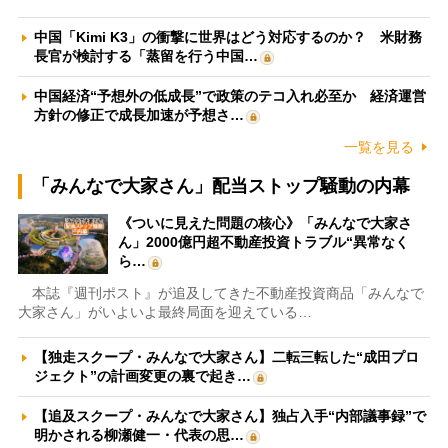
中国「Kimi K3」の衝撃に世界はどう対応するのか？ 米財務
長官が検討する「蒸留を行う中国…
中国経済“予想外の低成長”で政策のテコ入れ必至か 経済運営
方針の修正で成長加速が予想さ…
一覧を見る
「みんなで大家さん」配当ストップ騒動の内幕
《ついに見えた問題の核心》「みんなで大家さ
ん」2000億円超不動産投資トラブル“異常なく
ら…
本誌『週刊ポスト』が追及してきた不動産投資商品「みんなで
大家さん」がいよいよ最終局面を迎えている…
【独走スクープ・みんなで大家さん】二転三転した“成田プロ
ジェクト”の計画変更の裏で起き…
【追及スクープ・みんなで大家さん】独占入手“内部議事録”で
明かされる柳瀬健一・代表の思…