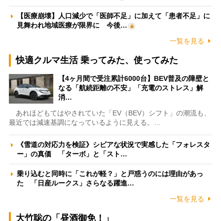
【医療崩壊】人口減少で「医師不足」に加えて「患者不足」に
見舞われ地域医療が限界に 今後…
一覧を見る
快適クルマ生活 乗ってみた、使ってみた
【4ヶ月間で受注累計6000台】BEV普及の障壁と
なる「航続距離の不安」「充電のストレス」解
消…
あれほどもてはやされていた「EV（BEV）シフト」の潮流も、
最近では減速基調になっているように見える。…
《雪道の対応力を検証》シビアな状況で実感した「フォレスタ
ー」の真価 「ターボ」と「スト…
乗り込むと同時に「これが軽？」と戸惑うのには理由があっ
た 「日産ルークス」さらなる躍進…
一覧を見る
大竹聡の「昼酒御免！」