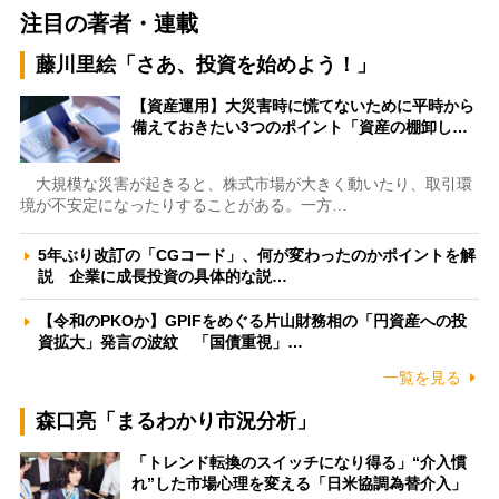
注目の著者・連載
藤川里絵「さあ、投資を始めよう！」
【資産運用】大災害時に慌てないために平時から
備えておきたい3つのポイント「資産の棚卸し…
大規模な災害が起きると、株式市場が大きく動いたり、取引環
境が不安定になったりすることがある。一方…
5年ぶり改訂の「CGコード」、何が変わったのかポイントを解
説 企業に成長投資の具体的な説…
【令和のPKOか】GPIFをめぐる片山財務相の「円資産への投
資拡大」発言の波紋 「国債重視」…
一覧を見る
森口亮「まるわかり市況分析」
「トレンド転換のスイッチになり得る」“介入慣
れ”した市場心理を変える「日米協調為替介入」