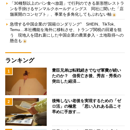
「30種類以上のパン食べ放題」で行列のできる新形態レストラ
ンを手掛けるサンマルクホールディングス 同社に聞いた「店
舗展開のコンセプト」、事業を多角化してもぶれない軸
急増する中国企業の“国籍ロンダリング” SHEIN、TikTok、
Temu…本社機能を海外に移転させ、トランプ関税の回避を狙
う 現地人を隠れ蓑にした中国企業の農業参入・土地取得への
懸念も
ランキング
豊臣兄弟は転戦続きでなぜ軍費が続い
1
たのか？ 信長亡き後、秀吉・秀長の
突出した経済…
後悔しない老後を実現するための「ゼ
2
ロ活」の極意 「思い入れある品こそ
早めに手放す…