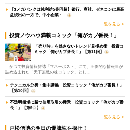
【3メガバンクは純利益5兆円超】銀行、商社、ゼネコンは最高
益続出の一方で、中小企業・…
一覧を見る
投資ノウハウ満載コミック「俺がカブ番長！」
「売り時」を逃さないトレンド見極め術 投資コ
ミック「俺がカブ番長！」【第11回】
かつて投資情報雑誌「マネーポスト」にて、圧倒的な情報量が
詰め込まれた「天下無敵の株コミック」とし…
テクニカル分析・集中講義 投資コミック「俺がカブ番長！」
【第10回】
不透明相場に勝つ信用取引の極意 投資コミック「俺がカブ番
長！」【第9回】
一覧を見る
戸松信博の明日の爆騰株を探せ！