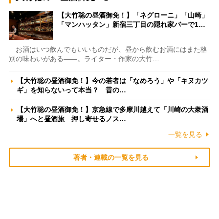
【大竹聡の昼酒御免！】「ネグローニ」「山崎」
「マンハッタン」新宿三丁目の隠れ家バーで1…
お酒はいつ飲んでもいいものだが、昼から飲むお酒にはまた格
別の味わいがある――。ライター・作家の大竹…
【大竹聡の昼酒御免！】今の若者は「なめろう」や「キヌカツ
ギ」を知らないって本当？ 昔の…
【大竹聡の昼酒御免！】京急線で多摩川越えて「川崎の大衆酒
場」へと昼酒旅 押し寄せるノス…
一覧を見る
著者・連載の一覧を見る