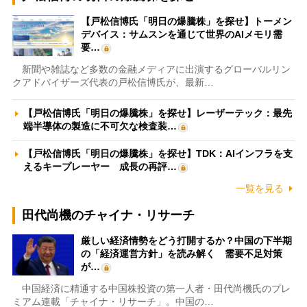
【戸松信博氏「明日の爆騰株」を探せ】トーメン
デバイス：サムスンを通じて世界のAIメモリ需
要…
新聞や雑誌など多数の金融メディアに出演するグローバルリン
クアドバイザーズ代表の戸松信博氏が、最新…
【戸松信博氏「明日の爆騰株」を探せ】レーザーテック：最先
端半導体の製造に不可欠な検査装…
【戸松信博氏「明日の爆騰株」を探せ】TDK：AIインフラを支
えるキープレーヤー 成長の再評…
一覧を見る
田代尚機のチャイナ・リサーチ
厳しい経済情勢をどう打開するか？中国の下半期
の「経済運営方針」を読み解く 需要不足対策
が…
中国経済に精通する中国株投資の第一人者・田代尚機氏のプレ
ミアム連載「チャイナ・リサーチ」。中国の…