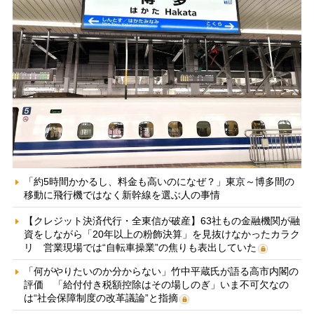
「約5時間かかるし、料金も高いのになぜ？」東京～博多間の
移動に飛行機ではなく新幹線を選ぶ人の事情
【クレジット決済代行・全東信が破産】63社もの金融機関が融
資をしながら「20年以上の粉飾決算」を見抜けなかったカラク
リ 営業現場では“自転車操業”の焦りも表出していた
「何がやりたいのか分からない」竹中平蔵氏が語る高市内閣の
評価 「給付付き税額控除はその場しのぎ」いま不可欠なの
は“社会保障制度の改革議論”と指摘