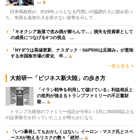
…
日米両政府が、約28年ぶりとなる円買いの協調介入に踏み切っ
た。米国も追加介入を辞さない姿勢を示して…
「キオクシア急落で含み損が膨らんで…」損失を投資家として
の成長につなげる4つの視点 …
「NYダウは高値更新、ナスダック・S&P500は足踏み」が意味
する米国株市場の変化 半…
一覧を見る
大前研一「ビジネス新大陸」の歩き方
「イラン戦争を利用して儲けている」利益相反と
の批判が強まるトランプファミリーの不正蓄財
疑…
トランプ大統領のファミリー信託が今年1～3月に3000回以上も
の証券取引を行っていたことが明らかになり…
「いつ暴発してもおかしくはない」イーロン・マスク氏とスペ
ースXが抱えるリスクの数々「絶対…