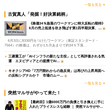
一覧を見る
古賀真人「発掘！好決算銘柄」
《株価34％急落のワークマンに特大反転の期待》
6月の売上低迷を吹き飛ばす第1四半期決算、…
6月3日に8330円をつけたワークマン（東証スタンダード・
7564）の株価は、わずか1カ月あまりで約34％下落…
三菱重工が「AIインフラの新たな主役」として再評価される気
運 エヌビディアとの提携でAI…
キオクシアHD「7万円割れからの急反発」は再びの上昇局面へ
の反転シグナルか？ 市場のムー…
一覧を見る
突然マルサがやって来た！
【最終回】1億6000万円の負債と引き換えに手に
入れたプライスレスな経験 ｜ 突然マルサがや…