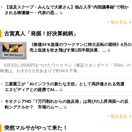
【追及スクープ・みんなで大家さん】独占入手“内部議事録”で明か
される柳瀬健一・代表の思…
一覧を見る
古賀真人「発掘！好決算銘柄」
《株価34％急落のワークマンに特大反転の期待》6月の
売上低迷を吹き飛ばす第1四半期決算、…
6月3日に8330円をつけたワークマン（東証スタンダード・7564）の
株価は、わずか1カ月あまりで約34％下落…
三菱重工が「AIインフラの新たな主役」として再評価される気運
エヌビディアとの提携でAI…
キオクシアHD「7万円割れからの急反発」は再びの上昇局面への反
転シグナルか？ 市場のムー…
一覧を見る
突然マルサがやって来た！