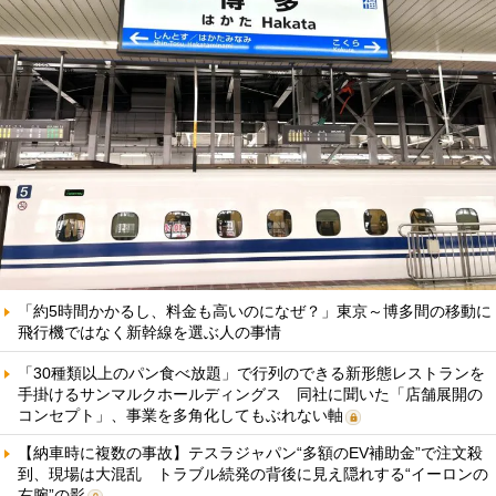
「約5時間かかるし、料金も高いのになぜ？」東京～博多間の移動に
飛行機ではなく新幹線を選ぶ人の事情
「30種類以上のパン食べ放題」で行列のできる新形態レストランを
手掛けるサンマルクホールディングス 同社に聞いた「店舗展開の
コンセプト」、事業を多角化してもぶれない軸
【納車時に複数の事故】テスラジャパン“多額のEV補助金”で注文殺
到、現場は大混乱 トラブル続発の背後に見え隠れする“イーロンの
右腕”の影