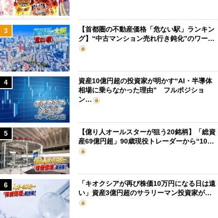
【首都圏の不動産価格「危ない駅」ランキン
3
グ】“中古マンション売れ行き鈍化”のワー…
資産10億円超の投資家が明かす“AI・半導体
4
相場に乗らなかった理由” フルポジショ
ン…
【億り人オールスターが狙う20銘柄】「総資
5
産69億円超」90歳現役トレーダーから“10…
「キオクシアが再び株価10万円になる日は遠
6
い」資産3億円超のサラリーマン投資家が…