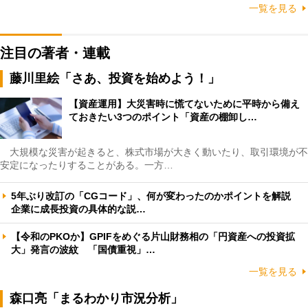
一覧を見る
注目の著者・連載
藤川里絵「さあ、投資を始めよう！」
【資産運用】大災害時に慌てないために平時から備え
ておきたい3つのポイント「資産の棚卸し…
大規模な災害が起きると、株式市場が大きく動いたり、取引環境が不
安定になったりすることがある。一方…
5年ぶり改訂の「CGコード」、何が変わったのかポイントを解説
企業に成長投資の具体的な説…
【令和のPKOか】GPIFをめぐる片山財務相の「円資産への投資拡
大」発言の波紋 「国債重視」…
一覧を見る
森口亮「まるわかり市況分析」