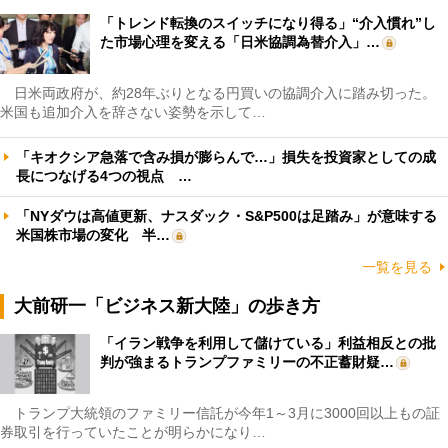
「トレンド転換のスイッチになり得る」“介入慣れ”し
た市場心理を変える「日米協調為替介入」…
日米両政府が、約28年ぶりとなる円買いの協調介入に踏み切った。
米国も追加介入を辞さない姿勢を示して…
「キオクシア急落で含み損が膨らんで…」損失を投資家としての成
長につなげる4つの視点 …
「NYダウは高値更新、ナスダック・S&P500は足踏み」が意味する
米国株市場の変化 半…
一覧を見る
大前研一「ビジネス新大陸」の歩き方
「イラン戦争を利用して儲けている」利益相反との批
判が強まるトランプファミリーの不正蓄財疑…
トランプ大統領のファミリー信託が今年1～3月に3000回以上もの証
券取引を行っていたことが明らかになり…