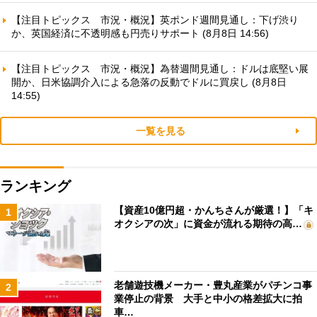
【注目トピックス 市況・概況】英ポンド週間見通し：下げ渋り
か、英国経済に不透明感も円売りサポート (8月8日 14:56)
【注目トピックス 市況・概況】為替週間見通し：ドルは底堅い展
開か、日米協調介入による急落の反動でドルに買戻し (8月8日
14:55)
一覧を見る
ランキング
【資産10億円超・かんちさんが厳選！】「キ
1
オクシアの次」に資金が流れる期待の高…
老舗遊技機メーカー・豊丸産業がパチンコ事
2
業停止の背景 大手と中小の格差拡大に拍
車…