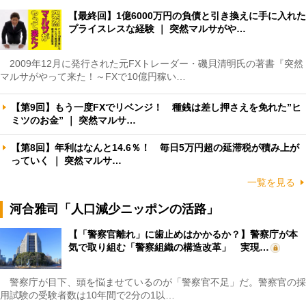
【最終回】1億6000万円の負債と引き換えに手に入れた
プライスレスな経験 ｜ 突然マルサがや…
2009年12月に発行された元FXトレーダー・磯貝清明氏の著書『突然
マルサがやって来た！～FXで10億円稼い…
【第9回】もう一度FXでリベンジ！ 種銭は差し押さえを免れた”ヒ
ミツのお金” ｜ 突然マルサ…
【第8回】年利はなんと14.6％！ 毎日5万円超の延滞税が積み上が
っていく ｜ 突然マルサ…
一覧を見る
河合雅司「人口減少ニッポンの活路」
【「警察官離れ」に歯止めはかかるか？】警察庁が本
気で取り組む「警察組織の構造改革」 実現…
警察庁が目下、頭を悩ませているのが「警察官不足」だ。警察官の採
用試験の受験者数は10年間で2分の1以…