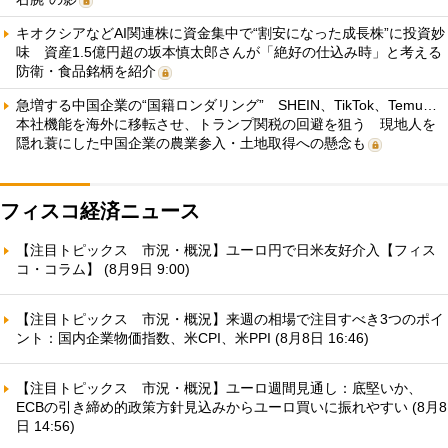
キオクシアなどAI関連株に資金集中で“割安になった成長株”に投資妙
味 資産1.5億円超の坂本慎太郎さんが「絶好の仕込み時」と考える
防衛・食品銘柄を紹介
急増する中国企業の“国籍ロンダリング” SHEIN、TikTok、Temu…
本社機能を海外に移転させ、トランプ関税の回避を狙う 現地人を
隠れ蓑にした中国企業の農業参入・土地取得への懸念も
フィスコ経済ニュース
【注目トピックス 市況・概況】ユーロ円で日米友好介入【フィス
コ・コラム】 (8月9日 9:00)
【注目トピックス 市況・概況】来週の相場で注目すべき3つのポイ
ント：国内企業物価指数、米CPI、米PPI (8月8日 16:46)
【注目トピックス 市況・概況】ユーロ週間見通し：底堅いか、
ECBの引き締め的政策方針見込みからユーロ買いに振れやすい (8月8
日 14:56)