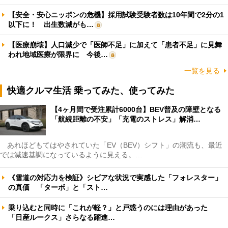
【安全・安心ニッポンの危機】採用試験受験者数は10年間で2分の1
以下に！ 出生数減がも…
【医療崩壊】人口減少で「医師不足」に加えて「患者不足」に見舞
われ地域医療が限界に 今後…
一覧を見る
快適クルマ生活 乗ってみた、使ってみた
【4ヶ月間で受注累計6000台】BEV普及の障壁となる
「航続距離の不安」「充電のストレス」解消…
あれほどもてはやされていた「EV（BEV）シフト」の潮流も、最近
では減速基調になっているように見える。…
《雪道の対応力を検証》シビアな状況で実感した「フォレスター」
の真価 「ターボ」と「スト…
乗り込むと同時に「これが軽？」と戸惑うのには理由があった
「日産ルークス」さらなる躍進…