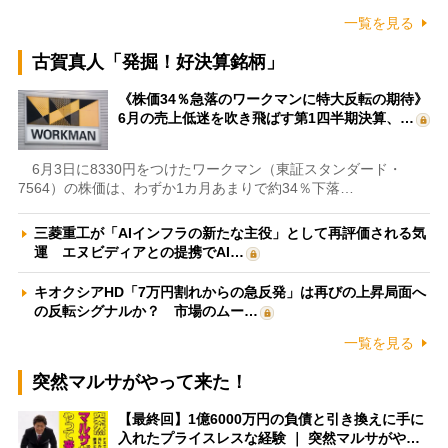
一覧を見る
古賀真人「発掘！好決算銘柄」
《株価34％急落のワークマンに特大反転の期待》
6月の売上低迷を吹き飛ばす第1四半期決算、…
6月3日に8330円をつけたワークマン（東証スタンダード・
7564）の株価は、わずか1カ月あまりで約34％下落…
三菱重工が「AIインフラの新たな主役」として再評価される気
運 エヌビディアとの提携でAI…
キオクシアHD「7万円割れからの急反発」は再びの上昇局面へ
の反転シグナルか？ 市場のムー…
一覧を見る
突然マルサがやって来た！
【最終回】1億6000万円の負債と引き換えに手に
入れたプライスレスな経験 ｜ 突然マルサがや…