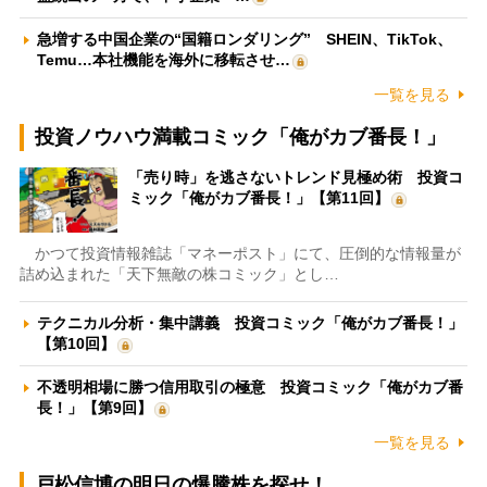
急増する中国企業の“国籍ロンダリング” SHEIN、TikTok、
Temu…本社機能を海外に移転させ…
一覧を見る
投資ノウハウ満載コミック「俺がカブ番長！」
「売り時」を逃さないトレンド見極め術 投資コ
ミック「俺がカブ番長！」【第11回】
かつて投資情報雑誌「マネーポスト」にて、圧倒的な情報量が
詰め込まれた「天下無敵の株コミック」とし…
テクニカル分析・集中講義 投資コミック「俺がカブ番長！」
【第10回】
不透明相場に勝つ信用取引の極意 投資コミック「俺がカブ番
長！」【第9回】
一覧を見る
戸松信博の明日の爆騰株を探せ！