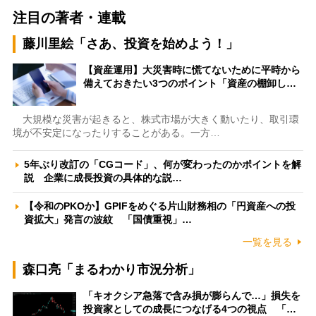
注目の著者・連載
藤川里絵「さあ、投資を始めよう！」
【資産運用】大災害時に慌てないために平時から
備えておきたい3つのポイント「資産の棚卸し…
大規模な災害が起きると、株式市場が大きく動いたり、取引環
境が不安定になったりすることがある。一方…
5年ぶり改訂の「CGコード」、何が変わったのかポイントを解
説 企業に成長投資の具体的な説…
【令和のPKOか】GPIFをめぐる片山財務相の「円資産への投
資拡大」発言の波紋 「国債重視」…
一覧を見る
森口亮「まるわかり市況分析」
「キオクシア急落で含み損が膨らんで…」損失を
投資家としての成長につなげる4つの視点 「…