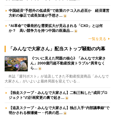
中国経済“予想外の低成長”で政策のテコ入れ必至か 経済運営
方針の修正で成長加速が予想さ…
“AI革命”で爆発的な需要拡大が見込まれる「CXO」とは何
か？ 高い競争力を持つ中国の医薬品…
一覧を見る
「みんなで大家さん」配当ストップ騒動の内幕
《ついに見えた問題の核心》「みんなで大家さ
ん」2000億円超不動産投資トラブル“異常なく
ら…
本誌『週刊ポスト』が追及してきた不動産投資商品「みんなで
大家さん」がいよいよ最終局面を迎えている…
【独走スクープ・みんなで大家さん】二転三転した“成田プロ
ジェクト”の計画変更の裏で起き…
【追及スクープ・みんなで大家さん】独占入手“内部議事録”で
明かされる柳瀬健一・代表の思…