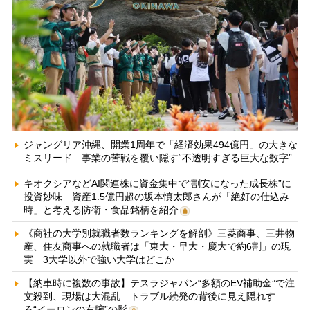
ジャングリア沖縄、開業1周年で「経済効果494億円」の大きな
ミスリード 事業の苦戦を覆い隠す“不透明すぎる巨大な数字”
キオクシアなどAI関連株に資金集中で“割安になった成長株”に
投資妙味 資産1.5億円超の坂本慎太郎さんが「絶好の仕込み
時」と考える防衛・食品銘柄を紹介
《商社の大学別就職者数ランキングを解剖》三菱商事、三井物
産、住友商事への就職者は「東大・早大・慶大で約6割」の現
実 3大学以外で強い大学はどこか
【納車時に複数の事故】テスラジャパン“多額のEV補助金”で注
文殺到、現場は大混乱 トラブル続発の背後に見え隠れす
る“イーロンの右腕”の影