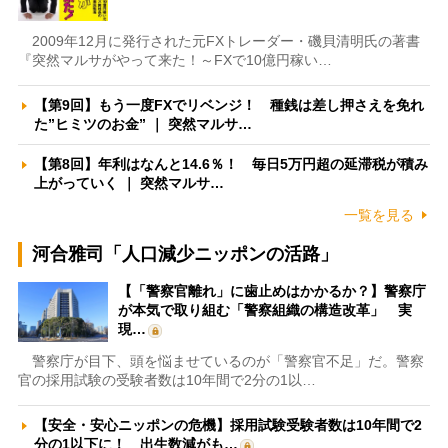
2009年12月に発行された元FXトレーダー・磯貝清明氏の著書
『突然マルサがやって来た！～FXで10億円稼い…
【第9回】もう一度FXでリベンジ！ 種銭は差し押さえを免れ
た”ヒミツのお金” ｜ 突然マルサ…
【第8回】年利はなんと14.6％！ 毎日5万円超の延滞税が積み
上がっていく ｜ 突然マルサ…
一覧を見る
河合雅司「人口減少ニッポンの活路」
【「警察官離れ」に歯止めはかかるか？】警察庁
が本気で取り組む「警察組織の構造改革」 実
現…
警察庁が目下、頭を悩ませているのが「警察官不足」だ。警察
官の採用試験の受験者数は10年間で2分の1以…
【安全・安心ニッポンの危機】採用試験受験者数は10年間で2
分の1以下に！ 出生数減がも…