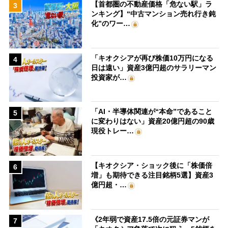
【首都圏の不動産価格「危ない駅」ラ
3
ンキング】“中古マンション売れ行き鈍
化”のワー…
「キオクシアが再び株価10万円になる
4
日は遠い」資産3億円超のサラリーマン
投資家が…
「AI・半導体関連が“本命”であること
5
に変わりはない」資産20億円超の90歳
現役トレー…
【キオクシア・ショック後に「株価倍
6
増」も期待できる注目銘柄5選】資産3
億円超・…
《2年弱で資産17.5倍の元証券マンが
7