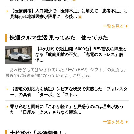
【医療崩壊】人口減少で「医師不足」に加えて「患者不足」に
見舞われ地域医療が限界に 今後…
一覧を見る
快適クルマ生活 乗ってみた、使ってみた
【4ヶ月間で受注累計6000台】BEV普及の障壁と
なる「航続距離の不安」「充電のストレス」解
消…
あれほどもてはやされていた「EV（BEV）シフト」の潮流も、
最近では減速基調になっているように見える。…
《雪道の対応力を検証》シビアな状況で実感した「フォレスタ
ー」の真価 「ターボ」と「スト…
乗り込むと同時に「これが軽？」と戸惑うのには理由があっ
た 「日産ルークス」さらなる躍進…
一覧を見る
大竹聡の「昼酒御免！」