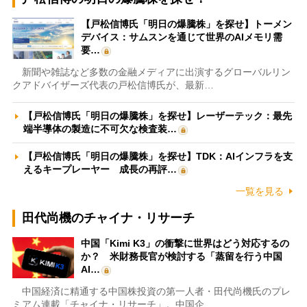
【戸松信博氏「明日の爆騰株」を探せ】トーメン
デバイス：サムスンを通じて世界のAIメモリ需
要…
新聞や雑誌など多数の金融メディアに出演するグローバルリン
クアドバイザーズ代表の戸松信博氏が、最新…
【戸松信博氏「明日の爆騰株」を探せ】レーザーテック：最先
端半導体の製造に不可欠な検査装…
【戸松信博氏「明日の爆騰株」を探せ】TDK：AIインフラを支
えるキープレーヤー 成長の再評…
一覧を見る
田代尚機のチャイナ・リサーチ
中国「Kimi K3」の衝撃に世界はどう対応するの
か？ 米財務長官が検討する「蒸留を行う中国
AI…
中国経済に精通する中国株投資の第一人者・田代尚機氏のプレ
ミアム連載「チャイナ・リサーチ」。中国企…