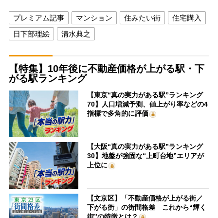
プレミアム記事
マンション
住みたい街
住宅購入
日下部理絵
清水典之
【特集】10年後に不動産価格が上がる駅・下
がる駅ランキング
【東京“真の実力がある駅”ランキング
70】人口増減予測、値上がり率などの4
指標で多角的に評価
【大阪“真の実力がある駅”ランキング
30】地盤が強固な“上町台地”エリアが
上位に
【文京区】「不動産価格が上がる街／
下がる街」の街間格差 これから“輝く
街”の特徴とは？