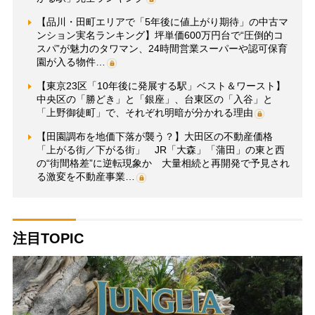
【品川・田町エリアで「5年後に値上がり期待」の中古マ
ンション実名ランキング】坪単価600万円台で“圧倒的コ
スパ”が魅力のタワマン、24時間営業スーパーや認可保育
園が入る物件…
【東京23区「10年後に発展する駅」ベスト＆ワースト】
中央区の「勝どき」と「銀座」、台東区の「入谷」と
「上野御徒町」で、それぞれ明暗が分かれる理由
【田園調布を地価下落が襲う？】大田区の不動産価格
「上がる街／下がる街」 JR「大森」「蒲田」の東と西
の“街間格差”に逆転現象か 大量相続と再開発で予見され
る激変を不動産事業…
注目TOPIC