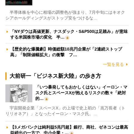
半導体株を中心に相場の調整色が強まり、7月中旬にはキオク
シアホールディングスがストップ安をつけるな…
「NYダウは高値更新、ナスダック・S&P500は足踏み」が意味
する米国株市場の変化 半…
【歴史的な爆騰劇】時価総額10兆円企業が「2連続ストップ
高」「制限値幅拡大」の衝撃 フ…
一覧を見る
大前研一「ビジネス新大陸」の歩き方
「いつ暴発してもおかしくはない」イーロン・マ
スク氏とスペースXが抱えるリスクの数々「絶対
的…
宇宙開発企業「スペースX」の上場で史上初の「兆万長者（ト
リリオネア）」となったイーロン・マスク氏。…
【3メガバンクは純利益5兆円超】銀行、商社、ゼネコンは最高
益続出の一方で、中小企業・…