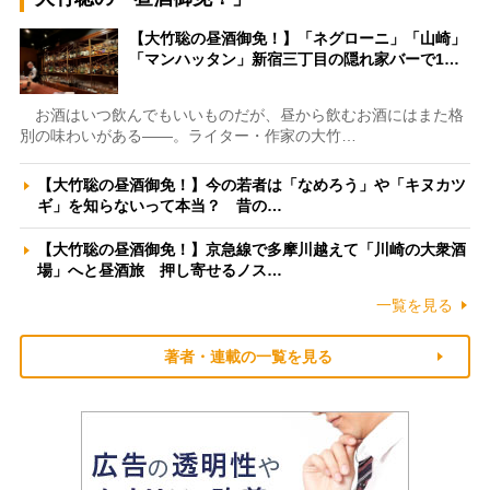
【大竹聡の昼酒御免！】「ネグローニ」「山崎」
「マンハッタン」新宿三丁目の隠れ家バーで1…
お酒はいつ飲んでもいいものだが、昼から飲むお酒にはまた格
別の味わいがある――。ライター・作家の大竹…
【大竹聡の昼酒御免！】今の若者は「なめろう」や「キヌカツ
ギ」を知らないって本当？ 昔の…
【大竹聡の昼酒御免！】京急線で多摩川越えて「川崎の大衆酒
場」へと昼酒旅 押し寄せるノス…
一覧を見る
著者・連載の一覧を見る