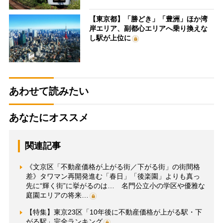
【東京都】「勝どき」「豊洲」ほか湾
岸エリア、副都心エリアへ乗り換えな
し駅が上位に
あわせて読みたい
あなたにオススメ
関連記事
《文京区「不動産価格が上がる街／下がる街」の街間格
差》タワマン再開発進む「春日」「後楽園」よりも真っ
先に“輝く街”に挙がるのは… 名門公立小の学区や優雅な
庭園エリアの将来…
【特集】東京23区「10年後に不動産価格が上がる駅・下
がる駅」完全ランキング