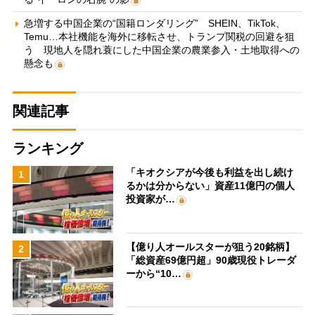
急増する中国企業の“国籍ロンダリング” SHEIN、TikTok、
Temu…本社機能を海外に移転させ、トランプ関税の回避を狙
う 現地人を隠れ蓑にした中国企業の農業参入・土地取得への
懸念も
関連記事
ランキング
「キオクシアが今後も利益を出し続け
1
るかは分からない」資産11億円の個人
投資家が…
【億り人オールスターが狙う20銘柄】
2
「総資産69億円超」90歳現役トレーダ
ーから“10…